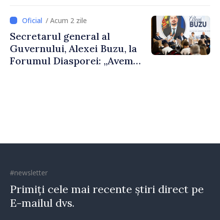
De Wever, au discutat
despre parcursul european
/ Acum 2 zile
al Republicii Moldova.
Secretarul general al
Guvernului, Alexei Buzu, la
Forumul Diasporei: „Avem
nevoie de fiecare dintre
dumneavoastră pentru a
construi comunități mai
puternice”
#newsletter
Primiți cele mai recente știri direct pe
E-mailul dvs.