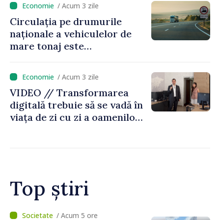
/ Acum 3 zile
Circulația pe drumurile
naționale a vehiculelor de
mare tonaj este
restricționată pe timp de
caniculă
/ Acum 3 zile
VIDEO // Transformarea
digitală trebuie să se vadă în
viața de zi cu zi a oamenilor
și în modul în care
funcționează economia:
premierul Vasile Tofan, în
vizită la AGE
Top știri
/ Acum 2 ore