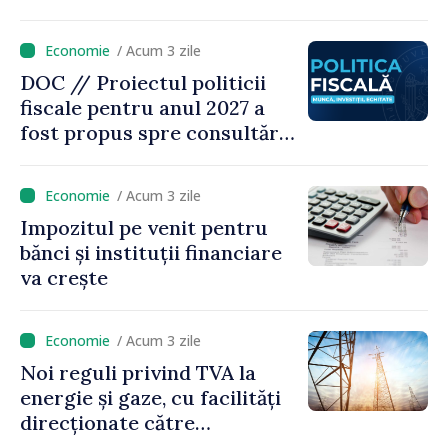
„Nu facem reformă fiscală
pe seama consumului de
/ Acum 3 zile
bază al oamenilor”
DOC // Proiectul politicii
fiscale pentru anul 2027 a
fost propus spre consultări
publice
/ Acum 3 zile
Impozitul pe venit pentru
bănci și instituții financiare
va crește
/ Acum 3 zile
Noi reguli privind TVA la
energie și gaze, cu facilități
direcționate către
consumatorii vulnerabili