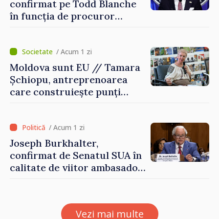
confirmat pe Todd Blanche
în funcția de procuror
general al Statelor Unite
/ Acum 1 zi
Moldova sunt EU // Tamara
Șchiopu, antreprenoarea
care construiește punți
între Marea Britanie și
Republica Moldova
/ Acum 1 zi
Joseph Burkhalter,
confirmat de Senatul SUA în
calitate de viitor ambasador
în Republica Moldova
Vezi mai multe