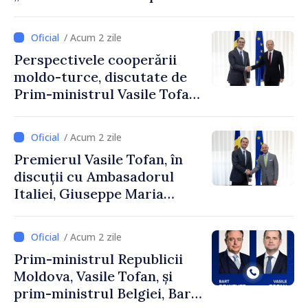
ca fiecare sat, fiecare
comunitate și toți
/ Acum 2 zile
moldovenii să prospere”
Perspectivele cooperării
moldo-turce, discutate de
Prim-ministrul Vasile Tofan
și Ambasadorul Turciei,
Uygar Mustafa Sertel
/ Acum 2 zile
Premierul Vasile Tofan, în
discuții cu Ambasadorul
Italiei, Giuseppe Maria
Perricone
/ Acum 2 zile
Prim-ministrul Republicii
Moldova, Vasile Tofan, și
prim-ministrul Belgiei, Bart