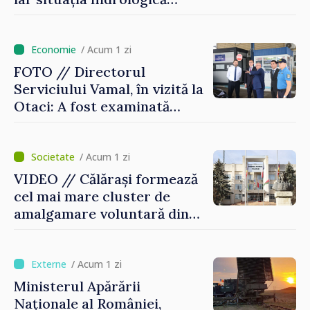
rămâne dificilă
/ Acum 1 zi
FOTO // Directorul
Serviciului Vamal, în vizită la
Otaci: A fost examinată
posibilitatea dotării Zonei de
control vamal cu un scanner
performant
/ Acum 1 zi
VIDEO // Călărași formează
cel mai mare cluster de
amalgamare voluntară din
Republica Moldova. Consiliul
orășenesc a aprobat decizia
finală
/ Acum 1 zi
Ministerul Apărării
Naționale al României,