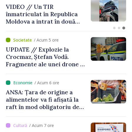
Judocanul Vladimir Iacomi a
cucerit bronzul la Cupa
Europei de tineret de la
Skopje
/ Acum 5 ore
UPDATE // Explozie la
Crocmaz, Ștefan Vodă.
Fragmente ale unei drone de
luptă depistate la fața
locului
/ Acum 6 ore
ANSA: Țara de origine a
alimentelor va fi afișată la
raft în mod obligatoriu de
luni, 10 august. Comercianții
riscă amenzi de zeci de mii
/ Acum 7 ore
de lei de lei