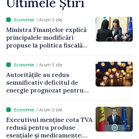
Ultimele Știri
/ Acum 3 zile
Ministra Finanțelor explică
principalele modificări
propuse la politica fiscală
2027 privind impozitul pe
venit
/ Acum 3 zile
Autoritățile au redus
semnificativ deficitul de
energie prognozat pentru
astăzi
/ Acum 3 zile
Executivul menține cota TVA
redusă pentru produse
esențiale și medicamente: