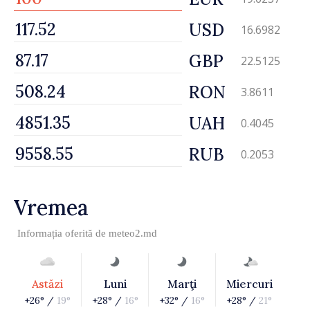
USD
16.6982
GBP
22.5125
RON
3.8611
UAH
0.4045
RUB
0.2053
Vremea
Informația oferită de
meteo2.md
Astăzi
Luni
Marţi
Miercuri
+26° /
19°
+28° /
16°
+32° /
16°
+28° /
21°