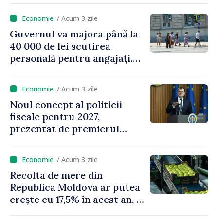
/ Acum 3 zile
Guvernul va majora până la
40 000 de lei scutirea
personală pentru angajați.
Vasile Tofan: „Aproape 800
de milioane de lei îi lăsăm
/ Acum 3 zile
oamenilor”
Noul concept al politicii
fiscale pentru 2027,
prezentat de premierul
Vasile Tofan: „Taxăm mai
puțin munca, stimulăm
/ Acum 3 zile
investițiile, taxăm viciile și
Recolta de mere din
echilibrăm taxarea
Republica Moldova ar putea
consumului”
crește cu 17,5% în acest an, în
timp ce producția din UE