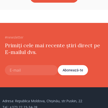
#newsletter
Primiți cele mai recente știri direct pe
E-mailul dvs.
Abonează-te
Adresa: Republica Moldova, Chișinău, str.Puskin, 22
Tel.:
+373 22 23-34-28