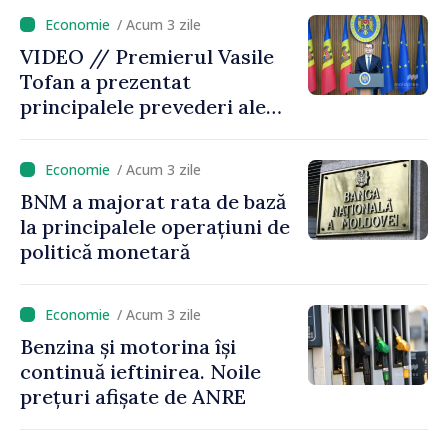
este estimată în scădere
/ Acum 3 zile
VIDEO // Premierul Vasile
Tofan a prezentat
principalele prevederi ale
politicii fiscale pentru anul
2027
/ Acum 3 zile
BNM a majorat rata de bază
la principalele operațiuni de
politică monetară
/ Acum 3 zile
Benzina și motorina își
continuă ieftinirea. Noile
prețuri afișate de ANRE