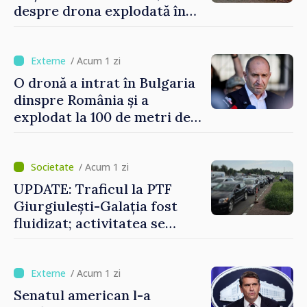
despre drona explodată în
Bulgaria: „Radarele noastre
nu au detectat niciun
vehicul aerian”
/ Acum 1 zi
O dronă a intrat în Bulgaria
dinspre România și a
explodat la 100 de metri de
graniță
/ Acum 1 zi
UPDATE: Traficul la PTF
Giurgiulești-Galația fost
fluidizat; activitatea se
desfășoară în condiții
normale
/ Acum 1 zi
Senatul american l-a