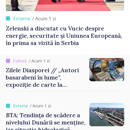
/ Acum 1 zi
Zelenski a discutat cu Vucic despre
energie, securitate și Uniunea Europeană,
în prima sa vizită în Serbia
/ Acum 1 zi
Zilele Diasporei // „Autori
basarabeni în lume”,
expoziție de carte la
Biblioteca Națională
/ Acum 1 zi
BTA: Tendința de scădere a
nivelului Dunării se menține,
iar situația hidrologică