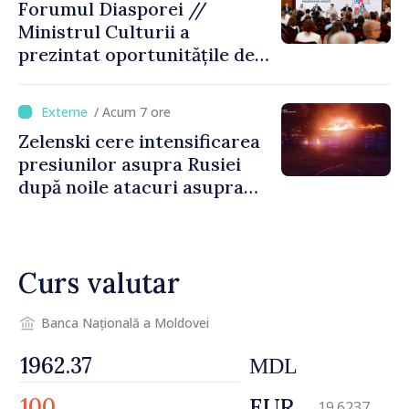
Forumul Diasporei //
Ministrul Culturii a
prezintat oportunitățile de
finanțare pentru proiecte
culturale și mobilitatea
/ Acum 7 ore
artiștilor
Zelenski cere intensificarea
presiunilor asupra Rusiei
după noile atacuri asupra
Ucrainei
Curs valutar
Banca Națională a Moldovei
MDL
EUR
19.6237