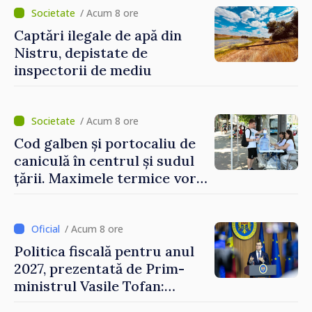
/ Acum 8 ore
Captări ilegale de apă din
Nistru, depistate de
inspectorii de mediu
/ Acum 8 ore
Cod galben și portocaliu de
caniculă în centrul și sudul
țării. Maximele termice vor
ajunge până la 37°C
/ Acum 8 ore
Politica fiscală pentru anul
2027, prezentată de Prim-
ministrul Vasile Tofan:
Reducerea poverii pe muncă,