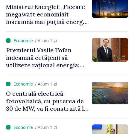
benzină și motorină
Ministrul Energiei: „Fiecare
megawatt economisit
înseamnă mai puțină energie
cumpărată la prețuri foarte
ridicate”
/ Acum 1 zi
Premierul Vasile Tofan
îndeamnă cetățenii să
utilizeze rațional energia:
„Ca să nu plătim costuri mai
mari, trebuie să
/ Acum 1 zi
economisim”
O centrală electrică
fotovoltaică, cu puterea de
30 de MW, va fi construită la
Vadul lui Vodă
/ Acum 1 zi