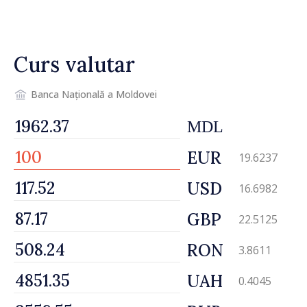
taxă de 6%, care va aduce
peste 500 de milioane de lei
la buget
Curs valutar
Banca Națională a Moldovei
MDL
EUR
19.6237
USD
16.6982
GBP
22.5125
RON
3.8611
UAH
0.4045