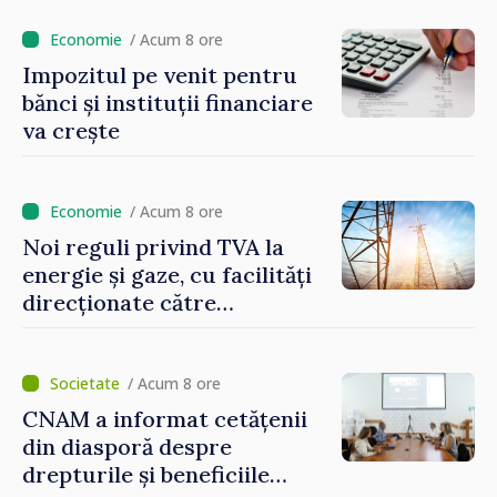
stimularea investițiilor și o
taxare mai echitabilă
/ Acum 8 ore
Impozitul pe venit pentru
bănci și instituții financiare
va crește
/ Acum 8 ore
Noi reguli privind TVA la
energie și gaze, cu facilități
direcționate către
consumatorii vulnerabili
/ Acum 8 ore
CNAM a informat cetățenii
din diasporă despre
drepturile și beneficiile