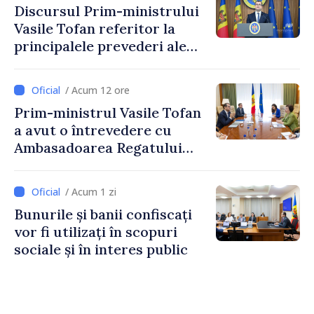
Discursul Prim-ministrului
Vasile Tofan referitor la
principalele prevederi ale
politicii fiscale pentru anul
2027
/ Acum 12 ore
Prim-ministrul Vasile Tofan
a avut o întrevedere cu
Ambasadoarea Regatului
Unit al Marii Britanii și
Irlandei de Nord, Fern
/ Acum 1 zi
Horine
Bunurile și banii confiscați
vor fi utilizați în scopuri
sociale și în interes public