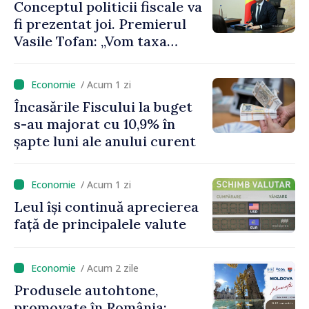
Conceptul politicii fiscale va
fi prezentat joi. Premierul
Vasile Tofan: „Vom taxa
munca mai puțin, vom
încuraja investițiile, vom
/ Acum 1 zi
taxa mai mult viciile și
Încasările Fiscului la buget
foarte atent vom uniformiza
s-au majorat cu 10,9% în
anumite taxe”
șapte luni ale anului curent
/ Acum 1 zi
Leul își continuă aprecierea
față de principalele valute
/ Acum 2 zile
Produsele autohtone,
promovate în România: