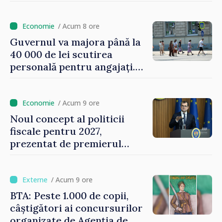
asigurării medicale
/ Acum 8 ore
Guvernul va majora până la
40 000 de lei scutirea
personală pentru angajați.
Vasile Tofan: „Aproape 800
de milioane de lei îi lăsăm
oamenilor”
/ Acum 9 ore
Noul concept al politicii
fiscale pentru 2027,
prezentat de premierul
Vasile Tofan: „Taxăm mai
puțin munca, stimulăm
investițiile, taxăm viciile și
/ Acum 9 ore
echilibrăm taxarea
BTA: Peste 1.000 de copii,
consumului”
câștigători ai concursurilor
organizate de Agenția de