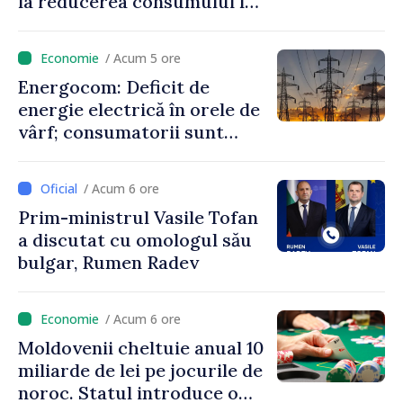
la reducerea consumului în
orele de vârf: „Doar astfel
putem menține prețurile la
/ Acum 5 ore
un nivel mai mic”
Energocom: Deficit de
energie electrică în orele de
vârf; consumatorii sunt
îndemnați să economisească
/ Acum 6 ore
Prim-ministrul Vasile Tofan
a discutat cu omologul său
bulgar, Rumen Radev
/ Acum 6 ore
Moldovenii cheltuie anual 10
miliarde de lei pe jocurile de
noroc. Statul introduce o