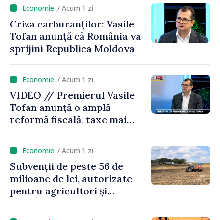
/ Acum 1 zi
Criza carburanților: Vasile
Tofan anunță că România va
sprijini Republica Moldova
/ Acum 1 zi
VIDEO // Premierul Vasile
Tofan anunță o amplă
reformă fiscală: taxe mai
mici pe muncă, impozite mai
mari pentru bănci, tutun și
/ Acum 1 zi
jocurile de noroc
Subvenții de peste 56 de
milioane de lei, autorizate
pentru agricultori și
proiecte de dezvoltare
rurală în luna iulie