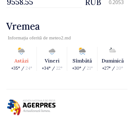
RUB
0.2053
Vremea
Informația oferită de
meteo2.md
Astăzi
Vineri
Sîmbătă
Duminică
+35° /
24°
+34° /
22°
+30° /
21°
+27° /
20°