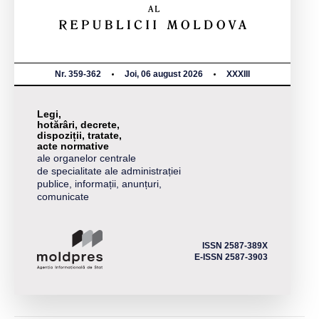
Nr. 359-362
Joi, 06 august 2026
XXXIII
Legi,
hotărâri, decrete,
dispoziții, tratate,
acte normative
ale organelor centrale
de specialitate ale administrației
publice, informații, anunțuri,
comunicate
ISSN 2587-389X
E-ISSN 2587-3903