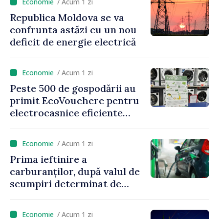
/ Acum 1 zi
Republica Moldova se va
confrunta astăzi cu un nou
deficit de energie electrică
/ Acum 1 zi
Peste 500 de gospodării au
primit EcoVouchere pentru
electrocasnice eficiente
energetic
/ Acum 1 zi
Prima ieftinire a
carburanților, după valul de
scumpiri determinat de
situația externă: ANRE
anunță prețuri mai mici la
/ Acum 1 zi