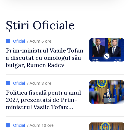
Știri Oficiale
/ Acum 6 ore
Prim-ministrul Vasile Tofan
a discutat cu omologul său
bulgar, Rumen Radev
/ Acum 8 ore
Politica fiscală pentru anul
2027, prezentată de Prim-
ministrul Vasile Tofan:
Reducerea poverii pe muncă,
stimularea investițiilor și o
/ Acum 10 ore
taxare mai echitabilă