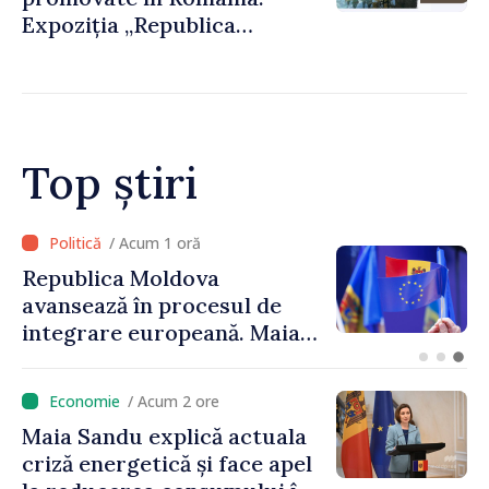
Expoziția „Republica
Moldova prezintă” va fi
organizată la Baia Mare
Top știri
/ Acum 27 minute
Linia electrică de 330 kV
Bălți–Dnestrovsk, grav
avariată în urma
calamităților naturale
/ Acum 2 ore
Maia Sandu explică actuala
criză energetică și face apel