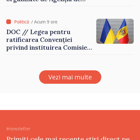
Stat pentru Bulgarii din
Străinătate, vor fi premiați
/ Acum 9 ore
DOC // Legea pentru
ratificarea Convenției
privind instituirea Comisiei
Internaționale de Reclamații
pentru Ucraina, publicată în
Monitorul Oficial
Vezi mai multe
#newsletter
Primiți cele mai recente știri direct pe