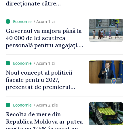
direcționate către
consumatorii vulnerabili
/ Acum 1 zi
Guvernul va majora până la
40 000 de lei scutirea
personală pentru angajați.
Vasile Tofan: „Aproape 800
de milioane de lei îi lăsăm
/ Acum 1 zi
oamenilor”
Noul concept al politicii
fiscale pentru 2027,
prezentat de premierul
Vasile Tofan: „Taxăm mai
puțin munca, stimulăm
/ Acum 2 zile
investițiile, taxăm viciile și
Recolta de mere din
echilibrăm taxarea
Republica Moldova ar putea
consumului”
crește cu 17,5% în acest an, în