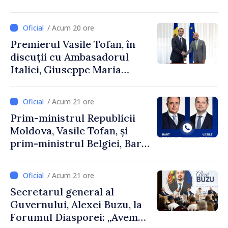
și Ambasadorul Turciei,
Uygar Mustafa Sertel
/ Acum 20 ore
Premierul Vasile Tofan, în
discuții cu Ambasadorul
Italiei, Giuseppe Maria
Perricone
/ Acum 21 ore
Prim-ministrul Republicii
Moldova, Vasile Tofan, și
prim-ministrul Belgiei, Bart
De Wever, au discutat
despre parcursul european
/ Acum 21 ore
al Republicii Moldova.
Secretarul general al
Guvernului, Alexei Buzu, la
Forumul Diasporei: „Avem