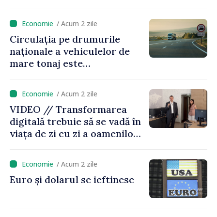
/ Acum 2 zile
Circulația pe drumurile
naționale a vehiculelor de
mare tonaj este
restricționată pe timp de
caniculă
/ Acum 2 zile
VIDEO // Transformarea
digitală trebuie să se vadă în
viața de zi cu zi a oamenilor
și în modul în care
funcționează economia:
/ Acum 2 zile
premierul Vasile Tofan, în
Euro și dolarul se ieftinesc
vizită la AGE