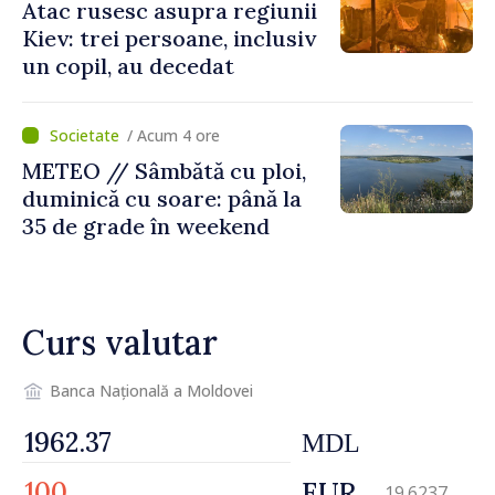
Atac rusesc asupra regiunii
Kiev: trei persoane, inclusiv
un copil, au decedat
/ Acum 4 ore
METEO // Sâmbătă cu ploi,
duminică cu soare: până la
35 de grade în weekend
Curs valutar
Banca Națională a Moldovei
MDL
EUR
19.6237