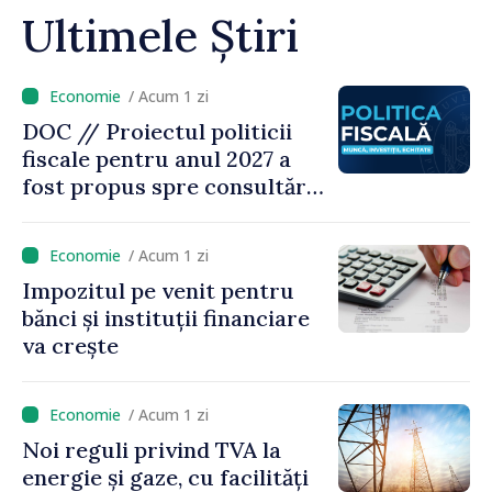
Ultimele Știri
/ Acum 1 zi
DOC // Proiectul politicii
fiscale pentru anul 2027 a
fost propus spre consultări
publice
/ Acum 1 zi
Impozitul pe venit pentru
bănci și instituții financiare
va crește
/ Acum 1 zi
Noi reguli privind TVA la
energie și gaze, cu facilități