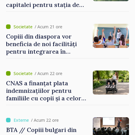
capitalei pentru stația de
captarea a apei de la Vadul
lui Vodă au fost instalate și
puse în funcțiune
/ Acum 21 ore
Copiii din diaspora vor
beneficia de noi facilități
pentru integrarea în
sistemul educațional din
Republica Moldova
/ Acum 22 ore
CNAS a finanțat plata
indemnizațiilor pentru
familiile cu copii și a celor
pentru incapacitate
temporară de muncă
/ Acum 22 ore
BTA // Copiii bulgari din