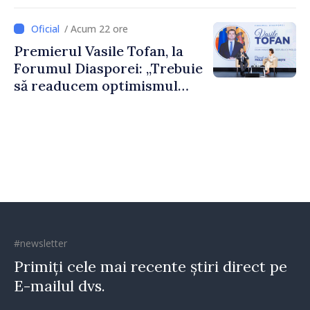
nevoie de fiecare dintre
dumneavoastră pentru a
/ Acum 22 ore
construi comunități mai
Premierul Vasile Tofan, la
puternice”
Forumul Diasporei: „Trebuie
să readucem optimismul
oamenilor și încrederea că
Republica Moldova merge în
direcția corectă”
#newsletter
Primiți cele mai recente știri direct pe
E-mailul dvs.