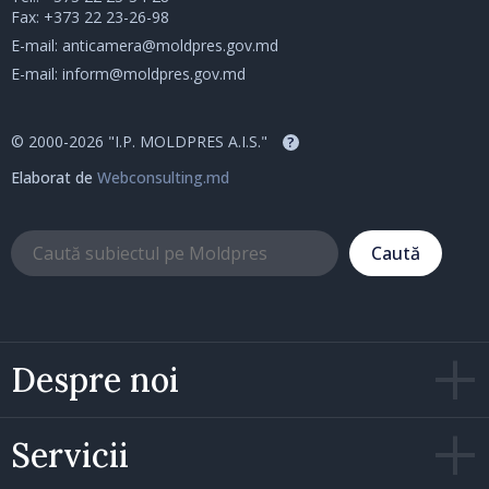
Fax: +373 22 23-26-98
E-mail:
anticamera@moldpres.gov.md
E-mail:
inform@moldpres.gov.md
© 2000-2026 "I.P. MOLDPRES A.I.S."
?
Elaborat de
Webconsulting.md
Caută
Despre noi
Servicii