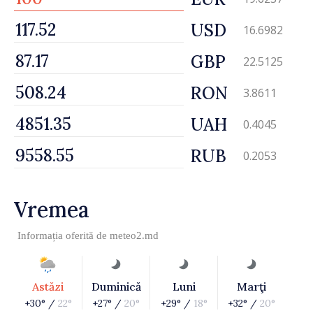
USD
16.6982
GBP
22.5125
RON
3.8611
UAH
0.4045
RUB
0.2053
Vremea
Informația oferită de
meteo2.md
Astăzi
Duminică
Luni
Marţi
+30° /
22°
+27° /
20°
+29° /
18°
+32° /
20°