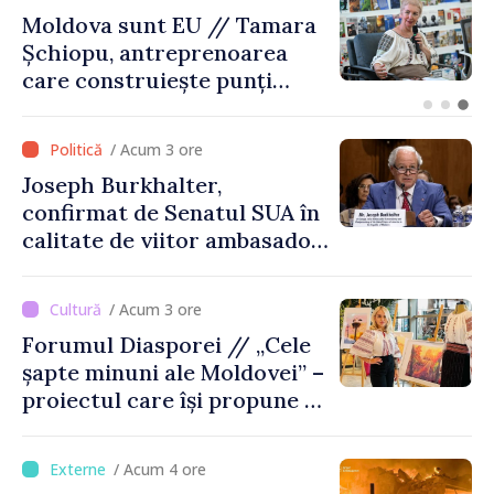
O dronă a intrat în Bulgaria
dinspre România și a
explodat la 100 de metri de
graniță
/ Acum 3 ore
Joseph Burkhalter,
confirmat de Senatul SUA în
calitate de viitor ambasador
în Republica Moldova
/ Acum 3 ore
Forumul Diasporei // „Cele
șapte minuni ale Moldovei” –
proiectul care își propune să
apropie copiii din diaspora
de țara de origine
/ Acum 4 ore