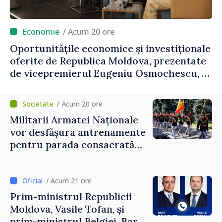
/ Acum 20 ore
Oportunitățile economice și investiționale
oferite de Republica Moldova, prezentate
de vicepremierul Eugeniu Osmochescu, la
Forumul Diasporei
/ Acum 20 ore
Militarii Armatei Naționale
vor desfășura antrenamente
pentru parada consacrată
Zilei Independenței
/ Acum 21 ore
Prim-ministrul Republicii
Moldova, Vasile Tofan, și
prim-ministrul Belgiei, Bart