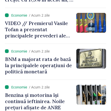
timp ce producția din UE
este estimată în scădere
/ Acum 2 zile
VIDEO // Premierul Vasile
Tofan a prezentat
principalele prevederi ale
politicii fiscale pentru anul
2027
/ Acum 2 zile
BNM a majorat rata de bază
la principalele operațiuni de
politică monetară
/ Acum 2 zile
Benzina și motorina își
continuă ieftinirea. Noile
prețuri afișate de ANRE