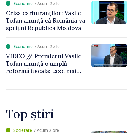
/ Acum 2 zile
Criza carburanților: Vasile
Tofan anunță că România va
sprijini Republica Moldova
/ Acum 2 zile
VIDEO // Premierul Vasile
Tofan anunță o amplă
reformă fiscală: taxe mai
mici pe muncă, impozite mai
mari pentru bănci, tutun și
jocurile de noroc
Top știri
/ Acum 1 oră