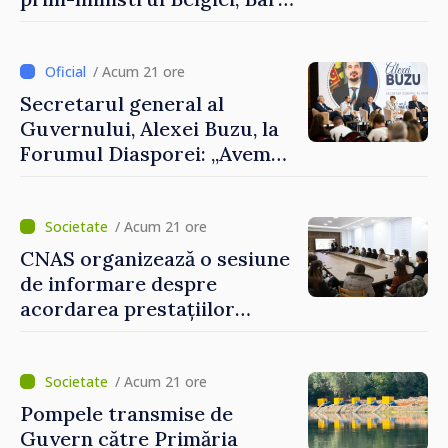
De Wever, au discutat
despre parcursul european
al Republicii Moldova.
/ Acum 21 ore
Secretarul general al
Guvernului, Alexei Buzu, la
Forumul Diasporei: „Avem
nevoie de fiecare dintre
dumneavoastră pentru a
construi comunități mai
/ Acum 21 ore
puternice”
CNAS organizează o sesiune
de informare despre
acordarea prestațiilor
sociale și serviciile
electronice. Cetățenii,
invitați să se înscrie la
/ Acum 21 ore
eveniment
Pompele transmise de
Guvern către Primăria