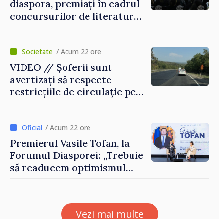
diaspora, premiați în cadrul
concursurilor de literatură,
artă și muzică organizate de
Agenția Executivă pentru
Bulgarii din Străinătate
/ Acum 22 ore
VIDEO // Șoferii sunt
avertizați să respecte
restricțiile de circulație pe
drumul R3, unde se
desfășoară lucrări de
reparație
/ Acum 22 ore
Premierul Vasile Tofan, la
Forumul Diasporei: „Trebuie
să readucem optimismul
oamenilor și încrederea că
Republica Moldova merge în
direcția corectă”
Vezi mai multe