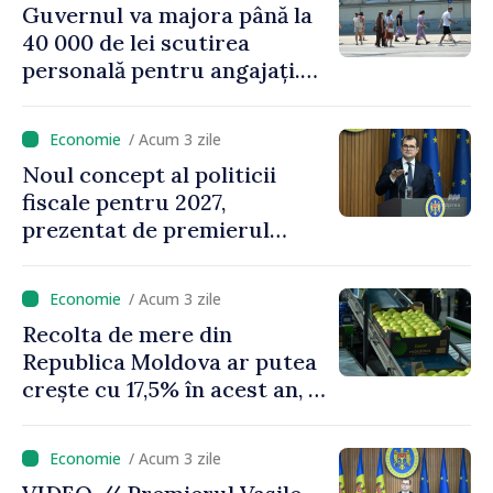
Guvernul va majora până la
40 000 de lei scutirea
personală pentru angajați.
Vasile Tofan: „Aproape 800
de milioane de lei îi lăsăm
/ Acum 3 zile
oamenilor”
Noul concept al politicii
fiscale pentru 2027,
prezentat de premierul
Vasile Tofan: „Taxăm mai
puțin munca, stimulăm
/ Acum 3 zile
investițiile, taxăm viciile și
Recolta de mere din
echilibrăm taxarea
Republica Moldova ar putea
consumului”
crește cu 17,5% în acest an, în
timp ce producția din UE
este estimată în scădere
/ Acum 3 zile