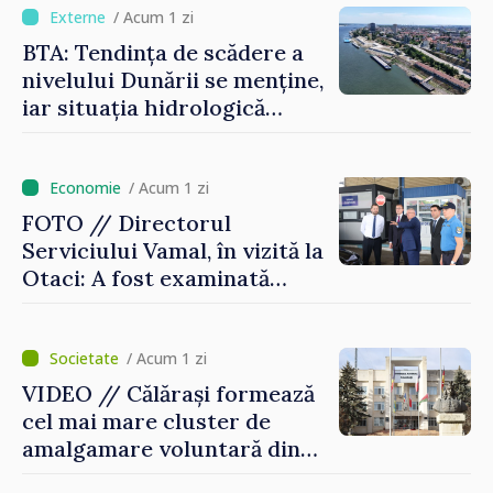
/ Acum 1 zi
BTA: Tendința de scădere a
nivelului Dunării se menține,
iar situația hidrologică
rămâne dificilă
/ Acum 1 zi
FOTO // Directorul
Serviciului Vamal, în vizită la
Otaci: A fost examinată
posibilitatea dotării Zonei de
control vamal cu un scanner
performant
/ Acum 1 zi
VIDEO // Călărași formează
cel mai mare cluster de
amalgamare voluntară din
Republica Moldova. Consiliul