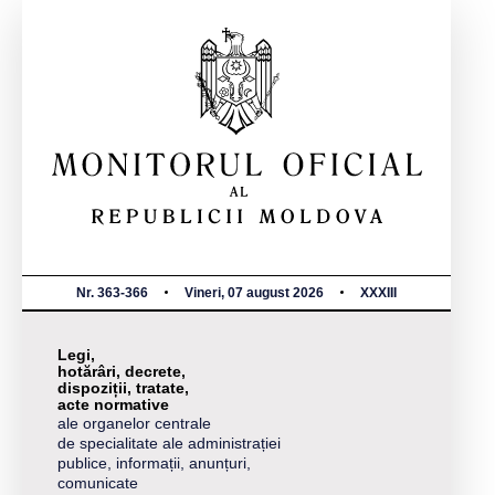
Nr. 363-366
Vineri, 07 august 2026
XXXIII
Legi,
hotărâri, decrete,
dispoziții, tratate,
acte normative
ale organelor centrale
de specialitate ale administrației
publice, informații, anunțuri,
comunicate