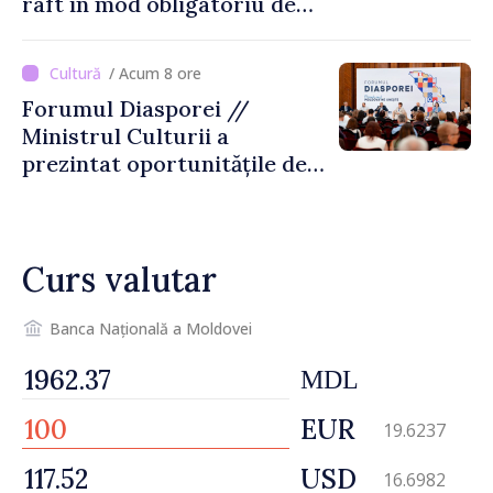
raft în mod obligatoriu de
luni, 10 august. Comercianții
riscă amenzi de zeci de mii
/ Acum 8 ore
de lei de lei
Forumul Diasporei //
Ministrul Culturii a
prezintat oportunitățile de
finanțare pentru proiecte
culturale și mobilitatea
artiștilor
Curs valutar
Banca Națională a Moldovei
MDL
EUR
19.6237
USD
16.6982