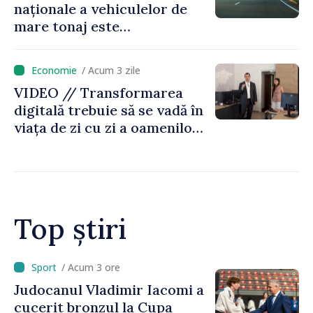
naționale a vehiculelor de
mare tonaj este
restricționată pe timp de
caniculă
/ Acum 3 zile
VIDEO // Transformarea
digitală trebuie să se vadă în
viața de zi cu zi a oamenilor
și în modul în care
funcționează economia:
premierul Vasile Tofan, în
vizită la AGE
Top știri
/ Acum 40 minute
UPDATE // Trafic fluidizat la
postul vamal de frontieră