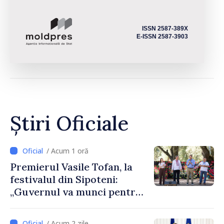
ISSN 2587-389X
E-ISSN 2587-3903
Știri Oficiale
/ Acum 1 oră
Premierul Vasile Tofan, la
festivalul din Sipoteni:
„Guvernul va munci pentru
ca fiecare sat, fiecare
comunitate și toți
/ Acum 2 zile