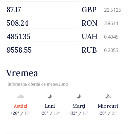
GBP
22.5125
RON
3.8611
UAH
0.4045
RUB
0.2053
Vremea
Informația oferită de
meteo2.md
Astăzi
Luni
Marţi
Miercuri
+26° /
19°
+28° /
16°
+32° /
16°
+28° /
21°