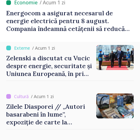
/ Acum 1 zi
Energocom a asigurat necesarul de
energie electrică pentru 8 august.
Compania îndeamnă cetățenii să reducă
consumul în orele de vârf
/ Acum 1 zi
Zelenski a discutat cu Vucic
despre energie, securitate și
Uniunea Europeană, în prima
sa vizită în Serbia
/ Acum 1 zi
Zilele Diasporei // „Autori
basarabeni în lume”,
expoziție de carte la
Biblioteca Națională