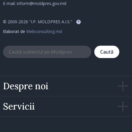
E-mail:
inform@moldpres.gov.md
© 2000-2026 "I.P. MOLDPRES A.I.S."
?
Elaborat de
Webconsulting.md
Caută
Despre noi
Servicii