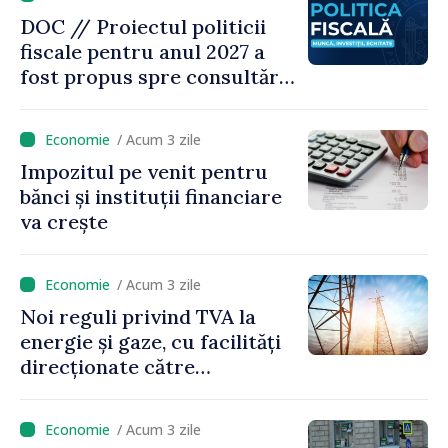
bază al oamenilor”
DOC // Proiectul politicii
fiscale pentru anul 2027 a
fost propus spre consultări
publice
/ Acum 3 zile
Impozitul pe venit pentru
bănci și instituții financiare
va crește
/ Acum 3 zile
Noi reguli privind TVA la
energie și gaze, cu facilități
direcționate către
consumatorii vulnerabili
/ Acum 3 zile