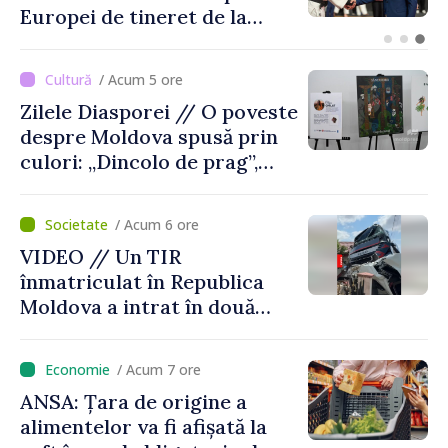
Otaci. Activitatea se
desfășoară în condiții
normale
/ Acum 5 ore
Zilele Diasporei // O poveste
despre Moldova spusă prin
culori: „Dincolo de prag”,
expoziția Olgăi Chilat,
stabilită la Bruxelles
/ Acum 6 ore
VIDEO // Un TIR
înmatriculat în Republica
Moldova a intrat în două
gospodării din Vaslui,
România
/ Acum 7 ore
ANSA: Țara de origine a
alimentelor va fi afișată la