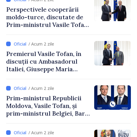
moldovenii să prospere”
Perspectivele cooperării
moldo-turce, discutate de
Prim-ministrul Vasile Tofan
și Ambasadorul Turciei,
Uygar Mustafa Sertel
/ Acum 2 zile
Premierul Vasile Tofan, în
discuții cu Ambasadorul
Italiei, Giuseppe Maria
Perricone
/ Acum 2 zile
Prim-ministrul Republicii
Moldova, Vasile Tofan, și
prim-ministrul Belgiei, Bart
De Wever, au discutat
despre parcursul european
/ Acum 2 zile
al Republicii Moldova.