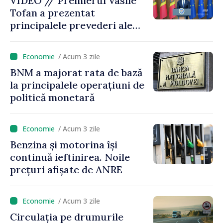
VIDEO // Premierul Vasile
Tofan a prezentat
principalele prevederi ale
politicii fiscale pentru anul
2027
/ Acum 3 zile
BNM a majorat rata de bază
la principalele operațiuni de
politică monetară
/ Acum 3 zile
Benzina și motorina își
continuă ieftinirea. Noile
prețuri afișate de ANRE
/ Acum 3 zile
Circulația pe drumurile