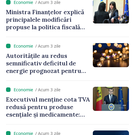
/ Acum 3 zile
Ministra Finanțelor explică
principalele modificări
propuse la politica fiscală
2027 privind impozitul pe
venit
/ Acum 3 zile
Autoritățile au redus
semnificativ deficitul de
energie prognozat pentru
astăzi
/ Acum 3 zile
Executivul menține cota TVA
redusă pentru produse
esențiale și medicamente:
„Nu facem reformă fiscală
pe seama consumului de
/ Acum 3 zile