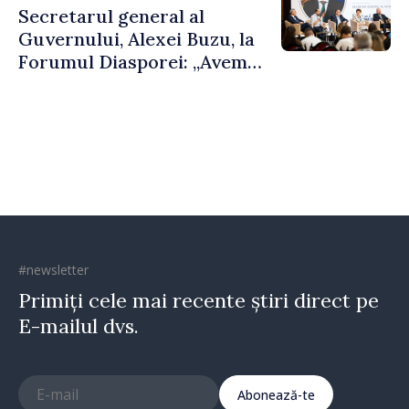
Secretarul general al
Guvernului, Alexei Buzu, la
Forumul Diasporei: „Avem
nevoie de fiecare dintre
dumneavoastră pentru a
construi comunități mai
puternice”
#newsletter
Primiți cele mai recente știri direct pe
E-mailul dvs.
Abonează-te