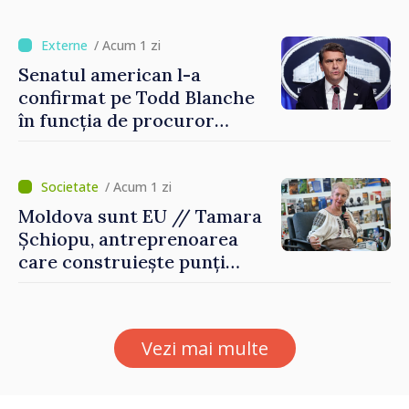
desfășoară în condiții
normale
/ Acum 1 zi
Senatul american l-a
confirmat pe Todd Blanche
în funcția de procuror
general al Statelor Unite
/ Acum 1 zi
Moldova sunt EU // Tamara
Șchiopu, antreprenoarea
care construiește punți
între Marea Britanie și
Republica Moldova
Vezi mai multe