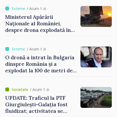
orășenesc a aprobat decizia
finală
/ Acum 1 zi
Ministerul Apărării
Naționale al României,
despre drona explodată în
Bulgaria: „Radarele noastre
nu au detectat niciun
vehicul aerian”
/ Acum 1 zi
O dronă a intrat în Bulgaria
dinspre România și a
explodat la 100 de metri de
graniță
/ Acum 1 zi
UPDATE: Traficul la PTF
Giurgiulești-Galația fost
fluidizat; activitatea se