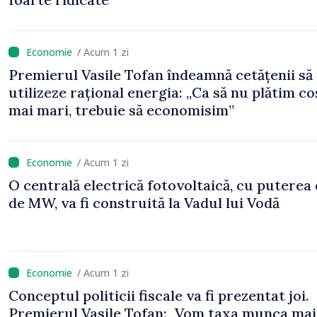
/ Acum 1 zi
Premierul Vasile Tofan îndeamnă cetățenii să
utilizeze rațional energia: „Ca să nu plătim co
mai mari, trebuie să economisim”
/ Acum 1 zi
O centrală electrică fotovoltaică, cu puterea
de MW, va fi construită la Vadul lui Vodă
/ Acum 1 zi
Conceptul politicii fiscale va fi prezentat joi.
Premierul Vasile Tofan: „Vom taxa munca mai