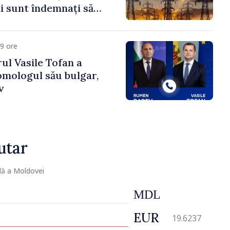
 sunt îndemnați să
că
9 ore
ul Vasile Tofan a
omologul său bulgar,
v
utar
lă a Moldovei
MDL
EUR
19.6237