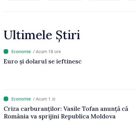
Ultimele Știri
/ Acum 18 ore
Euro și dolarul se ieftinesc
/ Acum 1 zi
Criza carburanților: Vasile Tofan anunță că
România va sprijini Republica Moldova