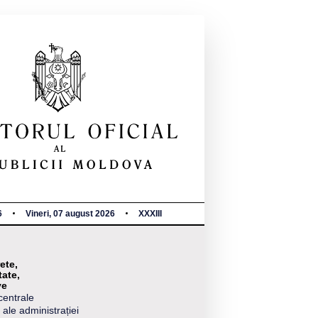
6
Vineri, 07 august 2026
XXXIII
ete,
tate,
ve
centrale
 ale administrației