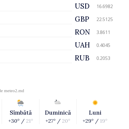
USD
16.6982
GBP
22.5125
RON
3.8611
UAH
0.4045
RUB
0.2053
 de
meteo2.md
Sîmbătă
Duminică
Luni
+30° /
21°
+27° /
20°
+29° /
19°