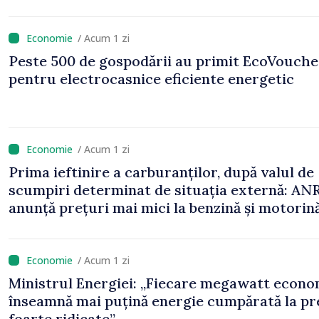
/ Acum 1 zi
Peste 500 de gospodării au primit EcoVouche
pentru electrocasnice eficiente energetic
/ Acum 1 zi
Prima ieftinire a carburanților, după valul de
scumpiri determinat de situația externă: AN
anunță prețuri mai mici la benzină și motorin
/ Acum 1 zi
Ministrul Energiei: „Fiecare megawatt econo
înseamnă mai puțină energie cumpărată la pr
foarte ridicate”