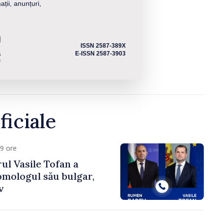
ații, anunțuri,
ISSN 2587-389X
E-ISSN 2587-3903
ficiale
9 ore
ul Vasile Tofan a
omologul său bulgar,
v