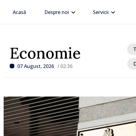
Acasă
Despre noi
Servicii
Economie
D
07 August, 2026
/ 02:36
/ Acum 3 ore
Linia electrică de 330 kV
Dnestrovsk, grav avaria
calamităților naturale