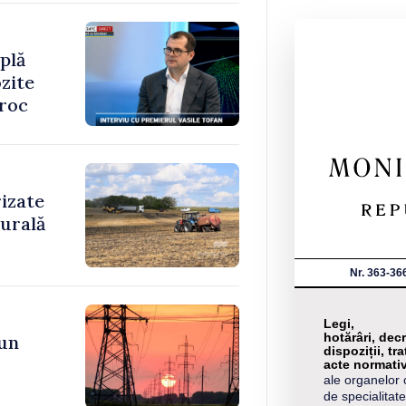
plă
zite
oroc
rizate
rurală
Nr. 363-36
Legi,
hotărâri, decr
 un
dispoziții, tra
acte normati
ale organelor 
de specialitate