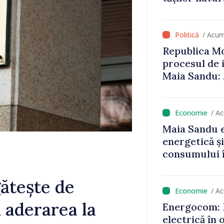
că oameni cu
cunosc polit
/ Acum
Republica Mo
procesul de 
Maia Sandu: 
niciun stat”
/ A
Maia Sandu e
energetică ș
consumului î
astfel putem
un nivel mai
ătește de
/ A
d aderarea la
Energocom: D
electrică în 