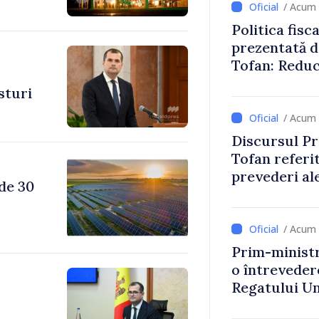
/ Acum 
Politica fisc
prezentată d
Tofan: Reduc
stimularea in
sturi
mai echitabi
/ Acum 
Discursul Pr
Tofan referit
prevederi ale
 de 30
anul 2027
/ Acum 
Prim-ministr
o întrevede
Regatului Uni
Irlandei de 