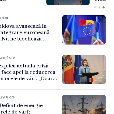
 funcții înalte nu
ica statului”
 4 ore
ldova avansează în
integrare europeană.
„Nu ne blochează
cum 4 ore
xplică actuala criză
i face apel la reducerea
n orele de vârf: „Doar
 menține prețurile la
 mic”
cum 8 ore
eficit de energie
orele de vârf;