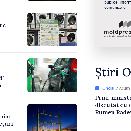
publice, inform
comunicate
re
Știri O
RE
ă
/ Acum 
Prim-ministr
discutat cu 
Rumen Rade
misit
ețuri