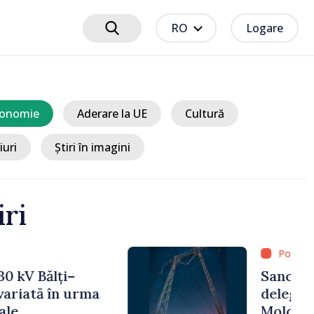
RO
Logare
onomie
Aderare la UE
Cultură
iuri
Știri în imagini
iri
 3 ore
ciplinare după vizita
libanilor în Republica
a Sandu: „Este rușinos