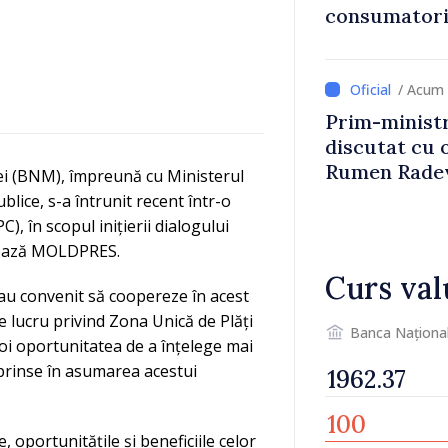
consumatorii
economiseas
/ Acum 
Prim-ministr
discutat cu 
Rumen Rade
i (BNM), împreună cu Ministerul
ublice, s-a întrunit recent într-o
), în scopul inițierii dialogului
rmează MOLDPRES.
Curs val
 au convenit să coopereze în acest
e lucru privind Zona Unică de Plăți
Banca Naționa
 noi oportunitatea de a înțelege mai
reprinse în asumarea acestui
e, oportunitățile și beneficiile celor