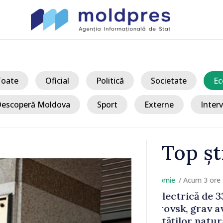
Toate
Oficial
Politică
Societate
Ec
escoperă Moldova
Sport
Externe
Interv
Top șt
/ Acum
 Bălți–
Sancțiuni dis
tă în urma
delegației ta
Moldova. Mai