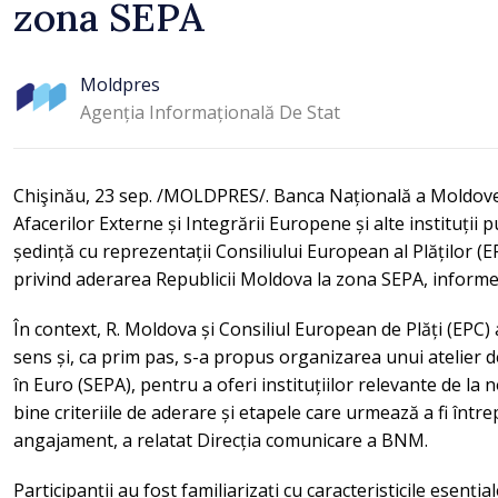
zona SEPA
Moldpres
Agenția Informațională De Stat
Chişinău, 23 sep. /MOLDPRES/. Banca Națională a Moldove
Afacerilor Externe și Integrării Europene și alte instituții p
ședință cu reprezentații Consiliului European al Plăților (EPC
privind aderarea Republicii Moldova la zona SEPA, info
În context, R. Moldova și Consiliul European de Plăți (EPC)
sens și, ca prim pas, s-a propus organizarea unui atelier d
în Euro (SEPA), pentru a oferi instituțiilor relevante de la
bine criteriile de aderare și etapele care urmează a fi înt
angajament, a relatat Direcția comunicare a BNM.
Participanții au fost familiarizați cu caracteristicile esențial