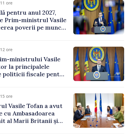
11 ore
ală pentru anul 2027,
e Prim-ministrul Vasile
erea poverii pe muncă,
vestițiilor și o taxare
lă
12 ore
im-ministrului Vasile
or la principalele
 politicii fiscale pentru
15 ore
ul Vasile Tofan a avut
re cu Ambasadoarea
t al Marii Britanii și
Nord, Fern Horine