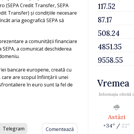
ro (SEPA Credit Transfer, SEPA
it Transfer) și condițiile necesare
 încât aria geografică SEPA să
prezentare a comunității financiare
na SEPA, a comunicat deschiderea
 domeniu.
triei bancare europene, creată cu
care are scopul înființării unei
Vremea
sfrontaliere în euro sunt la fel de
Informația oferită
Astăzi
+34° /
22°
Telegram
Comentează