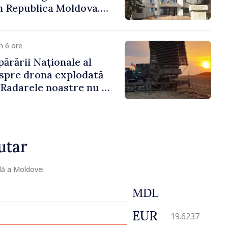
n Republica Moldova.
ășenesc a aprobat
ă
m 6 ore
părării Naționale al
spre drona explodată
 „Radarele noastre nu au
iun vehicul aerian”
utar
lă a Moldovei
MDL
EUR
19.6237