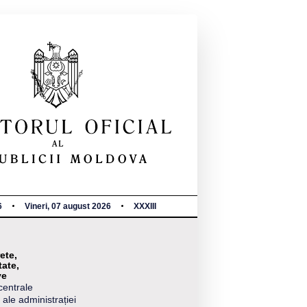
6
Vineri, 07 august 2026
XXXIII
ete,
tate,
ve
centrale
 ale administrației