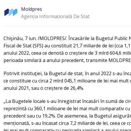
Moldpres
Agenția Informațională De Stat
Chişinău, 7 iun. /MOLDPRES/. Încasările la Bugetul Public 
Fiscal de Stat (SFS) au constituit 21,7 miliarde de lei (cca 1,1
anului 2022, ceea ce denotă o creștere de 3 mlrd 604,6 mili
perioada similară a anului precedent, transmite MOLDPRE
Potrivit instituţiei, la Bugetul de stat, în anul 2022 s-au înc
ce constituie cu circa 2 mlrd 045,1 milioane de lei mai mul
anului 2021, sau o creștere de 26,4%.
„La Bugetele locale s-au înregistrat încasări în sumă de circ
reprezintă cu 360,1 milioane de lei mai mult comparativ cu
precedent sau cu 19,2%. De asemenea, la Bugetul asigurăril
menționată, s-au încasat circa 7,2 miliarde de lei, ceea ce 
lei mai mult comparativ cu perioada similară a anului prec