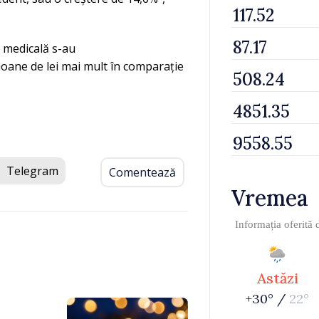
ă medicală s-au
lioane de lei mai mult în comparație
Telegram
Comentează
Vremea
Informația oferită
Astăzi
+30° /
22°