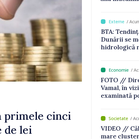
e de vârf
Serbia
/ Acu
BTA: Tendinț
Dunării se me
hidrologică 
/ A
FOTO // Dire
Vamal, în vizi
examinată po
Zonei de con
scanner per
n primele cinci
/ Ac
 de lei
VIDEO // Căl
mare cluste