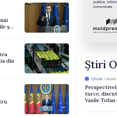
publice, inform
comunicate
 mai
le și
tea
ia din
Știri O
/ Acum 
Perspectivel
turce, discu
Vasile Tofan
ntru
Uygar Musta