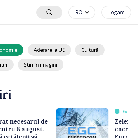
RO
Logare
onomie
Aderare la UE
Cultură
iuri
Știri în imagini
iri
m 4 ore
iscutat cu Vucic despre
uritate și Uniunea
 prima sa vizită în