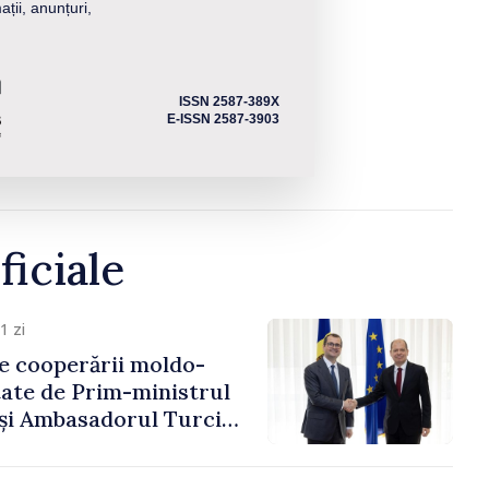
ații, anunțuri,
ISSN 2587-389X
E-ISSN 2587-3903
ficiale
1 zi
e cooperării moldo-
tate de Prim-ministrul
 și Ambasadorul Turciei,
fa Sertel