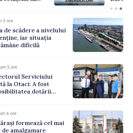
m 5 ore
a de scădere a nivelului
nține, iar situația
rămâne dificilă
cum 5 ore
ctorul Serviciului
tă la Otaci: A fost
sibilitatea dotării
trol vamal cu un
formant
um 6 ore
ărași formează cel mai
r de amalgamare