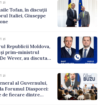
1 zi
ile Tofan, în discuții
ul Italiei, Giuseppe
cone
1 zi
ul Republicii Moldova,
 și prim-ministrul
t De Wever, au discutat
rsul european al
oldova.
1 zi
eneral al Guvernului,
 la Forumul Diasporei:
 de fiecare dintre
ră pentru a construi