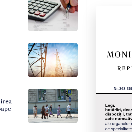
Nr. 363-36
tirea
Legi,
oape
hotărâri, decr
dispoziții, tra
acte normati
ale organelor 
de specialitate