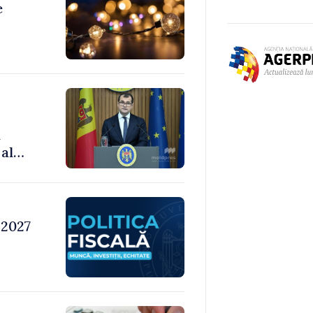
e
m
al
 2027