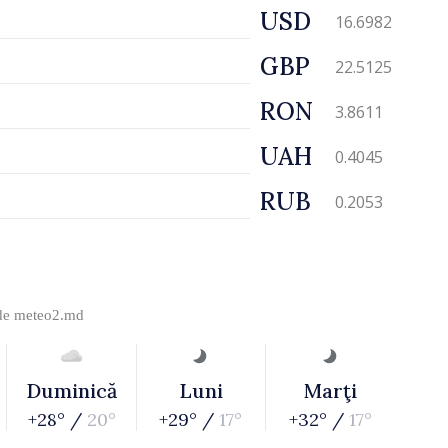
USD
16.6982
GBP
22.5125
RON
3.8611
UAH
0.4045
RUB
0.2053
 de
meteo2.md
Duminică
Luni
Marţi
+28° /
20°
+29° /
17°
+32° /
17°