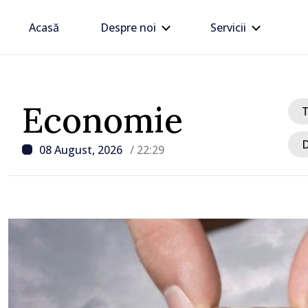
Acasă
Despre noi
Servicii
Economie
D
08 August, 2026
/ 22:29
/ Acum 3 ore
Energocom a asigurat n
energie electrică pentru
Compania îndeamnă cetă