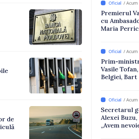
/ Acum 
Premierul Vas
cu Ambasador
Maria Perri
/ Acum 
Prim-ministr
Vasile Tofan,
ile
Belgiei, Bar
despre parcu
Republicii M
/ Acum 
Secretarul g
Alexei Buzu,
or de
„Avem nevoie
iculă
dumneavoast