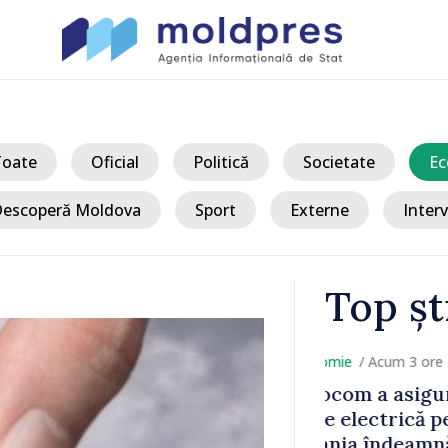
Toate
Oficial
Politică
Societate
Ec
escoperă Moldova
Sport
Externe
Interv
Top șt
/ Acu
ecesarul de
Zelenski a d
 8 august.
energie, sec
țenii să
Europeană, în