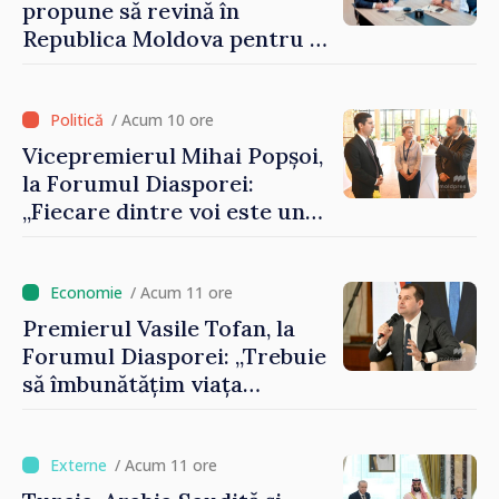
propune să revină în
Republica Moldova pentru a
contribui la dezvoltarea
registrului naval național
/ Acum 10 ore
Vicepremierul Mihai Popșoi,
la Forumul Diasporei:
„Fiecare dintre voi este un
ambasador al țării noastre și
contribuie la promovarea
imaginii Republicii Moldova”
/ Acum 11 ore
Premierul Vasile Tofan, la
Forumul Diasporei: „Trebuie
să îmbunătățim viața
oamenilor și să repornim
motoarele economiei”
/ Acum 11 ore