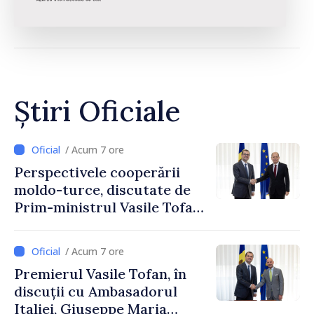
Știri Oficiale
/ Acum 7 ore
Perspectivele cooperării
moldo-turce, discutate de
Prim-ministrul Vasile Tofan
și Ambasadorul Turciei,
Uygar Mustafa Sertel
/ Acum 7 ore
Premierul Vasile Tofan, în
discuții cu Ambasadorul
Italiei, Giuseppe Maria