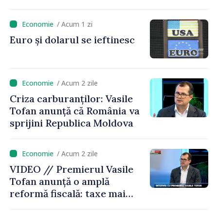
și în modul în care
funcționează economia:
/ Acum 1 zi
premierul Vasile Tofan, în
Euro și dolarul se ieftinesc
vizită la AGE
/ Acum 2 zile
Criza carburanților: Vasile
Tofan anunță că România va
sprijini Republica Moldova
/ Acum 2 zile
VIDEO // Premierul Vasile
Tofan anunță o amplă
reformă fiscală: taxe mai
mici pe muncă, impozite mai
mari pentru bănci, tutun și