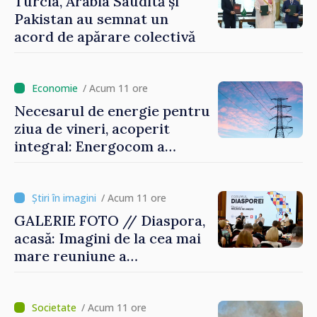
Turcia, Arabia Saudită și
Pakistan au semnat un
acord de apărare colectivă
/ Acum 11 ore
Necesarul de energie pentru
ziua de vineri, acoperit
integral: Energocom a
rezervat volumele
/ Acum 11 ore
GALERIE FOTO // Diaspora,
acasă: Imagini de la cea mai
mare reuniune a
moldovenilor de peste
hotare
/ Acum 11 ore