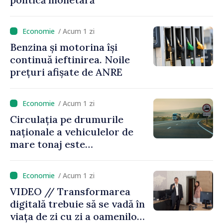
/ Acum 1 zi
Benzina și motorina își
continuă ieftinirea. Noile
prețuri afișate de ANRE
/ Acum 1 zi
Circulația pe drumurile
naționale a vehiculelor de
mare tonaj este
restricționată pe timp de
caniculă
/ Acum 1 zi
VIDEO // Transformarea
digitală trebuie să se vadă în
viața de zi cu zi a oamenilor