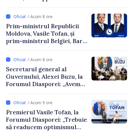
Perricone
/ Acum 8 ore
Prim-ministrul Republicii
Moldova, Vasile Tofan, și
prim-ministrul Belgiei, Bart
De Wever, au discutat
despre parcursul european
/ Acum 8 ore
al Republicii Moldova.
Secretarul general al
Guvernului, Alexei Buzu, la
Forumul Diasporei: „Avem
nevoie de fiecare dintre
dumneavoastră pentru a
/ Acum 9 ore
construi comunități mai
Premierul Vasile Tofan, la
puternice”
Forumul Diasporei: „Trebuie
să readucem optimismul