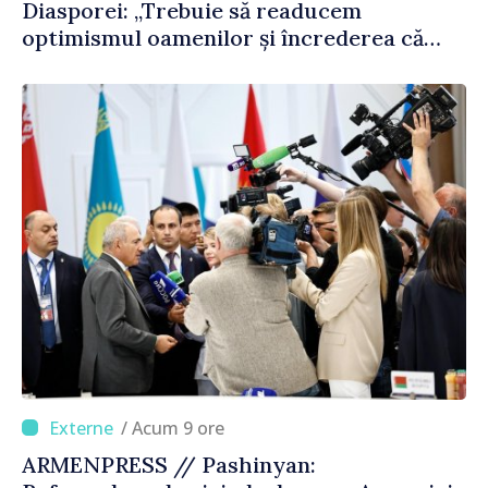
Diasporei: „Trebuie să readucem
optimismul oamenilor și încrederea că
Republica Moldova merge în direcția
corectă”
/ Acum 9 ore
ARMENPRESS // Pashinyan: