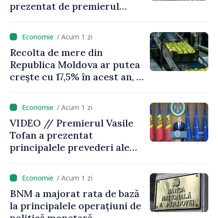
prezentat de premierul
Vasile Tofan: „Taxăm mai
puțin munca, stimulăm
/ Acum 1 zi
investițiile, taxăm viciile și
Recolta de mere din
echilibrăm taxarea
Republica Moldova ar putea
consumului”
crește cu 17,5% în acest an, în
timp ce producția din UE
este estimată în scădere
/ Acum 1 zi
VIDEO // Premierul Vasile
Tofan a prezentat
principalele prevederi ale
politicii fiscale pentru anul
2027
/ Acum 1 zi
BNM a majorat rata de bază
la principalele operațiuni de
politică monetară