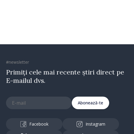
oamenilor și încrederea că
Republica Moldova merge în
direcția corectă”
#newsletter
Primiți cele mai recente știri direct pe
E-mailul dvs.
Abonează-te
Facebook
Instagram