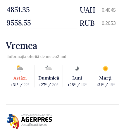
UAH
0.4045
RUB
0.2053
Vremea
Informația oferită de
meteo2.md
Astăzi
Duminică
Luni
Marţi
+31° /
22°
+27° /
20°
+28° /
16°
+31° /
19°