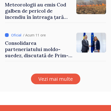
Meteorologii au emis Cod
galben de pericol de
incendiu în întreaga țară
până pe 14 august
/ Acum 11 ore
Consolidarea
parteneriatului moldo-
suedez, discutată de Prim-
ministrul Vasile Tofan și
Ambasadoarea Suediei,
Petra Lärke
Vezi mai multe