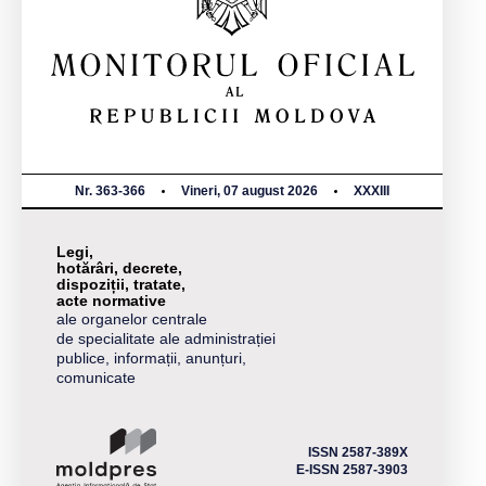
Nr. 363-366
Vineri, 07 august 2026
XXXIII
Legi,
hotărâri, decrete,
dispoziții, tratate,
acte normative
ale organelor centrale
de specialitate ale administrației
publice, informații, anunțuri,
comunicate
ISSN 2587-389X
E-ISSN 2587-3903