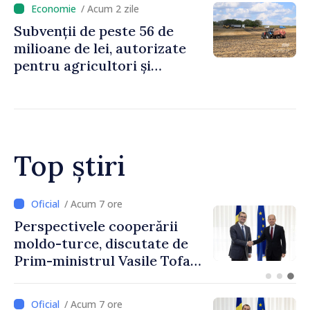
/ Acum 2 zile
jocurile de noroc
Subvenții de peste 56 de
milioane de lei, autorizate
pentru agricultori și
proiecte de dezvoltare
rurală în luna iulie
Top știri
7 ore
/ Acum 4 ore
e cooperării
Forumul Diaspo
 discutate de
Republica Mold
ul Vasile Tofan
promovată în El
l Turciei,
turism, investiți
a Sertel
exporturi
/ Acum 7 ore