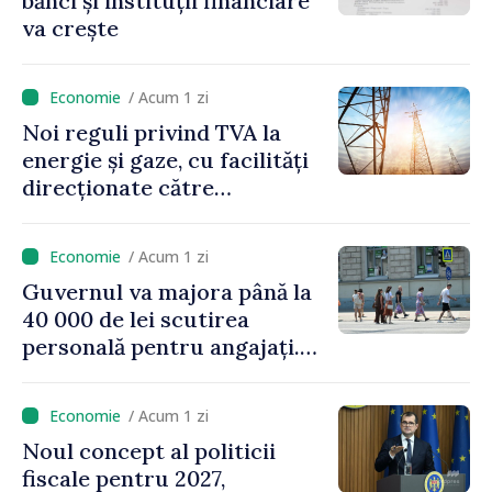
bănci și instituții financiare
va crește
/ Acum 1 zi
Noi reguli privind TVA la
energie și gaze, cu facilități
direcționate către
consumatorii vulnerabili
/ Acum 1 zi
Guvernul va majora până la
40 000 de lei scutirea
personală pentru angajați.
Vasile Tofan: „Aproape 800
de milioane de lei îi lăsăm
/ Acum 1 zi
oamenilor”
Noul concept al politicii
fiscale pentru 2027,