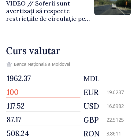
VIDEO // Șoferii sunt
avertizați să respecte
restricțiile de circulație pe
drumul R3, unde se
desfășoară lucrări de
reparație
Curs valutar
Banca Națională a Moldovei
MDL
EUR
19.6237
USD
16.6982
GBP
22.5125
RON
3.8611