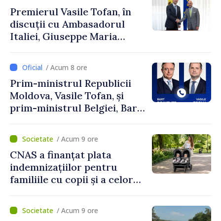
Premierul Vasile Tofan, în
discuții cu Ambasadorul
Italiei, Giuseppe Maria
Perricone
/ Acum 8 ore
Prim-ministrul Republicii
Moldova, Vasile Tofan, și
prim-ministrul Belgiei, Bart
De Wever, au discutat
despre parcursul european
/ Acum 9 ore
al Republicii Moldova.
CNAS a finanțat plata
indemnizațiilor pentru
familiile cu copii și a celor
pentru incapacitate
temporară de muncă
/ Acum 9 ore