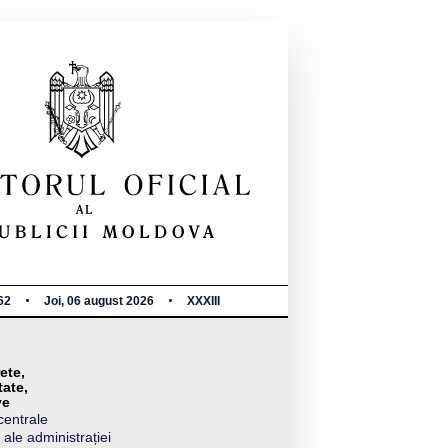
62
Joi, 06 august 2026
XXXIII
ete,
tate,
ve
centrale
 ale administrației