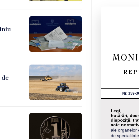
iniu
 de
Nr. 359-3
Legi,
hotărâri, decr
dispoziții, tra
i
acte normati
ale organelor 
de specialitate