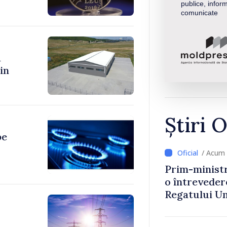
publice, inform
comunicate
a
in
Știri O
pe
/ Acum 
Prim-ministr
o întrevede
Regatului Uni
Irlandei de 