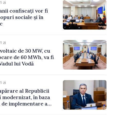
1 zi
anii confiscați vor fi
copuri sociale și în
ic
1 zi
voltaic de 30 MW, cu
ocare de 60 MWh, va fi
Vadul lui Vodă
1 zi
apărare al Republicii
i modernizat, în baza
 de implementare a
aționale de Apărare