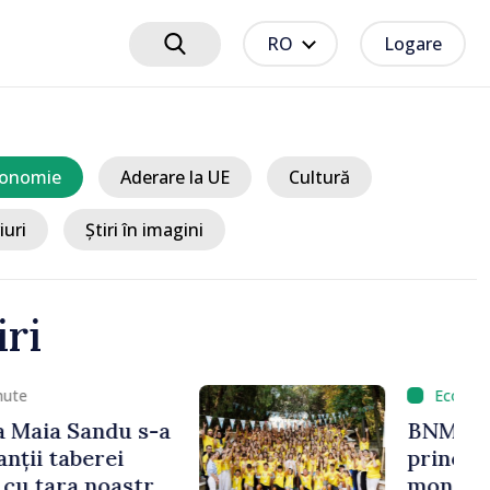
RO
Logare
onomie
Aderare la UE
Cultură
iuri
Știri în imagini
iri
cum 31 minute
t rata de bază la
operațiuni de politică