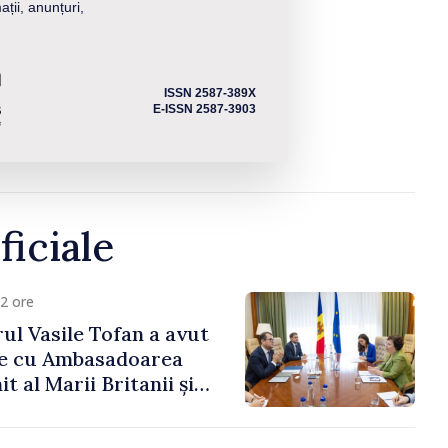
ații, anunțuri,
ISSN 2587-389X
E-ISSN 2587-3903
ficiale
2 ore
ul Vasile Tofan a avut
re cu Ambasadoarea
t al Marii Britanii și
Nord, Fern Horine