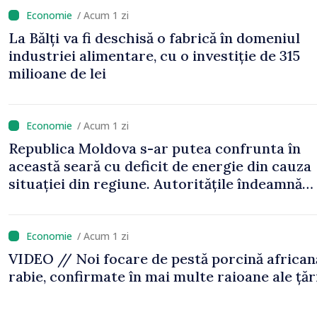
/ Acum 1 zi
La Bălți va fi deschisă o fabrică în domeniul
industriei alimentare, cu o investiție de 315
milioane de lei
/ Acum 1 zi
Republica Moldova s-ar putea confrunta în
această seară cu deficit de energie din cauza
situației din regiune. Autoritățile îndeamnă
cetățenii să economisească electricitatea
/ Acum 1 zi
VIDEO // Noi focare de pestă porcină africană
rabie, confirmate în mai multe raioane ale țăr