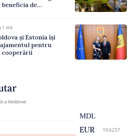
 beneficia de
e peste 85 de milioane
artea Guvernului
 1 oră
ldova și Estonia își
gajamentul pentru
 cooperării
utar
lă a Moldovei
MDL
EUR
19.6237