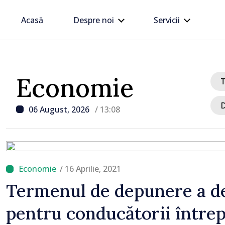
Acasă
Despre noi
Servicii
Economie
D
06 August, 2026
/ 13:08
/ 16 Aprilie, 2021
/ Acum 30 minute
Termenul de depunere a de
FOTO // Președinta Mai
pentru conducătorii întrep
întâlnit cu participanții
DOR: „Legătura lor cu ț