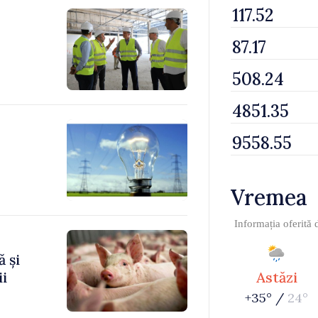
Vremea
Informația oferită
 și
ii
Astăzi
+35° /
24°