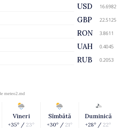
USD
16.6982
GBP
22.5125
RON
3.8611
UAH
0.4045
RUB
0.2053
 de
meteo2.md
Vineri
Sîmbătă
Duminică
+35° /
23°
+30° /
21°
+28° /
22°