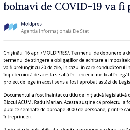
bolnavi de COVID-19 va fi 
rămâne puternică”
Moldpres
Agenția Informațională De Stat
Chişinău, 16 apr. /MOLDPRES/. Termenul de depunere a decl
termenul de stingere a obligațiilor de achitare a impozitelor
va fi prelungit cu 20 de zile, în cazul în care conducătorul 
împuternicită de acesta se află în concediu medical în le
proiect de lege în acest sens a fost aprobat astăzi de Le
Documentul a fost înaintat cu titlu de inițiativă legislativă
Blocul ACUM, Radu Marian. Acesta susține că proiectul a fo
publice semnate de aproape 3000 de persoane, printre care
întreprinderi.
Perioada de aplicabilitate a legii se propune pe durata stăr