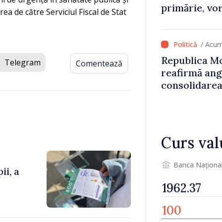
primărie, vor
ea de către Serviciul Fiscal de Stat
stimulente d
de lei din p
/ Acum
Republica Mo
Telegram
Comentează
reafirmă an
consolidarea
Curs val
Banca Naționa
ii, a