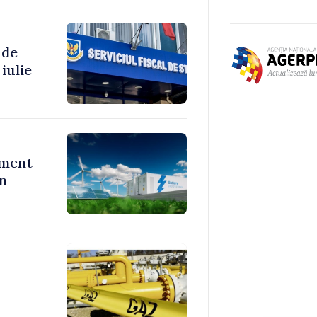
 de
iulie
ument
în