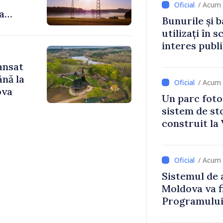
/ Acum 
a
Bunurile și b
utilizați în s
interes publ
ansat
ână la
/ Acum 
ova
Un parc foto
sistem de st
construit la 
/ Acum 
Sistemul de 
Moldova va f
Programului
Strategiei N