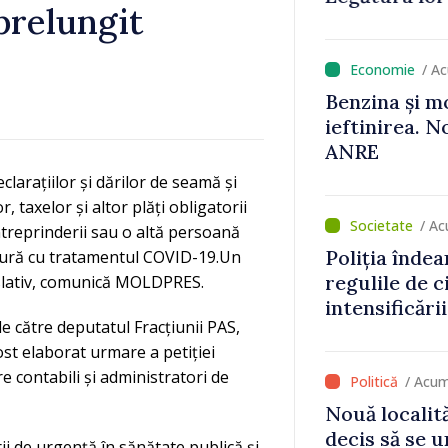
prelungit
/ A
Benzina și m
ieftinirea. N
ANRE
arațiilor și dărilor de seamă și
, taxelor și altor plăți obligatorii
/ Ac
întreprinderii sau o altă persoană
Poliția înde
gătură cu tratamentul COVID-19.Un
regulile de c
gislativ, comunică MOLDPRES.
intensificări
 de către deputatul Fracțiunii PAS,
concediilor
st elaborat urmare a petiției
 contabili și administratori de
/ Acum
Nouă localită
decis să se 
ii de urgență în sănătate publică și