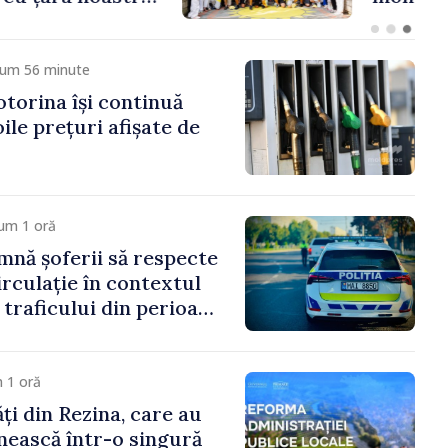
cum 56 minute
otorina își continuă
oile prețuri afișate de
um 1 oră
amnă șoferii să respecte
irculație în contextul
i traficului din perioada
 1 oră
ți din Rezina, care au
unească într-o singură