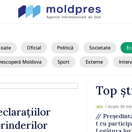
Toate
Oficial
Politică
Societate
Ec
escoperă Moldova
Sport
Externe
Interv
Top șt
/ A
clarațiilor
a Sandu s-a
BNM a majora
rinderilor
 taberei
principalele 
ara noastră
monetară