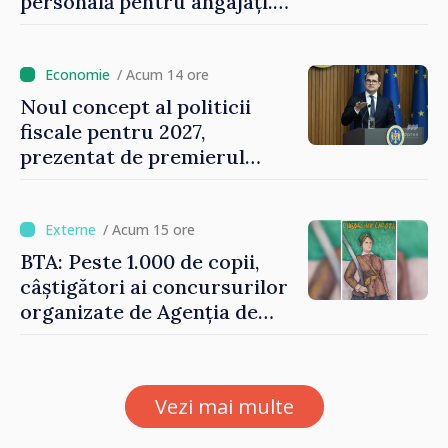
personală pentru angajați.
Vasile Tofan: „Aproape 800
de milioane de lei îi lăsăm
oamenilor”
/ Acum 14 ore
Noul concept al politicii
fiscale pentru 2027,
prezentat de premierul
Vasile Tofan: „Taxăm mai
puțin munca, stimulăm
investițiile, taxăm viciile și
/ Acum 15 ore
echilibrăm taxarea
BTA: Peste 1.000 de copii,
consumului”
câștigători ai concursurilor
organizate de Agenția de
Stat pentru Bulgarii din
Străinătate, vor fi premiați
Vezi mai multe