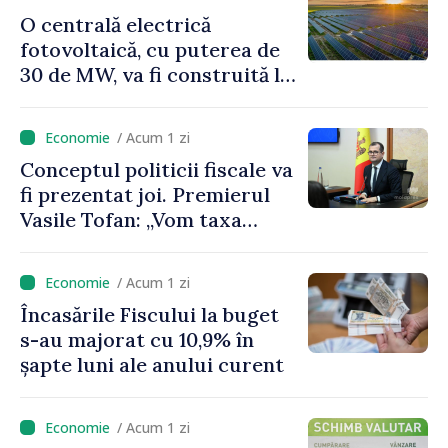
economisim”
O centrală electrică
fotovoltaică, cu puterea de
30 de MW, va fi construită la
Vadul lui Vodă
/ Acum 1 zi
Conceptul politicii fiscale va
fi prezentat joi. Premierul
Vasile Tofan: „Vom taxa
munca mai puțin, vom
încuraja investițiile, vom
/ Acum 1 zi
taxa mai mult viciile și
Încasările Fiscului la buget
foarte atent vom uniformiza
s-au majorat cu 10,9% în
anumite taxe”
șapte luni ale anului curent
/ Acum 1 zi