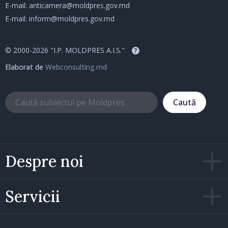
E-mail:
anticamera@moldpres.gov.md
E-mail:
inform@moldpres.gov.md
© 2000-2026 "I.P. MOLDPRES A.I.S."
?
Elaborat de
Webconsulting.md
Caută
Despre noi
Servicii