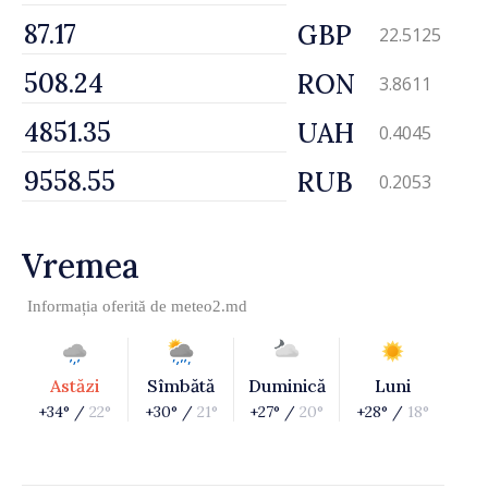
GBP
22.5125
RON
3.8611
UAH
0.4045
RUB
0.2053
Vremea
Informația oferită de
meteo2.md
Astăzi
Sîmbătă
Duminică
Luni
+34° /
22°
+30° /
21°
+27° /
20°
+28° /
18°