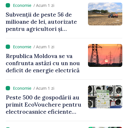
mari pentru bănci, tutun și
/ Acum 1 zi
jocurile de noroc
Subvenții de peste 56 de
milioane de lei, autorizate
pentru agricultori și
proiecte de dezvoltare
rurală în luna iulie
/ Acum 1 zi
Republica Moldova se va
confrunta astăzi cu un nou
deficit de energie electrică
/ Acum 1 zi
Peste 500 de gospodării au
primit EcoVouchere pentru
electrocasnice eficiente
energetic