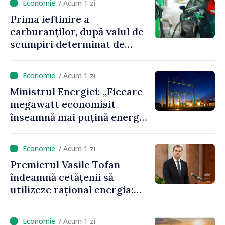
/ Acum 1 zi
Prima ieftinire a
carburanților, după valul de
scumpiri determinat de
situația externă: ANRE
anunță prețuri mai mici la
/ Acum 1 zi
benzină și motorină
Ministrul Energiei: „Fiecare
megawatt economisit
înseamnă mai puțină energie
cumpărată la prețuri foarte
ridicate”
/ Acum 1 zi
Premierul Vasile Tofan
îndeamnă cetățenii să
utilizeze rațional energia:
„Ca să nu plătim costuri mai
mari, trebuie să
/ Acum 1 zi