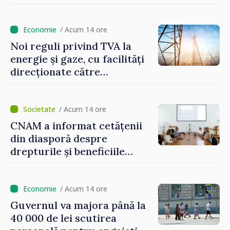
/ Acum 14 ore
Noi reguli privind TVA la
energie și gaze, cu facilități
direcționate către
consumatorii vulnerabili
/ Acum 14 ore
CNAM a informat cetățenii
din diasporă despre
drepturile și beneficiile
asigurării medicale
/ Acum 14 ore
Guvernul va majora până la
40 000 de lei scutirea