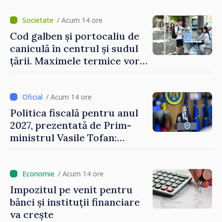
/ Acum 14 ore
Cod galben și portocaliu de
caniculă în centrul și sudul
țării. Maximele termice vor
ajunge până la 37°C
/ Acum 14 ore
Politica fiscală pentru anul
2027, prezentată de Prim-
ministrul Vasile Tofan:
Reducerea poverii pe muncă,
stimularea investițiilor și o
taxare mai echitabilă
/ Acum 14 ore
Impozitul pe venit pentru
bănci și instituții financiare
va crește