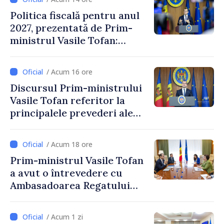
Politica fiscală pentru anul
2027, prezentată de Prim-
ministrul Vasile Tofan:
Reducerea poverii pe muncă,
stimularea investițiilor și o
/ Acum 16 ore
taxare mai echitabilă
Discursul Prim-ministrului
Vasile Tofan referitor la
principalele prevederi ale
politicii fiscale pentru anul
2027
/ Acum 18 ore
Prim-ministrul Vasile Tofan
a avut o întrevedere cu
Ambasadoarea Regatului
Unit al Marii Britanii și
Irlandei de Nord, Fern
/ Acum 1 zi
Horine