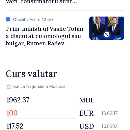
vârf; consumatorii sunt
îndemnați să economisească
/ Acum 12 ore
Prim-ministrul Vasile Tofan
a discutat cu omologul său
bulgar, Rumen Radev
Curs valutar
Banca Națională a Moldovei
MDL
EUR
19.6237
USD
16.6982