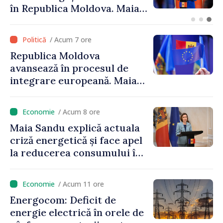
în Republica Moldova. Maia
Sandu: „Este rușinos că
oameni cu funcții înalte nu
/ Acum 7 ore
cunosc politica statului”
Republica Moldova
avansează în procesul de
integrare europeană. Maia
Sandu: „Nu ne blochează
niciun stat”
/ Acum 8 ore
Maia Sandu explică actuala
criză energetică și face apel
la reducerea consumului în
orele de vârf: „Doar astfel
putem menține prețurile la
/ Acum 11 ore
un nivel mai mic”
Energocom: Deficit de
energie electrică în orele de