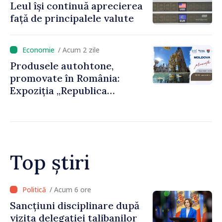
Leul își continuă aprecierea
față de principalele valute
/ Acum 2 zile
Produsele autohtone,
promovate în România:
Expoziția „Republica
Moldova prezintă” va fi
organizată la Baia Mare
Top știri
/ Acum 6 ore
Sancțiuni disciplinare după
vizita delegației talibanilor