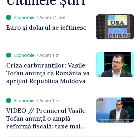
Ultimele Știri
/ Acum 21 ore
Euro și dolarul se ieftinesc
/ Acum 1 zi
Criza carburanților: Vasile
Tofan anunță că România va
sprijini Republica Moldova
/ Acum 1 zi
VIDEO // Premierul Vasile
Tofan anunță o amplă
reformă fiscală: taxe mai
mici pe muncă, impozite mai