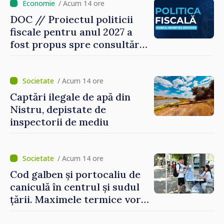
/ Acum 14 ore
DOC // Proiectul politicii
fiscale pentru anul 2027 a
fost propus spre consultări
publice
/ Acum 14 ore
Captări ilegale de apă din
Nistru, depistate de
inspectorii de mediu
/ Acum 14 ore
Cod galben și portocaliu de
caniculă în centrul și sudul
țării. Maximele termice vor
ajunge până la 37°C