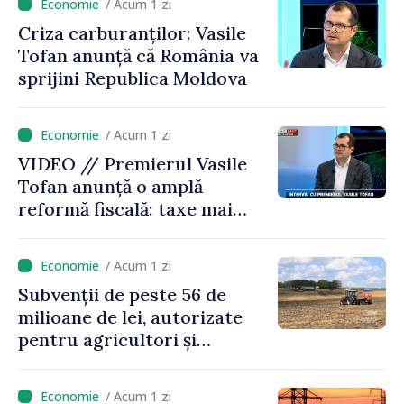
/ Acum 1 zi
Criza carburanților: Vasile
Tofan anunță că România va
sprijini Republica Moldova
/ Acum 1 zi
VIDEO // Premierul Vasile
Tofan anunță o amplă
reformă fiscală: taxe mai
mici pe muncă, impozite mai
mari pentru bănci, tutun și
/ Acum 1 zi
jocurile de noroc
Subvenții de peste 56 de
milioane de lei, autorizate
pentru agricultori și
proiecte de dezvoltare
rurală în luna iulie
/ Acum 1 zi