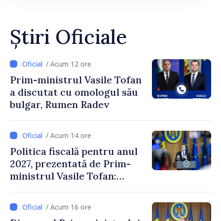
Știri Oficiale
/ Acum 12 ore
Prim-ministrul Vasile Tofan
a discutat cu omologul său
bulgar, Rumen Radev
/ Acum 14 ore
Politica fiscală pentru anul
2027, prezentată de Prim-
ministrul Vasile Tofan:
Reducerea poverii pe muncă,
stimularea investițiilor și o
/ Acum 16 ore
taxare mai echitabilă