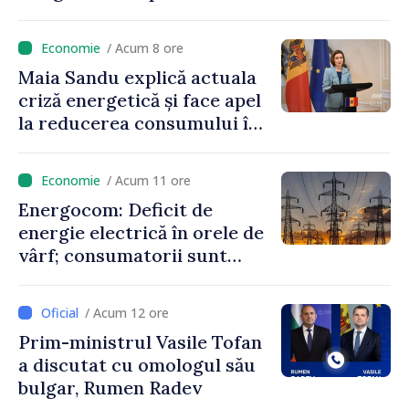
Sandu: „Nu ne blochează
niciun stat”
/ Acum 8 ore
Maia Sandu explică actuala
criză energetică și face apel
la reducerea consumului în
orele de vârf: „Doar astfel
putem menține prețurile la
/ Acum 11 ore
un nivel mai mic”
Energocom: Deficit de
energie electrică în orele de
vârf; consumatorii sunt
îndemnați să economisească
/ Acum 12 ore
Prim-ministrul Vasile Tofan
a discutat cu omologul său
bulgar, Rumen Radev