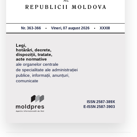
Nr. 363-366
Vineri, 07 august 2026
XXXIII
Legi,
hotărâri, decrete,
dispoziții, tratate,
acte normative
ale organelor centrale
de specialitate ale administrației
publice, informații, anunțuri,
comunicate
ISSN 2587-389X
E-ISSN 2587-3903