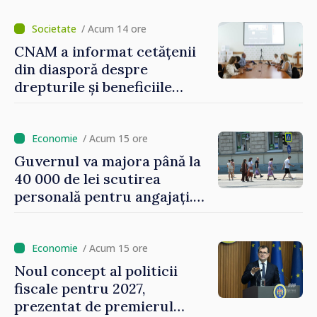
/ Acum 14 ore
CNAM a informat cetățenii
din diasporă despre
drepturile și beneficiile
asigurării medicale
/ Acum 15 ore
Guvernul va majora până la
40 000 de lei scutirea
personală pentru angajați.
Vasile Tofan: „Aproape 800
de milioane de lei îi lăsăm
oamenilor”
/ Acum 15 ore
Noul concept al politicii
fiscale pentru 2027,
prezentat de premierul