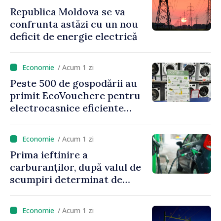
Republica Moldova se va
confrunta astăzi cu un nou
deficit de energie electrică
/ Acum 1 zi
Peste 500 de gospodării au
primit EcoVouchere pentru
electrocasnice eficiente
energetic
/ Acum 1 zi
Prima ieftinire a
carburanților, după valul de
scumpiri determinat de
situația externă: ANRE
anunță prețuri mai mici la
/ Acum 1 zi
benzină și motorină