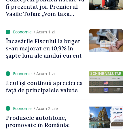
fi prezentat joi. Premierul
Vasile Tofan: „Vom taxa
munca mai puțin, vom
încuraja investițiile, vom
/ Acum 1 zi
taxa mai mult viciile și
Încasările Fiscului la buget
foarte atent vom uniformiza
s-au majorat cu 10,9% în
anumite taxe”
șapte luni ale anului curent
/ Acum 1 zi
Leul își continuă aprecierea
față de principalele valute
/ Acum 2 zile
Produsele autohtone,
promovate în România: