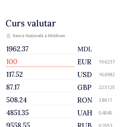
Curs valutar
Banca Națională a Moldovei
MDL
EUR
19.6237
USD
16.6982
GBP
22.5125
RON
3.8611
UAH
0.4045
RUB
0.2053