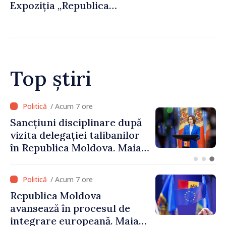
Expoziția „Republica
Moldova prezintă” va fi
organizată la Baia Mare
Top știri
/ Acum 5 ore
Adunarea Populară a
Găgăuziei trebuie să aibă un
mandat deplin. Președinta
Maia Sandu: „Alegerile să fie
libere și corecte””
/ Acum 7 ore
Republica Moldova
avansează în procesul de
integrare europeană. Maia