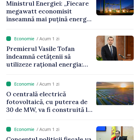
Ministrul Energiei: „Fiecare
megawatt economisit
înseamnă mai puțină energie
cumpărată la prețuri foarte
ridicate”
/ Acum 1 zi
Premierul Vasile Tofan
îndeamnă cetățenii să
utilizeze rațional energia:
„Ca să nu plătim costuri mai
mari, trebuie să
/ Acum 1 zi
economisim”
O centrală electrică
fotovoltaică, cu puterea de
30 de MW, va fi construită la
Vadul lui Vodă
/ Acum 1 zi
Conceptul politicii fiscale va