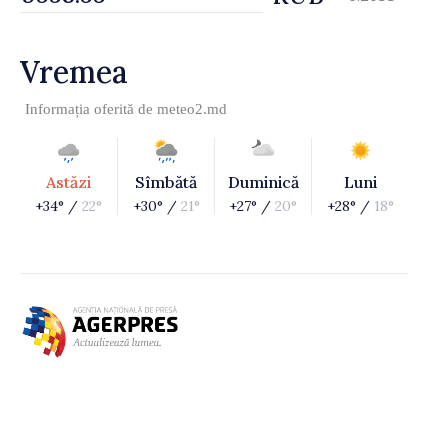
Vremea
Informația oferită de
meteo2.md
Astăzi
Sîmbătă
Duminică
Luni
+34° /
22°
+30° /
21°
+27° /
20°
+28° /
18°