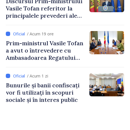
Discursul Prim-ministrului
Vasile Tofan referitor la
principalele prevederi ale
politicii fiscale pentru anul
2027
/ Acum 19 ore
Prim-ministrul Vasile Tofan
a avut o întrevedere cu
Ambasadoarea Regatului
Unit al Marii Britanii și
Irlandei de Nord, Fern
/ Acum 1 zi
Horine
Bunurile și banii confiscați
vor fi utilizați în scopuri
sociale și în interes public