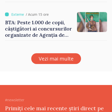
Vasile Tofan: „Taxăm mai
puțin munca, stimulăm
investițiile, taxăm viciile și
/ Acum 15 ore
echilibrăm taxarea
BTA: Peste 1.000 de copii,
consumului”
câștigători ai concursurilor
organizate de Agenția de
Stat pentru Bulgarii din
Străinătate, vor fi premiați
Vezi mai multe
#newsletter
Primiți cele mai recente știri direct pe