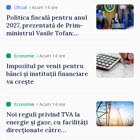
/ Acum 14 ore
Politica fiscală pentru anul
2027, prezentată de Prim-
ministrul Vasile Tofan:
Reducerea poverii pe muncă,
stimularea investițiilor și o
taxare mai echitabilă
/ Acum 14 ore
Impozitul pe venit pentru
bănci și instituții financiare
va crește
/ Acum 14 ore
Noi reguli privind TVA la
energie și gaze, cu facilități
direcționate către
consumatorii vulnerabili