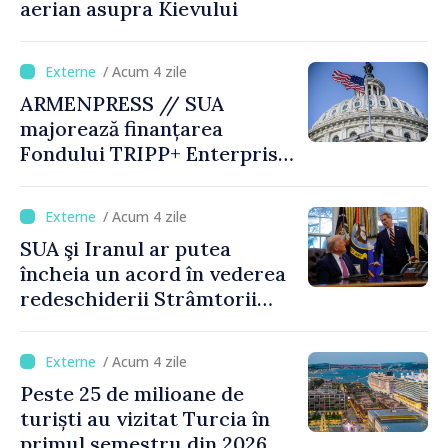
aerian asupra Kievului
/ Acum 4 zile
ARMENPRESS // SUA
majorează finanțarea
Fondului TRIPP+ Enterprise
pentru Armenia la 402
milioane de dolari
/ Acum 4 zile
SUA şi Iranul ar putea
încheia un acord în vederea
redeschiderii Strâmtorii
Ormuz până miercuri,
anunţă secretarul american
/ Acum 4 zile
al Trezoreriei
Peste 25 de milioane de
turiști au vizitat Turcia în
primul semestru din 2026