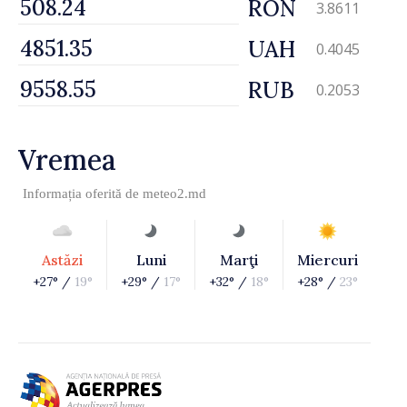
RON
3.8611
UAH
0.4045
RUB
0.2053
Vremea
Informația oferită de
meteo2.md
Astăzi
Luni
Marţi
Miercuri
+27° /
19°
+29° /
17°
+32° /
18°
+28° /
23°