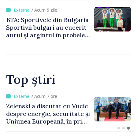
/ Acum 5 zile
BTA: Sportivele din Bulgaria
Sportivii bulgari au cucerit
aurul și argintul în probele
de juniori la Cupa Mondială
de gimnastică aerobică de la
Oradea
Top știri
/ Acum 3 ore
Bulgaria: Ambasadoarea
Ucrainei, convocată la
Ministerul de Externe în
legătură cu drona prăbușită