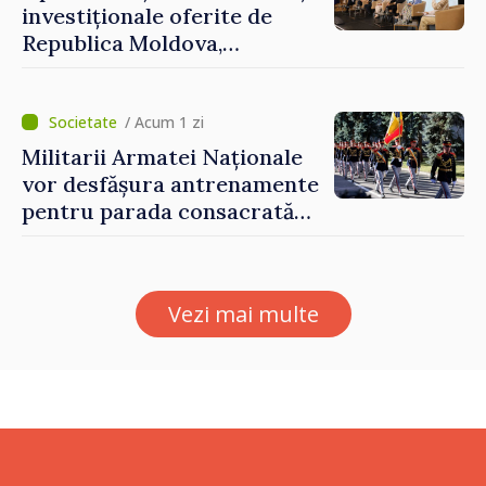
investiționale oferite de
Republica Moldova,
prezentate de vicepremierul
Eugeniu Osmochescu, la
Forumul Diasporei
/ Acum 1 zi
Militarii Armatei Naționale
vor desfășura antrenamente
pentru parada consacrată
Zilei Independenței
Vezi mai multe