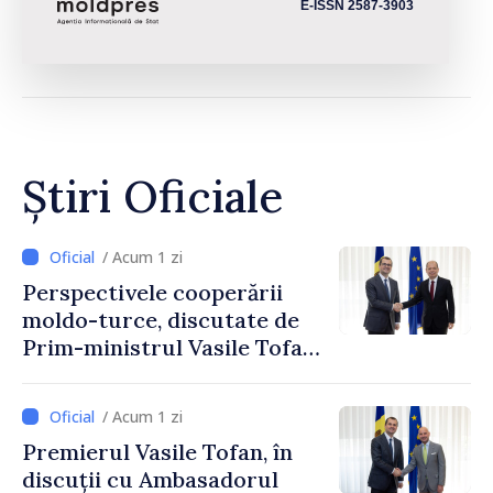
E-ISSN 2587-3903
Știri Oficiale
/ Acum 1 zi
Perspectivele cooperării
moldo-turce, discutate de
Prim-ministrul Vasile Tofan
și Ambasadorul Turciei,
Uygar Mustafa Sertel
/ Acum 1 zi
Premierul Vasile Tofan, în
discuții cu Ambasadorul