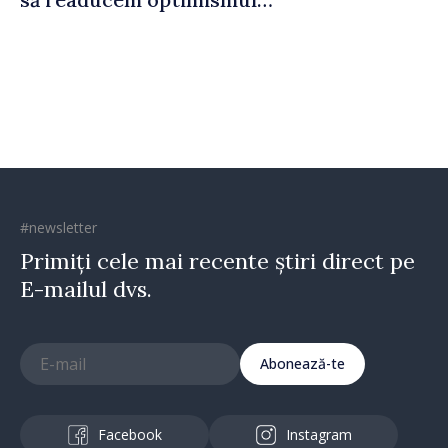
oamenilor și încrederea că
Republica Moldova merge în
direcția corectă”
#newsletter
Primiți cele mai recente știri direct pe
E-mailul dvs.
Abonează-te
Facebook
Instagram