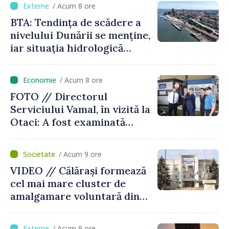
/ Acum 8 ore
BTA: Tendința de scădere a
nivelului Dunării se menține,
iar situația hidrologică
rămâne dificilă
/ Acum 8 ore
FOTO // Directorul
Serviciului Vamal, în vizită la
Otaci: A fost examinată
posibilitatea dotării Zonei de
control vamal cu un scanner
/ Acum 9 ore
performant
VIDEO // Călărași formează
cel mai mare cluster de
amalgamare voluntară din
Republica Moldova. Consiliul
orășenesc a aprobat decizia
/ Acum 9 ore