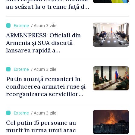
au scăzut la o treime față de
anul trecut
/ Acum 3 zile
ARMENPRESS: Oficiali din
Armenia și SUA discută
lansarea rapidă a
programului TRIPP
/ Acum 3 zile
Putin anunță remanieri în
conducerea armatei ruse și
reorganizarea serviciilor
logistice
/ Acum 3 zile
Cel puțin 15 persoane au
murit în urma unui atac