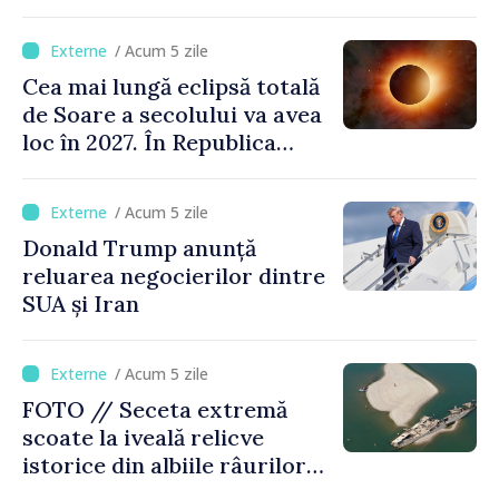
/ Acum 5 zile
Cea mai lungă eclipsă totală
de Soare a secolului va avea
loc în 2027. În Republica
Moldova, Soarele va fi
acoperit în proporție de
/ Acum 5 zile
până la 44%
Donald Trump anunță
reluarea negocierilor dintre
SUA și Iran
/ Acum 5 zile
FOTO // Seceta extremă
scoate la iveală relicve
istorice din albiile râurilor
europene