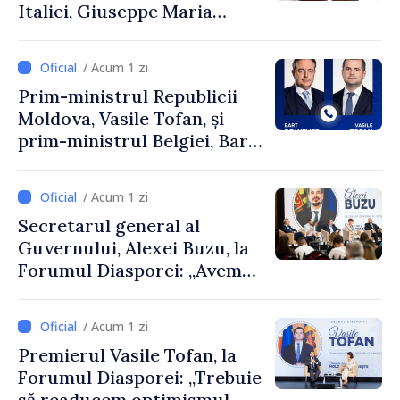
Italiei, Giuseppe Maria
Perricone
/ Acum 1 zi
Prim-ministrul Republicii
Moldova, Vasile Tofan, și
prim-ministrul Belgiei, Bart
De Wever, au discutat
despre parcursul european
/ Acum 1 zi
al Republicii Moldova.
Secretarul general al
Guvernului, Alexei Buzu, la
Forumul Diasporei: „Avem
nevoie de fiecare dintre
dumneavoastră pentru a
/ Acum 1 zi
construi comunități mai
Premierul Vasile Tofan, la
puternice”
Forumul Diasporei: „Trebuie
să readucem optimismul