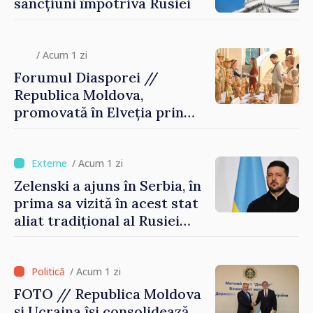
sancțiuni împotriva Rusiei
/ Acum 1 zi
Forumul Diasporei //
Republica Moldova,
promovată în Elveția prin
turism, investiții și
exporturi
/ Acum 1 zi
Zelenski a ajuns în Serbia, în
prima sa vizită în acest stat
aliat tradițional al Rusiei
după 2022
/ Acum 1 zi
FOTO // Republica Moldova
și Ucraina își consolidează