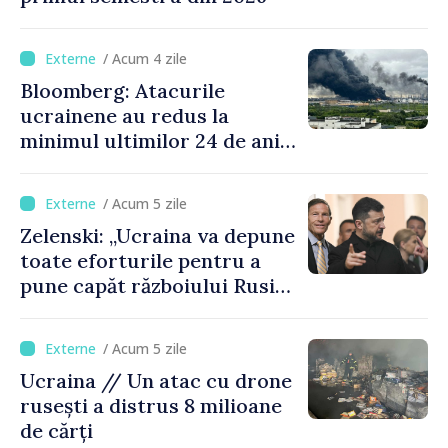
/ Acum 4 zile
Bloomberg: Atacurile
ucrainene au redus la
minimul ultimilor 24 de ani
procesarea petrolului în
Rusia
/ Acum 5 zile
Zelenski: „Ucraina va depune
toate eforturile pentru a
pune capăt războiului Rusiei
înainte de iarnă”
/ Acum 5 zile
Ucraina // Un atac cu drone
rusești a distrus 8 milioane
de cărți