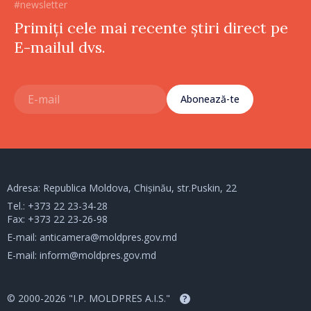
#newsletter
Primiți cele mai recente știri direct pe
E-mailul dvs.
Abonează-te
Adresa: Republica Moldova, Chișinău, str.Puskin, 22
Tel.:
+373 22 23-34-28
Fax: +373 22 23-26-98
E-mail:
anticamera@moldpres.gov.md
E-mail:
inform@moldpres.gov.md
© 2000-2026 "I.P. MOLDPRES A.I.S."
?