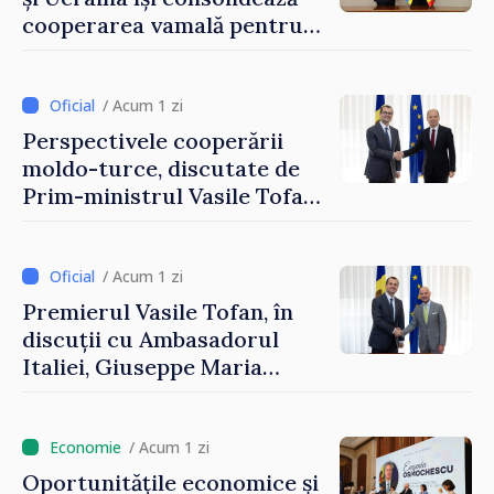
cooperarea vamală pentru
securizarea frontierei și
integrarea europeană.
Reuniune la Moghiliov-
/ Acum 1 zi
Podolsk
Perspectivele cooperării
moldo-turce, discutate de
Prim-ministrul Vasile Tofan
și Ambasadorul Turciei,
Uygar Mustafa Sertel
/ Acum 1 zi
Premierul Vasile Tofan, în
discuții cu Ambasadorul
Italiei, Giuseppe Maria
Perricone
/ Acum 1 zi
Oportunitățile economice și