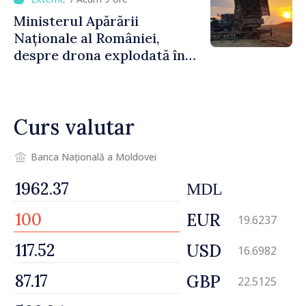
finală
Ministerul Apărării
Naționale al României,
despre drona explodată în
Bulgaria: „Radarele noastre
nu au detectat niciun
vehicul aerian”
Curs valutar
Banca Națională a Moldovei
MDL
EUR
19.6237
USD
16.6982
GBP
22.5125