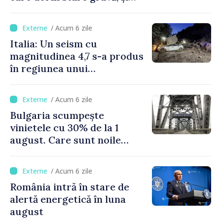
pagube materiale
/ Acum 6 zile
Italia: Un seism cu
magnitudinea 4,7 s-a produs
în regiunea unui
supervulcan din apropiere
de Napoli
/ Acum 6 zile
Bulgaria scumpește
vinietele cu 30% de la 1
august. Care sunt noile
tarife pentru taxa de drum
/ Acum 6 zile
România intră în stare de
alertă energetică în luna
august