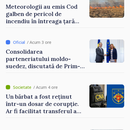
Meteorologii au emis Cod
galben de pericol de
incendiu în întreaga țară
până pe 14 august
/ Acum 3 ore
Consolidarea
parteneriatului moldo-
suedez, discutată de Prim-
ministrul Vasile Tofan și
Ambasadoarea Suediei,
Petra Lärke
/ Acum 4 ore
Un bărbat a fost reținut
într-un dosar de corupție.
Ar fi facilitat transferul a
60.000 de dolari prin
portofele electronice