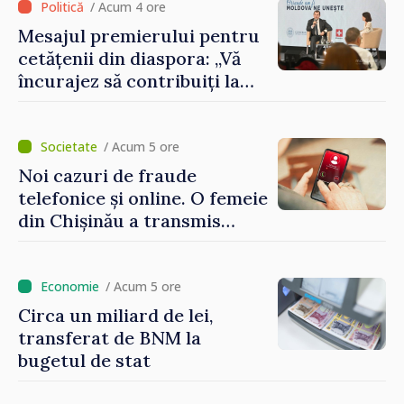
/ Acum 4 ore
Mesajul premierului pentru
cetățenii din diaspora: „Vă
încurajez să contribuiți la
dezvoltarea Republicii
Moldova”
/ Acum 5 ore
Noi cazuri de fraude
telefonice și online. O femeie
din Chișinău a transmis
escrocilor 990 000 de lei
/ Acum 5 ore
Circa un miliard de lei,
transferat de BNM la
bugetul de stat