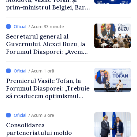
prim-ministrul Belgiei, Bart
De Wever, au discutat
despre parcursul european
/ Acum 33 minute
al Republicii Moldova.
Secretarul general al
Guvernului, Alexei Buzu, la
Forumul Diasporei: „Avem
nevoie de fiecare dintre
dumneavoastră pentru a
/ Acum 1 oră
construi comunități mai
Premierul Vasile Tofan, la
puternice”
Forumul Diasporei: „Trebuie
să readucem optimismul
oamenilor și încrederea că
Republica Moldova merge în
/ Acum 3 ore
direcția corectă”
Consolidarea
parteneriatului moldo-