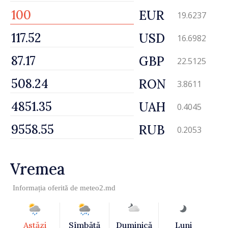
EUR
19.6237
USD
16.6982
GBP
22.5125
RON
3.8611
UAH
0.4045
RUB
0.2053
Vremea
Informația oferită de
meteo2.md
Astăzi
Sîmbătă
Duminică
Luni