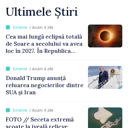
Ultimele Știri
/ Acum 4 zile
Cea mai lungă eclipsă totală
de Soare a secolului va avea
loc în 2027. În Republica
Moldova, Soarele va fi
acoperit în proporție de
/ Acum 4 zile
până la 44%
Donald Trump anunță
reluarea negocierilor dintre
SUA și Iran
/ Acum 4 zile
FOTO // Seceta extremă
scoate la iveală relicve