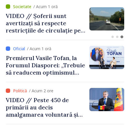
/ Acum 23 minute
Prim-ministrul Republicii
Moldova, Vasile Tofan, și
prim-ministrul Belgiei, Bart
De Wever, au discutat
despre parcursul european
/ Acum 1 oră
al Republicii Moldova.
Premierul Vasile Tofan, la
Forumul Diasporei: „Trebuie
să readucem optimismul
oamenilor și încrederea că
Republica Moldova merge în
/ Acum 2 ore
direcția corectă”
VIDEO // Peste 450 de
primării au decis
amalgamarea voluntară și
vor beneficia de fonduri
pentru investiții. Igor