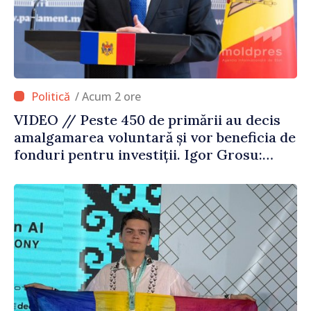
/ Acum 2 ore
VIDEO // Peste 450 de primării au decis
amalgamarea voluntară și vor beneficia de
fonduri pentru investiții. Igor Grosu:
„Este important să depășim blocajele și să
dăm o șansă localităților să se dezvolte”