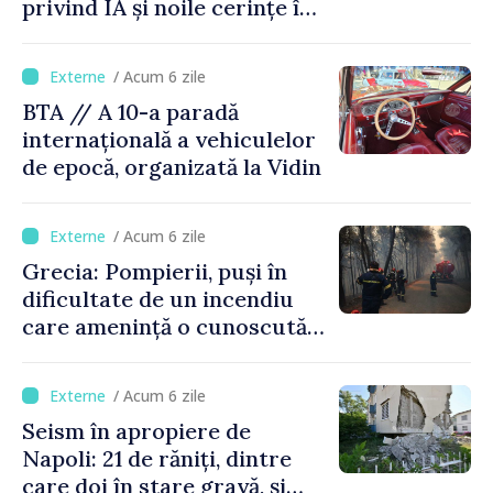
privind IA și noile cerințe în
materie de transparență
/ Acum 6 zile
BTA // A 10-a paradă
internațională a vehiculelor
de epocă, organizată la Vidin
/ Acum 6 zile
Grecia: Pompierii, puși în
dificultate de un incendiu
care amenință o cunoscută
stațiune estivală
/ Acum 6 zile
Seism în apropiere de
Napoli: 21 de răniți, dintre
care doi în stare gravă, și