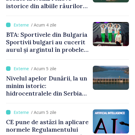
istorice din albiile râurilor
europene
/ Acum 4 zile
BTA: Sportivele din Bulgaria
Sportivii bulgari au cucerit
aurul și argintul în probele
de juniori la Cupa Mondială
de gimnastică aerobică de la
/ Acum 5 zile
Oradea
Nivelul apelor Dunării, la un
minim istoric:
hidrocentralele din Serbia
funcționează la 20% din
capacitate
/ Acum 5 zile
CE pune de astăzi în aplicare
normele Regulamentului