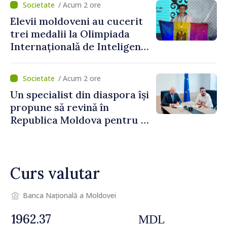
/ Acum 2 ore
Grosu: „Este important să
Elevii moldoveni au cucerit
depășim blocajele și să dăm o
trei medalii la Olimpiada
șansă localităților să se
Internațională de Inteligență
dezvolte”
Artificială
/ Acum 2 ore
Un specialist din diaspora își
propune să revină în
Republica Moldova pentru a
contribui la dezvoltarea
registrului naval național
Curs valutar
Banca Națională a Moldovei
MDL