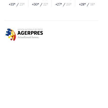
+33° /
23°
+30° /
22°
+27° /
20°
+28° /
18°