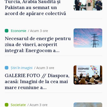
Turcia, Arabia Saudită și
Pakistan au semnat un
acord de apărare colectivă
/ Acum 3 ore
Necesarul de energie pentru
ziua de vineri, acoperit
integral: Energocom a
rezervat volumele
/ Acum 3 ore
GALERIE FOTO // Diaspora,
acasă: Imagini de la cea mai
mare reuniune a
moldovenilor de peste
hotare
/ Acum 3 ore