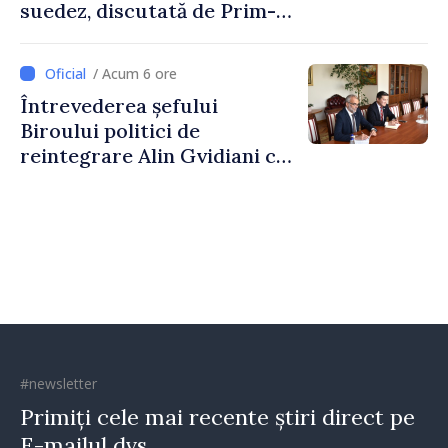
suedez, discutată de Prim-
ministrul Vasile Tofan și
Ambasadoarea Suediei,
/ Acum 6 ore
Petra Lärke
Întrevederea șefului
Biroului politici de
reintegrare Alin Gvidiani cu
reprezentanții Misiunii
Comitetului Internațional al
Crucii Roșii în Moldova
#newsletter
Primiți cele mai recente știri direct pe
E-mailul dvs.