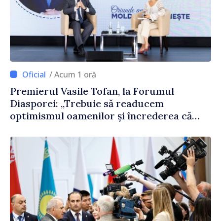
/ Acum 1 oră
Premierul Vasile Tofan, la Forumul
Diasporei: „Trebuie să readucem
optimismul oamenilor și încrederea că
Republica Moldova merge în direcția
corectă”