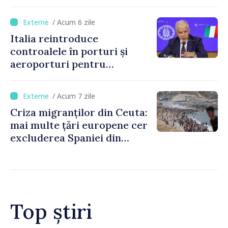
/ Acum 6 zile
Italia reintroduce
controalele în porturi și
aeroporturi pentru
legăturile cu Spania, în urma
crizei migranților din Ceuta
/ Acum 7 zile
Criza migranților din Ceuta:
mai multe țări europene cer
excluderea Spaniei din
spațiul Schengen
Top știri