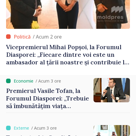
/ Acum 2 ore
Vicepremierul Mihai Popșoi, la Forumul
Diasporei: „Fiecare dintre voi este un
ambasador al țării noastre și contribuie la
promovarea imaginii Republicii Moldova”
/ Acum 3 ore
Premierul Vasile Tofan, la
Forumul Diasporei: „Trebuie
să îmbunătățim viața
oamenilor și să repornim
motoarele economiei”
/ Acum 3 ore