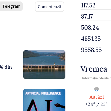
Telegram
Comentează
% din
Vremea
Informația oferită
Astăzi
+34° /
22°