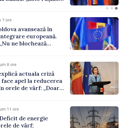
 funcții înalte nu
ica statului”
 7 ore
ldova avansează în
integrare europeană.
„Nu ne blochează
cum 8 ore
xplică actuala criză
i face apel la reducerea
n orele de vârf: „Doar
 menține prețurile la
 mic”
cum 11 ore
eficit de energie
orele de vârf;