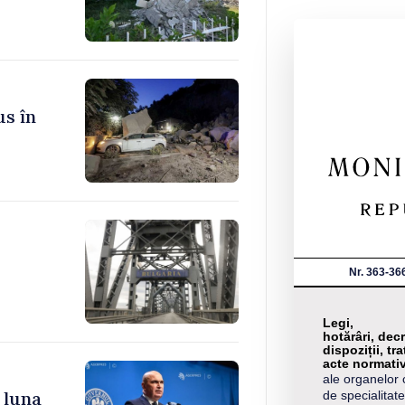
us în
Nr. 363-36
Legi,
hotărâri, decr
dispoziții, tra
acte normati
ale organelor 
 luna
de specialitate