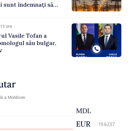
 sunt îndemnați să
că
13 ore
ul Vasile Tofan a
omologul său bulgar,
v
utar
lă a Moldovei
MDL
EUR
19.6237