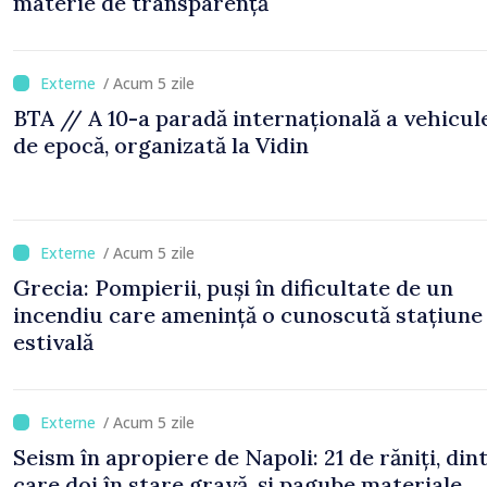
materie de transparență
/ Acum 5 zile
BTA // A 10-a paradă internațională a vehicul
de epocă, organizată la Vidin
/ Acum 5 zile
Grecia: Pompierii, puși în dificultate de un
incendiu care amenință o cunoscută stațiune
estivală
/ Acum 5 zile
Seism în apropiere de Napoli: 21 de răniți, din
care doi în stare gravă, și pagube materiale