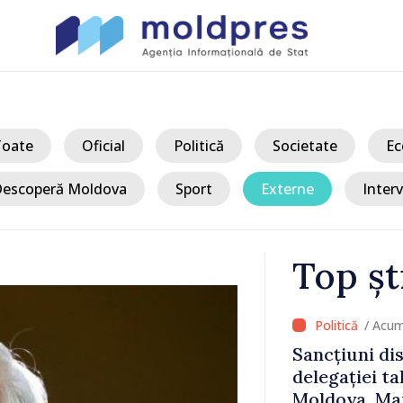
Toate
Oficial
Politică
Societate
Ec
escoperă Moldova
Sport
Externe
Interv
Top șt
/ Acum
 Bălți–
Sancțiuni dis
tă în urma
delegației ta
Moldova. Mai