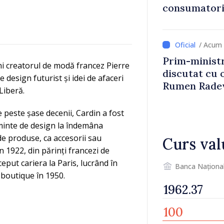
consumatorii
economiseas
/ Acum 
Prim-ministr
ni creatorul de modă francez Pierre
discutat cu 
design futurist și idei de afaceri
Rumen Rade
Liberă.
e peste șase decenii, Cardin a fost
minte de design la îndemâna
de produse, ca accesorii sau
Curs val
în 1922, din părinți francezi de
ceput cariera la Paris, lucrând în
Banca Naționa
 boutique în 1950.