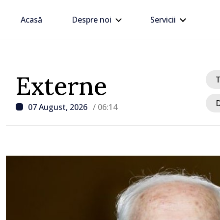
Acasă
Despre noi
Servicii
Externe
D
07 August, 2026
/ 06:14
/ Acum 6 ore
Linia electrică de 330 kV
Dnestrovsk, grav avaria
calamităților naturale