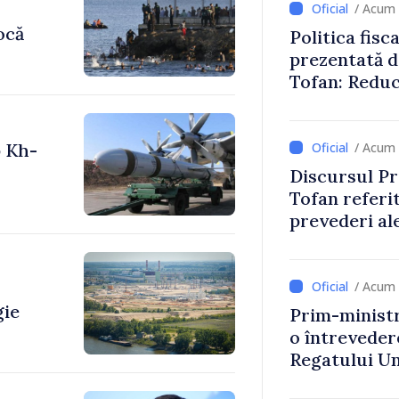
/ Acum 
ocă
Politica fisc
prezentată d
Tofan: Reduc
stimularea in
mai echitabi
p Kh-
/ Acum 
Discursul Pr
Tofan referit
prevederi ale
anul 2027
/ Acum 
gie
Prim-ministr
o întrevede
Regatului Uni
Irlandei de 