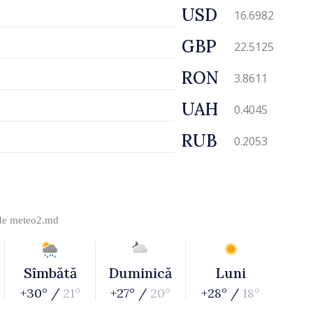
USD
16.6982
GBP
22.5125
RON
3.8611
UAH
0.4045
RUB
0.2053
 de
meteo2.md
Sîmbătă
Duminică
Luni
+30° /
21°
+27° /
20°
+28° /
18°