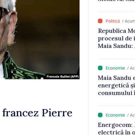
că oameni cu
cunosc polit
/ Acum
Republica Mo
procesul de 
Maia Sandu: 
niciun stat”
/ A
Maia Sandu e
energetică ș
consumului î
astfel putem
un nivel mai
 francez Pierre
/ A
Energocom: D
electrică în 