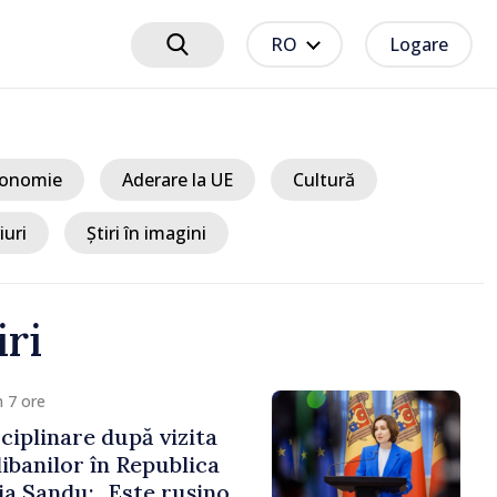
RO
Logare
onomie
Aderare la UE
Cultură
iuri
Știri în imagini
iri
 7 ore
ciplinare după vizita
libanilor în Republica
a Sandu: „Este rușinos