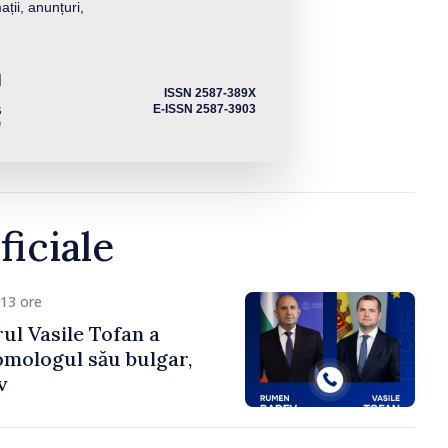
ații, anunțuri,
ISSN 2587-389X
E-ISSN 2587-3903
ficiale
13 ore
ul Vasile Tofan a
omologul său bulgar,
v