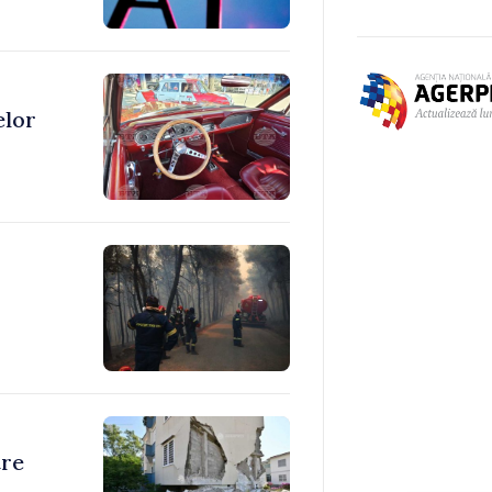
elor
tre