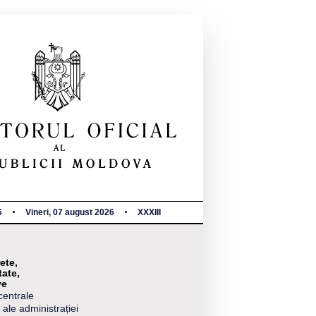
6
Vineri, 07 august 2026
XXXIII
ete,
tate,
ve
centrale
 ale administrației