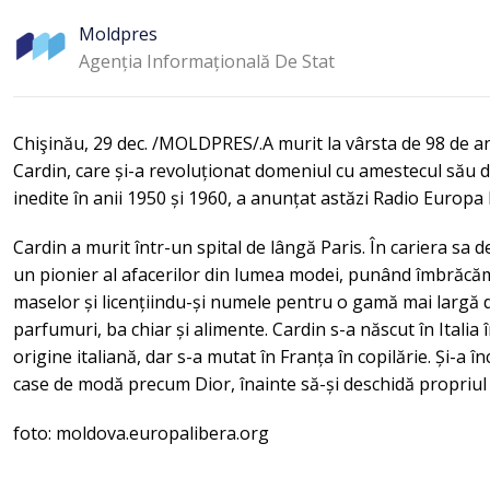
Moldpres
Agenția Informațională De Stat
Chişinău, 29 dec. /MOLDPRES/.A murit la vârsta de 98 de a
Cardin, care și-a revoluționat domeniul cu amestecul său de 
inedite în anii 1950 și 1960, a anunțat astăzi Radio Europa 
Cardin a murit într-un spital de lângă Paris. În cariera sa d
un pionier al afacerilor din lumea modei, punând îmbrăcă
maselor și licențiindu-și numele pentru o gamă mai largă 
parfumuri, ba chiar și alimente. Cardin s-a născut în Italia 
origine italiană, dar s-a mutat în Franța în copilărie. Și-a în
case de modă precum Dior, înainte să-și deschidă propriul
foto: moldova.europalibera.org