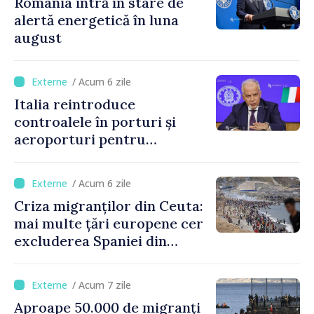
România intră în stare de
alertă energetică în luna
august
/ Acum 6 zile
Italia reintroduce
controalele în porturi și
aeroporturi pentru
legăturile cu Spania, în urma
crizei migranților din Ceuta
/ Acum 6 zile
Criza migranților din Ceuta:
mai multe țări europene cer
excluderea Spaniei din
spațiul Schengen
/ Acum 7 zile
Aproape 50.000 de migranți