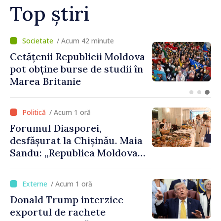
Top știri
/ Acum 16 minute
Speakerul Igor Grosu, la
Forumul Diasporei: „R.
Moldova face eforturi,
lucrează și demonstrează,
prin cetățenii săi de acasă și
/ Acum 1 oră
de peste hotare, că merită să
Forumul Diasporei,
devină parte a marii familii
desfășurat la Chișinău. Maia
europene”
Sandu: „Republica Moldova
avansează cu viteză spre UE,
iar diaspora poate juca un
/ Acum 1 oră
rol important în promovarea
Donald Trump interzice
și susținerea acestui
exportul de rachete
parcurs”