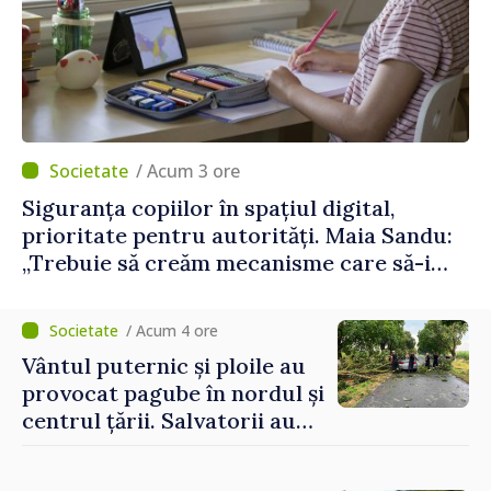
/ Acum 3 ore
Siguranța copiilor în spațiul digital,
prioritate pentru autorități. Maia Sandu:
„Trebuie să creăm mecanisme care să-i
protejeze”
/ Acum 4 ore
Vântul puternic și ploile au
provocat pagube în nordul și
centrul țării. Salvatorii au
intervenit în zece cazuri