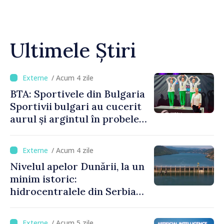
Ultimele Știri
/ Acum 4 zile
BTA: Sportivele din Bulgaria
Sportivii bulgari au cucerit
aurul și argintul în probele
de juniori la Cupa Mondială
de gimnastică aerobică de la
/ Acum 4 zile
Oradea
Nivelul apelor Dunării, la un
minim istoric:
hidrocentralele din Serbia
funcționează la 20% din
capacitate
/ Acum 5 zile