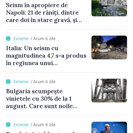
Seism în apropiere de
Napoli: 21 de răniți, dintre
care doi în stare gravă, și
pagube materiale
/ Acum 6 zile
Italia: Un seism cu
magnitudinea 4,7 s-a produs
în regiunea unui
supervulcan din apropiere
de Napoli
/ Acum 6 zile
Bulgaria scumpește
vinietele cu 30% de la 1
august. Care sunt noile
tarife pentru taxa de drum
/ Acum 6 zile