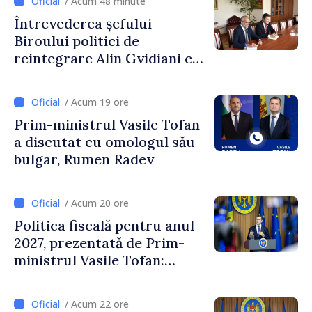
/ Acum 48 minute
Întrevederea șefului
Biroului politici de
reintegrare Alin Gvidiani cu
reprezentanții Misiunii
Comitetului Internațional al
/ Acum 19 ore
Crucii Roșii în Moldova
Prim-ministrul Vasile Tofan
a discutat cu omologul său
bulgar, Rumen Radev
/ Acum 20 ore
Politica fiscală pentru anul
2027, prezentată de Prim-
ministrul Vasile Tofan:
Reducerea poverii pe muncă,
stimularea investițiilor și o
/ Acum 22 ore