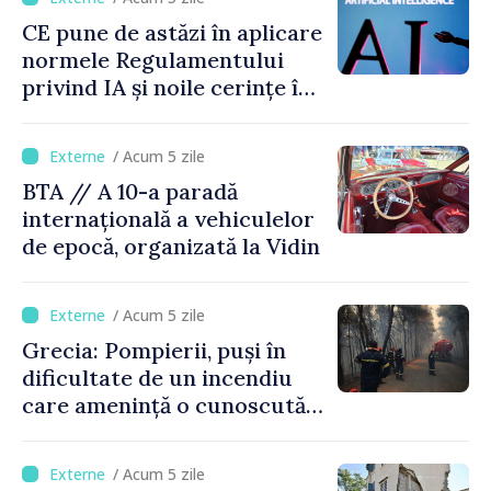
CE pune de astăzi în aplicare
normele Regulamentului
privind IA și noile cerințe în
materie de transparență
/ Acum 5 zile
BTA // A 10-a paradă
internațională a vehiculelor
de epocă, organizată la Vidin
/ Acum 5 zile
Grecia: Pompierii, puși în
dificultate de un incendiu
care amenință o cunoscută
stațiune estivală
/ Acum 5 zile