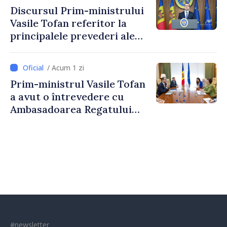
taxare mai echitabilă
Discursul Prim-ministrului
Vasile Tofan referitor la
principalele prevederi ale
politicii fiscale pentru anul
2027
/ Acum 1 zi
Prim-ministrul Vasile Tofan
a avut o întrevedere cu
Ambasadoarea Regatului
Unit al Marii Britanii și
Irlandei de Nord, Fern
Horine
#newsletter