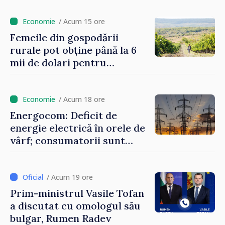
putem menține prețurile la
un nivel mai mic”
/ Acum 15 ore
Femeile din gospodării
rurale pot obține până la 6
mii de dolari pentru
investiții în afaceri verzi şi
durabile
/ Acum 18 ore
Energocom: Deficit de
energie electrică în orele de
vârf; consumatorii sunt
îndemnați să economisească
/ Acum 19 ore
Prim-ministrul Vasile Tofan
a discutat cu omologul său
bulgar, Rumen Radev