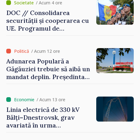
/ Acum 4 ore
DOC // Consolidarea
securității și cooperarea cu
UE. Programul de
implementare a Strategiei
Naționale de Apărare pentru
perioada 2024–2034,
/ Acum 12 ore
publicat în Monitorul Oficial
Adunarea Populară a
Găgăuziei trebuie să aibă un
mandat deplin. Președinta
Maia Sandu: „Alegerile să fie
libere și corecte””
/ Acum 13 ore
Linia electrică de 330 kV
Bălți–Dnestrovsk, grav
avariată în urma
calamităților naturale