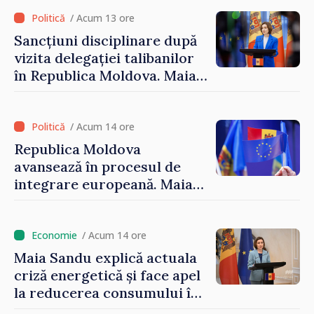
/ Acum 13 ore
Sancțiuni disciplinare după
vizita delegației talibanilor
în Republica Moldova. Maia
Sandu: „Este rușinos că
oameni cu funcții înalte nu
cunosc politica statului”
/ Acum 14 ore
Republica Moldova
avansează în procesul de
integrare europeană. Maia
Sandu: „Nu ne blochează
niciun stat”
/ Acum 14 ore
Maia Sandu explică actuala
criză energetică și face apel
la reducerea consumului în
orele de vârf: „Doar astfel