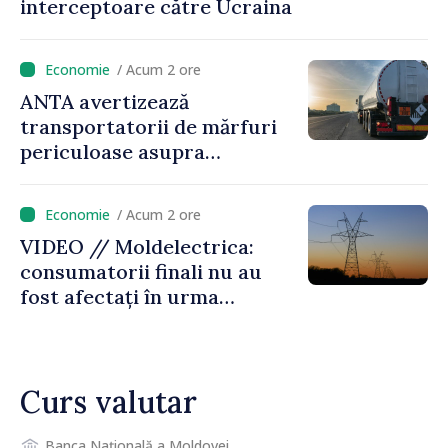
interceptoare către Ucraina
/ Acum 2 ore
ANTA avertizează
transportatorii de mărfuri
periculoase asupra
riscurilor sporite pe timp de
caniculă
/ Acum 2 ore
VIDEO // Moldelectrica:
consumatorii finali nu au
fost afectați în urma
avarierii Liniei Bălți–
Dnestrovsk. Lucrările de
reparație vor fi efectuate în
Curs valutar
regim prioritar
Banca Națională a Moldovei