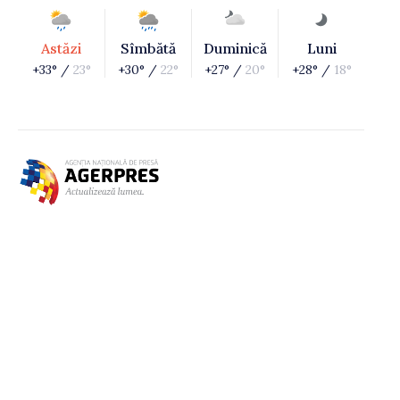
Astăzi
Sîmbătă
Duminică
Luni
+33° /
23°
+30° /
22°
+27° /
20°
+28° /
18°