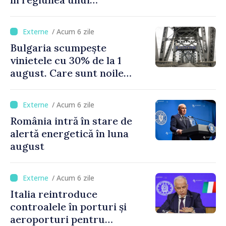
supervulcan din apropiere
de Napoli
/ Acum 6 zile
Bulgaria scumpește
vinietele cu 30% de la 1
august. Care sunt noile
tarife pentru taxa de drum
/ Acum 6 zile
România intră în stare de
alertă energetică în luna
august
/ Acum 6 zile
Italia reintroduce
controalele în porturi și
aeroporturi pentru