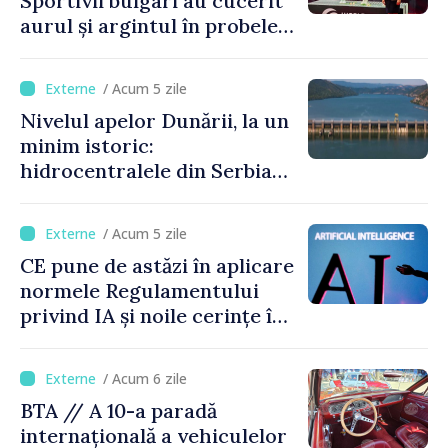
Sportivii bulgari au cucerit
aurul și argintul în probele
de juniori la Cupa Mondială
de gimnastică aerobică de la
/ Acum 5 zile
Oradea
Nivelul apelor Dunării, la un
minim istoric:
hidrocentralele din Serbia
funcționează la 20% din
capacitate
/ Acum 5 zile
CE pune de astăzi în aplicare
normele Regulamentului
privind IA și noile cerințe în
materie de transparență
/ Acum 6 zile
BTA // A 10-a paradă
internațională a vehiculelor