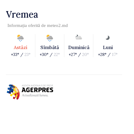
Vremea
Informația oferită de
meteo2.md
Astăzi
Sîmbătă
Duminică
Luni
+33° /
23°
+30° /
22°
+27° /
20°
+28° /
17°