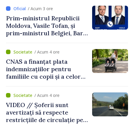
/ Acum 3 ore
Prim-ministrul Republicii
Moldova, Vasile Tofan, și
prim-ministrul Belgiei, Bart
De Wever, au discutat
despre parcursul european
/ Acum 4 ore
al Republicii Moldova.
CNAS a finanțat plata
indemnizațiilor pentru
familiile cu copii și a celor
pentru incapacitate
temporară de muncă
/ Acum 4 ore
VIDEO // Șoferii sunt
avertizați să respecte
restricțiile de circulație pe
drumul R3, unde se