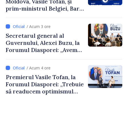
Moldova, Vasile Tofan, și
prim-ministrul Belgiei, Bart
De Wever, au discutat
despre parcursul european
/ Acum 3 ore
al Republicii Moldova.
Secretarul general al
Guvernului, Alexei Buzu, la
Forumul Diasporei: „Avem
nevoie de fiecare dintre
dumneavoastră pentru a
/ Acum 4 ore
construi comunități mai
Premierul Vasile Tofan, la
puternice”
Forumul Diasporei: „Trebuie
să readucem optimismul
oamenilor și încrederea că
Republica Moldova merge în
direcția corectă”