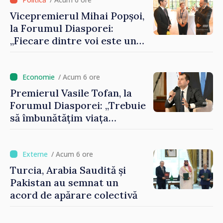
Vicepremierul Mihai Popșoi,
la Forumul Diasporei:
„Fiecare dintre voi este un
ambasador al țării noastre și
contribuie la promovarea
imaginii Republicii Moldova”
/ Acum 6 ore
Premierul Vasile Tofan, la
Forumul Diasporei: „Trebuie
să îmbunătățim viața
oamenilor și să repornim
motoarele economiei”
/ Acum 6 ore
Turcia, Arabia Saudită și
Pakistan au semnat un
acord de apărare colectivă