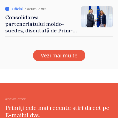
/ Acum 7 ore
Consolidarea
parteneriatului moldo-
suedez, discutată de Prim-
ministrul Vasile Tofan și
Ambasadoarea Suediei,
Petra Lärke
Vezi mai multe
#newsletter
Primiți cele mai recente știri direct pe
E-mailul dvs.