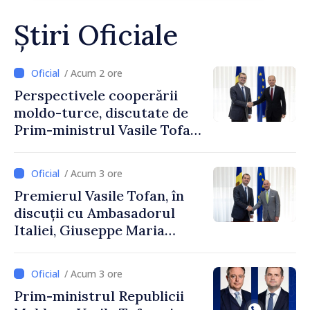
Știri Oficiale
/ Acum 2 ore
Perspectivele cooperării
moldo-turce, discutate de
Prim-ministrul Vasile Tofan
și Ambasadorul Turciei,
Uygar Mustafa Sertel
/ Acum 3 ore
Premierul Vasile Tofan, în
discuții cu Ambasadorul
Italiei, Giuseppe Maria
Perricone
/ Acum 3 ore
Prim-ministrul Republicii