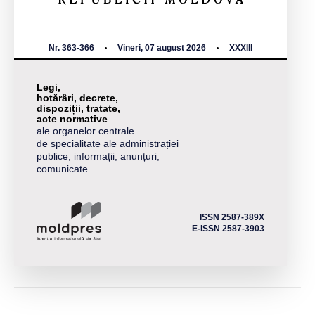
Nr. 363-366
Vineri, 07 august 2026
XXXIII
Legi,
hotărâri, decrete,
dispoziții, tratate,
acte normative
ale organelor centrale
de specialitate ale administrației
publice, informații, anunțuri,
comunicate
ISSN 2587-389X
E-ISSN 2587-3903