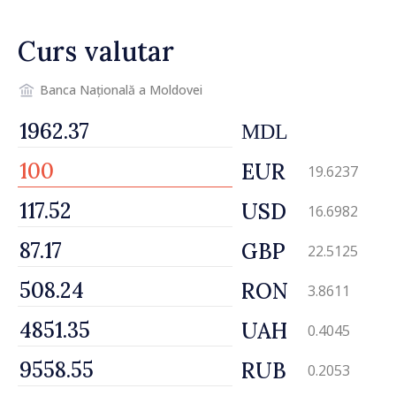
desfășoară lucrări de
reparație
Curs valutar
Banca Națională a Moldovei
MDL
EUR
19.6237
USD
16.6982
GBP
22.5125
RON
3.8611
UAH
0.4045
RUB
0.2053