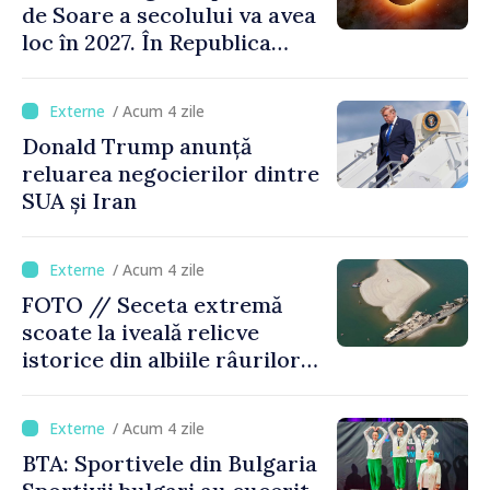
de Soare a secolului va avea
loc în 2027. În Republica
Moldova, Soarele va fi
acoperit în proporție de
/ Acum 4 zile
până la 44%
Donald Trump anunță
reluarea negocierilor dintre
SUA și Iran
/ Acum 4 zile
FOTO // Seceta extremă
scoate la iveală relicve
istorice din albiile râurilor
europene
/ Acum 4 zile
BTA: Sportivele din Bulgaria