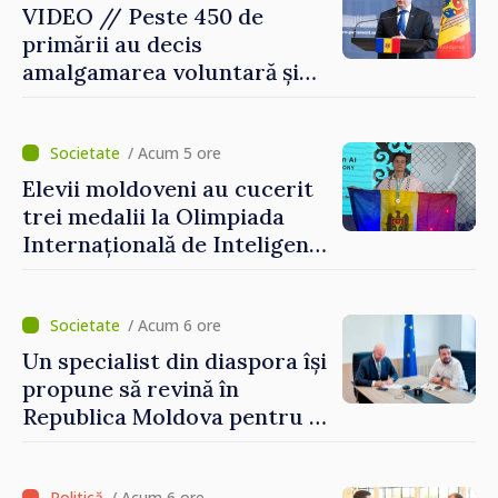
VIDEO // Peste 450 de
primării au decis
amalgamarea voluntară și
vor beneficia de fonduri
pentru investiții. Igor
Grosu: „Este important să
/ Acum 5 ore
depășim blocajele și să dăm o
Elevii moldoveni au cucerit
șansă localităților să se
trei medalii la Olimpiada
dezvolte”
Internațională de Inteligență
Artificială
/ Acum 6 ore
Un specialist din diaspora își
propune să revină în
Republica Moldova pentru a
contribui la dezvoltarea
registrului naval național
/ Acum 6 ore