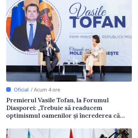
/ Acum 4 ore
Premierul Vasile Tofan, la Forumul
Diasporei: „Trebuie să readucem
optimismul oamenilor și încrederea că
Republica Moldova merge în direcția
corectă”