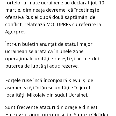
forțelor armate ucrainene au declarat joi, 10
martie, dimineaţa devreme, că încetineşte
ofensiva Rusiei după două săptămâni de
conflict, relatează MOLDPRES cu referire la
Agerpres.
Într-un buletin anunțat de statul major
ucrainean se arată că în unele zone
operaţionale unităţile ruseşti şi-au pierdut
puterea de luptă şi aduc rezerve.
Forţele ruse încă înconjoară Kievul şi de
asemenea îşi întăresc unităţile în jurul
localităţii Mikolaiv din sudul Ucrainei.
Sunt frecvente atacuri din oraşele din est
Harkov şi Izium, precum şi din Sumî şi Oktîrka