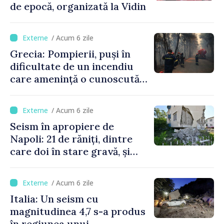
de epocă, organizată la Vidin
/ Acum 6 zile
Grecia: Pompierii, puși în
dificultate de un incendiu
care amenință o cunoscută
stațiune estivală
/ Acum 6 zile
Seism în apropiere de
Napoli: 21 de răniți, dintre
care doi în stare gravă, și
pagube materiale
/ Acum 6 zile
Italia: Un seism cu
magnitudinea 4,7 s-a produs
în regiunea unui