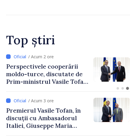
legăturile cu Spania, în urma
crizei migranților din Ceuta
Top știri
/ Acum 19 minute
Forumul Diasporei //
Republica Moldova,
promovată în Elveția prin
turism, investiții și
exporturi
/ Acum 3 ore
Premierul Vasile Tofan, în
discuții cu Ambasadorul
Italiei, Giuseppe Maria
Perricone