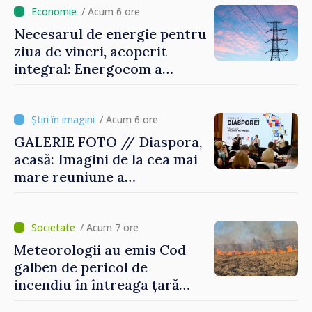
/ Acum 6 ore
Necesarul de energie pentru
ziua de vineri, acoperit
integral: Energocom a
rezervat volumele
/ Acum 6 ore
GALERIE FOTO // Diaspora,
acasă: Imagini de la cea mai
mare reuniune a
moldovenilor de peste
hotare
/ Acum 7 ore
Meteorologii au emis Cod
galben de pericol de
incendiu în întreaga țară
până pe 14 august