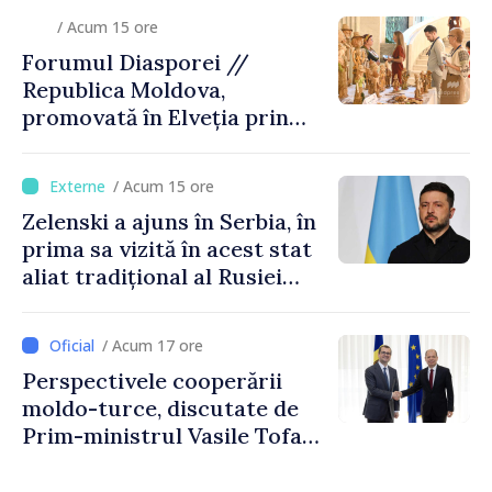
/ Acum 15 ore
Forumul Diasporei //
Republica Moldova,
promovată în Elveția prin
turism, investiții și
exporturi
/ Acum 15 ore
Zelenski a ajuns în Serbia, în
prima sa vizită în acest stat
aliat tradițional al Rusiei
după 2022
/ Acum 17 ore
Perspectivele cooperării
moldo-turce, discutate de
Prim-ministrul Vasile Tofan
și Ambasadorul Turciei,
Uygar Mustafa Sertel