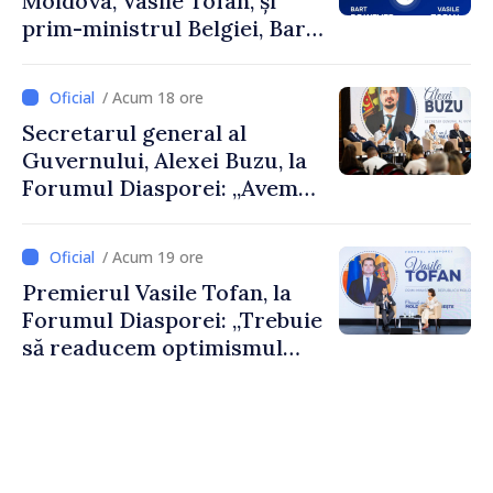
Moldova, Vasile Tofan, și
prim-ministrul Belgiei, Bart
De Wever, au discutat
despre parcursul european
/ Acum 18 ore
al Republicii Moldova.
Secretarul general al
Guvernului, Alexei Buzu, la
Forumul Diasporei: „Avem
nevoie de fiecare dintre
dumneavoastră pentru a
/ Acum 19 ore
construi comunități mai
Premierul Vasile Tofan, la
puternice”
Forumul Diasporei: „Trebuie
să readucem optimismul
oamenilor și încrederea că
Republica Moldova merge în
direcția corectă”