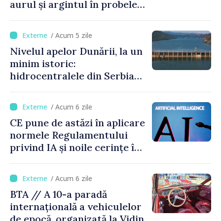
aurul și argintul în probele
de juniori la Cupa Mondială
de gimnastică aerobică de la
/ Acum 5 zile
Oradea
Nivelul apelor Dunării, la un
minim istoric:
hidrocentralele din Serbia
funcționează la 20% din
capacitate
/ Acum 6 zile
CE pune de astăzi în aplicare
normele Regulamentului
privind IA și noile cerințe în
materie de transparență
/ Acum 6 zile
BTA // A 10-a paradă
internațională a vehiculelor
de epocă, organizată la Vidin