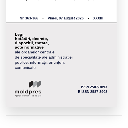
Nr. 363-366
Vineri, 07 august 2026
XXXIII
Legi,
hotărâri, decrete,
dispoziții, tratate,
acte normative
ale organelor centrale
de specialitate ale administrației
publice, informații, anunțuri,
comunicate
ISSN 2587-389X
E-ISSN 2587-3903