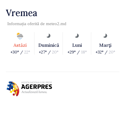
Vremea
Informația oferită de
meteo2.md
Astăzi
Duminică
Luni
Marţi
+30° /
22°
+27° /
20°
+29° /
18°
+32° /
20°