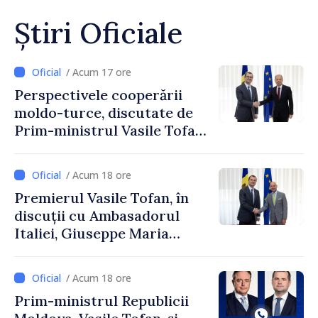
Știri Oficiale
/ Acum 17 ore
Perspectivele cooperării
moldo-turce, discutate de
Prim-ministrul Vasile Tofan
și Ambasadorul Turciei,
Uygar Mustafa Sertel
/ Acum 18 ore
Premierul Vasile Tofan, în
discuții cu Ambasadorul
Italiei, Giuseppe Maria
Perricone
/ Acum 18 ore
Prim-ministrul Republicii