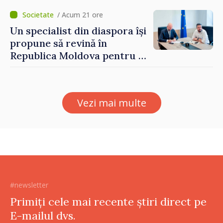
/ Acum 21 ore
Un specialist din diaspora își
propune să revină în
Republica Moldova pentru a
contribui la dezvoltarea
registrului naval național
Vezi mai multe
#newsletter
Primiți cele mai recente știri direct pe
E-mailul dvs.