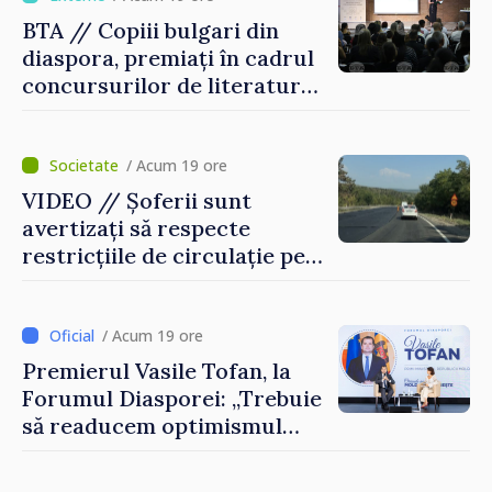
BTA // Copiii bulgari din
diaspora, premiați în cadrul
concursurilor de literatură,
artă și muzică organizate de
Agenția Executivă pentru
Bulgarii din Străinătate
/ Acum 19 ore
VIDEO // Șoferii sunt
avertizați să respecte
restricțiile de circulație pe
drumul R3, unde se
desfășoară lucrări de
reparație
/ Acum 19 ore
Premierul Vasile Tofan, la
Forumul Diasporei: „Trebuie
să readucem optimismul
oamenilor și încrederea că
Republica Moldova merge în