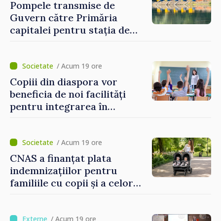
Pompele transmise de
Guvern către Primăria
capitalei pentru stația de
captarea a apei de la Vadul
lui Vodă au fost instalate și
puse în funcțiune
/ Acum 19 ore
Copiii din diaspora vor
beneficia de noi facilități
pentru integrarea în
sistemul educațional din
Republica Moldova
/ Acum 19 ore
CNAS a finanțat plata
indemnizațiilor pentru
familiile cu copii și a celor
pentru incapacitate
temporară de muncă
/ Acum 19 ore