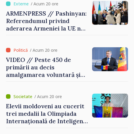
direcția corectă”
/ Acum 20 ore
ARMENPRESS // Pashinyan:
Referendumul privind
aderarea Armeniei la UE nu
este posibil în această etapă
/ Acum 20 ore
VIDEO // Peste 450 de
primării au decis
amalgamarea voluntară și
vor beneficia de fonduri
pentru investiții. Igor
Grosu: „Este important să
/ Acum 20 ore
depășim blocajele și să dăm o
Elevii moldoveni au cucerit
șansă localităților să se
trei medalii la Olimpiada
dezvolte”
Internațională de Inteligență
Artificială