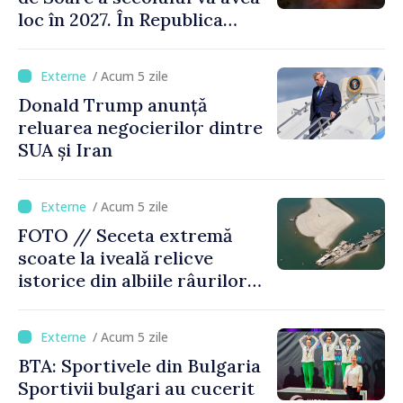
loc în 2027. În Republica
Moldova, Soarele va fi
acoperit în proporție de
/ Acum 5 zile
până la 44%
Donald Trump anunță
reluarea negocierilor dintre
SUA și Iran
/ Acum 5 zile
FOTO // Seceta extremă
scoate la iveală relicve
istorice din albiile râurilor
europene
/ Acum 5 zile
BTA: Sportivele din Bulgaria
Sportivii bulgari au cucerit