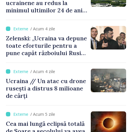
ucrainene au redus la
minimul ultimilor 24 de ani
procesarea petrolului în
Rusia
/ Acum 4 zile
Zelenski: „Ucraina va depune
toate eforturile pentru a
pune capăt războiului Rusiei
înainte de iarnă”
/ Acum 4 zile
Ucraina // Un atac cu drone
rusești a distrus 8 milioane
de cărți
/ Acum 5 zile
Cea mai lungă eclipsă totală
de Soare a secolului va avea