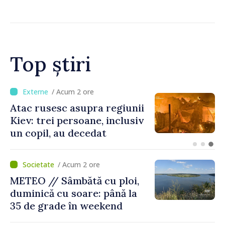
supervulcan din apropiere
de Napoli
Top știri
/ Acum 58 minute
Joseph Burkhalter,
confirmat de Senatul SUA în
calitate de viitor ambasador
în Republica Moldova
/ Acum 2 ore
METEO // Sâmbătă cu ploi,
duminică cu soare: până la
35 de grade în weekend