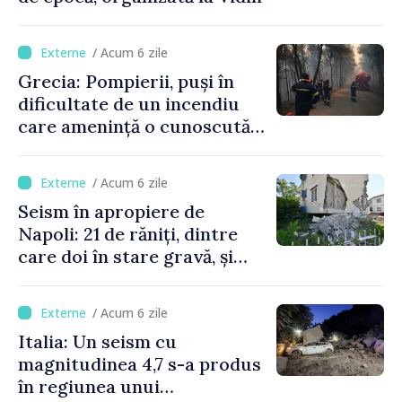
/ Acum 6 zile
Grecia: Pompierii, puși în
dificultate de un incendiu
care amenință o cunoscută
stațiune estivală
/ Acum 6 zile
Seism în apropiere de
Napoli: 21 de răniți, dintre
care doi în stare gravă, și
pagube materiale
/ Acum 6 zile
Italia: Un seism cu
magnitudinea 4,7 s-a produs
în regiunea unui