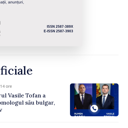
ații, anunțuri,
ISSN 2587-389X
E-ISSN 2587-3903
ficiale
14 ore
ul Vasile Tofan a
omologul său bulgar,
v