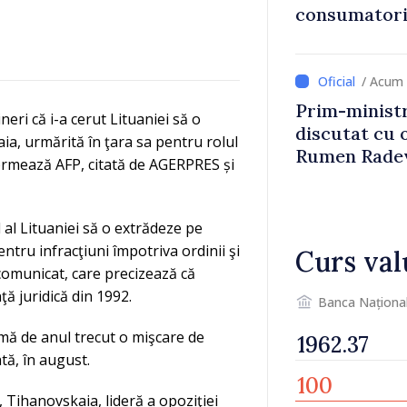
consumatorii
economiseas
/ Acum 
Prim-ministr
ri că i-a cerut Lituaniei să o
discutat cu 
ia, urmărită în ţara sa pentru rolul
Rumen Rade
formează AFP, citată de AGERPRES și
 al Lituaniei să o extrădeze pe
tru infracţiuni împotriva ordinii şi
Curs val
 comunicat, care precizează că
ă juridică din 1992.
Banca Naționa
ă de anul trecut o mişcare de
tă, în august.
 Tihanovskaia, lideră a opoziţiei