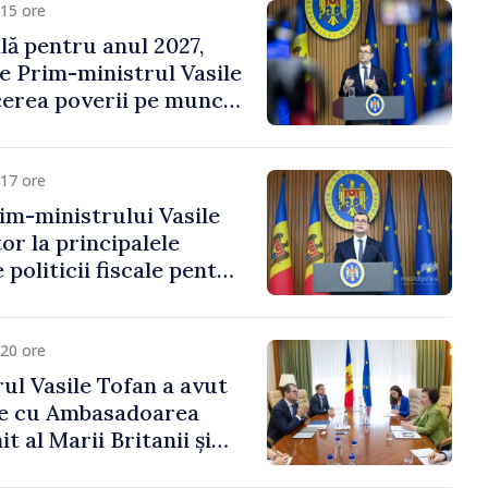
15 ore
ală pentru anul 2027,
e Prim-ministrul Vasile
erea poverii pe muncă,
vestițiilor și o taxare
lă
17 ore
im-ministrului Vasile
or la principalele
 politicii fiscale pentru
20 ore
ul Vasile Tofan a avut
re cu Ambasadoarea
t al Marii Britanii și
Nord, Fern Horine