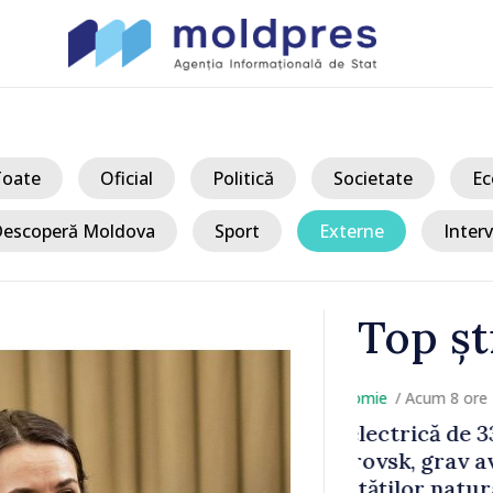
Toate
Oficial
Politică
Societate
Ec
escoperă Moldova
Sport
Externe
Interv
Top șt
/ Acum
 Bălți–
Sancțiuni dis
tă în urma
delegației ta
Moldova. Mai