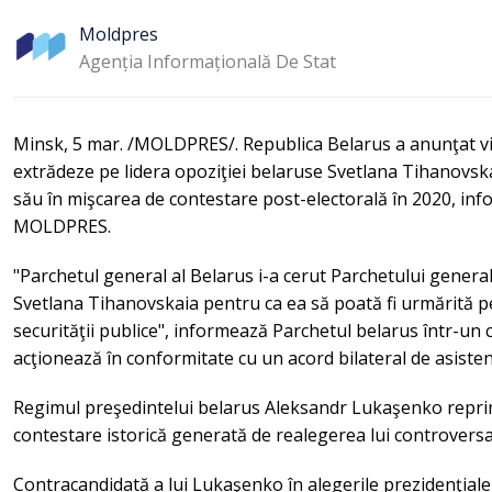
Moldpres
Agenția Informațională De Stat
Minsk, 5 mar. /MOLDPRES/. Republica Belarus a anunţat vine
extrădeze pe lidera opoziţiei belaruse Svetlana Tihanovska
său în mişcarea de contestare post-electorală în 2020, in
MOLDPRES.
"Parchetul general al Belarus i-a cerut Parchetului general
Svetlana Tihanovskaia pentru ca ea să poată fi urmărită pen
securităţii publice", informează Parchetul belarus într-un
acţionează în conformitate cu un acord bilateral de asistenţ
Regimul preşedintelui belarus Aleksandr Lukaşenko reprim
contestare istorică generată de realegerea lui controversa
Contracandidată a lui Lukaşenko în alegerile prezidenţiale,