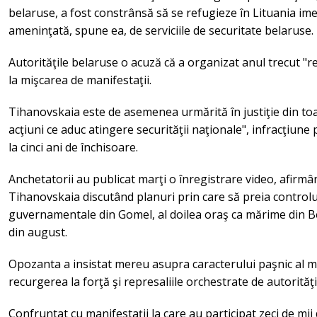
belaruse, a fost constrânsă să se refugieze în Lituania ime
ameninţată, spune ea, de serviciile de securitate belaruse.
Autorităţile belaruse o acuză că a organizat anul trecut "r
la mişcarea de manifestaţii.
Tihanovskaia este de asemenea urmărită în justiţie din to
acţiuni ce aduc atingere securităţii naţionale", infracţiune
la cinci ani de închisoare.
Anchetatorii au publicat marţi o înregistrare video, afirm
Tihanovskaia discutând planuri prin care să preia controlu
guvernamentale din Gomel, al doilea oraş ca mărime din Be
din august.
Opozanta a insistat mereu asupra caracterului paşnic al ma
recurgerea la forţă şi represaliile orchestrate de autorităţi
Confruntat cu manifestaţii la care au participat zeci de mi