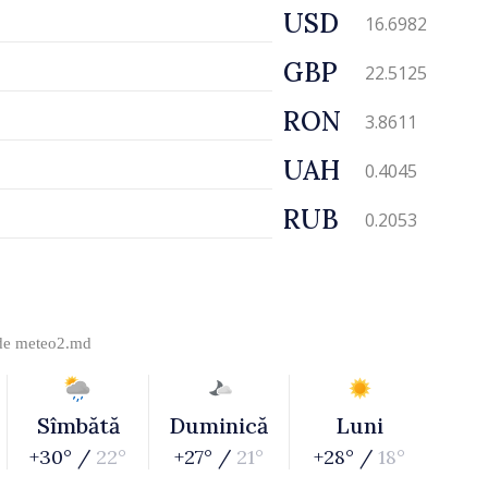
USD
16.6982
GBP
22.5125
RON
3.8611
UAH
0.4045
RUB
0.2053
 de
meteo2.md
Sîmbătă
Duminică
Luni
+30° /
22°
+27° /
21°
+28° /
18°