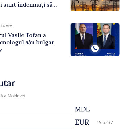
 sunt îndemnați să
că
14 ore
ul Vasile Tofan a
omologul său bulgar,
v
utar
lă a Moldovei
MDL
EUR
19.6237