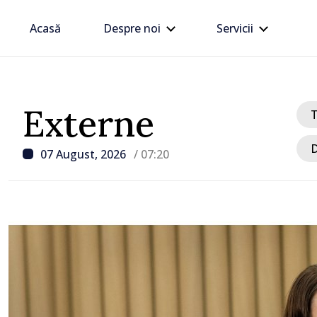
Acasă
Despre noi
Servicii
Externe
D
07 August, 2026
/ 07:20
/ Acum 8 ore
Linia electrică de 330 kV
Dnestrovsk, grav avaria
calamităților naturale