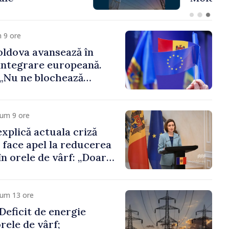
 funcții înalte nu
ica statului”
 9 ore
ldova avansează în
integrare europeană.
„Nu ne blochează
cum 9 ore
xplică actuala criză
i face apel la reducerea
n orele de vârf: „Doar
 menține prețurile la
 mic”
cum 13 ore
eficit de energie
orele de vârf;