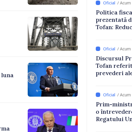
/ Acum 
Politica fisc
prezentată d
Tofan: Reduc
stimularea in
mai echitabi
/ Acum 
Discursul Pr
Tofan referit
prevederi ale
 luna
anul 2027
/ Acum 
Prim-ministr
o întrevede
Regatului Uni
Irlandei de 
urma