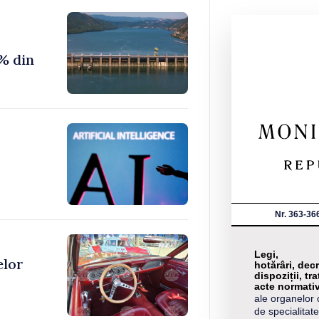
% din
Nr. 363-36
Legi,
elor
hotărâri, decr
dispoziții, tra
acte normati
ale organelor 
de specialitate