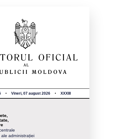
6
Vineri, 07 august 2026
XXXIII
ete,
tate,
ve
centrale
 ale administrației