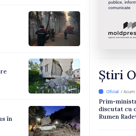
publice, inform
comunicate
Știri O
tre
/ Acum 
Prim-ministr
discutat cu 
Rumen Rade
us în