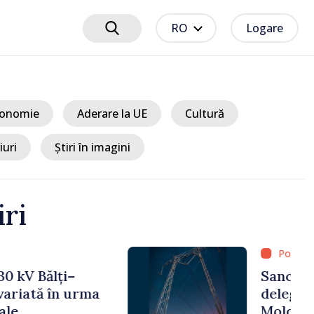
RO
Logare
onomie
Aderare la UE
Cultură
iuri
Știri în imagini
iri
 8 ore
ciplinare după vizita
libanilor în Republica
a Sandu: „Este rușinos