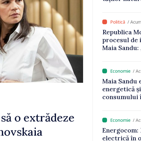
că oameni cu
cunosc polit
/ Acum
Republica Mo
procesul de 
Maia Sandu: 
niciun stat”
/ A
Maia Sandu e
energetică ș
consumului î
astfel putem
un nivel mai
 să o extrădeze
/ A
novskaia
Energocom: D
electrică în 