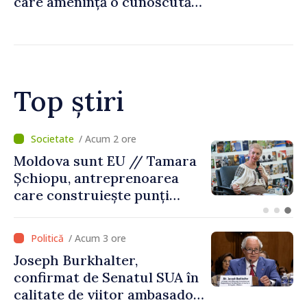
care amenință o cunoscută
stațiune estivală
Top știri
/ Acum 1 oră
O dronă a intrat în Bulgaria
dinspre România și a
explodat la 100 de metri de
graniță
/ Acum 3 ore
Joseph Burkhalter,
confirmat de Senatul SUA în
calitate de viitor ambasador