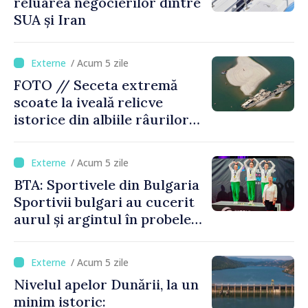
reluarea negocierilor dintre
SUA și Iran
/ Acum 5 zile
FOTO // Seceta extremă
scoate la iveală relicve
istorice din albiile râurilor
europene
/ Acum 5 zile
BTA: Sportivele din Bulgaria
Sportivii bulgari au cucerit
aurul și argintul în probele
de juniori la Cupa Mondială
de gimnastică aerobică de la
/ Acum 5 zile
Oradea
Nivelul apelor Dunării, la un
minim istoric: