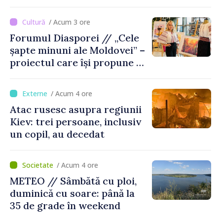
în Republica Moldova
/ Acum 3 ore
Forumul Diasporei // „Cele
șapte minuni ale Moldovei” –
proiectul care își propune să
apropie copiii din diaspora
de țara de origine
/ Acum 4 ore
Atac rusesc asupra regiunii
Kiev: trei persoane, inclusiv
un copil, au decedat
/ Acum 4 ore
METEO // Sâmbătă cu ploi,
duminică cu soare: până la
35 de grade în weekend