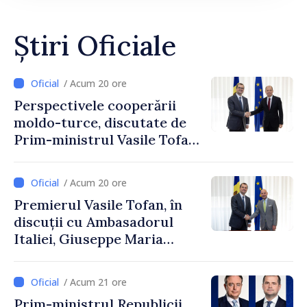
Știri Oficiale
/ Acum 20 ore
Perspectivele cooperării
moldo-turce, discutate de
Prim-ministrul Vasile Tofan
și Ambasadorul Turciei,
Uygar Mustafa Sertel
/ Acum 20 ore
Premierul Vasile Tofan, în
discuții cu Ambasadorul
Italiei, Giuseppe Maria
Perricone
/ Acum 21 ore
Prim-ministrul Republicii