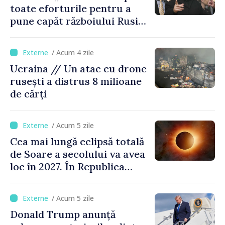
toate eforturile pentru a
pune capăt războiului Rusiei
înainte de iarnă”
/ Acum 4 zile
Ucraina // Un atac cu drone
rusești a distrus 8 milioane
de cărți
/ Acum 5 zile
Cea mai lungă eclipsă totală
de Soare a secolului va avea
loc în 2027. În Republica
Moldova, Soarele va fi
acoperit în proporție de
/ Acum 5 zile
până la 44%
Donald Trump anunță