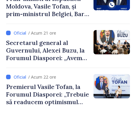
Moldova, Vasile Tofan, și
prim-ministrul Belgiei, Bart
De Wever, au discutat
despre parcursul european
/ Acum 21 ore
al Republicii Moldova.
Secretarul general al
Guvernului, Alexei Buzu, la
Forumul Diasporei: „Avem
nevoie de fiecare dintre
dumneavoastră pentru a
/ Acum 22 ore
construi comunități mai
Premierul Vasile Tofan, la
puternice”
Forumul Diasporei: „Trebuie
să readucem optimismul
oamenilor și încrederea că
Republica Moldova merge în
direcția corectă”