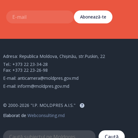
Abonează-te
Adresa: Republica Moldova, Chișinău, str.Puskin, 22
Tel.:
+373 22 23-34-28
Fax: +373 22 23-26-98
E-mail:
anticamera@moldpres.gov.md
E-mail:
inform@moldpres.gov.md
© 2000-2026 "I.P. MOLDPRES A.I.S."
?
Elaborat de
Webconsulting.md
Caută