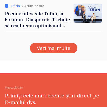
desfășoară lucrări de
reparație
/ Acum 22 ore
Premierul Vasile Tofan, la
Forumul Diasporei: „Trebuie
să readucem optimismul
oamenilor și încrederea că
Republica Moldova merge în
direcția corectă”
Vezi mai multe
#newsletter
Primiți cele mai recente știri direct pe
E-mailul dvs.