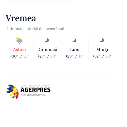
Vremea
Informația oferită de
meteo2.md
Astăzi
Duminică
Luni
Marţi
+30° /
22°
+27° /
20°
+29° /
18°
+32° /
20°