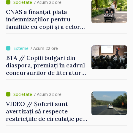
/ Acum 22 ore
CNAS a finanțat plata
indemnizațiilor pentru
familiile cu copii și a celor
pentru incapacitate
temporară de muncă
/ Acum 22 ore
BTA // Copiii bulgari din
diaspora, premiați în cadrul
concursurilor de literatură,
artă și muzică organizate de
Agenția Executivă pentru
Bulgarii din Străinătate
/ Acum 22 ore
VIDEO // Șoferii sunt
avertizați să respecte
restricțiile de circulație pe
drumul R3, unde se