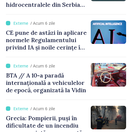
hidrocentralele din Serbia
funcționează la 20% din
capacitate
/ Acum 6 zile
CE pune de astăzi în aplicare
normele Regulamentului
privind IA și noile cerințe în
materie de transparență
/ Acum 6 zile
BTA // A 10-a paradă
internațională a vehiculelor
de epocă, organizată la Vidin
/ Acum 6 zile
Grecia: Pompierii, puși în
dificultate de un incendiu