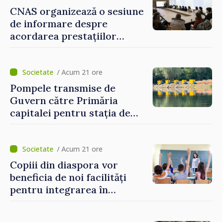
puternice”
CNAS organizează o sesiune
de informare despre
acordarea prestațiilor
sociale și serviciile
electronice. Cetățenii,
invitați să se înscrie la
/ Acum 21 ore
eveniment
Pompele transmise de
Guvern către Primăria
capitalei pentru stația de
captarea a apei de la Vadul
lui Vodă au fost instalate și
puse în funcțiune
/ Acum 21 ore
Copiii din diaspora vor
beneficia de noi facilități
pentru integrarea în
sistemul educațional din
Republica Moldova