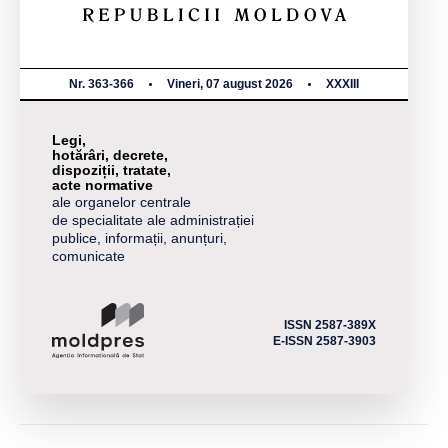
Nr. 363-366
Vineri, 07 august 2026
XXXIII
Legi,
hotărâri, decrete,
dispoziții, tratate,
acte normative
ale organelor centrale
de specialitate ale administrației
publice, informații, anunțuri,
comunicate
ISSN 2587-389X
E-ISSN 2587-3903