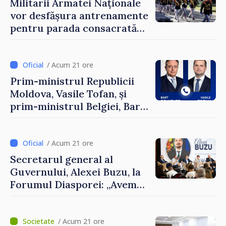
Militarii Armatei Naționale
vor desfășura antrenamente
pentru parada consacrată
Zilei Independenței
/ Acum 21 ore
Prim-ministrul Republicii
Moldova, Vasile Tofan, și
prim-ministrul Belgiei, Bart
De Wever, au discutat
despre parcursul european
al Republicii Moldova.
/ Acum 21 ore
Secretarul general al
Guvernului, Alexei Buzu, la
Forumul Diasporei: „Avem
nevoie de fiecare dintre
dumneavoastră pentru a
construi comunități mai
/ Acum 21 ore