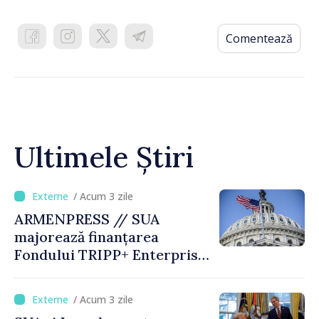
Comentează
Ultimele Știri
/ Acum 3 zile
ARMENPRESS // SUA
majorează finanțarea
Fondului TRIPP+ Enterprise
pentru Armenia la 402
milioane de dolari
/ Acum 3 zile