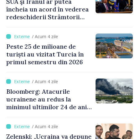
SUA şi Iranul ar putea
încheia un acord în vederea
redeschiderii Strâmtorii
Ormuz până miercuri,
anunţă secretarul american
/ Acum 4 zile
al Trezoreriei
Peste 25 de milioane de
turiști au vizitat Turcia în
primul semestru din 2026
/ Acum 4 zile
Bloomberg: Atacurile
ucrainene au redus la
minimul ultimilor 24 de ani
procesarea petrolului în
Rusia
/ Acum 4 zile
Zelenski: „Ucraina va depune