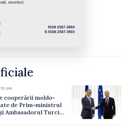
ații, anunțuri,
ISSN 2587-389X
E-ISSN 2587-3903
ficiale
16 ore
e cooperării moldo-
tate de Prim-ministrul
 și Ambasadorul Turciei,
fa Sertel