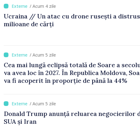
/ Acum 4 zile
Ucraina // Un atac cu drone rusești a distrus
milioane de cărți
/ Acum 5 zile
Cea mai lungă eclipsă totală de Soare a secol
va avea loc în 2027. În Republica Moldova, Soa
va fi acoperit în proporție de până la 44%
/ Acum 5 zile
Donald Trump anunță reluarea negocierilor 
SUA și Iran