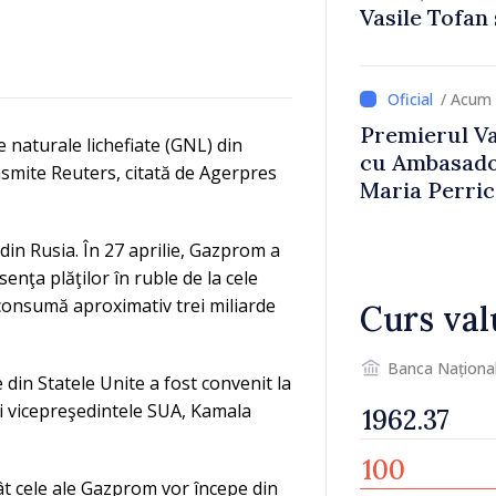
Vasile Tofan
Uygar Musta
/ Acum 
Premierul Vas
 naturale lichefiate (GNL) din
cu Ambasador
nsmite Reuters, citată de Agerpres
Maria Perri
in Rusia. În 27 aprilie, Gazprom a
senţa plăţilor în ruble de la cele
 consumă aproximativ trei miliarde
Curs val
Banca Naționa
 din Statele Unite a fost convenit la
şi vicepreşedintele SUA, Kamala
ât cele ale Gazprom vor începe din