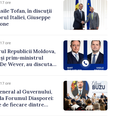
17 ore
ile Tofan, în discuții
ul Italiei, Giuseppe
cone
17 ore
ul Republicii Moldova,
 și prim-ministrul
t De Wever, au discutat
rsul european al
oldova.
17 ore
eneral al Guvernului,
 la Forumul Diasporei:
 de fiecare dintre
ră pentru a construi