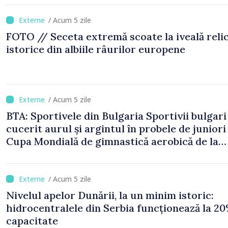
/ Acum 5 zile
FOTO // Seceta extremă scoate la iveală reli
istorice din albiile râurilor europene
/ Acum 5 zile
BTA: Sportivele din Bulgaria Sportivii bulgari
cucerit aurul și argintul în probele de juniori 
Cupa Mondială de gimnastică aerobică de la
Oradea
/ Acum 5 zile
Nivelul apelor Dunării, la un minim istoric:
hidrocentralele din Serbia funcționează la 20
capacitate