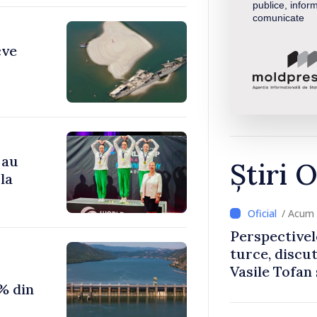
publice, inform
comunicate
cve
 au
Știri O
la
/ Acum 
Perspectivel
turce, discu
Vasile Tofan
% din
Uygar Musta