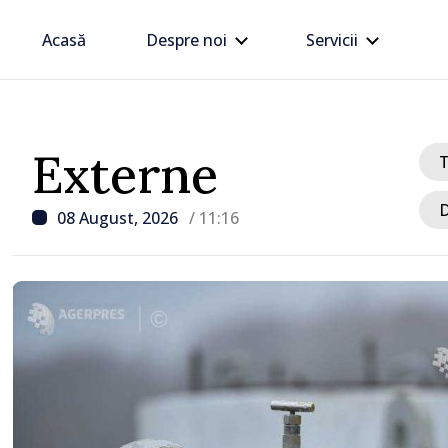
Acasă
Despre noi
Servicii
Externe
D
08 August, 2026
/ 11:16
/ Acum 1 oră
Atac rusesc asupra regiu
trei persoane, inclusiv u
decedat