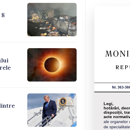
 8
ului
rele
Nr. 363-36
Legi,
dintre
hotărâri, decr
dispoziții, tra
acte normati
ale organelor 
de specialitate