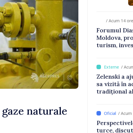
/ Acum 14 or
Forumul Dias
Moldova, pro
turism, inves
/ Acu
Zelenski a aj
sa vizită în a
tradițional a
e gaze naturale
/ Acum 
Perspectivel
turce, discu