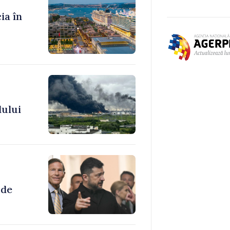
ia în
lului
 de