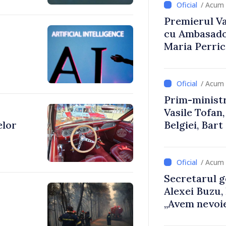
/ Acum 
Premierul Vas
cu Ambasador
Maria Perri
/ Acum 
Prim-ministr
Vasile Tofan,
elor
Belgiei, Bar
despre parcu
Republicii M
/ Acum 
Secretarul g
Alexei Buzu,
„Avem nevoie
dumneavoast