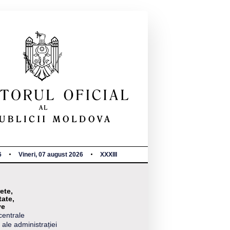
6
Vineri, 07 august 2026
XXXIII
ete,
tate,
ve
centrale
 ale administrației