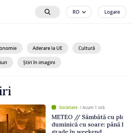
RO
Logare
onomie
Aderare la UE
Cultură
iuri
Știri în imagini
iri
um 1 oră
mbătă cu ploi,
soare: până la 35 de
ekend