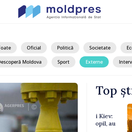
Toate
Oficial
Politică
Societate
Ec
escoperă Moldova
Sport
Externe
Interv
Top șt
/ Ac
nii Kiev:
METEO // Sâ
n copil, au
duminică cu 
grade în we