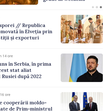
e
porei // Republica
movată în Elveția prin
tiții și exporturi
m 14 ore
uns în Serbia, în prima
cest stat aliat
l Rusiei după 2022
16 ore
e cooperării moldo-
tate de Prim-ministrul