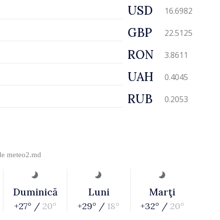
USD
16.6982
GBP
22.5125
RON
3.8611
UAH
0.4045
RUB
0.2053
 de
meteo2.md
Duminică
Luni
Marţi
+27° /
20°
+29° /
18°
+32° /
20°