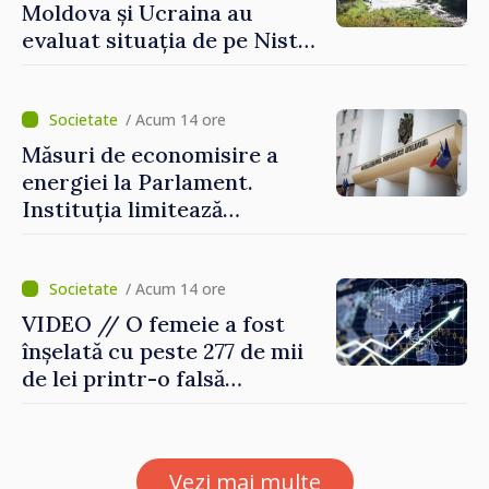
Moldova și Ucraina au
evaluat situația de pe Nistru
și pregătesc măsuri pentru
diminuarea riscurilor
/ Acum 14 ore
Măsuri de economisire a
energiei la Parlament.
Instituția limitează
consumul de electricitate și
apă caldă
/ Acum 14 ore
VIDEO // O femeie a fost
înșelată cu peste 277 de mii
de lei printr-o falsă
platformă de investiții online
Vezi mai multe