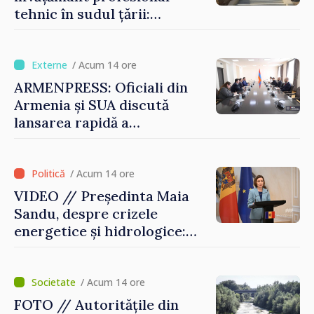
tehnic în sudul țării:
Guvernul a aprobat
înființarea Colegiului moldo-
turc la Comrat
/ Acum 14 ore
ARMENPRESS: Oficiali din
Armenia și SUA discută
lansarea rapidă a
programului TRIPP
/ Acum 14 ore
VIDEO // Președinta Maia
Sandu, despre crizele
energetice și hidrologice:
„Guvernul va face tot
posibilul pentru a atenua
consecințele”
/ Acum 14 ore
FOTO // Autoritățile din