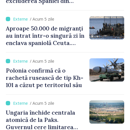
excluderea Spaniei din
spațiul Schengen
/ Acum 5 zile
Aproape 50.000 de migranți
au intrat într-o singură zi în
enclava spaniolă Ceuta.
Italia evocă suspendarea
Schengen cu Spania
/ Acum 5 zile
Polonia confirmă că o
rachetă rusească de tip Kh-
101 a căzut pe teritoriul său
/ Acum 5 zile
Ungaria închide centrala
atomică de la Paks.
Guvernul cere limitarea