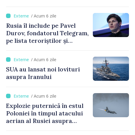
consumului de energie
/ Acum 6 zile
Rusia îl include pe Pavel
Durov, fondatorul Telegram,
pe lista teroriștilor și
extremiștilor
/ Acum 6 zile
SUA au lansat noi lovituri
asupra Iranului
/ Acum 6 zile
Explozie puternică în estul
Poloniei în timpul atacului
aerian al Rusiei asupra
Ucrainei