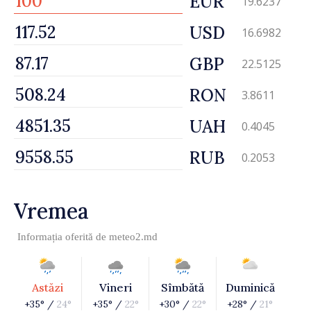
EUR
19.6237
USD
16.6982
GBP
22.5125
RON
3.8611
UAH
0.4045
RUB
0.2053
Vremea
Informația oferită de
meteo2.md
Astăzi
Vineri
Sîmbătă
Duminică
+35° /
24°
+35° /
22°
+30° /
22°
+28° /
21°