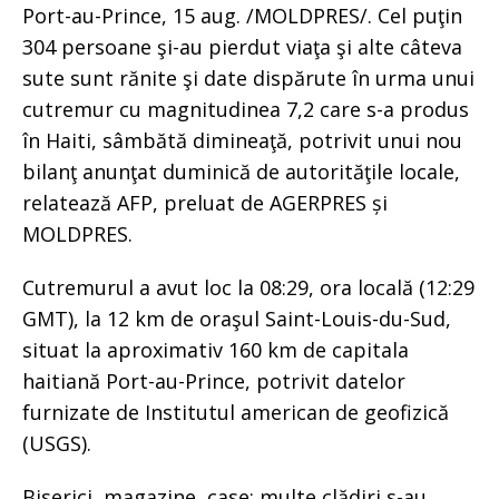
Port-au-Prince, 15 aug. /MOLDPRES/. Cel puţin
304 persoane şi-au pierdut viaţa şi alte câteva
sute sunt rănite şi date dispărute în urma unui
cutremur cu magnitudinea 7,2 care s-a produs
în Haiti, sâmbătă dimineaţă, potrivit unui nou
bilanţ anunţat duminică de autorităţile locale,
relatează AFP, preluat de AGERPRES și
MOLDPRES.
Cutremurul a avut loc la 08:29, ora locală (12:29
GMT), la 12 km de oraşul Saint-Louis-du-Sud,
situat la aproximativ 160 km de capitala
haitiană Port-au-Prince, potrivit datelor
furnizate de Institutul american de geofizică
(USGS).
Biserici, magazine, case: multe clădiri s-au