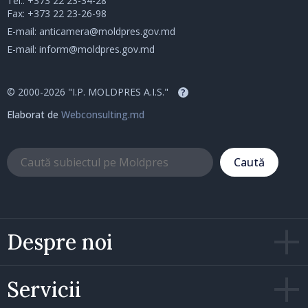
Tel.:
+373 22 23-34-28
Fax: +373 22 23-26-98
E-mail:
anticamera@moldpres.gov.md
E-mail:
inform@moldpres.gov.md
© 2000-2026 "I.P. MOLDPRES A.I.S."
?
Elaborat de
Webconsulting.md
Caută
Despre noi
Servicii