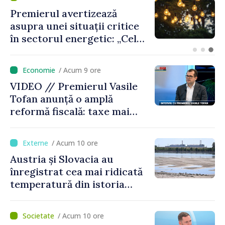
Criza carburanților: Vasile
Tofan anunță că România va
sprijini Republica Moldova
/ Acum 9 ore
VIDEO // Premierul Vasile
Tofan anunță o amplă
reformă fiscală: taxe mai
mici pe muncă, impozite mai
mari pentru bănci, tutun și
/ Acum 10 ore
jocurile de noroc
Austria și Slovacia au
înregistrat cea mai ridicată
temperatură din istoria
măsurătorilor
/ Acum 10 ore