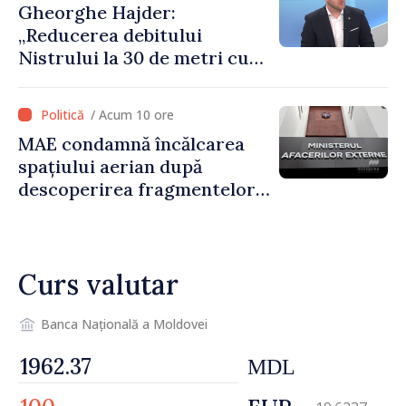
Gheorghe Hajder:
„Reducerea debitului
Nistrului la 30 de metri cubi
pe secundă ar însemna o
„catastrofă naturală”
/ Acum 10 ore
MAE condamnă încălcarea
spațiului aerian după
descoperirea fragmentelor
dronei de la Văleni
Curs valutar
Banca Națională a Moldovei
MDL