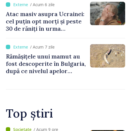
/ Acum 6 zile
Atac masiv asupra Ucrainei:
cel puțin opt morți și peste
30 de răniți în urma
bombardamentelor rusești
/ Acum 7 zile
Rămășițele unui mamut au
fost descoperite în Bulgaria,
după ce nivelul apelor
Dunării a atins un minim
istoric
Top știri
/ Acum 8 ore