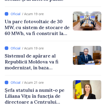
/ Acum 19 ore
Un parc fotovoltaic de 30
MW, cu sistem de stocare de
60 MWh, va fi construit la
Vadul lui Vodă
/ Acum 19 ore
Sistemul de apărare al
Republicii Moldova va fi
modernizat, în baza
Programului de
implementare a Strategiei
/ Acum 21 ore
Naționale de Apărare
Șefa statului a numit-o pe
Liliana Vițu în funcția de
directoare a Centrului