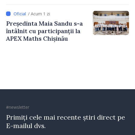
pentru Comunicare
Strategică și Contracarare a
/ Acum 1 zi
Dezinformării
Președinta Maia Sandu s-a
întâlnit cu participanții la
APEX Maths Chișinău
#newsletter
Primiți cele mai recente știri direct pe
E-mailul dvs.