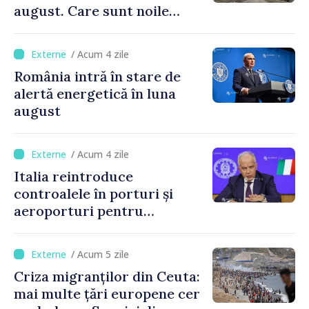
august. Care sunt noile
tarife pentru taxa de drum
/ Acum 4 zile
România intră în stare de
alertă energetică în luna
august
/ Acum 4 zile
Italia reintroduce
controalele în porturi și
aeroporturi pentru
legăturile cu Spania, în urma
crizei migranților din Ceuta
/ Acum 5 zile
Criza migranților din Ceuta:
mai multe țări europene cer