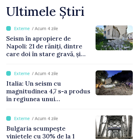
Ultimele Știri
/ Acum 4 zile
Seism în apropiere de
Napoli: 21 de răniți, dintre
care doi în stare gravă, și
pagube materiale
/ Acum 4 zile
Italia: Un seism cu
magnitudinea 4,7 s-a produs
în regiunea unui
supervulcan din apropiere
de Napoli
/ Acum 4 zile
Bulgaria scumpește
vinietele cu 30% de la 1