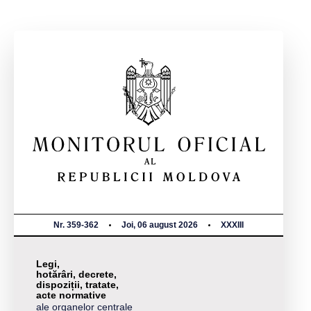
Nr. 359-362
Joi, 06 august 2026
XXXIII
Legi,
hotărâri, decrete,
dispoziții, tratate,
acte normative
ale organelor centrale