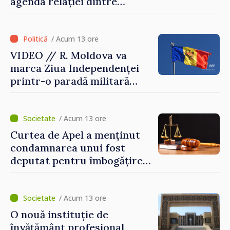
agenda relației dintre
Moldova și SUA
/ Acum 13 ore
VIDEO // R. Moldova va
marca Ziua Independenței
printr-o paradă militară
solemnă. Maia Sandu:
„Evenimentul reflectă
eforturile pentru
/ Acum 13 ore
consolidarea capacităților
Curtea de Apel a menținut
de apărare”
condamnarea unui fost
deputat pentru îmbogățire
ilicită. Acesta va achita
statului peste 2,4 milioane
de lei
/ Acum 13 ore
O nouă instituție de
învățământ profesional