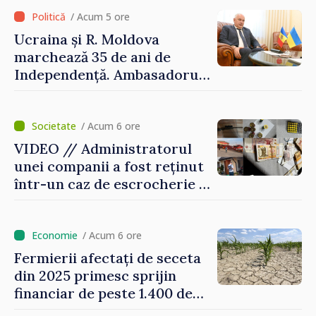
prima jumătate a anului
/ Acum 5 ore
Ucraina și R. Moldova
marchează 35 de ani de
Independență. Ambasadorul
Paun Rohovei: „Am
demonstrat tuturor că
suntem rezistenți și știm să
/ Acum 6 ore
ne punctăm prioritățile
VIDEO // Administratorul
pentru viitor”
unei companii a fost reținut
într-un caz de escrocherie și
insolvabilitate intenționată
de 5 milioane de lei în
domeniul agricol
/ Acum 6 ore
Fermierii afectați de seceta
din 2025 primesc sprijin
financiar de peste 1.400 de
lei pentru fiecare hectar