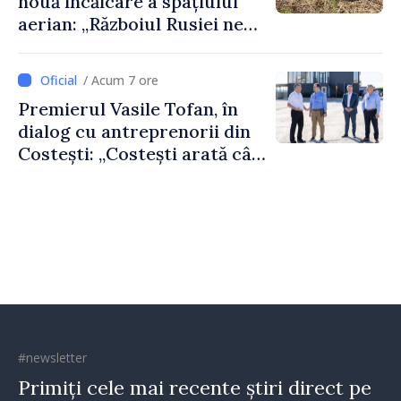
nouă încălcare a spațiului
aerian: „Războiul Rusiei ne
afectează direct”
/ Acum 7 ore
Premierul Vasile Tofan, în
dialog cu antreprenorii din
Costești: „Costești arată cât
de mult poate face o
comunitate atunci când
există inițiativă, muncă și
spirit antreprenorial”
#newsletter
Primiți cele mai recente știri direct pe