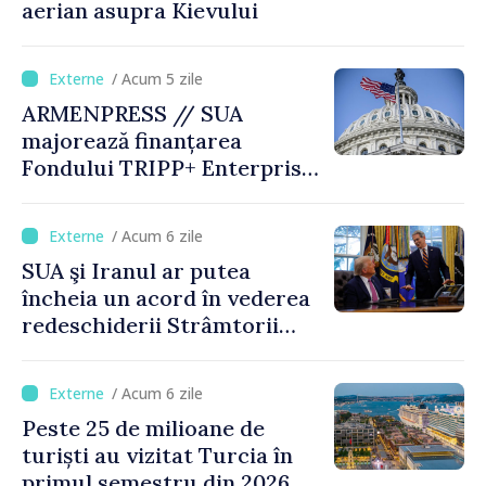
aerian asupra Kievului
/ Acum 5 zile
ARMENPRESS // SUA
majorează finanțarea
Fondului TRIPP+ Enterprise
pentru Armenia la 402
milioane de dolari
/ Acum 6 zile
SUA şi Iranul ar putea
încheia un acord în vederea
redeschiderii Strâmtorii
Ormuz până miercuri,
anunţă secretarul american
/ Acum 6 zile
al Trezoreriei
Peste 25 de milioane de
turiști au vizitat Turcia în
primul semestru din 2026