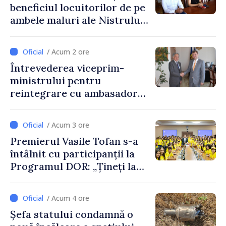
beneficiul locuitorilor de pe
ambele maluri ale Nistrului
discutate la întrevederea
viceprim-ministrului cu
/ Acum 2 ore
reprezentanta rezidentă a
Întrevederea viceprim-
PNUD în Republica Moldova,
ministrului pentru
Daniela Gasparikova
reintegrare cu ambasadorul
Japoniei în Republica
Moldova
/ Acum 3 ore
Premierul Vasile Tofan s-a
întâlnit cu participanții la
Programul DOR: „Țineți la
rădăcinile voastre și nu vă
feriți de încercări și greșeli –
/ Acum 4 ore
doar astfel puteți reuși”
Șefa statului condamnă o