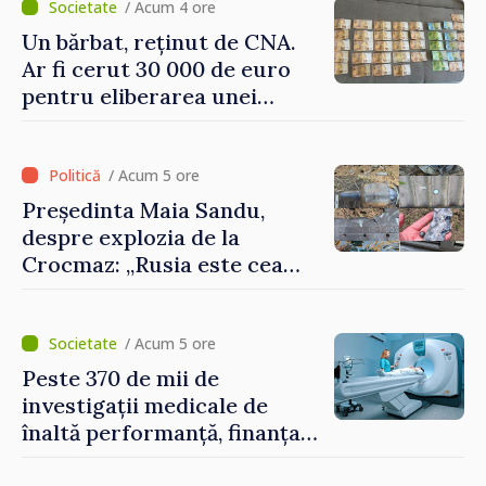
europeană”
/ Acum 4 ore
Un bărbat, reținut de CNA.
Ar fi cerut 30 000 de euro
pentru eliberarea unei
persoane condamnate
/ Acum 5 ore
Președinta Maia Sandu,
despre explozia de la
Crocmaz: „Rusia este cea
care duce războiul de
agresiune în Ucraina și
poartă întreaga vină pentru
/ Acum 5 ore
pericolul adus la casele
Peste 370 de mii de
oamenilor noștri”
investigații medicale de
înaltă performanță, finanțate
de asigurarea obligatorie în