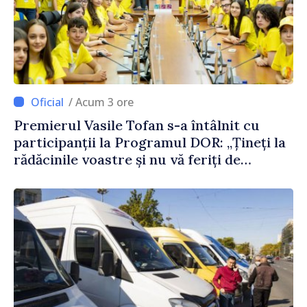
/ Acum 3 ore
Premierul Vasile Tofan s-a întâlnit cu
participanții la Programul DOR: „Țineți la
rădăcinile voastre și nu vă feriți de
încercări și greșeli – doar astfel puteți
reuși”