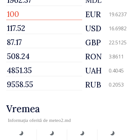
MDL
EUR
19.6237
USD
16.6982
GBP
22.5125
RON
3.8611
UAH
0.4045
RUB
0.2053
Vremea
Informația oferită de
meteo2.md