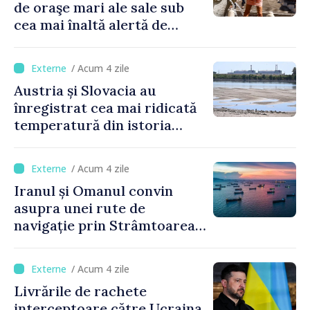
de oraşe mari ale sale sub
cea mai înaltă alertă de
caniculă
/ Acum 4 zile
Austria și Slovacia au
înregistrat cea mai ridicată
temperatură din istoria
măsurătorilor
/ Acum 4 zile
Iranul și Omanul convin
asupra unei rute de
navigație prin Strâmtoarea
Ormuz
/ Acum 4 zile
Livrările de rachete
interceptoare către Ucraina