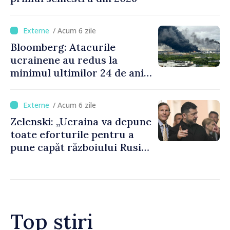
/ Acum 6 zile
Bloomberg: Atacurile
ucrainene au redus la
minimul ultimilor 24 de ani
procesarea petrolului în
Rusia
/ Acum 6 zile
Zelenski: „Ucraina va depune
toate eforturile pentru a
pune capăt războiului Rusiei
înainte de iarnă”
Top știri