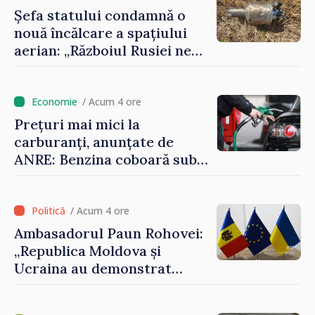
Șefa statului condamnă o
nouă încălcare a spațiului
aerian: „Războiul Rusiei ne
afectează direct”
/ Acum 4 ore
Prețuri mai mici la
carburanți, anunțate de
ANRE: Benzina coboară sub
pragul de 30 de lei
/ Acum 4 ore
Ambasadorul Paun Rohovei:
„Republica Moldova și
Ucraina au demonstrat
performanțe fără precedent
în procesul de integrare