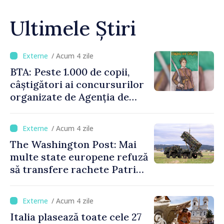
Ultimele Știri
/ Acum 4 zile
BTA: Peste 1.000 de copii,
câștigători ai concursurilor
organizate de Agenția de
Stat pentru Bulgarii din
Străinătate, vor fi premiați
/ Acum 4 zile
The Washington Post: Mai
multe state europene refuză
să transfere rachete Patriot
Ucrainei
/ Acum 4 zile
Italia plasează toate cele 27