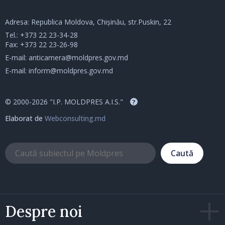
Adresa: Republica Moldova, Chișinău, str.Puskin, 22
Tel.:
+373 22 23-34-28
Fax: +373 22 23-26-98
E-mail:
anticamera@moldpres.gov.md
E-mail:
inform@moldpres.gov.md
© 2000-2026 "I.P. MOLDPRES A.I.S."
?
Elaborat de
Webconsulting.md
Caută
Despre noi