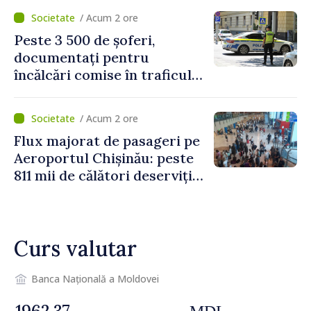
/ Acum 2 ore
Peste 3 500 de șoferi,
documentați pentru
încălcări comise în traficul
rutier. Cei mai mulți au
depășit limita de viteză
/ Acum 2 ore
Flux majorat de pasageri pe
Aeroportul Chișinău: peste
811 mii de călători deserviți
în luna iulie
Curs valutar
Banca Națională a Moldovei