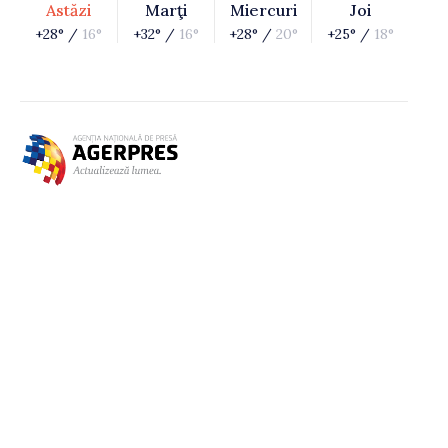
Astăzi
Marţi
Miercuri
Joi
+28° /
16°
+32° /
16°
+28° /
20°
+25° /
18°