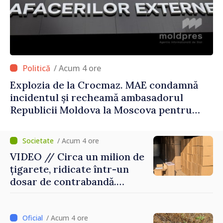
/ Acum 4 ore
Explozia de la Crocmaz. MAE condamnă
incidentul și recheamă ambasadorul
Republicii Moldova la Moscova pentru
consultări
/ Acum 4 ore
VIDEO // Circa un milion de
țigarete, ridicate într-un
dosar de contrabandă.
Produsele urmau a fi scoase
ilegal din țară
/ Acum 4 ore