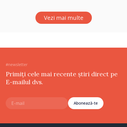
Vezi mai multe
#newsletter
Primiți cele mai recente știri direct pe
E-mailul dvs.
Abonează-te