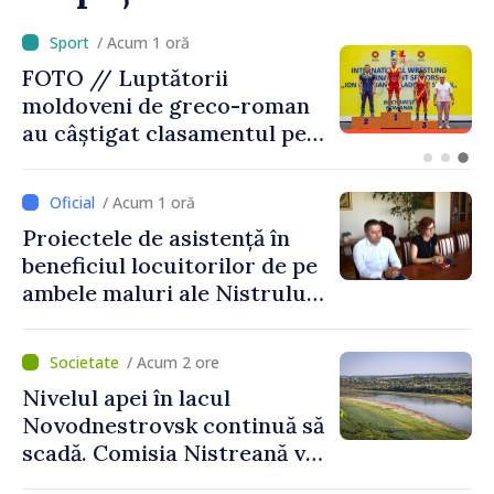
/ Acum 28 minute
Alertă de călătorie în
Catania, după intensificarea
activității vulcanului Etna.
Cetățenii, îndemnați să
urmărească recomandările
/ Acum 1 oră
autorităților italiene
Proiectele de asistență în
beneficiul locuitorilor de pe
ambele maluri ale Nistrului
discutate la întrevederea
viceprim-ministrului cu
/ Acum 2 ore
reprezentanta rezidentă a
Nivelul apei în lacul
PNUD în Republica Moldova,
Novodnestrovsk continuă să
Daniela Gasparikova
scadă. Comisia Nistreană va
analiza situația hidrologică