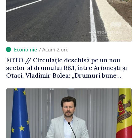
/ Acum 2 ore
FOTO // Circulație deschisă pe un nou
sector al drumului R8.1, între Arionești și
Otaci. Vladimir Bolea: „Drumuri bune
înseamnă deplasări sigure ale agenților
economici și cetățenilor”