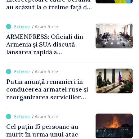
au scăzut la o treime față de
anul trecut
/ Acum 5 zile
ARMENPRESS: Oficiali din
Armenia și SUA discută
lansarea rapidă a
programului TRIPP
/ Acum 5 zile
Putin anunță remanieri în
conducerea armatei ruse și
reorganizarea serviciilor
logistice
/ Acum 5 zile
Cel puțin 15 persoane au
murit în urma unui atac