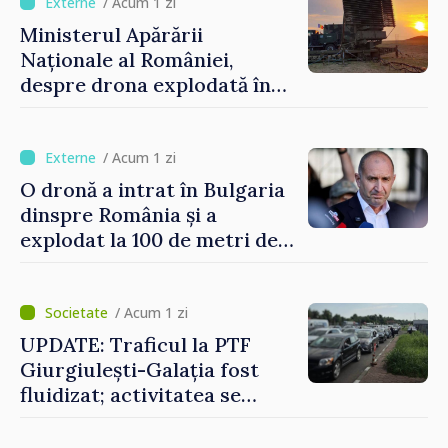
finală
/ Acum 1 zi
Ministerul Apărării
Naționale al României,
despre drona explodată în
Bulgaria: „Radarele noastre
nu au detectat niciun
vehicul aerian”
/ Acum 1 zi
O dronă a intrat în Bulgaria
dinspre România și a
explodat la 100 de metri de
graniță
/ Acum 1 zi
UPDATE: Traficul la PTF
Giurgiulești-Galația fost
fluidizat; activitatea se
desfășoară în condiții
normale