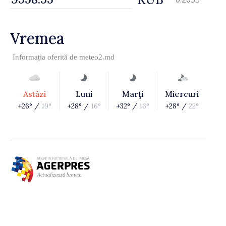
Vremea
Informația oferită de
meteo2.md
Astăzi
Luni
Marţi
Miercuri
+26° /
19°
+28° /
16°
+32° /
16°
+28° /
22°