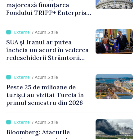
majorează finanțarea
Fondului TRIPP+ Enterprise
pentru Armenia la 402
milioane de dolari
/ Acum 5 zile
SUA şi Iranul ar putea
încheia un acord în vederea
redeschiderii Strâmtorii
Ormuz până miercuri,
anunţă secretarul american
/ Acum 5 zile
al Trezoreriei
Peste 25 de milioane de
turiști au vizitat Turcia în
primul semestru din 2026
/ Acum 5 zile
Bloomberg: Atacurile