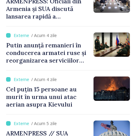
ARMENPRESS: Oficiali din
Armenia și SUA discută
lansarea rapidă a
programului TRIPP
/ Acum 4 zile
Putin anunță remanieri în
conducerea armatei ruse și
reorganizarea serviciilor
logistice
/ Acum 4 zile
Cel puțin 15 persoane au
murit în urma unui atac
aerian asupra Kievului
/ Acum 5 zile
ARMENPRESS // SUA