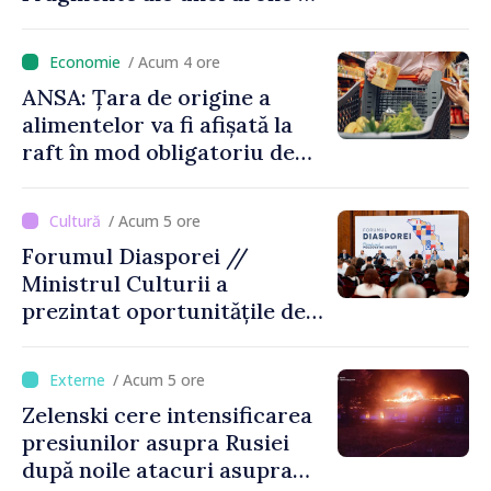
luptă depistate la fața
locului
/ Acum 4 ore
ANSA: Țara de origine a
alimentelor va fi afișată la
raft în mod obligatoriu de
luni, 10 august. Comercianții
riscă amenzi de zeci de mii
/ Acum 5 ore
de lei de lei
Forumul Diasporei //
Ministrul Culturii a
prezintat oportunitățile de
finanțare pentru proiecte
culturale și mobilitatea
/ Acum 5 ore
artiștilor
Zelenski cere intensificarea
presiunilor asupra Rusiei
după noile atacuri asupra