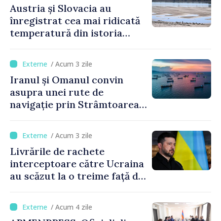
Austria și Slovacia au
înregistrat cea mai ridicată
temperatură din istoria
măsurătorilor
/ Acum 3 zile
Iranul și Omanul convin
asupra unei rute de
navigație prin Strâmtoarea
Ormuz
/ Acum 3 zile
Livrările de rachete
interceptoare către Ucraina
au scăzut la o treime față de
anul trecut
/ Acum 4 zile