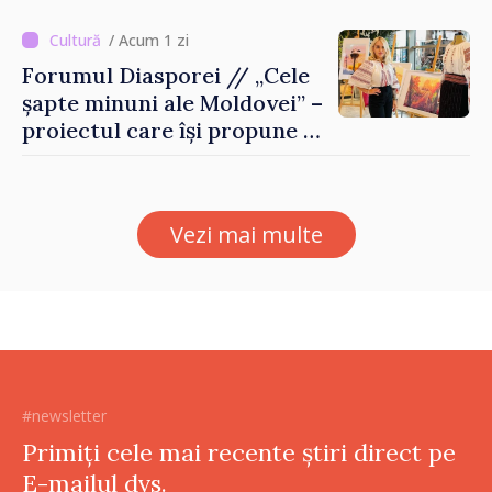
/ Acum 1 zi
Forumul Diasporei // „Cele
șapte minuni ale Moldovei” –
proiectul care își propune să
apropie copiii din diaspora
de țara de origine
Vezi mai multe
#newsletter
Primiți cele mai recente știri direct pe
E-mailul dvs.