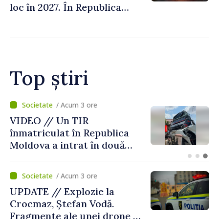
loc în 2027. În Republica
Moldova, Soarele va fi
acoperit în proporție de
până la 44%
Top știri
/ Acum 2 ore
Zilele Diasporei // O poveste
despre Moldova spusă prin
culori: „Dincolo de prag”,
expoziția Olgăi Chilat,
stabilită la Bruxelles
/ Acum 3 ore
UPDATE // Explozie la
Crocmaz, Ștefan Vodă.
Fragmente ale unei drone de