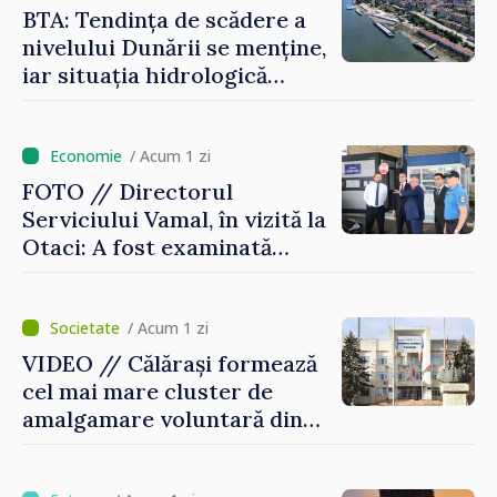
BTA: Tendința de scădere a
nivelului Dunării se menține,
iar situația hidrologică
rămâne dificilă
/ Acum 1 zi
FOTO // Directorul
Serviciului Vamal, în vizită la
Otaci: A fost examinată
posibilitatea dotării Zonei de
control vamal cu un scanner
performant
/ Acum 1 zi
VIDEO // Călărași formează
cel mai mare cluster de
amalgamare voluntară din
Republica Moldova. Consiliul
orășenesc a aprobat decizia