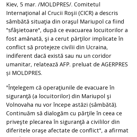
Kiev, 5 mar. /MOLDPRES/. Comitetul
Internaţional al Crucii Roşii (CICR) a descris
sâmbătă situaţia din oraşul Mariupol ca fiind
"sfâşietoare", după ce evacuarea locuitorilor a
fost amânată, şi a cerut părţilor implicate în
conflict să protejeze civilii din Ucraina,
indiferent dacă există sau nu un coridor
umanitar, relatează AFP. preluat de AGERPRES
și MOLDPRES.
"Înţelegem că operaţiunile de evacuare în
siguranţă (a locuitorilor) din Mariupol şi
Volnovaha nu vor începe astăzi (sâmbătă).
Continuăm să dialogăm cu părţile în ceea ce
priveşte plecarea în siguranţă a civililor din
diferitele oraşe afectate de conflict", a afirmat