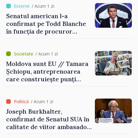
/ Acum 1 zi
Senatul american l-a
confirmat pe Todd Blanche
în funcția de procuror
general al Statelor Unite
/ Acum 1 zi
Moldova sunt EU // Tamara
Șchiopu, antreprenoarea
care construiește punți
între Marea Britanie și
Republica Moldova
/ Acum 1 zi
Joseph Burkhalter,
confirmat de Senatul SUA în
calitate de viitor ambasador
în Republica Moldova