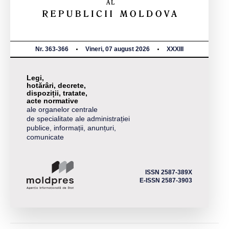
Nr. 363-366
Vineri, 07 august 2026
XXXIII
Legi,
hotărâri, decrete,
dispoziții, tratate,
acte normative
ale organelor centrale
de specialitate ale administrației
publice, informații, anunțuri,
comunicate
ISSN 2587-389X
E-ISSN 2587-3903