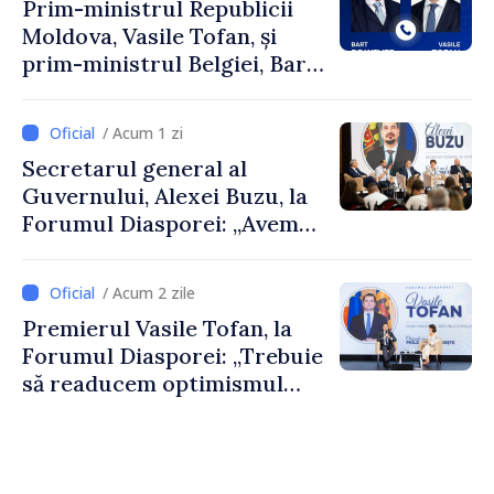
Prim-ministrul Republicii
Moldova, Vasile Tofan, și
prim-ministrul Belgiei, Bart
De Wever, au discutat
despre parcursul european
/ Acum 1 zi
al Republicii Moldova.
Secretarul general al
Guvernului, Alexei Buzu, la
Forumul Diasporei: „Avem
nevoie de fiecare dintre
dumneavoastră pentru a
/ Acum 2 zile
construi comunități mai
Premierul Vasile Tofan, la
puternice”
Forumul Diasporei: „Trebuie
să readucem optimismul
oamenilor și încrederea că
Republica Moldova merge în
direcția corectă”