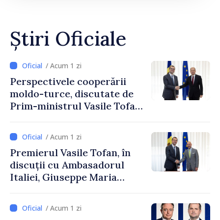
Știri Oficiale
/ Acum 1 zi
Perspectivele cooperării
moldo-turce, discutate de
Prim-ministrul Vasile Tofan
și Ambasadorul Turciei,
Uygar Mustafa Sertel
/ Acum 1 zi
Premierul Vasile Tofan, în
discuții cu Ambasadorul
Italiei, Giuseppe Maria
Perricone
/ Acum 1 zi