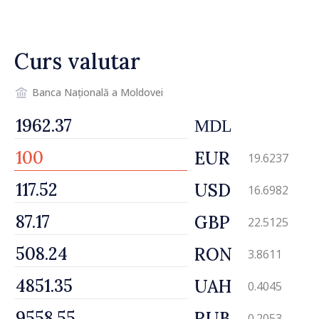
Ucrainei
Curs valutar
Banca Națională a Moldovei
MDL
EUR
19.6237
USD
16.6982
GBP
22.5125
RON
3.8611
UAH
0.4045
RUB
0.2053