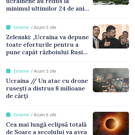
ucrainene au redus la
minimul ultimilor 24 de ani
procesarea petrolului în
Rusia
/ Acum 5 zile
Zelenski: „Ucraina va depune
toate eforturile pentru a
pune capăt războiului Rusiei
înainte de iarnă”
/ Acum 5 zile
Ucraina // Un atac cu drone
rusești a distrus 8 milioane
de cărți
/ Acum 6 zile
Cea mai lungă eclipsă totală
de Soare a secolului va avea