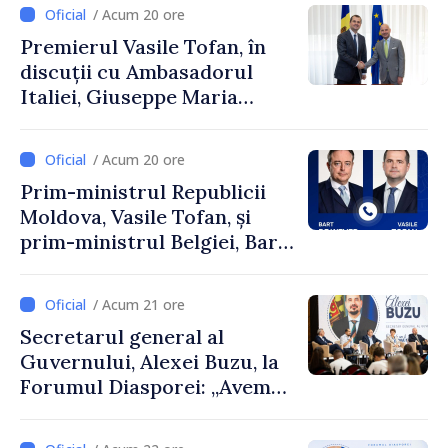
Uygar Mustafa Sertel
/ Acum 20 ore
Premierul Vasile Tofan, în
discuții cu Ambasadorul
Italiei, Giuseppe Maria
Perricone
/ Acum 20 ore
Prim-ministrul Republicii
Moldova, Vasile Tofan, și
prim-ministrul Belgiei, Bart
De Wever, au discutat
despre parcursul european
/ Acum 21 ore
al Republicii Moldova.
Secretarul general al
Guvernului, Alexei Buzu, la
Forumul Diasporei: „Avem
nevoie de fiecare dintre
dumneavoastră pentru a