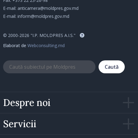
Fax: +373 22 23-26-98
E-mail:
anticamera@moldpres.gov.md
E-mail:
inform@moldpres.gov.md
© 2000-2026 "I.P. MOLDPRES A.I.S."
?
Elaborat de
Webconsulting.md
Caută
Despre noi
Servicii