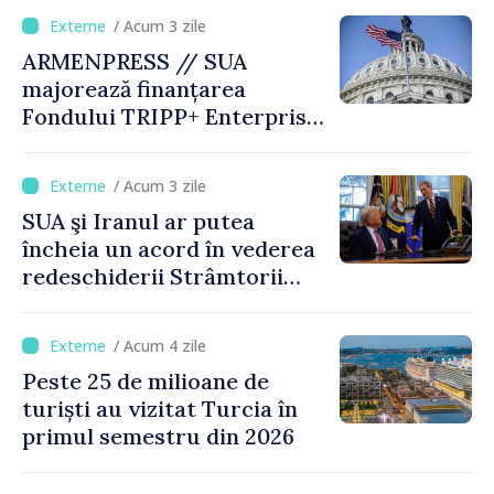
/ Acum 3 zile
ARMENPRESS // SUA
majorează finanțarea
Fondului TRIPP+ Enterprise
pentru Armenia la 402
milioane de dolari
/ Acum 3 zile
SUA şi Iranul ar putea
încheia un acord în vederea
redeschiderii Strâmtorii
Ormuz până miercuri,
anunţă secretarul american
/ Acum 4 zile
al Trezoreriei
Peste 25 de milioane de
turiști au vizitat Turcia în
primul semestru din 2026