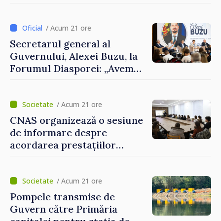
De Wever, au discutat
despre parcursul european
al Republicii Moldova.
/ Acum 21 ore
Secretarul general al
Guvernului, Alexei Buzu, la
Forumul Diasporei: „Avem
nevoie de fiecare dintre
dumneavoastră pentru a
construi comunități mai
/ Acum 21 ore
puternice”
CNAS organizează o sesiune
de informare despre
acordarea prestațiilor
sociale și serviciile
electronice. Cetățenii,
invitați să se înscrie la
/ Acum 21 ore
eveniment
Pompele transmise de
Guvern către Primăria