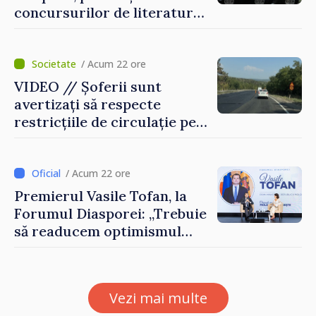
concursurilor de literatură,
artă și muzică organizate de
Agenția Executivă pentru
Bulgarii din Străinătate
/ Acum 22 ore
VIDEO // Șoferii sunt
avertizați să respecte
restricțiile de circulație pe
drumul R3, unde se
desfășoară lucrări de
reparație
/ Acum 22 ore
Premierul Vasile Tofan, la
Forumul Diasporei: „Trebuie
să readucem optimismul
oamenilor și încrederea că
Republica Moldova merge în
direcția corectă”
Vezi mai multe