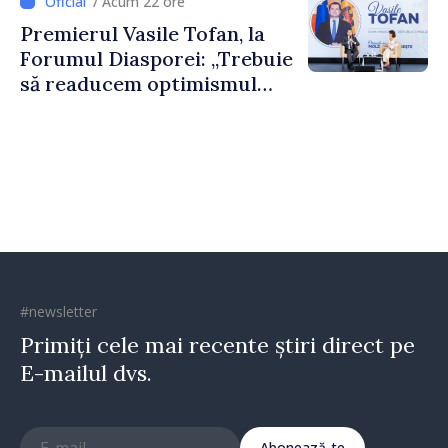
/ Acum 22 ore
construi comunități mai
Premierul Vasile Tofan, la
puternice”
Forumul Diasporei: „Trebuie
să readucem optimismul
oamenilor și încrederea că
Republica Moldova merge în
direcția corectă”
#newsletter
Primiți cele mai recente știri direct pe
E-mailul dvs.
Abonează-te