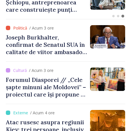
dinspre România și a
explodat la 100 de metri de
graniță
/ Acum 3 ore
Joseph Burkhalter,
confirmat de Senatul SUA în
calitate de viitor ambasador
în Republica Moldova
/ Acum 3 ore
Forumul Diasporei // „Cele
șapte minuni ale Moldovei” –
proiectul care își propune să
apropie copiii din diaspora
de țara de origine
/ Acum 4 ore
Atac rusesc asupra regiunii
Kiev: trei persoane, inclusiv