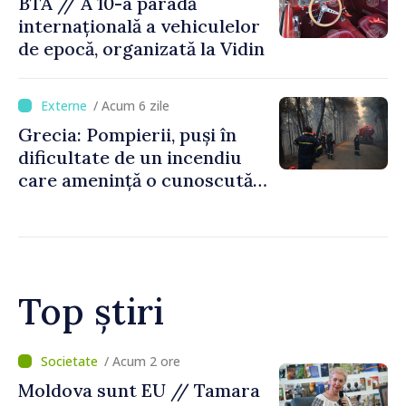
BTA // A 10-a paradă
internațională a vehiculelor
de epocă, organizată la Vidin
/ Acum 6 zile
Grecia: Pompierii, puși în
dificultate de un incendiu
care amenință o cunoscută
stațiune estivală
Top știri
/ Acum 55 minute
O dronă a intrat în Bulgaria