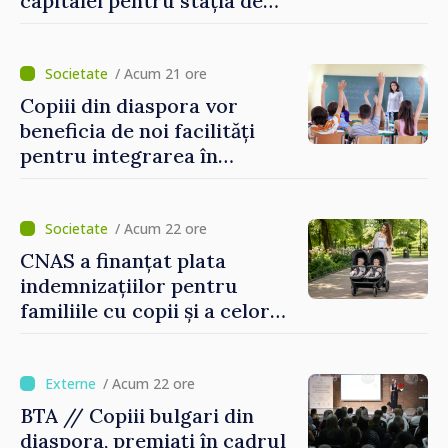
capitalei pentru stația de
captarea a apei de la Vadul
lui Vodă au fost instalate și
puse în funcțiune
/ Acum 21 ore
Copiii din diaspora vor
beneficia de noi facilități
pentru integrarea în
sistemul educațional din
Republica Moldova
/ Acum 22 ore
CNAS a finanțat plata
indemnizațiilor pentru
familiile cu copii și a celor
pentru incapacitate
temporară de muncă
/ Acum 22 ore
BTA // Copiii bulgari din
diaspora, premiați în cadrul