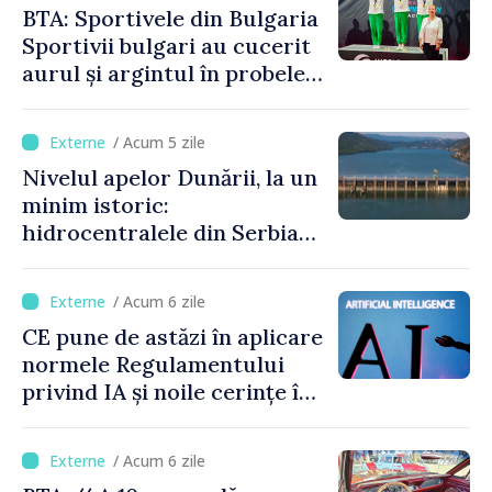
BTA: Sportivele din Bulgaria
Sportivii bulgari au cucerit
aurul și argintul în probele
de juniori la Cupa Mondială
de gimnastică aerobică de la
/ Acum 5 zile
Oradea
Nivelul apelor Dunării, la un
minim istoric:
hidrocentralele din Serbia
funcționează la 20% din
capacitate
/ Acum 6 zile
CE pune de astăzi în aplicare
normele Regulamentului
privind IA și noile cerințe în
materie de transparență
/ Acum 6 zile