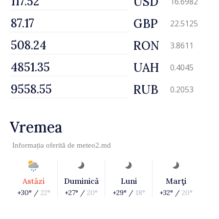
USD
16.6982
GBP
22.5125
RON
3.8611
UAH
0.4045
RUB
0.2053
Vremea
Informația oferită de
meteo2.md
Astăzi
Duminică
Luni
Marţi
+30° /
22°
+27° /
20°
+29° /
18°
+32° /
20°