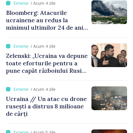
/ Acum 4 zile
Bloomberg: Atacurile
ucrainene au redus la
minimul ultimilor 24 de ani
procesarea petrolului în
Rusia
/ Acum 4 zile
Zelenski: „Ucraina va depune
toate eforturile pentru a
pune capăt războiului Rusiei
înainte de iarnă”
/ Acum 4 zile
Ucraina // Un atac cu drone
rusești a distrus 8 milioane
de cărți
/ Acum 5 zile