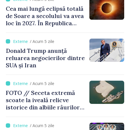
Cea mai lungă eclipsă totală
de Soare a secolului va avea
loc în 2027. În Republica
Moldova, Soarele va fi
acoperit în proporție de
/ Acum 5 zile
până la 44%
Donald Trump anunță
reluarea negocierilor dintre
SUA și Iran
/ Acum 5 zile
FOTO // Seceta extremă
scoate la iveală relicve
istorice din albiile râurilor
europene
/ Acum 5 zile