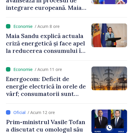
avansează în procesul de
integrare europeană. Maia
Sandu: „Nu ne blochează
niciun stat”
/ Acum 8 ore
Maia Sandu explică actuala
criză energetică și face apel
la reducerea consumului în
orele de vârf: „Doar astfel
putem menține prețurile la
/ Acum 11 ore
un nivel mai mic”
Energocom: Deficit de
energie electrică în orele de
vârf; consumatorii sunt
îndemnați să economisească
/ Acum 12 ore
Prim-ministrul Vasile Tofan
a discutat cu omologul său