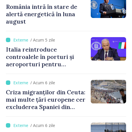
România intră în stare de
alertă energetică în luna
august
/ Acum 5 zile
Italia reintroduce
controalele în porturi și
aeroporturi pentru
legăturile cu Spania, în urma
crizei migranților din Ceuta
/ Acum 6 zile
Criza migranților din Ceuta:
mai multe țări europene cer
excluderea Spaniei din
spațiul Schengen
/ Acum 6 zile