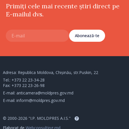
Primiți cele mai recente știri direct pe
E-mailul dvs.
Abonează-te
Adresa: Republica Moldova, Chișinău, str.Puskin, 22
Tel.:
+373 22 23-34-28
Fax: +373 22 23-26-98
E-mail:
anticamera@moldpres.gov.md
E-mail:
inform@moldpres.gov.md
© 2000-2026 "I.P. MOLDPRES A.I.S."
?
Elaborat de
Webconsulting.md