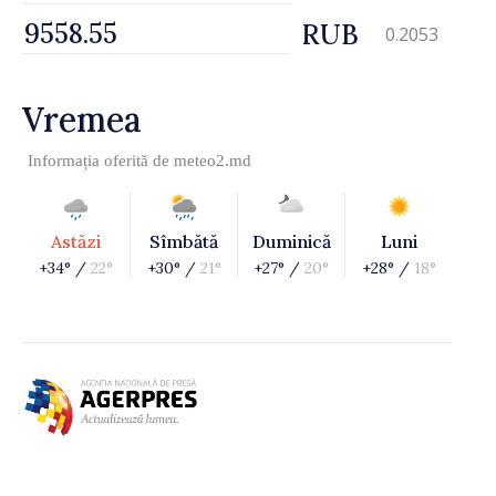
RUB
0.2053
Vremea
Informația oferită de
meteo2.md
Astăzi
Sîmbătă
Duminică
Luni
+34° /
22°
+30° /
21°
+27° /
20°
+28° /
18°