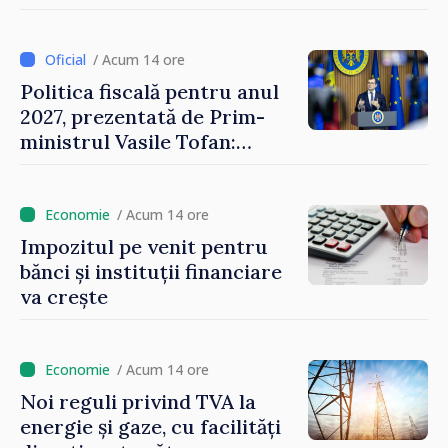
ajunge până la 37°C
/ Acum 14 ore
Politica fiscală pentru anul
2027, prezentată de Prim-
ministrul Vasile Tofan:
Reducerea poverii pe muncă,
stimularea investițiilor și o
taxare mai echitabilă
/ Acum 14 ore
Impozitul pe venit pentru
bănci și instituții financiare
va crește
/ Acum 14 ore
Noi reguli privind TVA la
energie și gaze, cu facilități