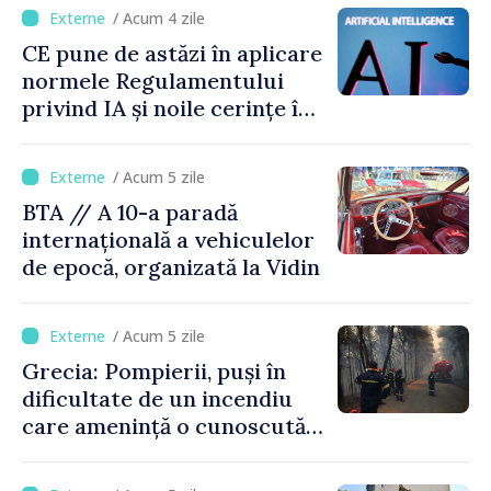
capacitate
/ Acum 4 zile
CE pune de astăzi în aplicare
normele Regulamentului
privind IA și noile cerințe în
materie de transparență
/ Acum 5 zile
BTA // A 10-a paradă
internațională a vehiculelor
de epocă, organizată la Vidin
/ Acum 5 zile
Grecia: Pompierii, puși în
dificultate de un incendiu
care amenință o cunoscută
stațiune estivală