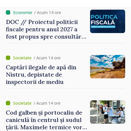
noroc
/ Acum 14 ore
DOC // Proiectul politicii
fiscale pentru anul 2027 a
fost propus spre consultări
publice
/ Acum 14 ore
Captări ilegale de apă din
Nistru, depistate de
inspectorii de mediu
/ Acum 14 ore
Cod galben și portocaliu de
caniculă în centrul și sudul
țării. Maximele termice vor