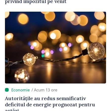
privind impozitul pe venit
/ Acum 13 ore
Autoritățile au redus semnificativ
deficitul de energie prognozat pentru
astăzi