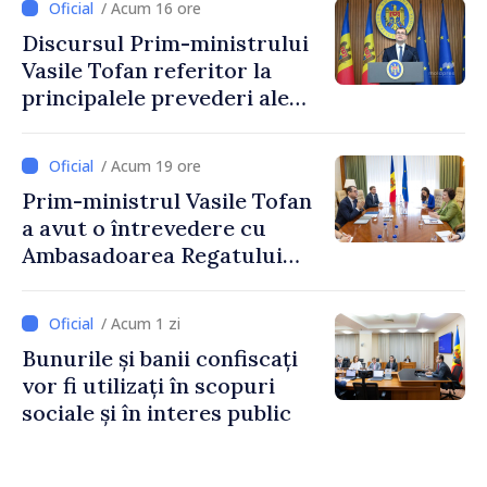
/ Acum 16 ore
taxare mai echitabilă
Discursul Prim-ministrului
Vasile Tofan referitor la
principalele prevederi ale
politicii fiscale pentru anul
2027
/ Acum 19 ore
Prim-ministrul Vasile Tofan
a avut o întrevedere cu
Ambasadoarea Regatului
Unit al Marii Britanii și
Irlandei de Nord, Fern
/ Acum 1 zi
Horine
Bunurile și banii confiscați
vor fi utilizați în scopuri
sociale și în interes public