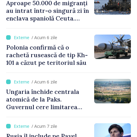
Aproape 50.000 de migranți
au intrat într-o singură zi în
enclava spaniolă Ceuta.
Italia evocă suspendarea
Schengen cu Spania
/ Acum 6 zile
Polonia confirmă că o
rachetă rusească de tip Kh-
101 a căzut pe teritoriul său
/ Acum 6 zile
Ungaria închide centrala
atomică de la Paks.
Guvernul cere limitarea
consumului de energie
/ Acum 7 zile
Rusia îl include pe Pavel