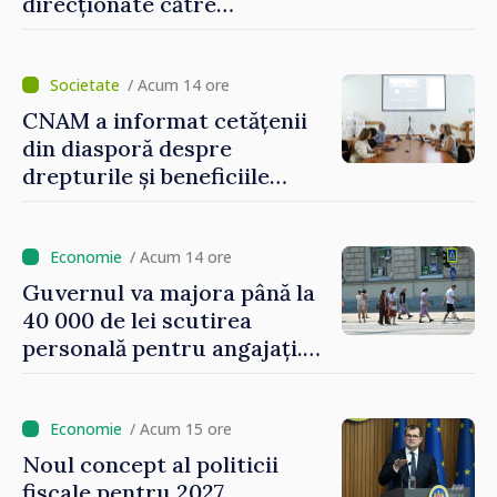
direcționate către
consumatorii vulnerabili
/ Acum 14 ore
CNAM a informat cetățenii
din diasporă despre
drepturile și beneficiile
asigurării medicale
/ Acum 14 ore
Guvernul va majora până la
40 000 de lei scutirea
personală pentru angajați.
Vasile Tofan: „Aproape 800
de milioane de lei îi lăsăm
oamenilor”
/ Acum 15 ore
Noul concept al politicii
fiscale pentru 2027,