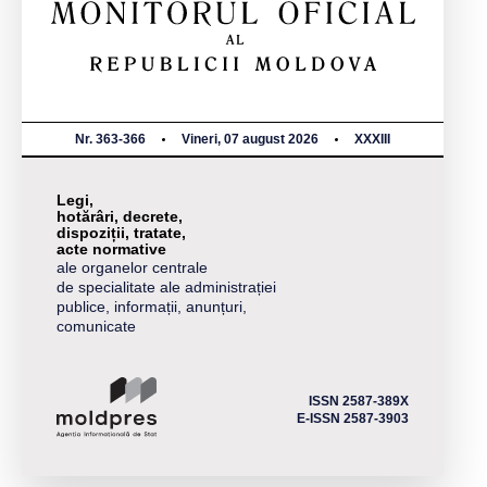
Nr. 363-366
Vineri, 07 august 2026
XXXIII
Legi,
hotărâri, decrete,
dispoziții, tratate,
acte normative
ale organelor centrale
de specialitate ale administrației
publice, informații, anunțuri,
comunicate
ISSN 2587-389X
E-ISSN 2587-3903