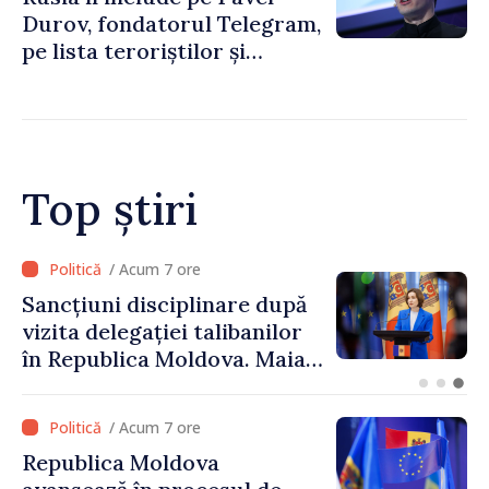
Durov, fondatorul Telegram,
pe lista teroriștilor și
extremiștilor
Top știri
/ Acum 5 ore
Adunarea Populară a
Găgăuziei trebuie să aibă un
mandat deplin. Președinta
Maia Sandu: „Alegerile să fie
libere și corecte””
/ Acum 7 ore
Republica Moldova