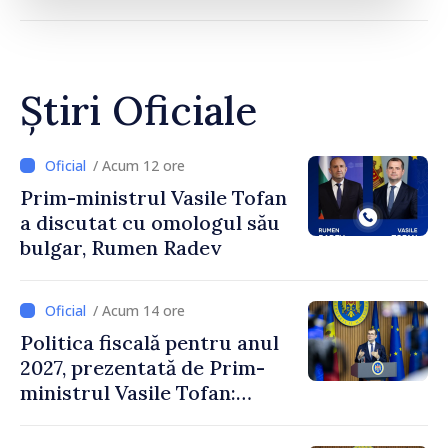
Știri Oficiale
/ Acum 12 ore
Prim-ministrul Vasile Tofan
a discutat cu omologul său
bulgar, Rumen Radev
/ Acum 14 ore
Politica fiscală pentru anul
2027, prezentată de Prim-
ministrul Vasile Tofan:
Reducerea poverii pe muncă,
stimularea investițiilor și o