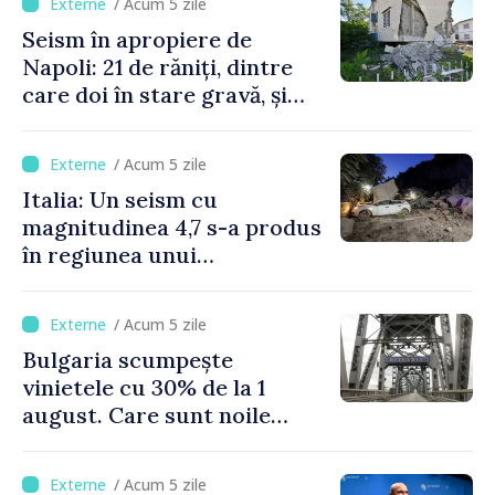
/ Acum 5 zile
Seism în apropiere de
Napoli: 21 de răniți, dintre
care doi în stare gravă, și
pagube materiale
/ Acum 5 zile
Italia: Un seism cu
magnitudinea 4,7 s-a produs
în regiunea unui
supervulcan din apropiere
de Napoli
/ Acum 5 zile
Bulgaria scumpește
vinietele cu 30% de la 1
august. Care sunt noile
tarife pentru taxa de drum
/ Acum 5 zile