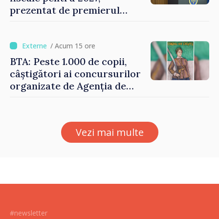
prezentat de premierul
Vasile Tofan: „Taxăm mai
puțin munca, stimulăm
investițiile, taxăm viciile și
/ Acum 15 ore
echilibrăm taxarea
BTA: Peste 1.000 de copii,
consumului”
câștigători ai concursurilor
organizate de Agenția de
Stat pentru Bulgarii din
Străinătate, vor fi premiați
Vezi mai multe
#newsletter