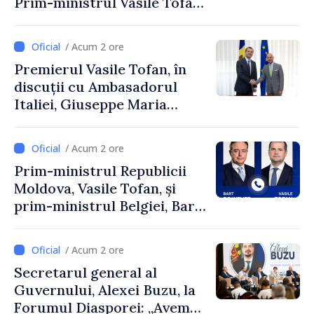
Prim-ministrul Vasile Tofan
și Ambasadorul Turciei,
Uygar Mustafa Sertel
/ Acum 2 ore
Premierul Vasile Tofan, în
discuții cu Ambasadorul
Italiei, Giuseppe Maria
Perricone
/ Acum 2 ore
Prim-ministrul Republicii
Moldova, Vasile Tofan, și
prim-ministrul Belgiei, Bart
De Wever, au discutat
despre parcursul european
/ Acum 2 ore
al Republicii Moldova.
Secretarul general al
Guvernului, Alexei Buzu, la
Forumul Diasporei: „Avem