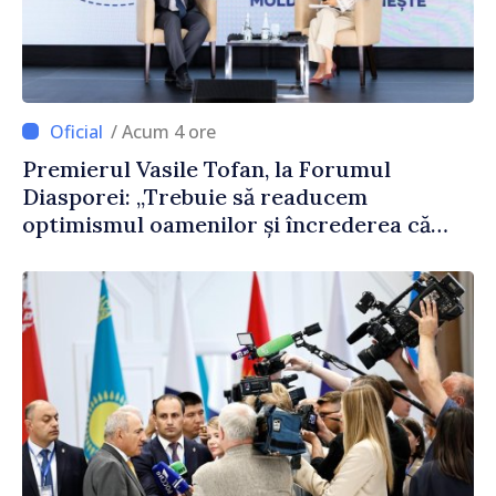
/ Acum 4 ore
Premierul Vasile Tofan, la Forumul
Diasporei: „Trebuie să readucem
optimismul oamenilor și încrederea că
Republica Moldova merge în direcția
corectă”