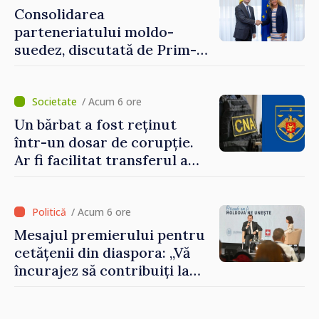
Consolidarea
parteneriatului moldo-
suedez, discutată de Prim-
ministrul Vasile Tofan și
Ambasadoarea Suediei,
Petra Lärke
/ Acum 6 ore
Un bărbat a fost reținut
într-un dosar de corupție.
Ar fi facilitat transferul a
60.000 de dolari prin
portofele electronice
/ Acum 6 ore
Mesajul premierului pentru
cetățenii din diaspora: „Vă
încurajez să contribuiți la
dezvoltarea Republicii
Moldova”