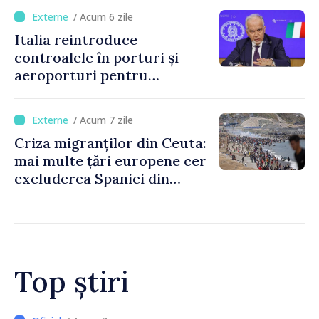
/ Acum 6 zile
Italia reintroduce
controalele în porturi și
aeroporturi pentru
legăturile cu Spania, în urma
crizei migranților din Ceuta
/ Acum 7 zile
Criza migranților din Ceuta:
mai multe țări europene cer
excluderea Spaniei din
spațiul Schengen
Top știri