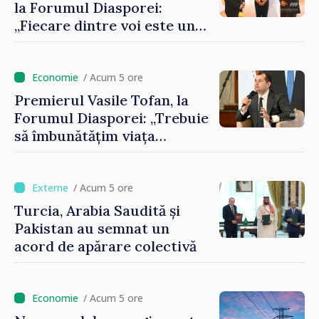
la Forumul Diasporei:
„Fiecare dintre voi este un
ambasador al țării noastre și
contribuie la promovarea
imaginii Republicii Moldova”
/ Acum 5 ore
Premierul Vasile Tofan, la
Forumul Diasporei: „Trebuie
să îmbunătățim viața
oamenilor și să repornim
motoarele economiei”
/ Acum 5 ore
Turcia, Arabia Saudită și
Pakistan au semnat un
acord de apărare colectivă
/ Acum 5 ore