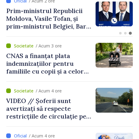
/ Acum 2 ore
Perspectivele cooperării
moldo-turce, discutate de
Prim-ministrul Vasile Tofan
și Ambasadorul Turciei,
Uygar Mustafa Sertel
/ Acum 3 ore
CNAS a finanțat plata
indemnizațiilor pentru
familiile cu copii și a celor
pentru incapacitate
temporară de muncă
/ Acum 4 ore
VIDEO // Șoferii sunt
avertizați să respecte
restricțiile de circulație pe
drumul R3, unde se
desfășoară lucrări de
/ Acum 4 ore