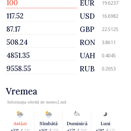
EUR
19.6237
USD
16.6982
GBP
22.5125
RON
3.8611
UAH
0.4045
RUB
0.2053
Vremea
Informația oferită de
meteo2.md
Astăzi
Sîmbătă
Duminică
Luni
+33° /
23°
+30° /
22°
+27° /
20°
+28° /
17°