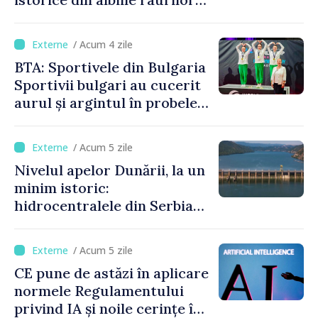
europene
/ Acum 4 zile
BTA: Sportivele din Bulgaria
Sportivii bulgari au cucerit
aurul și argintul în probele
de juniori la Cupa Mondială
de gimnastică aerobică de la
/ Acum 5 zile
Oradea
Nivelul apelor Dunării, la un
minim istoric:
hidrocentralele din Serbia
funcționează la 20% din
capacitate
/ Acum 5 zile
CE pune de astăzi în aplicare
normele Regulamentului
privind IA și noile cerințe în