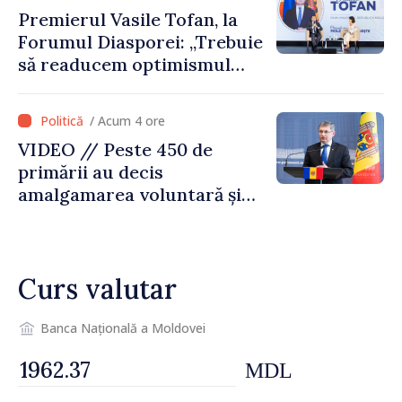
reparație
Premierul Vasile Tofan, la
Forumul Diasporei: „Trebuie
să readucem optimismul
oamenilor și încrederea că
Republica Moldova merge în
/ Acum 4 ore
direcția corectă”
VIDEO // Peste 450 de
primării au decis
amalgamarea voluntară și
vor beneficia de fonduri
pentru investiții. Igor
Grosu: „Este important să
Curs valutar
depășim blocajele și să dăm o
șansă localităților să se
dezvolte”
Banca Națională a Moldovei
MDL