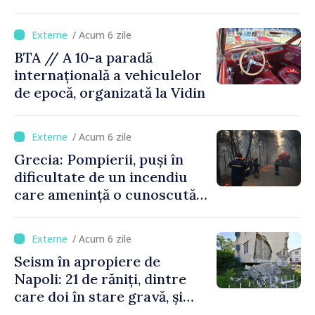
materie de transparență
/ Acum 6 zile
BTA // A 10-a paradă
internațională a vehiculelor
de epocă, organizată la Vidin
/ Acum 6 zile
Grecia: Pompierii, puși în
dificultate de un incendiu
care amenință o cunoscută
stațiune estivală
/ Acum 6 zile
Seism în apropiere de
Napoli: 21 de răniți, dintre
care doi în stare gravă, și
pagube materiale