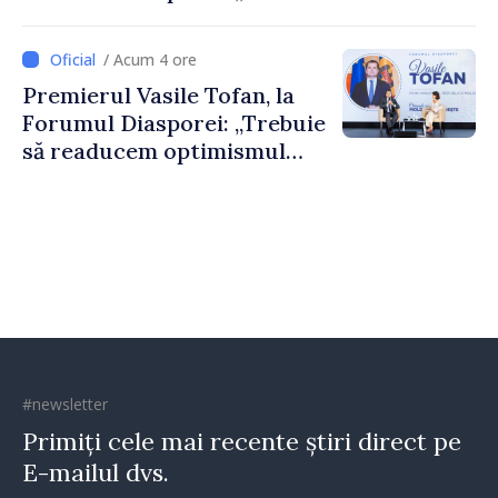
nevoie de fiecare dintre
dumneavoastră pentru a
/ Acum 4 ore
construi comunități mai
Premierul Vasile Tofan, la
puternice”
Forumul Diasporei: „Trebuie
să readucem optimismul
oamenilor și încrederea că
Republica Moldova merge în
direcția corectă”
#newsletter
Primiți cele mai recente știri direct pe
E-mailul dvs.