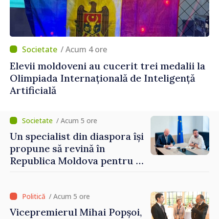
/ Acum 4 ore
Elevii moldoveni au cucerit trei medalii la
Olimpiada Internațională de Inteligență
Artificială
/ Acum 5 ore
Un specialist din diaspora își
propune să revină în
Republica Moldova pentru a
contribui la dezvoltarea
registrului naval național
/ Acum 5 ore
Vicepremierul Mihai Popșoi,