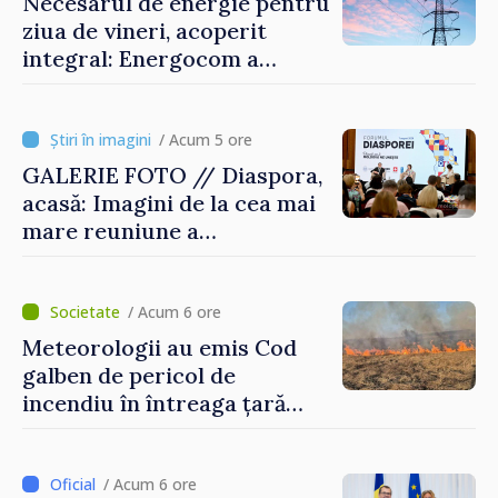
Necesarul de energie pentru
ziua de vineri, acoperit
integral: Energocom a
rezervat volumele
/ Acum 5 ore
GALERIE FOTO // Diaspora,
acasă: Imagini de la cea mai
mare reuniune a
moldovenilor de peste
hotare
/ Acum 6 ore
Meteorologii au emis Cod
galben de pericol de
incendiu în întreaga țară
până pe 14 august
/ Acum 6 ore