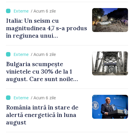
/ Acum 6 zile
Italia: Un seism cu
magnitudinea 4,7 s-a produs
în regiunea unui
supervulcan din apropiere
de Napoli
/ Acum 6 zile
Bulgaria scumpește
vinietele cu 30% de la 1
august. Care sunt noile
tarife pentru taxa de drum
/ Acum 6 zile
România intră în stare de
alertă energetică în luna
august