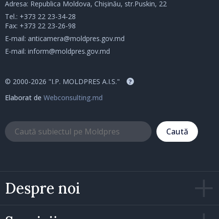
Adresa: Republica Moldova, Chișinău, str.Puskin, 22
Tel.:
+373 22 23-34-28
Fax: +373 22 23-26-98
E-mail:
anticamera@moldpres.gov.md
E-mail:
inform@moldpres.gov.md
© 2000-2026 "I.P. MOLDPRES A.I.S."
?
Elaborat de
Webconsulting.md
Caută
Despre noi