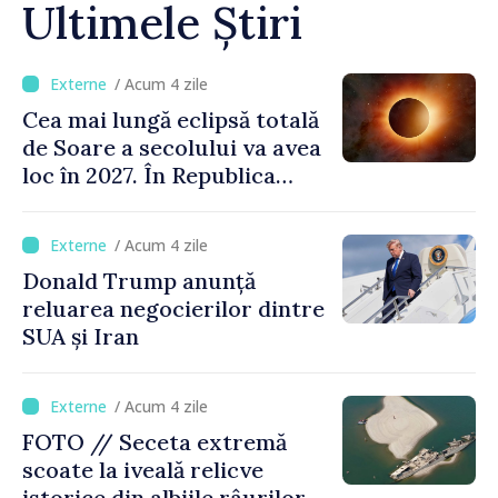
Ultimele Știri
/ Acum 4 zile
Cea mai lungă eclipsă totală
de Soare a secolului va avea
loc în 2027. În Republica
Moldova, Soarele va fi
acoperit în proporție de
/ Acum 4 zile
până la 44%
Donald Trump anunță
reluarea negocierilor dintre
SUA și Iran
/ Acum 4 zile
FOTO // Seceta extremă
scoate la iveală relicve
istorice din albiile râurilor