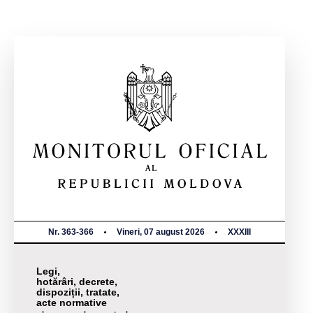
Nr. 363-366
Vineri, 07 august 2026
XXXIII
Legi,
hotărâri, decrete,
dispoziții, tratate,
acte normative