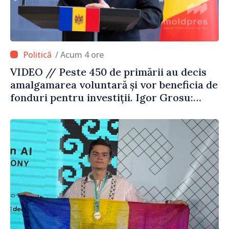
/ Acum 4 ore
VIDEO // Peste 450 de primării au decis
amalgamarea voluntară și vor beneficia de
fonduri pentru investiții. Igor Grosu:
„Este important să depășim blocajele și să
dăm o șansă localităților să se dezvolte”