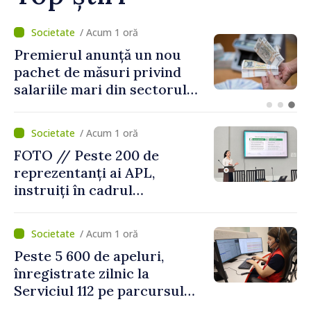
/ Acum 33 minute
Agenda evenimentelor, joi, 6
august
/ Acum 1 oră
FOTO // Peste 200 de
reprezentanți ai APL,
instruiți în cadrul
Platformelor Locale de
Mediu privind aplicarea a
/ Acum 1 oră
două regulamente din
Peste 5 600 de apeluri,
domeniu
înregistrate zilnic la
Serviciul 112 pe parcursul
lunii iulie. Cei mai mulți