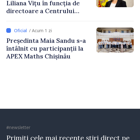
Liliana Vițu în funcția de
directoare a Centrului
pentru Comunicare
Strategică și Contracarare a
/ Acum 1 zi
Dezinformării
Președinta Maia Sandu s-a
întâlnit cu participanții la
APEX Maths Chișinău
#newsletter
Primiți cele mai recente știri direct pe