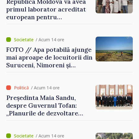
Republica Moldova va avea
primul laborator acreditat
european pentru
diagnosticul virusurilor
viței-de-vie
/ Acum 14 ore
FOTO // Apa potabilă ajunge
mai aproape de locuitorii din
Suruceni, Nimoreni și
Malcoci, raionul Ialoveni
/ Acum 14 ore
Președinta Maia Sandu,
despre Guvernul Tofan:
„Planurile de dezvoltare
sunt mari și ambițioase. Este
nevoie de multă energie și
stabilitate pentru a reuși”
/ Acum 14 ore