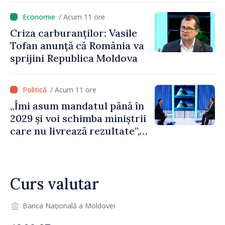
cetățeni au solicitat
/ Acum 11 ore
ambulanța
Criza carburanților: Vasile
Tofan anunță că România va
sprijini Republica Moldova
/ Acum 11 ore
„Îmi asum mandatul până în
2029 și voi schimba miniștrii
care nu livrează rezultate”,
declară premierul Vasile
Tofan
Curs valutar
Banca Națională a Moldovei