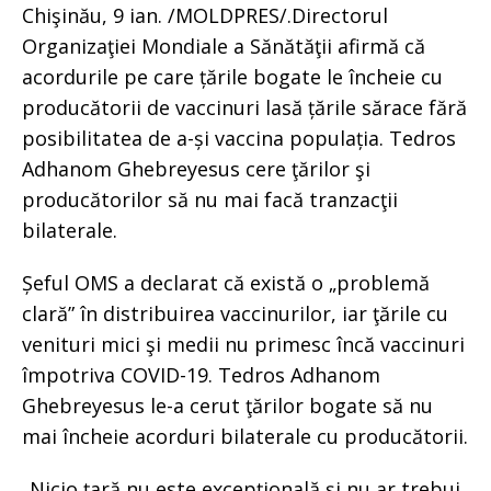
Chişinău, 9 ian. /MOLDPRES/.Directorul
Organizaţiei Mondiale a Sănătăţii afirmă că
acordurile pe care țările bogate le încheie cu
producătorii de vaccinuri lasă țările sărace fără
posibilitatea de a-și vaccina populația. Tedros
Adhanom Ghebreyesus cere ţărilor şi
producătorilor să nu mai facă tranzacţii
bilaterale.
Șeful OMS a declarat că există o „problemă
clară” în distribuirea vaccinurilor, iar ţările cu
venituri mici şi medii nu primesc încă vaccinuri
împotriva COVID-19. Tedros Adhanom
Ghebreyesus le-a cerut ţărilor bogate să nu
mai încheie acorduri bilaterale cu producătorii.
„Nicio ţară nu este excepţională şi nu ar trebui