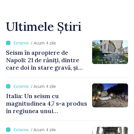
Ultimele Știri
/ Acum 4 zile
Seism în apropiere de
Napoli: 21 de răniți, dintre
care doi în stare gravă, și
pagube materiale
/ Acum 4 zile
Italia: Un seism cu
magnitudinea 4,7 s-a produs
în regiunea unui
supervulcan din apropiere
de Napoli
/ Acum 4 zile