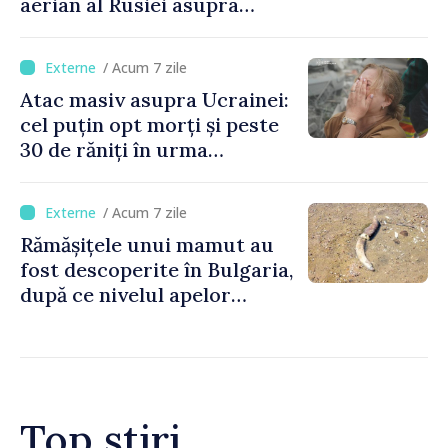
aerian al Rusiei asupra
Ucrainei
/ Acum 7 zile
Atac masiv asupra Ucrainei:
cel puțin opt morți și peste
30 de răniți în urma
bombardamentelor rusești
/ Acum 7 zile
Rămășițele unui mamut au
fost descoperite în Bulgaria,
după ce nivelul apelor
Dunării a atins un minim
istoric
Top știri