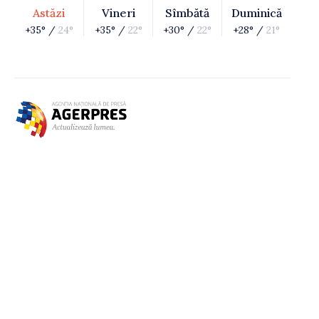
Astăzi
Vineri
Sîmbătă
Duminică
+35° /
24°
+35° /
22°
+30° /
22°
+28° /
21°