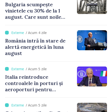
Bulgaria scumpește
vinietele cu 30% de la 1
august. Care sunt noile
tarife pentru taxa de drum
/ Acum 4 zile
România intră în stare de
alertă energetică în luna
august
/ Acum 5 zile
Italia reintroduce
controalele în porturi și
aeroporturi pentru
legăturile cu Spania, în urma
crizei migranților din Ceuta
/ Acum 5 zile