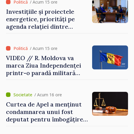
/ Acum 15 ore
Investițiile și proiectele
energetice, priorități pe
agenda relației dintre
Moldova și SUA
/ Acum 15 ore
VIDEO // R. Moldova va
marca Ziua Independenței
printr-o paradă militară
solemnă. Maia Sandu:
„Evenimentul reflectă
eforturile pentru
/ Acum 16 ore
consolidarea capacităților
Curtea de Apel a menținut
de apărare”
condamnarea unui fost
deputat pentru îmbogățire
ilicită. Acesta va achita