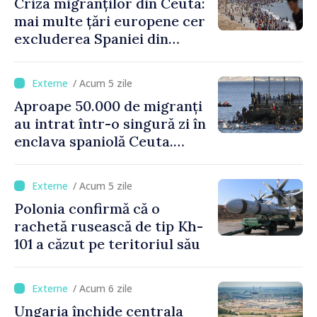
Criza migranților din Ceuta:
mai multe țări europene cer
excluderea Spaniei din
spațiul Schengen
/ Acum 5 zile
Aproape 50.000 de migranți
au intrat într-o singură zi în
enclava spaniolă Ceuta.
Italia evocă suspendarea
Schengen cu Spania
/ Acum 5 zile
Polonia confirmă că o
rachetă rusească de tip Kh-
101 a căzut pe teritoriul său
/ Acum 6 zile
Ungaria închide centrala