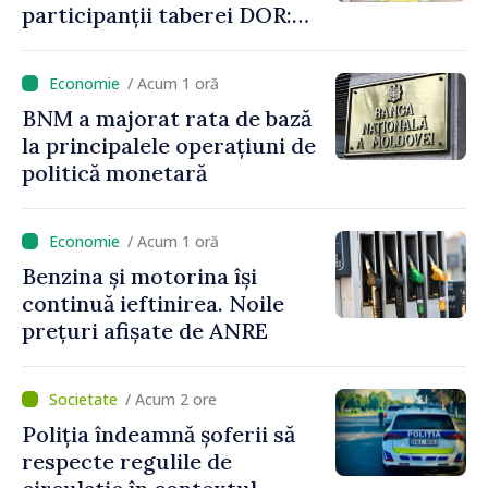
participanții taberei DOR:
„Legătura lor cu țara
noastră rămâne puternică”
/ Acum 1 oră
BNM a majorat rata de bază
la principalele operațiuni de
politică monetară
/ Acum 1 oră
Benzina și motorina își
continuă ieftinirea. Noile
prețuri afișate de ANRE
/ Acum 2 ore
Poliția îndeamnă șoferii să
respecte regulile de