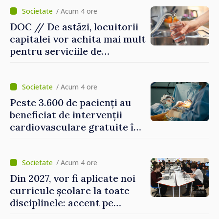
/ Acum 4 ore
DOC // De astăzi, locuitorii
capitalei vor achita mai mult
pentru serviciile de
alimentare cu apă și
canalizare
/ Acum 4 ore
Peste 3.600 de pacienți au
beneficiat de intervenții
cardiovasculare gratuite în
prima jumătate a anului
/ Acum 4 ore
Din 2027, vor fi aplicate noi
curricule școlare la toate
disciplinele: accent pe
dezvoltarea gândirii critice