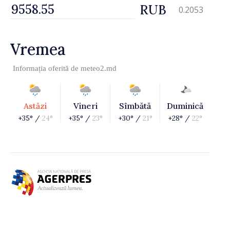
RUB
0.2053
Vremea
Informația oferită de
meteo2.md
Astăzi
Vineri
Sîmbătă
Duminică
+35° /
24°
+35° /
23°
+30° /
21°
+28° /
22°