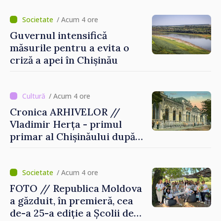
și folosirea cunoștințelor în
situații reale
/ Acum 4 ore
Guvernul intensifică
măsurile pentru a evita o
criză a apei în Chișinău
/ Acum 4 ore
Cronica ARHIVELOR //
Vladimir Herța - primul
primar al Chișinăului după
Unirea Basarabiei cu
România
/ Acum 4 ore
FOTO // Republica Moldova
a găzduit, în premieră, cea
de-a 25-a ediție a Școlii de