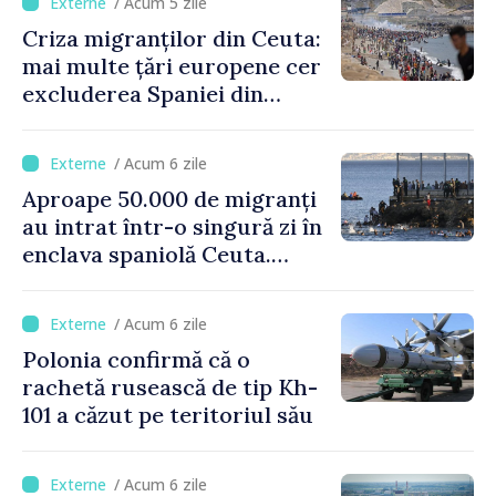
/ Acum 5 zile
Criza migranților din Ceuta:
mai multe țări europene cer
excluderea Spaniei din
spațiul Schengen
/ Acum 6 zile
Aproape 50.000 de migranți
au intrat într-o singură zi în
enclava spaniolă Ceuta.
Italia evocă suspendarea
Schengen cu Spania
/ Acum 6 zile
Polonia confirmă că o
rachetă rusească de tip Kh-
101 a căzut pe teritoriul său
/ Acum 6 zile