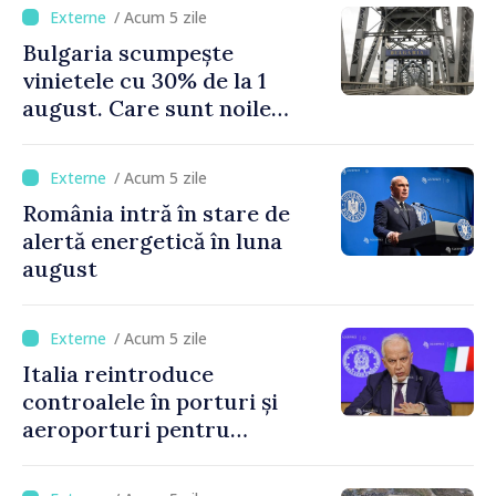
de Napoli
/ Acum 5 zile
Bulgaria scumpește
vinietele cu 30% de la 1
august. Care sunt noile
tarife pentru taxa de drum
/ Acum 5 zile
România intră în stare de
alertă energetică în luna
august
/ Acum 5 zile
Italia reintroduce
controalele în porturi și
aeroporturi pentru
legăturile cu Spania, în urma
crizei migranților din Ceuta