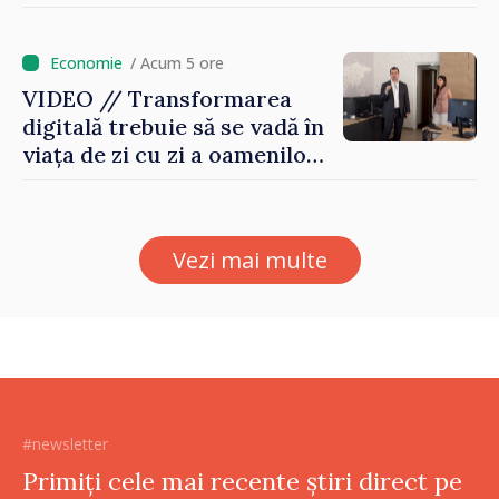
vară EPSA
/ Acum 5 ore
VIDEO // Transformarea
digitală trebuie să se vadă în
viața de zi cu zi a oamenilor
și în modul în care
funcționează economia:
premierul Vasile Tofan, în
Vezi mai multe
vizită la AGE
#newsletter
Primiți cele mai recente știri direct pe