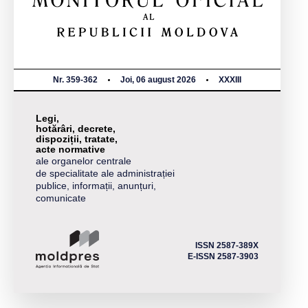
Nr. 359-362
Joi, 06 august 2026
XXXIII
Legi,
hotărâri, decrete,
dispoziții, tratate,
acte normative
ale organelor centrale
de specialitate ale administrației
publice, informații, anunțuri,
comunicate
ISSN 2587-389X
E-ISSN 2587-3903