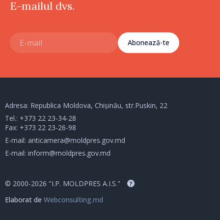
E-mailul dvs.
Abonează-te
Adresa: Republica Moldova, Chișinău, str.Puskin, 22
Tel.:
+373 22 23-34-28
Fax: +373 22 23-26-98
E-mail:
anticamera@moldpres.gov.md
E-mail:
inform@moldpres.gov.md
© 2000-2026 "I.P. MOLDPRES A.I.S."
?
Elaborat de
Webconsulting.md