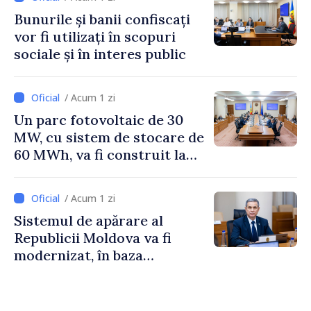
Horine
Bunurile și banii confiscați
vor fi utilizați în scopuri
sociale și în interes public
/ Acum 1 zi
Un parc fotovoltaic de 30
MW, cu sistem de stocare de
60 MWh, va fi construit la
Vadul lui Vodă
/ Acum 1 zi
Sistemul de apărare al
Republicii Moldova va fi
modernizat, în baza
Programului de
implementare a Strategiei
Naționale de Apărare