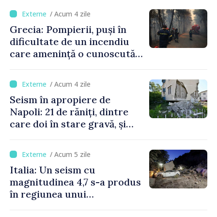
/ Acum 4 zile
Grecia: Pompierii, puși în
dificultate de un incendiu
care amenință o cunoscută
stațiune estivală
/ Acum 4 zile
Seism în apropiere de
Napoli: 21 de răniți, dintre
care doi în stare gravă, și
pagube materiale
/ Acum 5 zile
Italia: Un seism cu
magnitudinea 4,7 s-a produs
în regiunea unui
supervulcan din apropiere