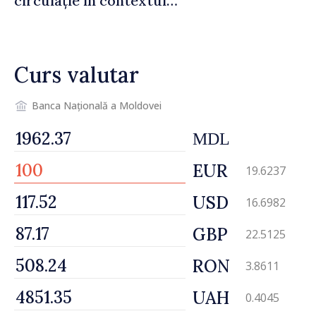
circulație în contextul
intensificării traficului din
perioada concediilor
Curs valutar
Banca Națională a Moldovei
MDL
EUR
19.6237
USD
16.6982
GBP
22.5125
RON
3.8611
UAH
0.4045