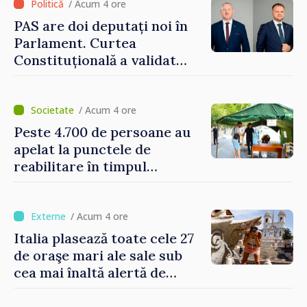
/ Acum 4 ore
PAS are doi deputați noi în
Parlament. Curtea
Constituțională a validat
mandatele
/ Acum 4 ore
Peste 4.700 de persoane au
apelat la punctele de
reabilitare în timpul
caniculei
/ Acum 4 ore
Italia plasează toate cele 27
de oraşe mari ale sale sub
cea mai înaltă alertă de
caniculă