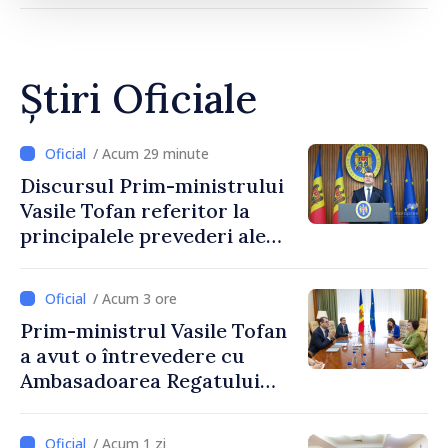
Știri Oficiale
/ Acum 29 minute
Discursul Prim-ministrului
Vasile Tofan referitor la
principalele prevederi ale
politicii fiscale pentru anul
2027
/ Acum 3 ore
Prim-ministrul Vasile Tofan
a avut o întrevedere cu
Ambasadoarea Regatului
Unit al Marii Britanii și
Irlandei de Nord, Fern
/ Acum 1 zi