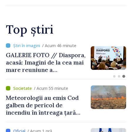
Top știri
/ Acum 18 minute
Premierul Vasile Tofan, la
Forumul Diasporei: „Trebuie
să îmbunătățim viața
oamenilor și să repornim
motoarele economiei”
/ Acum 55 minute
Meteorologii au emis Cod
galben de pericol de
incendiu în întreaga țară
până pe 14 august
/ Acum 1 oră