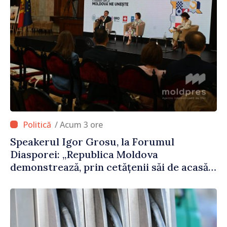
/ Acum 3 ore
Speakerul Igor Grosu, la Forumul
Diasporei: „Republica Moldova
demonstrează, prin cetățenii săi de acasă
și de peste hotare, că merită să devină
parte a marii familii europene”