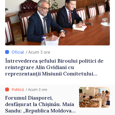
/ Acum 3 ore
Întrevederea șefului Biroului politici de
reintegrare Alin Gvidiani cu
reprezentanții Misiunii Comitetului
Internațional al Crucii Roșii în Moldova
/ Acum 3 ore
Forumul Diasporei,
desfășurat la Chișinău. Maia
Sandu: „Republica Moldova