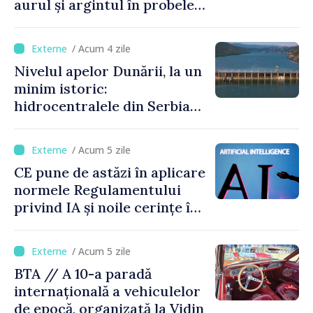
aurul și argintul în probele
de juniori la Cupa Mondială
de gimnastică aerobică de la
/ Acum 4 zile
Oradea
Nivelul apelor Dunării, la un
minim istoric:
hidrocentralele din Serbia
funcționează la 20% din
capacitate
/ Acum 5 zile
CE pune de astăzi în aplicare
normele Regulamentului
privind IA și noile cerințe în
materie de transparență
/ Acum 5 zile
BTA // A 10-a paradă
internațională a vehiculelor
de epocă, organizată la Vidin