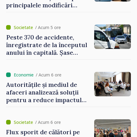
principalele modificări
privind impozitul pe
bunurile imobiliare, taxele
locale și rutiere
/ Acum 5 ore
Peste 370 de accidente,
înregistrate de la începutul
anului în capitală. Șase
persoane și-au pierdut viața
/ Acum 6 ore
Autoritățile și mediul de
afaceri analizează soluții
pentru a reduce impactul
provocărilor energetice
asupra economiei
/ Acum 6 ore
Flux sporit de călători pe