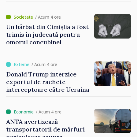
avansează cu viteză spre UE,
iar diaspora poate juca un
rol important în promovarea
/ Acum 4 ore
și susținerea acestui
Un bărbat din Cimișlia a fost
parcurs”
trimis în judecată pentru
omorul concubinei
/ Acum 4 ore
Donald Trump interzice
exportul de rachete
interceptoare către Ucraina
/ Acum 4 ore
ANTA avertizează
transportatorii de mărfuri
periculoase asupra