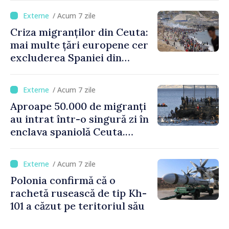
crizei migranților din Ceuta
/ Acum 7 zile
Criza migranților din Ceuta:
mai multe țări europene cer
excluderea Spaniei din
spațiul Schengen
/ Acum 7 zile
Aproape 50.000 de migranți
au intrat într-o singură zi în
enclava spaniolă Ceuta.
Italia evocă suspendarea
Schengen cu Spania
/ Acum 7 zile
Polonia confirmă că o
rachetă rusească de tip Kh-
101 a căzut pe teritoriul său