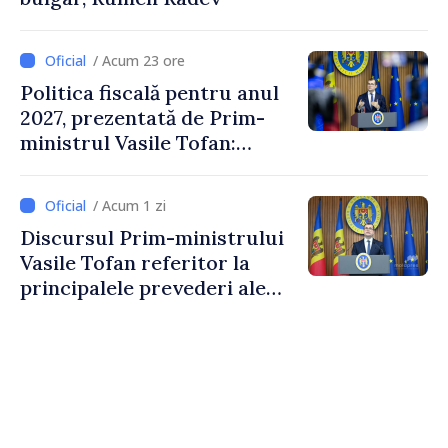
/ Acum 23 ore
Politica fiscală pentru anul
2027, prezentată de Prim-
ministrul Vasile Tofan:
Reducerea poverii pe muncă,
stimularea investițiilor și o
/ Acum 1 zi
taxare mai echitabilă
Discursul Prim-ministrului
Vasile Tofan referitor la
principalele prevederi ale
politicii fiscale pentru anul
2027