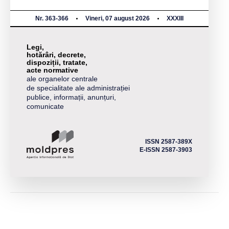
Nr. 363-366
Vineri, 07 august 2026
XXXIII
Legi,
hotărâri, decrete,
dispoziții, tratate,
acte normative
ale organelor centrale
de specialitate ale administrației
publice, informații, anunțuri,
comunicate
ISSN 2587-389X
E-ISSN 2587-3903