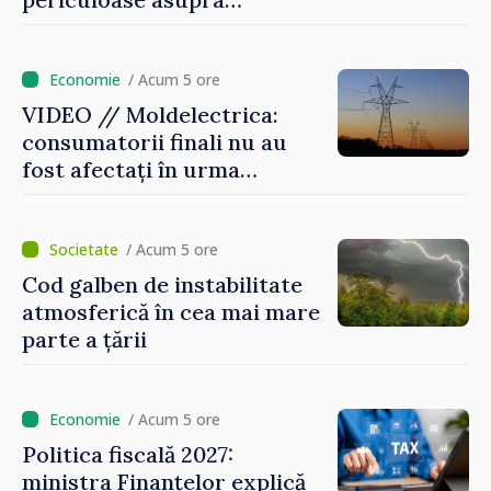
riscurilor sporite pe timp de
caniculă
/ Acum 5 ore
VIDEO // Moldelectrica:
consumatorii finali nu au
fost afectați în urma
avarierii Liniei Bălți–
Dnestrovsk. Lucrările de
reparație vor fi efectuate în
/ Acum 5 ore
regim prioritar
Cod galben de instabilitate
atmosferică în cea mai mare
parte a țării
/ Acum 5 ore
Politica fiscală 2027:
ministra Finanțelor explică