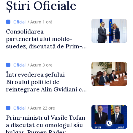
Știri Oficiale
/ Acum 1 oră
Consolidarea
parteneriatului moldo-
suedez, discutată de Prim-
ministrul Vasile Tofan și
Ambasadoarea Suediei,
/ Acum 3 ore
Petra Lärke
Întrevederea șefului
Biroului politici de
reintegrare Alin Gvidiani cu
reprezentanții Misiunii
Comitetului Internațional al
/ Acum 22 ore
Crucii Roșii în Moldova
Prim-ministrul Vasile Tofan
a discutat cu omologul său
bulgar, Rumen Radev