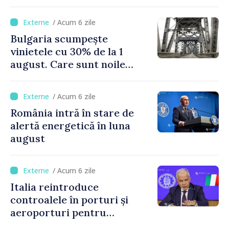
supervulcan din apropiere
de Napoli
/ Acum 6 zile
Bulgaria scumpește
vinietele cu 30% de la 1
august. Care sunt noile
tarife pentru taxa de drum
/ Acum 6 zile
România intră în stare de
alertă energetică în luna
august
/ Acum 6 zile
Italia reintroduce
controalele în porturi și
aeroporturi pentru
legăturile cu Spania, în urma