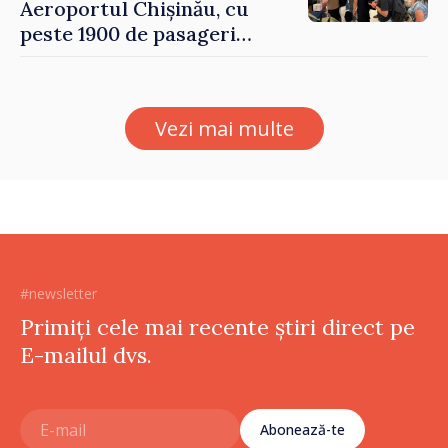
Aeroportul Chișinău, cu
peste 1900 de pasageri
deserviți pe oră în perioada
de vârf a concediilor
Vezi mai multe
#newsletter
Primiți cele mai recente știri direct pe
E-mailul dvs.
Abonează-te