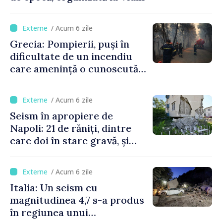
/ Acum 6 zile
Grecia: Pompierii, puși în
dificultate de un incendiu
care amenință o cunoscută
stațiune estivală
/ Acum 6 zile
Seism în apropiere de
Napoli: 21 de răniți, dintre
care doi în stare gravă, și
pagube materiale
/ Acum 6 zile
Italia: Un seism cu
magnitudinea 4,7 s-a produs
în regiunea unui