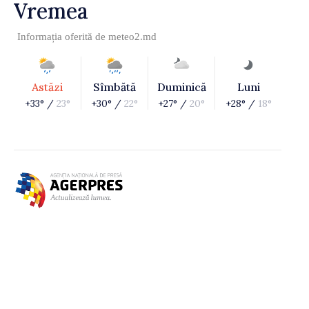
Vremea
Informația oferită de
meteo2.md
Astăzi
Sîmbătă
Duminică
Luni
+33° /
23°
+30° /
22°
+27° /
20°
+28° /
18°