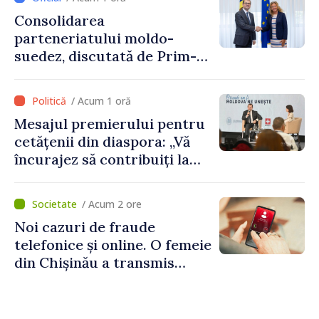
Consolidarea
parteneriatului moldo-
suedez, discutată de Prim-
ministrul Vasile Tofan și
Ambasadoarea Suediei,
/ Acum 1 oră
Petra Lärke
Mesajul premierului pentru
cetățenii din diaspora: „Vă
încurajez să contribuiți la
dezvoltarea Republicii
Moldova”
/ Acum 2 ore
Noi cazuri de fraude
telefonice și online. O femeie
din Chișinău a transmis
escrocilor 990 000 de lei