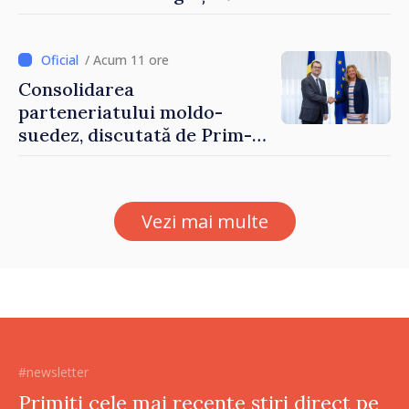
până pe 14 august
/ Acum 11 ore
Consolidarea
parteneriatului moldo-
suedez, discutată de Prim-
ministrul Vasile Tofan și
Ambasadoarea Suediei,
Petra Lärke
Vezi mai multe
#newsletter
Primiți cele mai recente știri direct pe