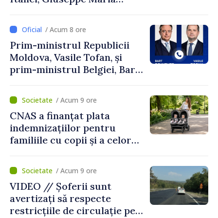
Perricone
/ Acum 8 ore
Prim-ministrul Republicii
Moldova, Vasile Tofan, și
prim-ministrul Belgiei, Bart
De Wever, au discutat
despre parcursul european
/ Acum 9 ore
al Republicii Moldova.
CNAS a finanțat plata
indemnizațiilor pentru
familiile cu copii și a celor
pentru incapacitate
temporară de muncă
/ Acum 9 ore
VIDEO // Șoferii sunt
avertizați să respecte
restricțiile de circulație pe