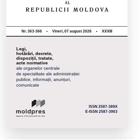
Nr. 363-366
Vineri, 07 august 2026
XXXIII
Legi,
hotărâri, decrete,
dispoziții, tratate,
acte normative
ale organelor centrale
de specialitate ale administrației
publice, informații, anunțuri,
comunicate
ISSN 2587-389X
E-ISSN 2587-3903