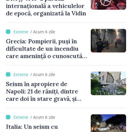
internațională a vehiculelor
de epocă, organizată la Vidin
/ Acum 6 zile
Grecia: Pompierii, puși în
dificultate de un incendiu
care amenință o cunoscută
stațiune estivală
/ Acum 6 zile
Seism în apropiere de
Napoli: 21 de răniți, dintre
care doi în stare gravă, și
pagube materiale
/ Acum 6 zile
Italia: Un seism cu