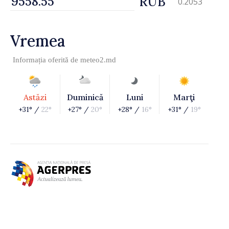
RUB
0.2053
Vremea
Informația oferită de
meteo2.md
Astăzi
Duminică
Luni
Marţi
+31° /
22°
+27° /
20°
+28° /
16°
+31° /
19°