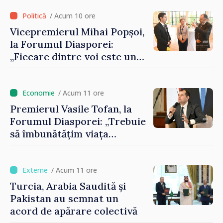
registrului naval național
/ Acum 10 ore
Vicepremierul Mihai Popșoi,
la Forumul Diasporei:
„Fiecare dintre voi este un
ambasador al țării noastre și
contribuie la promovarea
imaginii Republicii Moldova”
/ Acum 11 ore
Premierul Vasile Tofan, la
Forumul Diasporei: „Trebuie
să îmbunătățim viața
oamenilor și să repornim
motoarele economiei”
/ Acum 11 ore
Turcia, Arabia Saudită și
Pakistan au semnat un
acord de apărare colectivă