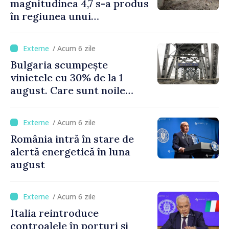
magnitudinea 4,7 s-a produs
în regiunea unui
supervulcan din apropiere
de Napoli
/ Acum 6 zile
Bulgaria scumpește
vinietele cu 30% de la 1
august. Care sunt noile
tarife pentru taxa de drum
/ Acum 6 zile
România intră în stare de
alertă energetică în luna
august
/ Acum 6 zile
Italia reintroduce
controalele în porturi și