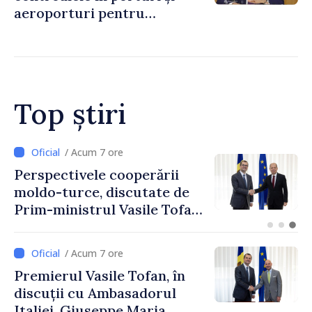
aeroporturi pentru
legăturile cu Spania, în urma
crizei migranților din Ceuta
Top știri
/ Acum 4 ore
Forumul Diasporei //
Republica Moldova,
promovată în Elveția prin
turism, investiții și
exporturi
/ Acum 7 ore
Premierul Vasile Tofan, în
discuții cu Ambasadorul
Italiei, Giuseppe Maria