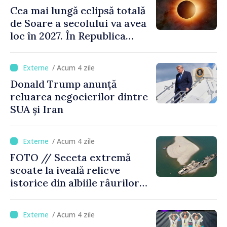
Cea mai lungă eclipsă totală
de Soare a secolului va avea
loc în 2027. În Republica
Moldova, Soarele va fi
acoperit în proporție de
/ Acum 4 zile
până la 44%
Donald Trump anunță
reluarea negocierilor dintre
SUA și Iran
/ Acum 4 zile
FOTO // Seceta extremă
scoate la iveală relicve
istorice din albiile râurilor
europene
/ Acum 4 zile