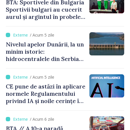
BTA: Sportivele din Bulgaria
Sportivii bulgari au cucerit
aurul și argintul în probele
de juniori la Cupa Mondială
de gimnastică aerobică de la
/ Acum 5 zile
Oradea
Nivelul apelor Dunării, la un
minim istoric:
hidrocentralele din Serbia
funcționează la 20% din
capacitate
/ Acum 5 zile
CE pune de astăzi în aplicare
normele Regulamentului
privind IA și noile cerințe în
materie de transparență
/ Acum 6 zile
BTA // A 10-a paradă