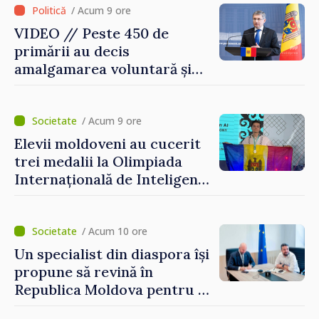
/ Acum 9 ore
VIDEO // Peste 450 de
primării au decis
amalgamarea voluntară și
vor beneficia de fonduri
pentru investiții. Igor
Grosu: „Este important să
/ Acum 9 ore
depășim blocajele și să dăm o
Elevii moldoveni au cucerit
șansă localităților să se
trei medalii la Olimpiada
dezvolte”
Internațională de Inteligență
Artificială
/ Acum 10 ore
Un specialist din diaspora își
propune să revină în
Republica Moldova pentru a
contribui la dezvoltarea