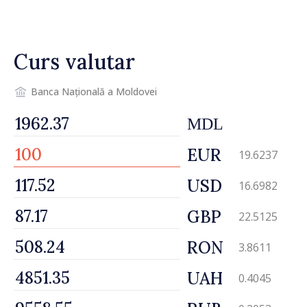
drumul R3, unde se
desfășoară lucrări de
reparație
Curs valutar
Banca Națională a Moldovei
MDL
EUR
19.6237
USD
16.6982
GBP
22.5125
RON
3.8611
UAH
0.4045