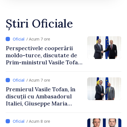
Știri Oficiale
/ Acum 7 ore
Perspectivele cooperării
moldo-turce, discutate de
Prim-ministrul Vasile Tofan
și Ambasadorul Turciei,
Uygar Mustafa Sertel
/ Acum 7 ore
Premierul Vasile Tofan, în
discuții cu Ambasadorul
Italiei, Giuseppe Maria
Perricone
/ Acum 8 ore