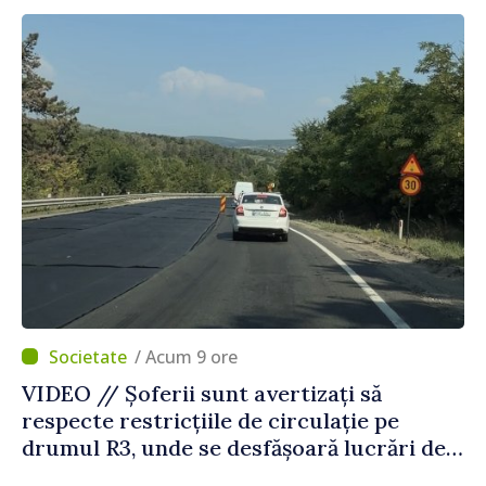
Străinătate
/ Acum 9 ore
VIDEO // Șoferii sunt avertizați să
respecte restricțiile de circulație pe
drumul R3, unde se desfășoară lucrări de
reparație