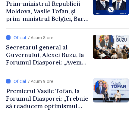
Prim-ministrul Republicii
Moldova, Vasile Tofan, și
prim-ministrul Belgiei, Bart
De Wever, au discutat
despre parcursul european
/ Acum 8 ore
al Republicii Moldova.
Secretarul general al
Guvernului, Alexei Buzu, la
Forumul Diasporei: „Avem
nevoie de fiecare dintre
dumneavoastră pentru a
/ Acum 9 ore
construi comunități mai
Premierul Vasile Tofan, la
puternice”
Forumul Diasporei: „Trebuie
să readucem optimismul
oamenilor și încrederea că
Republica Moldova merge în
direcția corectă”