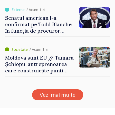
normale
/ Acum 1 zi
Senatul american l-a
confirmat pe Todd Blanche
în funcția de procuror
general al Statelor Unite
/ Acum 1 zi
Moldova sunt EU // Tamara
Șchiopu, antreprenoarea
care construiește punți
între Marea Britanie și
Republica Moldova
Vezi mai multe