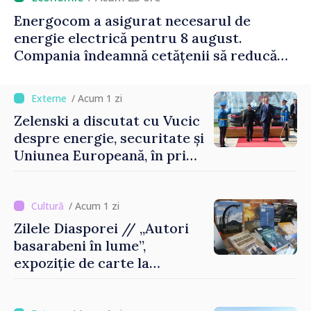
Energocom a asigurat necesarul de
energie electrică pentru 8 august.
Compania îndeamnă cetățenii să reducă
consumul în orele de vârf
/ Acum 1 zi
Zelenski a discutat cu Vucic
despre energie, securitate și
Uniunea Europeană, în prima
sa vizită în Serbia
/ Acum 1 zi
Zilele Diasporei // „Autori
basarabeni în lume”,
expoziție de carte la
Biblioteca Națională