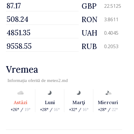
GBP
22.5125
RON
3.8611
UAH
0.4045
RUB
0.2053
Vremea
Informația oferită de
meteo2.md
Astăzi
Luni
Marţi
Miercuri
+26° /
19°
+28° /
16°
+32° /
16°
+28° /
22°