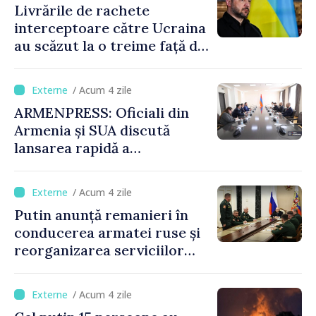
Livrările de rachete
interceptoare către Ucraina
au scăzut la o treime față de
anul trecut
/ Acum 4 zile
ARMENPRESS: Oficiali din
Armenia și SUA discută
lansarea rapidă a
programului TRIPP
/ Acum 4 zile
Putin anunță remanieri în
conducerea armatei ruse și
reorganizarea serviciilor
logistice
/ Acum 4 zile