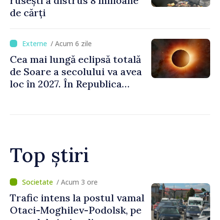
rusești a distrus 8 milioane
de cărți
/ Acum 6 zile
Cea mai lungă eclipsă totală
de Soare a secolului va avea
loc în 2027. În Republica
Moldova, Soarele va fi
acoperit în proporție de
până la 44%
Top știri
/ Acum 1 oră
Judocanul Vladimir Iacomi a
cucerit bronzul la Cupa