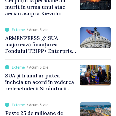
Cel puțin 15 persoane au
murit în urma unui atac
aerian asupra Kievului
/ Acum 5 zile
ARMENPRESS // SUA
majorează finanțarea
Fondului TRIPP+ Enterprise
pentru Armenia la 402
milioane de dolari
/ Acum 5 zile
SUA şi Iranul ar putea
încheia un acord în vederea
redeschiderii Strâmtorii
Ormuz până miercuri,
anunţă secretarul american
/ Acum 5 zile
al Trezoreriei
Peste 25 de milioane de