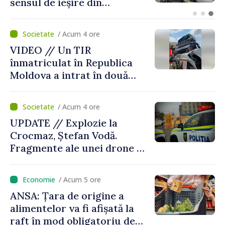
Europei de tineret de la
Skopje
/ Acum 4 ore
VIDEO // Un TIR
înmatriculat în Republica
Moldova a intrat în două
gospodării din Vaslui,
România
/ Acum 4 ore
UPDATE // Explozie la
Crocmaz, Ștefan Vodă.
Fragmente ale unei drone de
luptă depistate la fața
locului
/ Acum 5 ore
ANSA: Țara de origine a
alimentelor va fi afișată la
raft în mod obligatoriu de