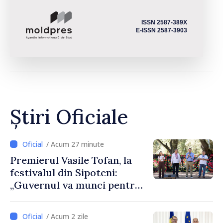
ISSN 2587-389X
E-ISSN 2587-3903
Știri Oficiale
/ Acum 27 minute
Premierul Vasile Tofan, la
festivalul din Sipoteni:
„Guvernul va munci pentru
ca fiecare sat, fiecare
comunitate și toți
/ Acum 2 zile
moldovenii să prospere”