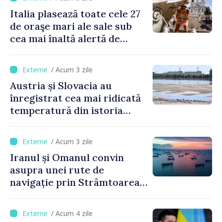
Italia plasează toate cele 27
de oraşe mari ale sale sub
cea mai înaltă alertă de
caniculă
/ Acum 3 zile
Austria și Slovacia au
înregistrat cea mai ridicată
temperatură din istoria
măsurătorilor
/ Acum 3 zile
Iranul și Omanul convin
asupra unei rute de
navigație prin Strâmtoarea
Ormuz
/ Acum 4 zile