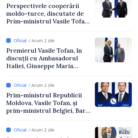
Perspectivele cooperării
moldo-turce, discutate de
Prim-ministrul Vasile Tofan
și Ambasadorul Turciei,
Uygar Mustafa Sertel
/ Acum 2 zile
Premierul Vasile Tofan, în
discuții cu Ambasadorul
Italiei, Giuseppe Maria
Perricone
/ Acum 2 zile
Prim-ministrul Republicii
Moldova, Vasile Tofan, și
prim-ministrul Belgiei, Bart
De Wever, au discutat
despre parcursul european
/ Acum 2 zile
al Republicii Moldova.