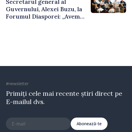
Secretarul general al
Guvernului, Alexei Buzu, la
Forumul Diasporei: „Avem
nevoie de fiecare dintre
dumneavoastră pentru a
construi comunități mai
puternice”
#newsletter
Primiți cele mai recente știri direct pe
E-mailul dvs.
Abonează-te