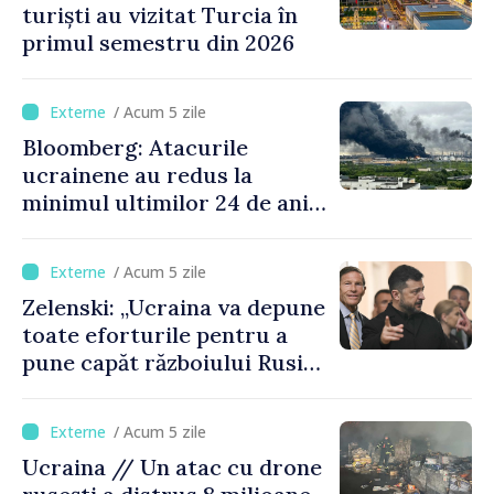
turiști au vizitat Turcia în
primul semestru din 2026
/ Acum 5 zile
Bloomberg: Atacurile
ucrainene au redus la
minimul ultimilor 24 de ani
procesarea petrolului în
Rusia
/ Acum 5 zile
Zelenski: „Ucraina va depune
toate eforturile pentru a
pune capăt războiului Rusiei
înainte de iarnă”
/ Acum 5 zile
Ucraina // Un atac cu drone