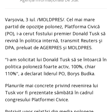
Agenția Informațională De Stat
Varșovia, 3 iul. /MOLDPRES/. Cel mai mare
partid de opoziţie polonez, Platforma Civică
(PO), i-a cerut fostului premier Donald Tusk să
revină în politica internă, transmit Reuters şi
DPA, preluat de AGERPRES și MOLDPRES.
''I-am solicitat lui Donald Tusk să se întoarcă în
politica poloneză foarte activ, 100%, chiar
110%'', a declarat liderul PO, Borys Budka.
Planurile mai concrete privind revenirea lui
Tusk vor fi prezentate sâmbătă în cadrul
congresului Platformei Civice.
Potrivit unor relatări din media poloneze,