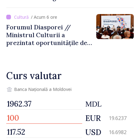
luni, 10 august. Comercianții
riscă amenzi de zeci de mii
/ Acum 6 ore
de lei de lei
Forumul Diasporei //
Ministrul Culturii a
prezintat oportunitățile de
finanțare pentru proiecte
culturale și mobilitatea
artiștilor
Curs valutar
Banca Națională a Moldovei
MDL
EUR
19.6237
USD
16.6982