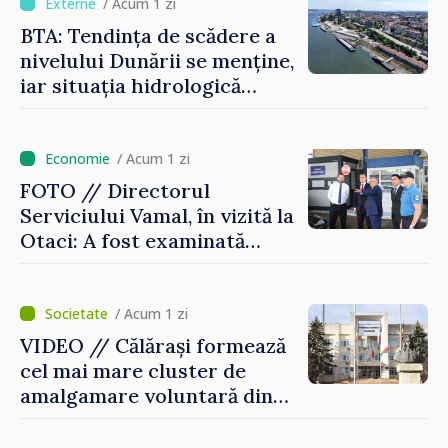
/ Acum 1 zi
BTA: Tendința de scădere a
nivelului Dunării se menține,
iar situația hidrologică
rămâne dificilă
/ Acum 1 zi
FOTO // Directorul
Serviciului Vamal, în vizită la
Otaci: A fost examinată
posibilitatea dotării Zonei de
control vamal cu un scanner
performant
/ Acum 1 zi
VIDEO // Călărași formează
cel mai mare cluster de
amalgamare voluntară din
Republica Moldova. Consiliul
orășenesc a aprobat decizia