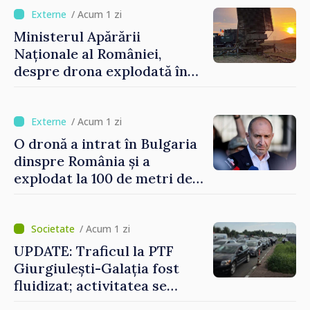
finală
/ Acum 1 zi
Ministerul Apărării
Naționale al României,
despre drona explodată în
Bulgaria: „Radarele noastre
nu au detectat niciun
vehicul aerian”
/ Acum 1 zi
O dronă a intrat în Bulgaria
dinspre România și a
explodat la 100 de metri de
graniță
/ Acum 1 zi
UPDATE: Traficul la PTF
Giurgiulești-Galația fost
fluidizat; activitatea se
desfășoară în condiții