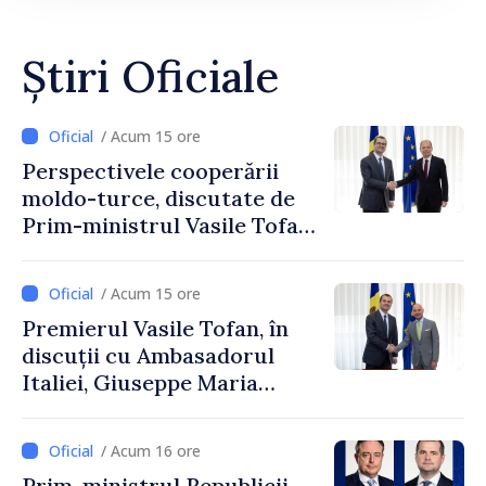
Știri Oficiale
/ Acum 15 ore
Perspectivele cooperării
moldo-turce, discutate de
Prim-ministrul Vasile Tofan
și Ambasadorul Turciei,
Uygar Mustafa Sertel
/ Acum 15 ore
Premierul Vasile Tofan, în
discuții cu Ambasadorul
Italiei, Giuseppe Maria
Perricone
/ Acum 16 ore
Prim-ministrul Republicii