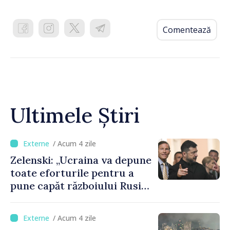
Comentează
Ultimele Știri
/ Acum 4 zile
Zelenski: „Ucraina va depune
toate eforturile pentru a
pune capăt războiului Rusiei
înainte de iarnă”
/ Acum 4 zile