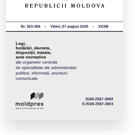
Nr. 363-366
Vineri, 07 august 2026
XXXIII
Legi,
hotărâri, decrete,
dispoziții, tratate,
acte normative
ale organelor centrale
de specialitate ale administrației
publice, informații, anunțuri,
comunicate
ISSN 2587-389X
E-ISSN 2587-3903