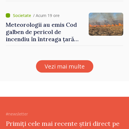
moldovenilor de peste
hotare
/ Acum 19 ore
Meteorologii au emis Cod
galben de pericol de
incendiu în întreaga țară
până pe 14 august
Vezi mai multe
#newsletter
Primiți cele mai recente știri direct pe