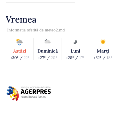
Vremea
Informația oferită de
meteo2.md
Astăzi
Duminică
Luni
Marţi
+30° /
22°
+27° /
20°
+28° /
17°
+32° /
18°