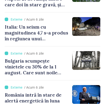
care doi în stare gravă, și
pagube materiale
/ Acum 6 zile
Italia: Un seism cu
magnitudinea 4,7 s-a produs
în regiunea unui
supervulcan din apropiere
de Napoli
/ Acum 6 zile
Bulgaria scumpește
vinietele cu 30% de la 1
august. Care sunt noile
tarife pentru taxa de drum
/ Acum 6 zile
România intră în stare de
alertă energetică în luna