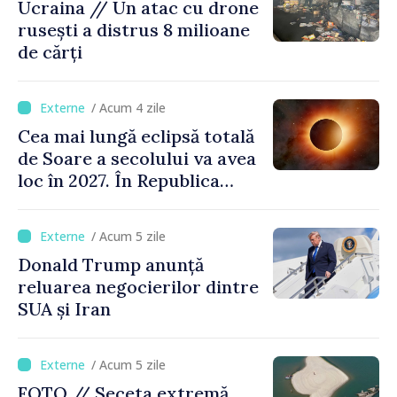
Ucraina // Un atac cu drone
rusești a distrus 8 milioane
de cărți
/ Acum 4 zile
Cea mai lungă eclipsă totală
de Soare a secolului va avea
loc în 2027. În Republica
Moldova, Soarele va fi
acoperit în proporție de
/ Acum 5 zile
până la 44%
Donald Trump anunță
reluarea negocierilor dintre
SUA și Iran
/ Acum 5 zile
FOTO // Seceta extremă