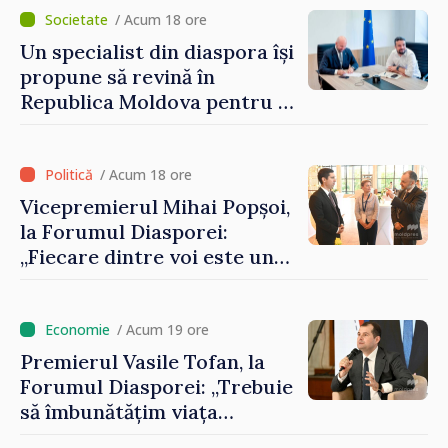
/ Acum 18 ore
Un specialist din diaspora își
propune să revină în
Republica Moldova pentru a
contribui la dezvoltarea
registrului naval național
/ Acum 18 ore
Vicepremierul Mihai Popșoi,
la Forumul Diasporei:
„Fiecare dintre voi este un
ambasador al țării noastre și
contribuie la promovarea
imaginii Republicii Moldova”
/ Acum 19 ore
Premierul Vasile Tofan, la
Forumul Diasporei: „Trebuie
să îmbunătățim viața
oamenilor și să repornim