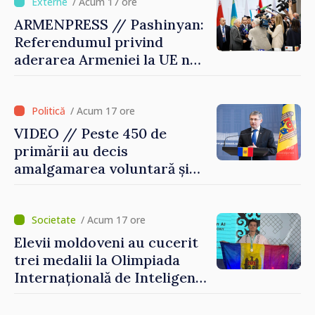
/ Acum 17 ore
ARMENPRESS // Pashinyan:
Referendumul privind
aderarea Armeniei la UE nu
este posibil în această etapă
/ Acum 17 ore
VIDEO // Peste 450 de
primării au decis
amalgamarea voluntară și
vor beneficia de fonduri
pentru investiții. Igor
Grosu: „Este important să
/ Acum 17 ore
depășim blocajele și să dăm o
Elevii moldoveni au cucerit
șansă localităților să se
trei medalii la Olimpiada
dezvolte”
Internațională de Inteligență
Artificială