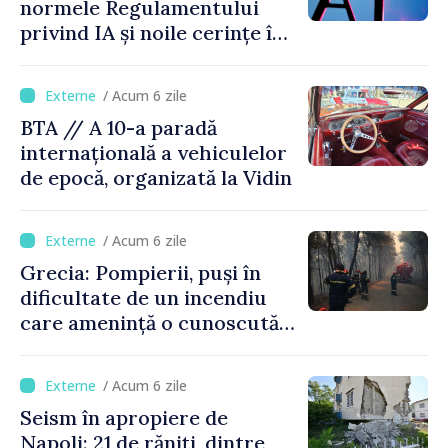
normele Regulamentului
privind IA și noile cerințe în
materie de transparență
/ Acum 6 zile
BTA // A 10-a paradă
internațională a vehiculelor
de epocă, organizată la Vidin
/ Acum 6 zile
Grecia: Pompierii, puși în
dificultate de un incendiu
care amenință o cunoscută
stațiune estivală
/ Acum 6 zile
Seism în apropiere de
Napoli: 21 de răniți, dintre