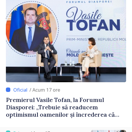
/ Acum 17 ore
Premierul Vasile Tofan, la Forumul
Diasporei: „Trebuie să readucem
optimismul oamenilor și încrederea că
Republica Moldova merge în direcția
corectă”