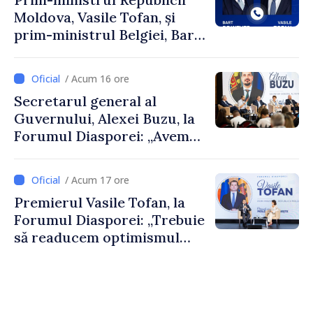
Moldova, Vasile Tofan, și
prim-ministrul Belgiei, Bart
De Wever, au discutat
despre parcursul european
/ Acum 16 ore
al Republicii Moldova.
Secretarul general al
Guvernului, Alexei Buzu, la
Forumul Diasporei: „Avem
nevoie de fiecare dintre
dumneavoastră pentru a
/ Acum 17 ore
construi comunități mai
Premierul Vasile Tofan, la
puternice”
Forumul Diasporei: „Trebuie
să readucem optimismul
oamenilor și încrederea că
Republica Moldova merge în
direcția corectă”