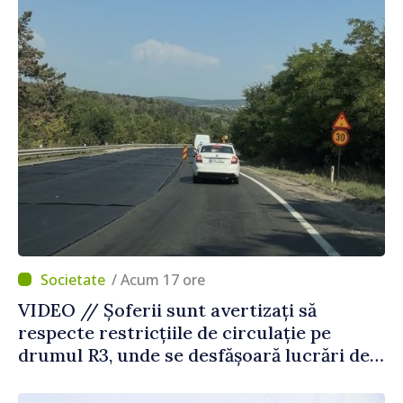
Străinătate
/ Acum 17 ore
VIDEO // Șoferii sunt avertizați să
respecte restricțiile de circulație pe
drumul R3, unde se desfășoară lucrări de
reparație