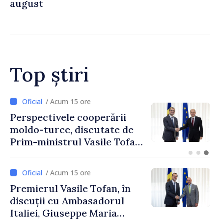
august
Top știri
/ Acum 15 ore
Perspectivele cooperării
moldo-turce, discutate de
Prim-ministrul Vasile Tofan
și Ambasadorul Turciei,
Uygar Mustafa Sertel
/ Acum 15 ore
Premierul Vasile Tofan, în
discuții cu Ambasadorul
Italiei, Giuseppe Maria