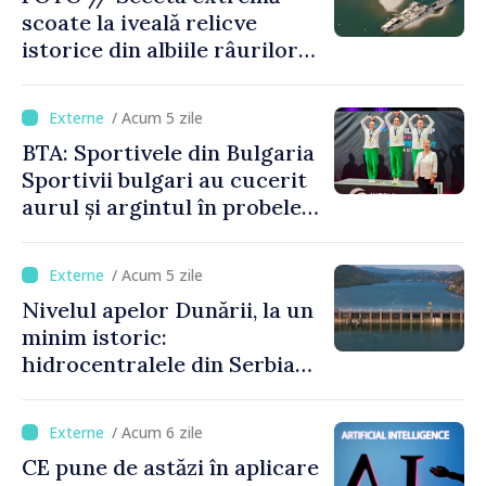
scoate la iveală relicve
istorice din albiile râurilor
europene
/ Acum 5 zile
BTA: Sportivele din Bulgaria
Sportivii bulgari au cucerit
aurul și argintul în probele
de juniori la Cupa Mondială
de gimnastică aerobică de la
/ Acum 5 zile
Oradea
Nivelul apelor Dunării, la un
minim istoric:
hidrocentralele din Serbia
funcționează la 20% din
capacitate
/ Acum 6 zile
CE pune de astăzi în aplicare