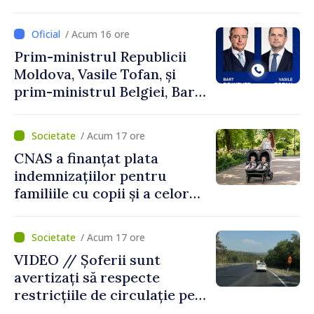
Perricone
/ Acum 16 ore
Prim-ministrul Republicii
Moldova, Vasile Tofan, și
prim-ministrul Belgiei, Bart
De Wever, au discutat
despre parcursul european
/ Acum 17 ore
al Republicii Moldova.
CNAS a finanțat plata
indemnizațiilor pentru
familiile cu copii și a celor
pentru incapacitate
temporară de muncă
/ Acum 17 ore
VIDEO // Șoferii sunt
avertizați să respecte
restricțiile de circulație pe
drumul R3, unde se