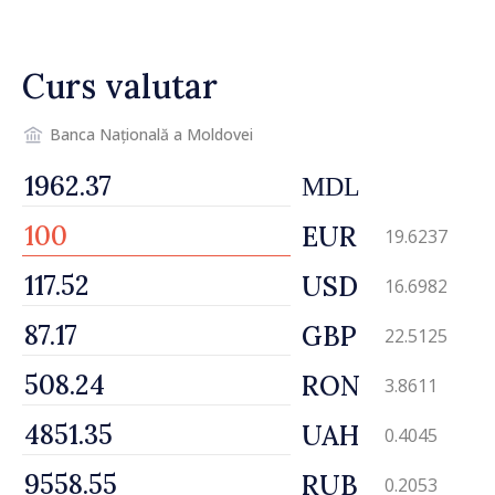
desfășoară lucrări de
reparație
Curs valutar
Banca Națională a Moldovei
MDL
EUR
19.6237
USD
16.6982
GBP
22.5125
RON
3.8611
UAH
0.4045
RUB
0.2053