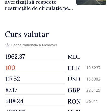
avertizați să respecte
restricțiile de circulație pe
drumul R3, unde se
desfășoară lucrări de
reparație
Curs valutar
Banca Națională a Moldovei
MDL
EUR
19.6237
USD
16.6982
GBP
22.5125
RON
3.8611