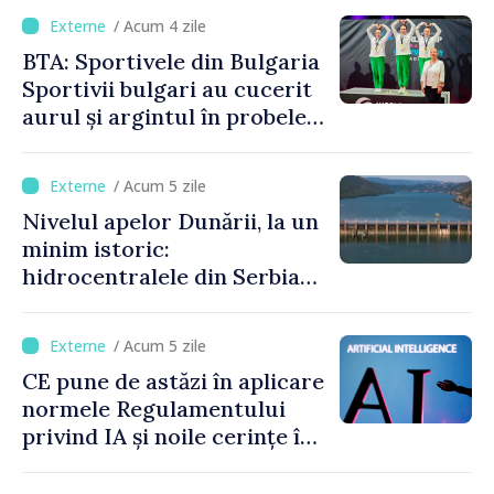
/ Acum 4 zile
BTA: Sportivele din Bulgaria
Sportivii bulgari au cucerit
aurul și argintul în probele
de juniori la Cupa Mondială
de gimnastică aerobică de la
/ Acum 5 zile
Oradea
Nivelul apelor Dunării, la un
minim istoric:
hidrocentralele din Serbia
funcționează la 20% din
capacitate
/ Acum 5 zile
CE pune de astăzi în aplicare
normele Regulamentului
privind IA și noile cerințe în
materie de transparență