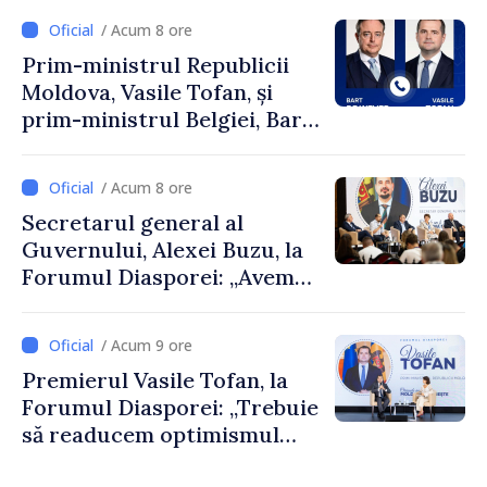
/ Acum 8 ore
Prim-ministrul Republicii
Moldova, Vasile Tofan, și
prim-ministrul Belgiei, Bart
De Wever, au discutat
despre parcursul european
/ Acum 8 ore
al Republicii Moldova.
Secretarul general al
Guvernului, Alexei Buzu, la
Forumul Diasporei: „Avem
nevoie de fiecare dintre
dumneavoastră pentru a
/ Acum 9 ore
construi comunități mai
Premierul Vasile Tofan, la
puternice”
Forumul Diasporei: „Trebuie
să readucem optimismul
oamenilor și încrederea că