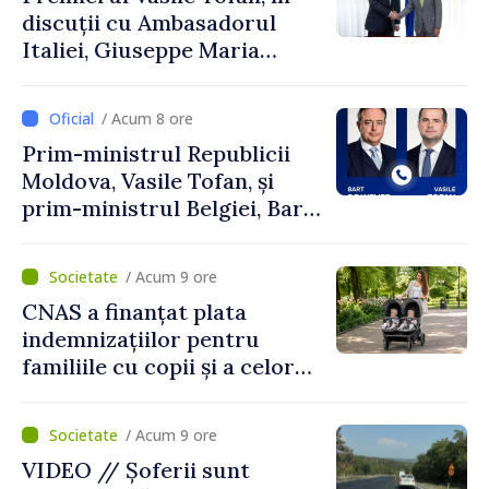
discuții cu Ambasadorul
Italiei, Giuseppe Maria
Perricone
/ Acum 8 ore
Prim-ministrul Republicii
Moldova, Vasile Tofan, și
prim-ministrul Belgiei, Bart
De Wever, au discutat
despre parcursul european
/ Acum 9 ore
al Republicii Moldova.
CNAS a finanțat plata
indemnizațiilor pentru
familiile cu copii și a celor
pentru incapacitate
temporară de muncă
/ Acum 9 ore
VIDEO // Șoferii sunt