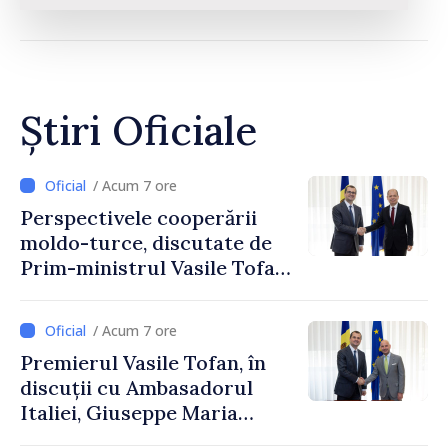
Știri Oficiale
/ Acum 7 ore
Perspectivele cooperării
moldo-turce, discutate de
Prim-ministrul Vasile Tofan
și Ambasadorul Turciei,
Uygar Mustafa Sertel
/ Acum 7 ore
Premierul Vasile Tofan, în
discuții cu Ambasadorul
Italiei, Giuseppe Maria
Perricone