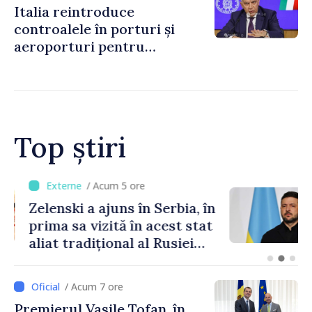
Italia reintroduce
controalele în porturi și
aeroporturi pentru
legăturile cu Spania, în urma
crizei migranților din Ceuta
Top știri
/ Acum 5 ore
Zelenski a ajuns în Serbia, în
prima sa vizită în acest stat
aliat tradițional al Rusiei
după 2022
/ Acum 7 ore
Premierul Vasile Tofan, în