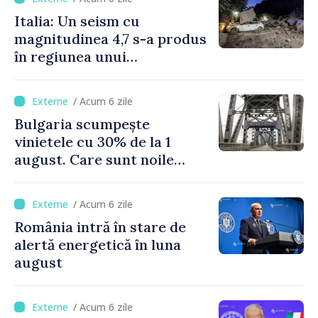
Italia: Un seism cu
magnitudinea 4,7 s-a produs
în regiunea unui
supervulcan din apropiere
de Napoli
/ Acum 6 zile
Bulgaria scumpește
vinietele cu 30% de la 1
august. Care sunt noile
tarife pentru taxa de drum
/ Acum 6 zile
România intră în stare de
alertă energetică în luna
august
/ Acum 6 zile