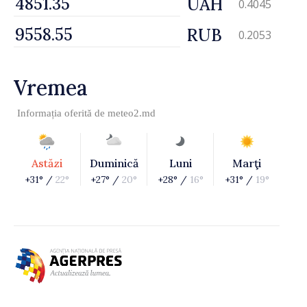
UAH
0.4045
RUB
0.2053
Vremea
Informația oferită de
meteo2.md
Astăzi
Duminică
Luni
Marţi
+31° /
22°
+27° /
20°
+28° /
16°
+31° /
19°