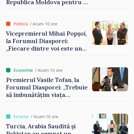
Republica Moldova pentru a
contribui la dezvoltarea
registrului naval național
/ Acum 10 ore
Vicepremierul Mihai Popșoi,
la Forumul Diasporei:
„Fiecare dintre voi este un
ambasador al țării noastre și
contribuie la promovarea
imaginii Republicii Moldova”
/ Acum 10 ore
Premierul Vasile Tofan, la
Forumul Diasporei: „Trebuie
să îmbunătățim viața
oamenilor și să repornim
motoarele economiei”
/ Acum 10 ore
Turcia, Arabia Saudită și
Pakistan au semnat un