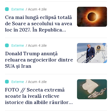
/ Acum 4 zile
Cea mai lungă eclipsă totală
de Soare a secolului va avea
loc în 2027. În Republica
Moldova, Soarele va fi
acoperit în proporție de
/ Acum 4 zile
până la 44%
Donald Trump anunță
reluarea negocierilor dintre
SUA și Iran
/ Acum 4 zile
FOTO // Seceta extremă
scoate la iveală relicve
istorice din albiile râurilor
europene