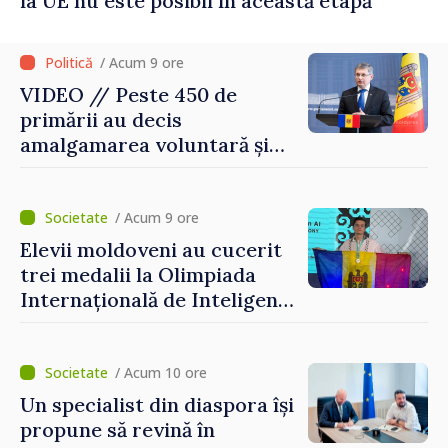
la UE nu este posibil în această etapă
/ Acum 9 ore
VIDEO // Peste 450 de
primării au decis
amalgamarea voluntară și
vor beneficia de fonduri
pentru investiții. Igor
Grosu: „Este important să
/ Acum 9 ore
depășim blocajele și să dăm o
Elevii moldoveni au cucerit
șansă localităților să se
trei medalii la Olimpiada
dezvolte”
Internațională de Inteligență
Artificială
/ Acum 10 ore
Un specialist din diaspora își
propune să revină în