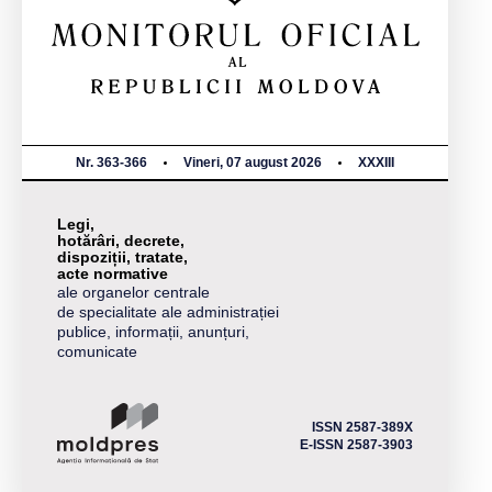
Nr. 363-366
Vineri, 07 august 2026
XXXIII
Legi,
hotărâri, decrete,
dispoziții, tratate,
acte normative
ale organelor centrale
de specialitate ale administrației
publice, informații, anunțuri,
comunicate
ISSN 2587-389X
E-ISSN 2587-3903