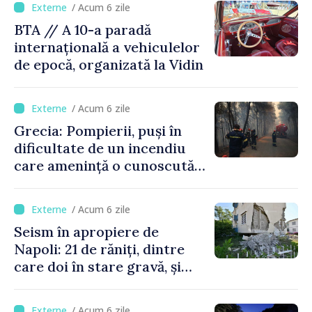
/ Acum 6 zile
BTA // A 10-a paradă
internațională a vehiculelor
de epocă, organizată la Vidin
/ Acum 6 zile
Grecia: Pompierii, puși în
dificultate de un incendiu
care amenință o cunoscută
stațiune estivală
/ Acum 6 zile
Seism în apropiere de
Napoli: 21 de răniți, dintre
care doi în stare gravă, și
pagube materiale
/ Acum 6 zile