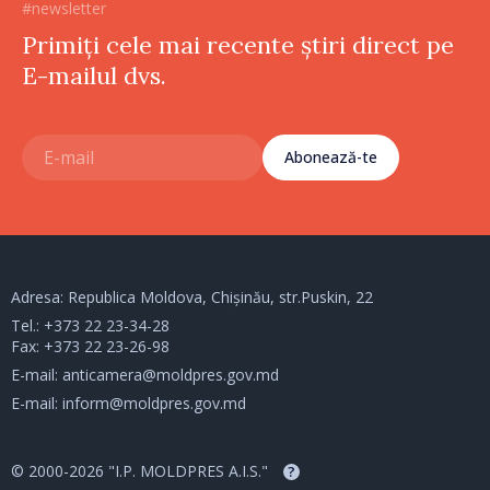
#newsletter
Primiți cele mai recente știri direct pe
E-mailul dvs.
Abonează-te
Adresa: Republica Moldova, Chișinău, str.Puskin, 22
Tel.:
+373 22 23-34-28
Fax: +373 22 23-26-98
E-mail:
anticamera@moldpres.gov.md
E-mail:
inform@moldpres.gov.md
© 2000-2026 "I.P. MOLDPRES A.I.S."
?