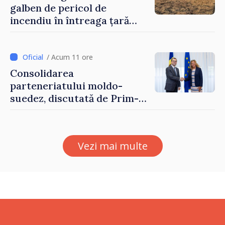
galben de pericol de
incendiu în întreaga țară
până pe 14 august
/ Acum 11 ore
Consolidarea
parteneriatului moldo-
suedez, discutată de Prim-
ministrul Vasile Tofan și
Ambasadoarea Suediei,
Petra Lärke
Vezi mai multe