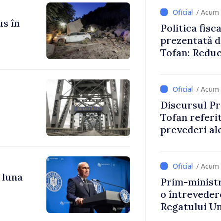
/ Acum 
us în
Politica fisc
prezentată d
Tofan: Reduc
stimularea in
mai echitabi
/ Acum 
Discursul Pr
Tofan referit
prevederi ale
anul 2027
/ Acum 
 luna
Prim-ministr
o întrevede
Regatului Uni
Irlandei de 