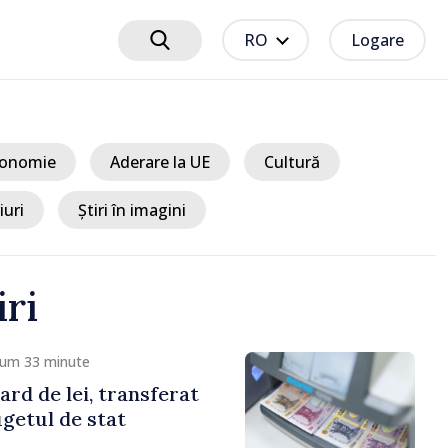
RO
Logare
onomie
Aderare la UE
Cultură
iuri
Știri în imagini
iri
cum 39 minute
aje antipoluare au fost
e pe Nistru după
 luni de intervenții