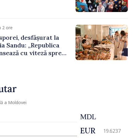
 2 ore
porei, desfășurat la
ia Sandu: „Republica
sează cu viteză spre
ora poate juca un rol
 promovarea și
cestui parcurs”
utar
lă a Moldovei
MDL
EUR
19.6237