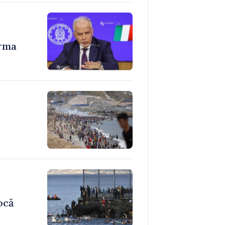
urma
ocă