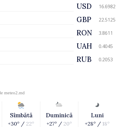
USD
16.6982
GBP
22.5125
RON
3.8611
UAH
0.4045
RUB
0.2053
 de
meteo2.md
Sîmbătă
Duminică
Luni
+30° /
22°
+27° /
20°
+28° /
18°