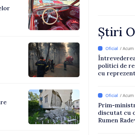
elor
Știri O
/ Acum 
Întrevederea
politici de r
cu reprezent
Comitetului 
Roșii în Mol
/ Acum 
tre
Prim-ministr
discutat cu 
Rumen Rade