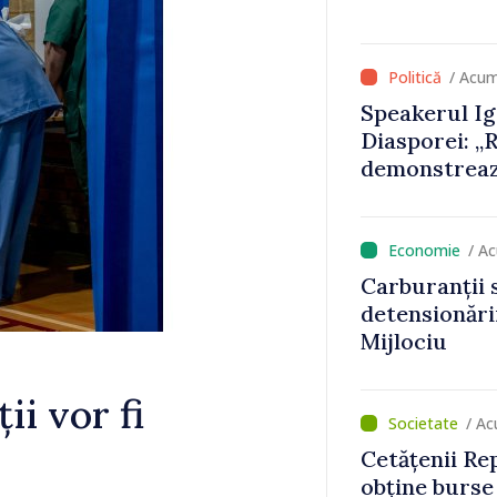
/ Acum
Speakerul Ig
Diasporei: „
demonstrează
acasă și de p
să devină par
europene”
/ A
Carburanții s
detensionării
Mijlociu
ii vor fi
/ Ac
Cetățenii Re
obține burse