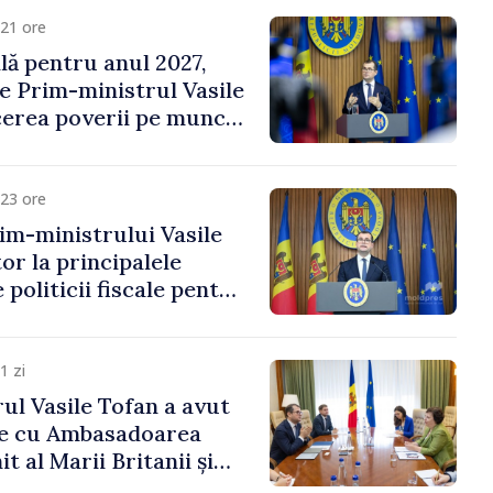
21 ore
ală pentru anul 2027,
e Prim-ministrul Vasile
erea poverii pe muncă,
vestițiilor și o taxare
lă
23 ore
im-ministrului Vasile
or la principalele
 politicii fiscale pentru
1 zi
ul Vasile Tofan a avut
re cu Ambasadoarea
t al Marii Britanii și
Nord, Fern Horine