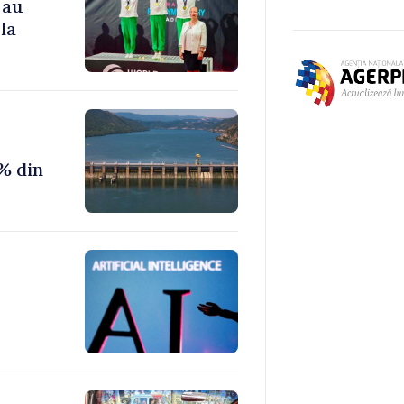
 au
la
% din