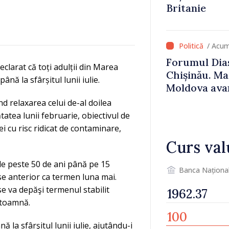
Britanie
/ Acum
Forumul Dias
larat că toți adulții din Marea
Chișinău. Ma
nă la sfârșitul lunii iulie.
Moldova avan
UE, iar diasp
d relaxarea celui de-al doilea
important în
atea lunii februarie, obiectivul de
susținerea a
ei cu risc ridicat de contaminare,
Curs val
de peste 50 de ani până pe 15
Banca Naționa
se anterior ca termen luna mai.
, se va depăşi termenul stabilit
 toamnă.
la sfârşitul lunii iulie, ajutându-i