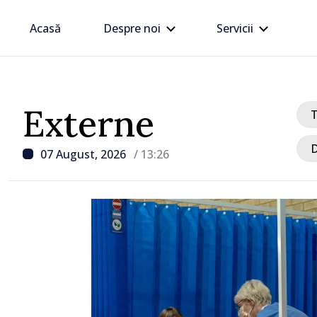
Acasă
Despre noi
Servicii
Externe
D
07 August, 2026
/ 13:26
/ Acum 33 minute
Circa un miliard de lei, 
de BNM la bugetul de st