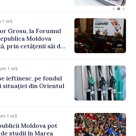
 1 oră
or Grosu, la Forumul
Republica Moldova
, prin cetățenii săi de
este hotare, că merită
te a marii familii
cum 1 oră
e ieftinesc, pe fondul
 situației din Orientul
um 1 oră
publicii Moldova pot
 de studii în Marea