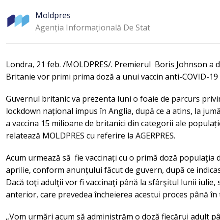
Moldpres
Agenția Informațională De Stat
Londra, 21 feb. /MOLDPRES/. Premierul Boris Johnson a dec
Britanie vor primi prima doză a unui vaccin anti-COVID-19 pâ
Guvernul britanic va prezenta luni o foaie de parcurs privin
lockdown național impus în Anglia, după ce a atins, la jumăt
a vaccina 15 milioane de britanici din categorii ale populați
relatează MOLDPRES cu referire la AGERPRES.
Acum urmează să fie vaccinați cu o primă doză populaţia 
aprilie, conform anunțului făcut de guvern, după ce indica
Dacă toţi adulţii vor fi vaccinaţi până la sfârşitul lunii iulie
anterior, care prevedea încheierea acestui proces până în
„Vom urmări acum să administrăm o doză fiecărui adult până 