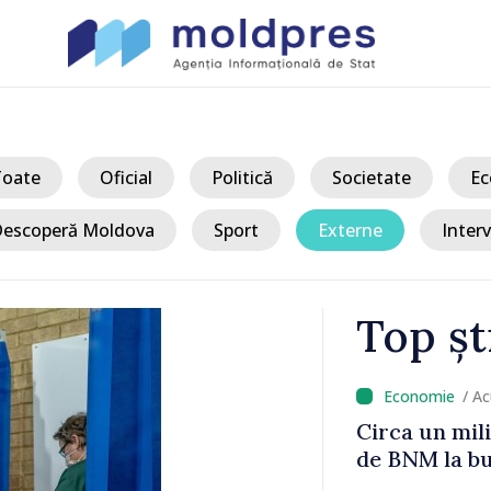
Toate
Oficial
Politică
Societate
Ec
escoperă Moldova
Sport
Externe
Interv
Top șt
/ A
transferat
Ultimele bar
at
demontate d
aproape cinci