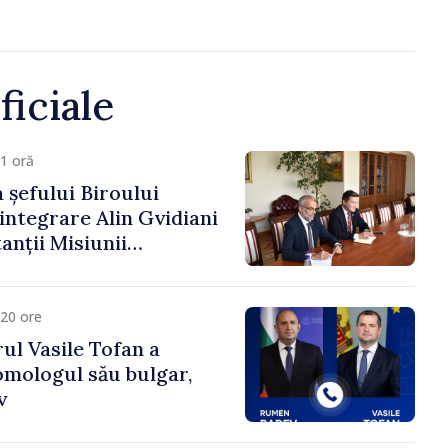
ficiale
1 oră
 șefului Biroului
eintegrare Alin Gvidiani
anții Misiunii
Internațional al Crucii
dova
20 ore
ul Vasile Tofan a
omologul său bulgar,
v