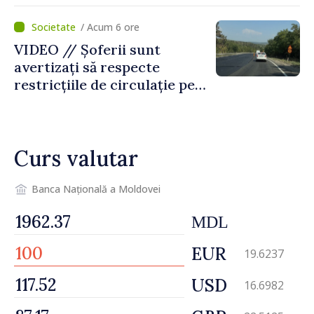
pentru incapacitate
temporară de muncă
/ Acum 6 ore
VIDEO // Șoferii sunt
avertizați să respecte
restricțiile de circulație pe
drumul R3, unde se
desfășoară lucrări de
reparație
Curs valutar
Banca Națională a Moldovei
MDL
EUR
19.6237
USD
16.6982