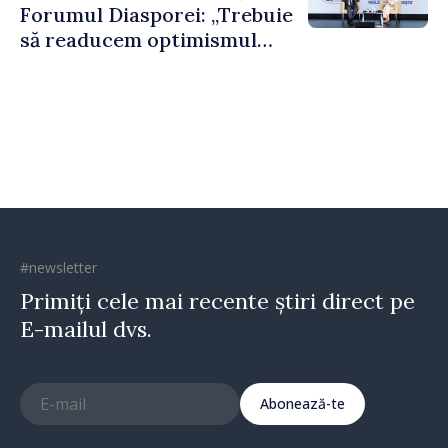
Forumul Diasporei: „Trebuie
să readucem optimismul
oamenilor și încrederea că
Republica Moldova merge în
direcția corectă”
#newsletter
Primiți cele mai recente știri direct pe
E-mailul dvs.
Abonează-te