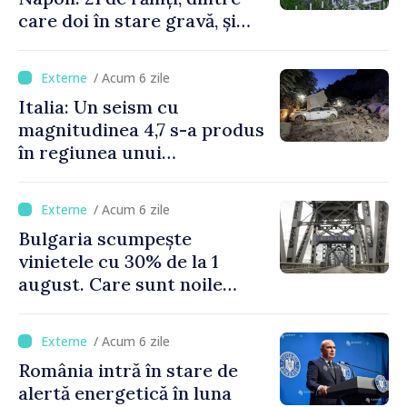
care doi în stare gravă, și
pagube materiale
/ Acum 6 zile
Italia: Un seism cu
magnitudinea 4,7 s-a produs
în regiunea unui
supervulcan din apropiere
de Napoli
/ Acum 6 zile
Bulgaria scumpește
vinietele cu 30% de la 1
august. Care sunt noile
tarife pentru taxa de drum
/ Acum 6 zile
România intră în stare de
alertă energetică în luna