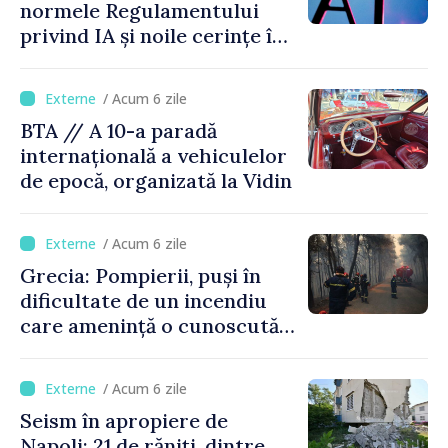
normele Regulamentului
privind IA și noile cerințe în
materie de transparență
/ Acum 6 zile
BTA // A 10-a paradă
internațională a vehiculelor
de epocă, organizată la Vidin
/ Acum 6 zile
Grecia: Pompierii, puși în
dificultate de un incendiu
care amenință o cunoscută
stațiune estivală
/ Acum 6 zile
Seism în apropiere de
Napoli: 21 de răniți, dintre