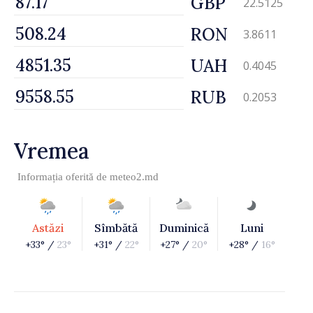
GBP
22.5125
RON
3.8611
UAH
0.4045
RUB
0.2053
Vremea
Informația oferită de
meteo2.md
Astăzi
Sîmbătă
Duminică
Luni
+33° /
23°
+31° /
22°
+27° /
20°
+28° /
16°