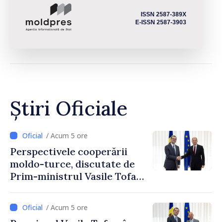
ISSN 2587-389X
E-ISSN 2587-3903
Știri Oficiale
/ Acum 5 ore
Perspectivele cooperării
moldo-turce, discutate de
Prim-ministrul Vasile Tofan
și Ambasadorul Turciei,
Uygar Mustafa Sertel
/ Acum 5 ore