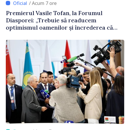
/ Acum 7 ore
Premierul Vasile Tofan, la Forumul
Diasporei: „Trebuie să readucem
optimismul oamenilor și încrederea că
Republica Moldova merge în direcția
corectă”