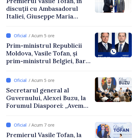
Premierul Vasile Tofan, în
discuții cu Ambasadorul
Italiei, Giuseppe Maria
Perricone
/ Acum 5 ore
Prim-ministrul Republicii
Moldova, Vasile Tofan, și
prim-ministrul Belgiei, Bart
De Wever, au discutat
despre parcursul european
/ Acum 5 ore
al Republicii Moldova.
Secretarul general al
Guvernului, Alexei Buzu, la
Forumul Diasporei: „Avem
nevoie de fiecare dintre
dumneavoastră pentru a
/ Acum 7 ore
construi comunități mai
Premierul Vasile Tofan, la
puternice”