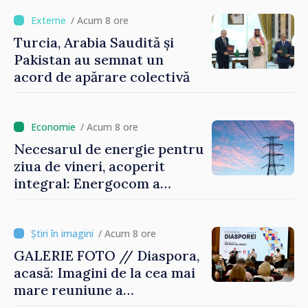
motoarele economiei”
/ Acum 8 ore
Turcia, Arabia Saudită și
Pakistan au semnat un
acord de apărare colectivă
/ Acum 8 ore
Necesarul de energie pentru
ziua de vineri, acoperit
integral: Energocom a
rezervat volumele
/ Acum 8 ore
GALERIE FOTO // Diaspora,
acasă: Imagini de la cea mai
mare reuniune a
moldovenilor de peste