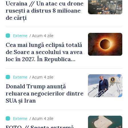
Ucraina // Un atac cu drone
rusești a distrus 8 milioane
de cărți
/ Acum 4 zile
Cea mai lungă eclipsă totală
de Soare a secolului va avea
loc în 2027. În Republica
Moldova, Soarele va fi
acoperit în proporție de
/ Acum 4 zile
până la 44%
Donald Trump anunță
reluarea negocierilor dintre
SUA și Iran
/ Acum 4 zile
FOTO // Seceta extremă