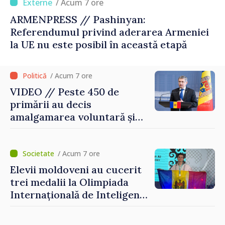
/ Acum 7 ore
ARMENPRESS // Pashinyan:
Referendumul privind aderarea Armeniei
la UE nu este posibil în această etapă
/ Acum 7 ore
VIDEO // Peste 450 de
primării au decis
amalgamarea voluntară și
vor beneficia de fonduri
pentru investiții. Igor
Grosu: „Este important să
/ Acum 7 ore
depășim blocajele și să dăm o
Elevii moldoveni au cucerit
șansă localităților să se
trei medalii la Olimpiada
dezvolte”
Internațională de Inteligență
Artificială