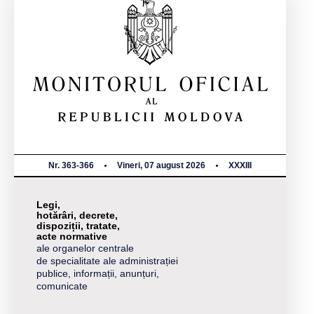
Nr. 363-366
Vineri, 07 august 2026
XXXIII
Legi,
hotărâri, decrete,
dispoziții, tratate,
acte normative
ale organelor centrale
de specialitate ale administrației
publice, informații, anunțuri,
comunicate