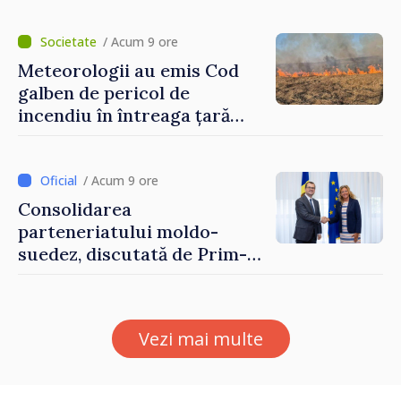
hotare
/ Acum 9 ore
Meteorologii au emis Cod
galben de pericol de
incendiu în întreaga țară
până pe 14 august
/ Acum 9 ore
Consolidarea
parteneriatului moldo-
suedez, discutată de Prim-
ministrul Vasile Tofan și
Ambasadoarea Suediei,
Petra Lärke
Vezi mai multe