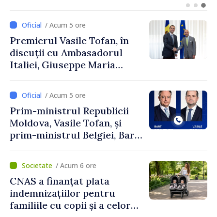
turism, investiții și
exporturi
/ Acum 5 ore
Premierul Vasile Tofan, în
discuții cu Ambasadorul
Italiei, Giuseppe Maria
Perricone
/ Acum 5 ore
Prim-ministrul Republicii
Moldova, Vasile Tofan, și
prim-ministrul Belgiei, Bart
De Wever, au discutat
despre parcursul european
/ Acum 6 ore
al Republicii Moldova.
CNAS a finanțat plata
indemnizațiilor pentru
familiile cu copii și a celor