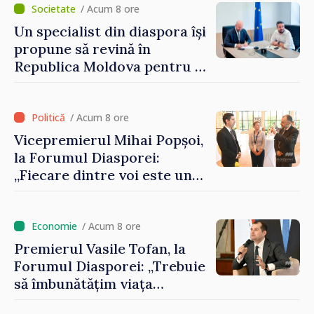
/ Acum 8 ore
Un specialist din diaspora își
propune să revină în
Republica Moldova pentru a
contribui la dezvoltarea
registrului naval național
/ Acum 8 ore
Vicepremierul Mihai Popșoi,
la Forumul Diasporei:
„Fiecare dintre voi este un
ambasador al țării noastre și
contribuie la promovarea
imaginii Republicii Moldova”
/ Acum 8 ore
Premierul Vasile Tofan, la
Forumul Diasporei: „Trebuie
să îmbunătățim viața
oamenilor și să repornim