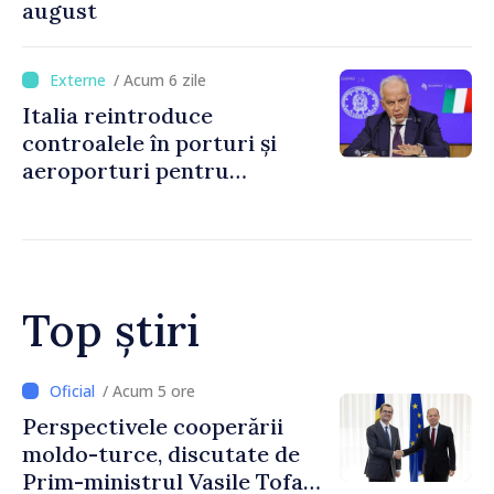
august
/ Acum 6 zile
Italia reintroduce
controalele în porturi și
aeroporturi pentru
legăturile cu Spania, în urma
crizei migranților din Ceuta
Top știri
/ Acum 2 ore
Forumul Diasporei //
Republica Moldova,
promovată în Elveția prin