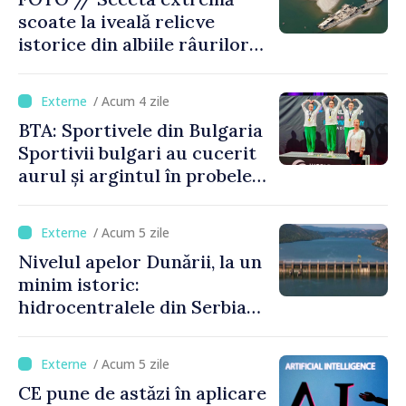
scoate la iveală relicve
istorice din albiile râurilor
europene
/ Acum 4 zile
BTA: Sportivele din Bulgaria
Sportivii bulgari au cucerit
aurul și argintul în probele
de juniori la Cupa Mondială
de gimnastică aerobică de la
/ Acum 5 zile
Oradea
Nivelul apelor Dunării, la un
minim istoric:
hidrocentralele din Serbia
funcționează la 20% din
capacitate
/ Acum 5 zile
CE pune de astăzi în aplicare