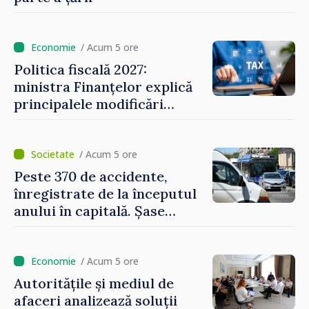
/ Acum 5 ore
Politica fiscală 2027:
ministra Finanțelor explică
principalele modificări
privind impozitul pe
bunurile imobiliare, taxele
locale și rutiere
/ Acum 5 ore
Peste 370 de accidente,
înregistrate de la începutul
anului în capitală. Șase
persoane și-au pierdut viața
/ Acum 5 ore
Autoritățile și mediul de
afaceri analizează soluții