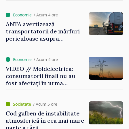
/ Acum 4 ore
ANTA avertizează
transportatorii de mărfuri
periculoase asupra
riscurilor sporite pe timp de
caniculă
/ Acum 4 ore
VIDEO // Moldelectrica:
consumatorii finali nu au
fost afectați în urma
avarierii Liniei Bălți–
Dnestrovsk. Lucrările de
reparație vor fi efectuate în
/ Acum 5 ore
regim prioritar
Cod galben de instabilitate
atmosferică în cea mai mare
parte a țării