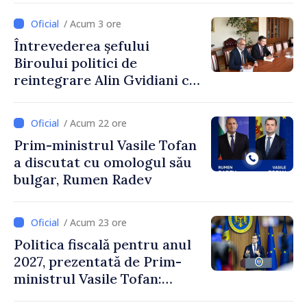
Ambasadoarea Suediei,
/ Acum 3 ore
Petra Lärke
Întrevederea șefului
Biroului politici de
reintegrare Alin Gvidiani cu
reprezentanții Misiunii
Comitetului Internațional al
/ Acum 22 ore
Crucii Roșii în Moldova
Prim-ministrul Vasile Tofan
a discutat cu omologul său
bulgar, Rumen Radev
/ Acum 23 ore
Politica fiscală pentru anul
2027, prezentată de Prim-
ministrul Vasile Tofan:
Reducerea poverii pe muncă,