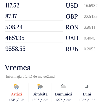
USD
16.6982
GBP
22.5125
RON
3.8611
UAH
0.4045
RUB
0.2053
Vremea
Informația oferită de
meteo2.md
Astăzi
Sîmbătă
Duminică
Luni
+33° /
23°
+30° /
22°
+27° /
20°
+28° /
18°