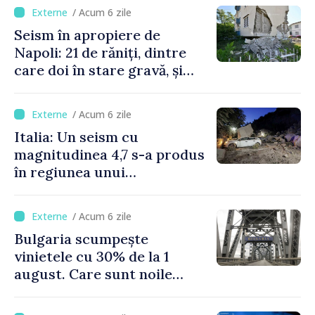
/ Acum 6 zile
Seism în apropiere de
Napoli: 21 de răniți, dintre
care doi în stare gravă, și
pagube materiale
/ Acum 6 zile
Italia: Un seism cu
magnitudinea 4,7 s-a produs
în regiunea unui
supervulcan din apropiere
de Napoli
/ Acum 6 zile
Bulgaria scumpește
vinietele cu 30% de la 1
august. Care sunt noile
tarife pentru taxa de drum