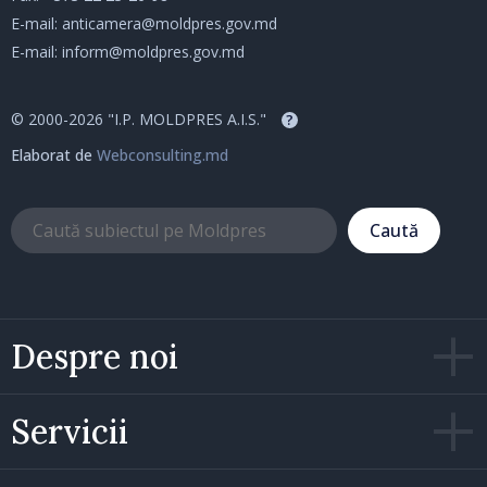
E-mail:
anticamera@moldpres.gov.md
E-mail:
inform@moldpres.gov.md
© 2000-2026 "I.P. MOLDPRES A.I.S."
?
Elaborat de
Webconsulting.md
Caută
Despre noi
Servicii