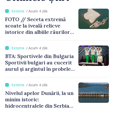
/ Acum 4 zile
FOTO // Seceta extremă
scoate la iveală relicve
istorice din albiile râurilor
europene
/ Acum 4 zile
BTA: Sportivele din Bulgaria
Sportivii bulgari au cucerit
aurul și argintul în probele
de juniori la Cupa Mondială
de gimnastică aerobică de la
/ Acum 4 zile
Oradea
Nivelul apelor Dunării, la un
minim istoric:
hidrocentralele din Serbia
funcționează la 20% din