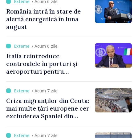
/ Acum 6 zile
România intră în stare de
alertă energetică în luna
august
/ Acum 6 zile
Italia reintroduce
controalele în porturi și
aeroporturi pentru
legăturile cu Spania, în urma
crizei migranților din Ceuta
/ Acum 7 zile
Criza migranților din Ceuta:
mai multe țări europene cer
excluderea Spaniei din
spațiul Schengen
/ Acum 7 zile