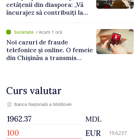
cetățenii din diaspora: „Vă
încurajez să contribuiți la
dezvoltarea Republicii
Moldova”
/ Acum 1 oră
Noi cazuri de fraude
telefonice și online. O femeie
din Chișinău a transmis
escrocilor 990 000 de lei
Curs valutar
Banca Națională a Moldovei
MDL
EUR
19.6237