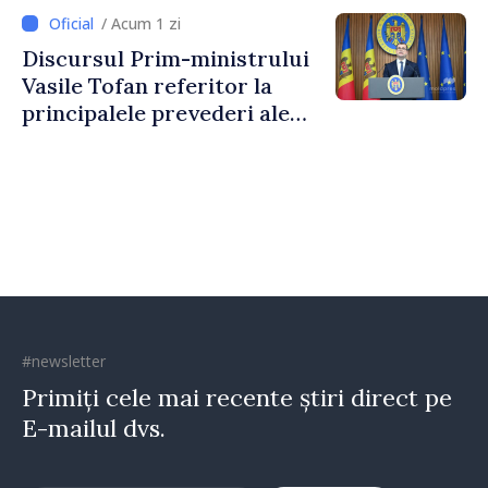
stimularea investițiilor și o
/ Acum 1 zi
taxare mai echitabilă
Discursul Prim-ministrului
Vasile Tofan referitor la
principalele prevederi ale
politicii fiscale pentru anul
2027
#newsletter
Primiți cele mai recente știri direct pe
E-mailul dvs.