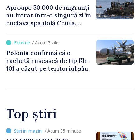
Aproape 50.000 de migranți
au intrat într-o singură zi în
enclava spaniolă Ceuta.
Italia evocă suspendarea
Schengen cu Spania
/ Acum 7 zile
Polonia confirmă că o
rachetă rusească de tip Kh-
101 a căzut pe teritoriul său
Top știri
/ Acum 7 minute