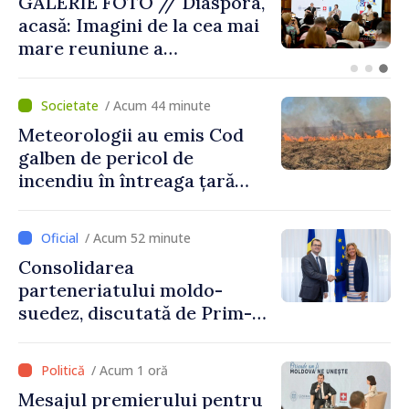
Premierul Vasile Tofan, la
Forumul Diasporei: „Trebuie
să îmbunătățim viața
oamenilor și să repornim
motoarele economiei”
/ Acum 44 minute
Meteorologii au emis Cod
galben de pericol de
incendiu în întreaga țară
până pe 14 august
/ Acum 52 minute
Consolidarea
parteneriatului moldo-
suedez, discutată de Prim-
ministrul Vasile Tofan și
Ambasadoarea Suediei,
/ Acum 1 oră
Petra Lärke
Mesajul premierului pentru