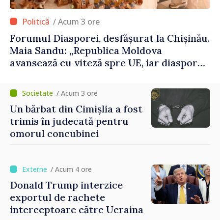
/ Acum 3 ore
Forumul Diasporei, desfășurat la Chișinău.
Maia Sandu: „Republica Moldova
avansează cu viteză spre UE, iar diaspora
poate juca un rol important în
promovarea și susținerea acestui
/ Acum 3 ore
parcurs”
Un bărbat din Cimișlia a fost
trimis în judecată pentru
omorul concubinei
/ Acum 4 ore
Donald Trump interzice
exportul de rachete
interceptoare către Ucraina