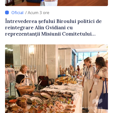
/ Acum 3 ore
Întrevederea șefului Biroului politici de
reintegrare Alin Gvidiani cu
reprezentanții Misiunii Comitetului
Internațional al Crucii Roșii în Moldova