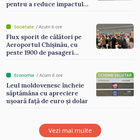
pentru a reduce impactul
provocărilor energetice
asupra economiei
/ Acum 6 ore
Flux sporit de călători pe
Aeroportul Chișinău, cu
peste 1900 de pasageri
deserviți pe oră în perioada
de vârf a concediilor
/ Acum 6 ore
Leul moldovenesc încheie
săptămâna cu apreciere
ușoară față de euro și dolar
Vezi mai multe