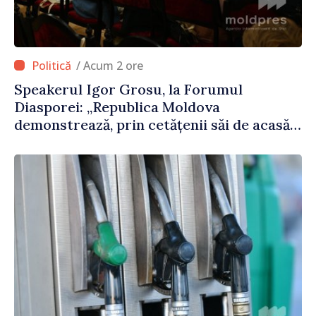
/ Acum 2 ore
Speakerul Igor Grosu, la Forumul
Diasporei: „Republica Moldova
demonstrează, prin cetățenii săi de acasă
și de peste hotare, că merită să devină
parte a marii familii europene”