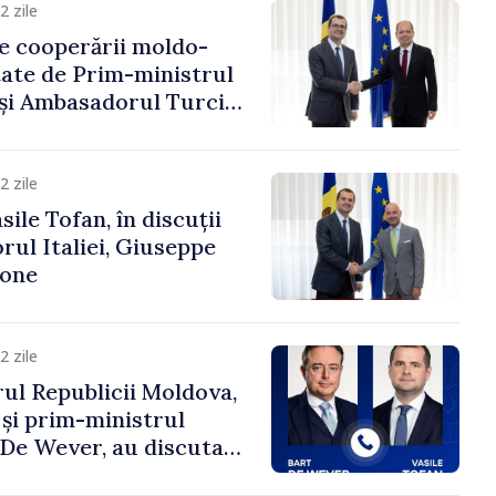
2 zile
e cooperării moldo-
tate de Prim-ministrul
 și Ambasadorul Turciei,
fa Sertel
2 zile
ile Tofan, în discuții
ul Italiei, Giuseppe
cone
2 zile
ul Republicii Moldova,
 și prim-ministrul
t De Wever, au discutat
rsul european al