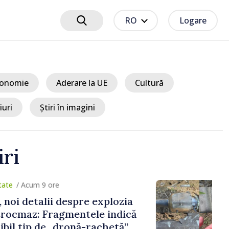
RO
Logare
onomie
Aderare la UE
Cultură
iuri
Știri în imagini
iri
um 9 ore
detalii despre explozia
z: Fragmentele indică
ip de „dronă-rachetă”