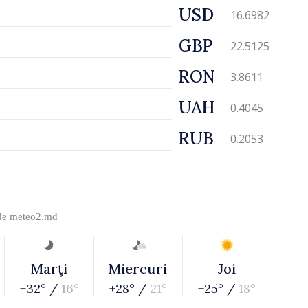
USD
16.6982
GBP
22.5125
RON
3.8611
UAH
0.4045
RUB
0.2053
 de
meteo2.md
Marţi
Miercuri
Joi
+32° /
16°
+28° /
21°
+25° /
18°