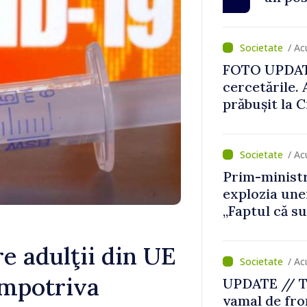
/ Ac
FOTO UPDATE 
cercetările.
prăbușit la 
„dronă-rach
/ A
Prim-ministr
explozia une
„Faptul că s
război nu ne
e adulţii din UE
/ A
împotriva
UPDATE // Tr
vamal de fro