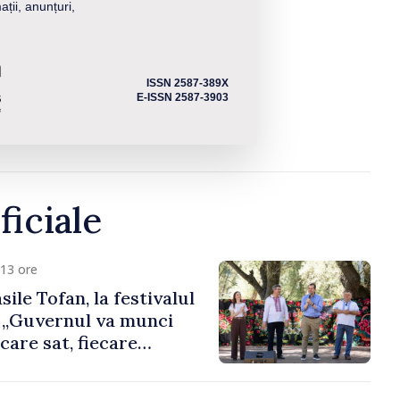
ații, anunțuri,
ISSN 2587-389X
E-ISSN 2587-3903
ficiale
13 ore
ile Tofan, la festivalul
: „Guvernul va munci
care sat, fiecare
i toți moldovenii să