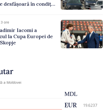
e desfășoară în condiții
13 ore
adimir Iacomi a
zul la Cupa Europei de
 Skopje
utar
lă a Moldovei
MDL
EUR
19.6237