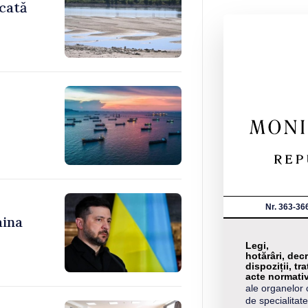
icată
Nr. 363-36
aina
Legi,
hotărâri, decr
dispoziții, tra
acte normati
ale organelor 
de specialitate