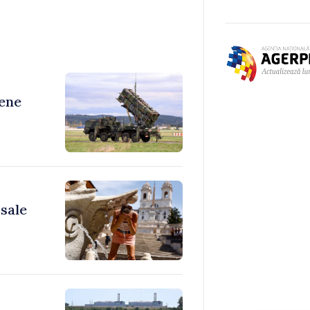
ene
 sale