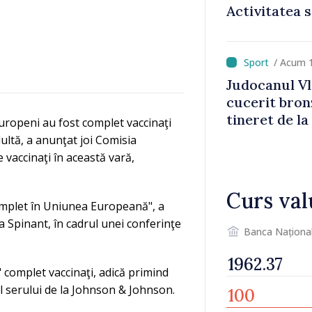
Activitatea s
normale
/ Acum 
Judocanul Vl
cucerit bron
tineret de la
uropeni au fost complet vaccinaţi
ultă, a anunţat joi Comisia
e vaccinaţi în această vară,
Curs val
omplet în Uniunea Europeană", a
 Spinant, în cadrul unei conferinţe
Banca Naționa
complet vaccinaţi, adică primind
l serului de la Johnson & Johnson.