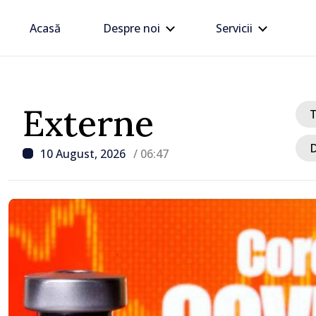
Acasă
Despre noi
Servicii
Externe
D
10 August, 2026
/ 06:47
/ Acum 7 ore
Agenda evenimentelor, lu
august