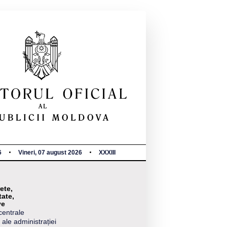
6
Vineri, 07 august 2026
XXXIII
ete,
tate,
ve
centrale
 ale administrației