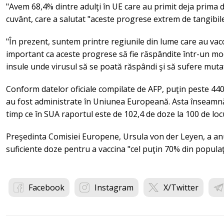
"Avem 68,4% dintre adulţi în UE care au primit deja prima
cuvânt, care a salutat "aceste progrese extrem de tangibile
"În prezent, suntem printre regiunile din lume care au vacc
important ca aceste progrese să fie răspândite într-un mod
insule unde virusul să se poată răspândi şi să sufere mutaţ
Conform datelor oficiale compilate de AFP, puţin peste 440
au fost administrate în Uniunea Europeană. Asta înseamnă 9
timp ce în SUA raportul este de 102,4 de doze la 100 de locu
Preşedinta Comisiei Europene, Ursula von der Leyen, a anu
suficiente doze pentru a vaccina "cel puţin 70% din populaţ
Facebook
Instagram
X/Twitter