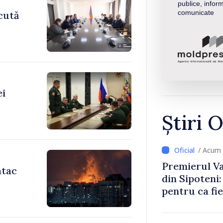
publice, inform
comunicate
cută
ei
Știri O
/ Acum 
Premierul Vas
atac
din Sipoteni
pentru ca fie
comunitate ș
prospere”