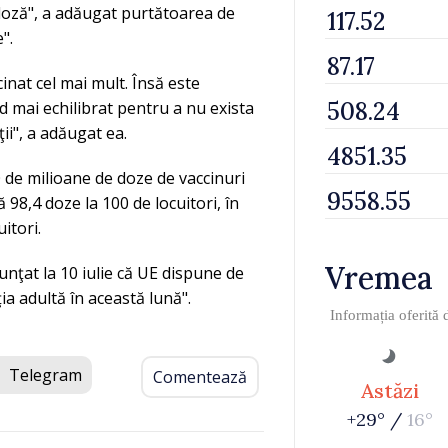
 doză", a adăugat purtătoarea de
".
inat cel mai mult. Însă este
 mai echilibrat pentru a nu exista
ii", a adăugat ea.
 de milioane de doze de vaccinuri
8,4 doze la 100 de locuitori, în
itori.
Vremea
nţat la 10 iulie că UE dispune de
ia adultă în această lună".
Informația oferită
Telegram
Comentează
Astăzi
+29° /
16°