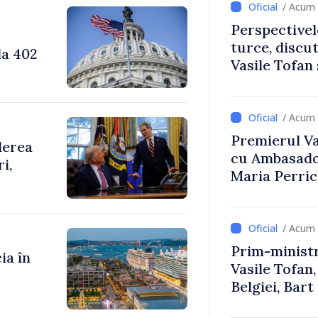
/ Acum 
Perspectivel
turce, discu
la 402
Vasile Tofan
Uygar Musta
/ Acum 
Premierul Vas
derea
cu Ambasador
i,
Maria Perri
/ Acum 
Prim-ministr
ia în
Vasile Tofan,
Belgiei, Bar
despre parcu