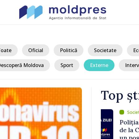
Toate
Oficial
Politică
Societate
Ec
escoperă Moldova
Sport
Externe
Interv
Top șt
/ Ac
ni, 10
Poliția, noi 
de la Crocma
un posibil t