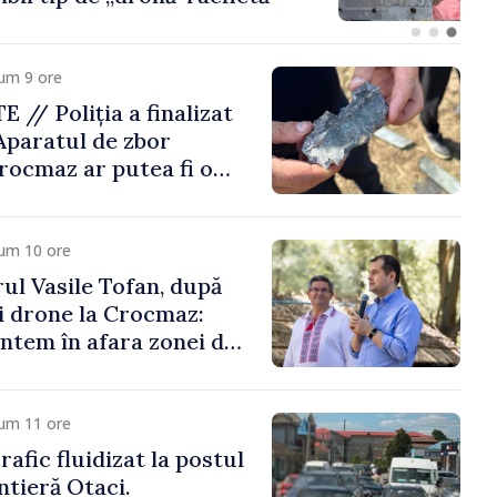
um 9 ore
// Poliția a finalizat
 Aparatul de zbor
Crocmaz ar putea fi o
etă”
cum 10 ore
ul Vasile Tofan, după
i drone la Crocmaz:
untem în afara zonei de
 protejează”
cum 11 ore
afic fluidizat la postul
ntieră Otaci.