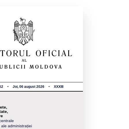
62
Joi, 06 august 2026
XXXIII
ete,
tate,
ve
centrale
 ale administrației