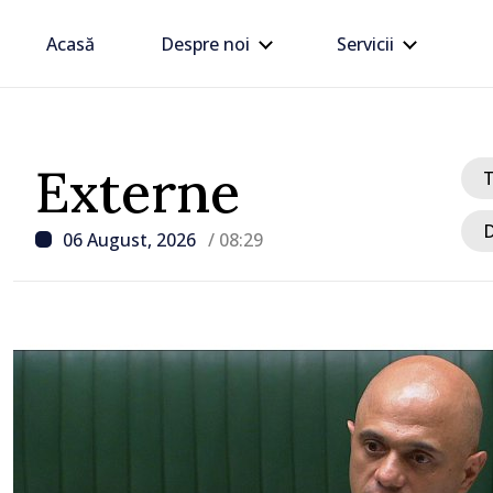
Acasă
Despre noi
Servicii
Externe
D
06 August, 2026
/ 08:29
/ Acum 31 minute
Premierul anunță un no
măsuri privind salariile
sectorul public