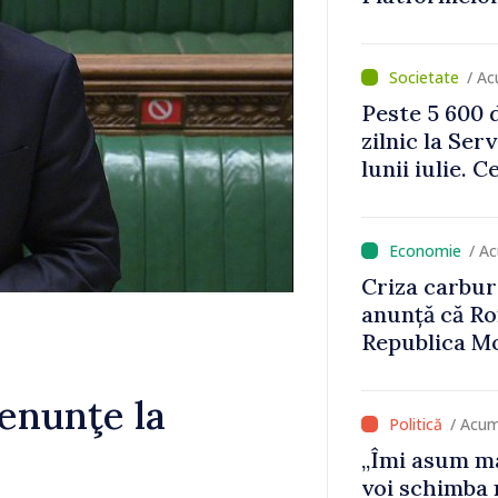
privind apli
regulamente
/ Ac
Peste 5 600 d
zilnic la Ser
lunii iulie. 
solicitat am
/ A
Criza carbur
anunță că Ro
Republica M
renunţe la
/ Acum
„Îmi asum ma
voi schimba 