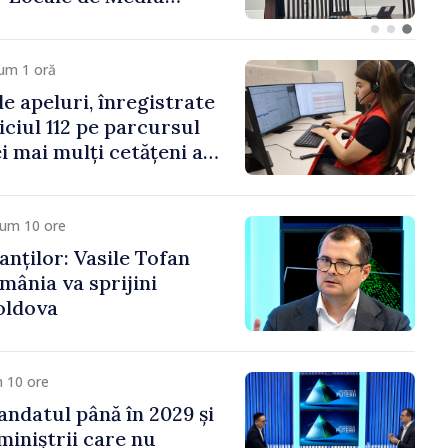
carea a două
 din domeniu
um 1 oră
e apeluri, înregistrate
viciul 112 pe parcursul
Cei mai mulți cetățeni au
bulanța
cum 10 ore
anților: Vasile Tofan
mânia va sprijini
oldova
 10 ore
ndatul până în 2029 și
miniștrii care nu