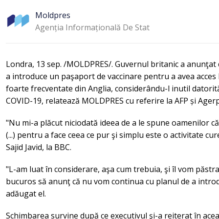
Moldpres
Agenția Informațională De Stat
Londra, 13 sep. /MOLDPRES/. Guvernul britanic a anunţat 
a introduce un paşaport de vaccinare pentru a avea acces la
foarte frecventate din Anglia, considerându-l inutil datori
COVID-19, relatează MOLDPRES cu referire la AFP și Agerp
"Nu mi-a plăcut niciodată ideea de a le spune oamenilor că
(...) pentru a face ceea ce pur şi simplu este o activitate cur
Sajid Javid, la BBC.
"L-am luat în considerare, aşa cum trebuia, şi îl vom păstr
bucuros să anunţ că nu vom continua cu planul de a introd
adăugat el.
Schimbarea survine după ce executivul şi-a reiterat în ace