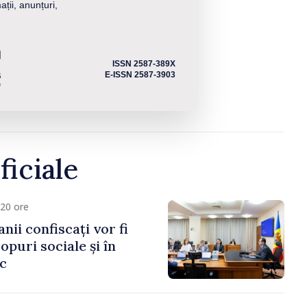
ații, anunțuri,
ISSN 2587-389X
E-ISSN 2587-3903
ficiale
20 ore
anii confiscați vor fi
copuri sociale și în
ic