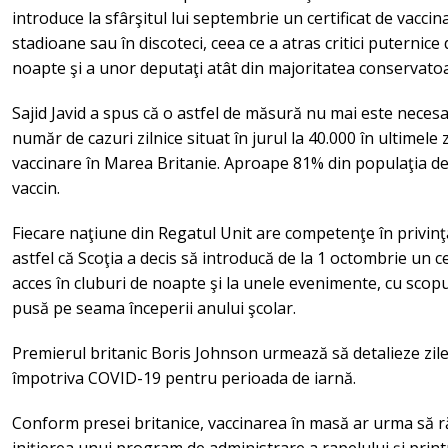
introduce la sfârşitul lui septembrie un certificat de vacci
stadioane sau în discoteci, ceea ce a atras critici puternice
noapte şi a unor deputaţi atât din majoritatea conservatoar
Sajid Javid a spus că o astfel de măsură nu mai este necesa
număr de cazuri zilnice situat în jurul la 40.000 în ultimele z
vaccinare în Marea Britanie. Aproape 81% din populaţia de
vaccin.
Fiecare naţiune din Regatul Unit are competenţe în privinţa
astfel că Scoţia a decis să introducă de la 1 octombrie un c
acces în cluburi de noapte şi la unele evenimente, cu scopul
pusă pe seama începerii anului şcolar.
Premierul britanic Boris Johnson urmează să detalieze zilele
împotriva COVID-19 pentru perioada de iarnă.
Conform presei britanice, vaccinarea în masă ar urma să r