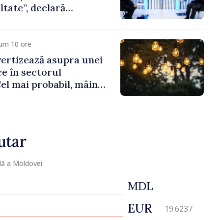
ltate”, declară
sile Tofan
cum 10 ore
ertizează asupra unei
ice în sectorul
Cel mai probabil, mâine
a cumpăra nici curent
utar
lă a Moldovei
MDL
EUR
19.6237