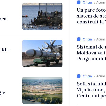
/ Acum 
Un parc foto
sistem de st
ocă
construit la 
/ Acum 
Sistemul de 
p Kh-
Moldova va f
Programului
Strategiei N
/ Acum 
Șefa statulu
Vițu în funcț
gie
Centrului p
Strategică ș