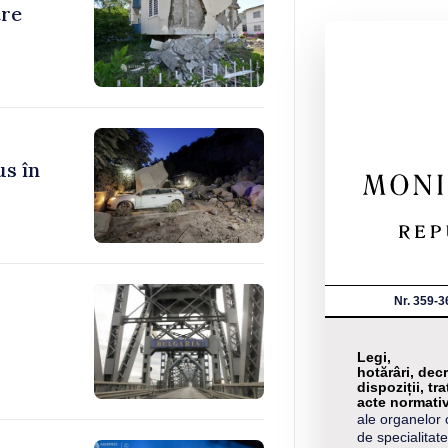
tre
us în
Nr. 359-3
Legi,
hotărâri, decr
dispoziții, tra
acte normati
ale organelor 
de specialitate