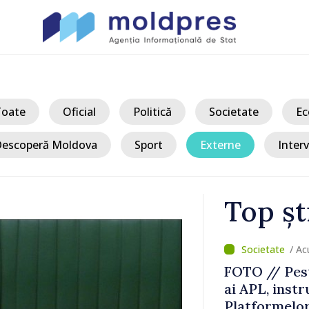
Toate
Oficial
Politică
Societate
Ec
escoperă Moldova
Sport
Externe
Interv
Top șt
/ A
u pachet de
FOTO // Pest
 mari din
ai APL, instr
Platformelo