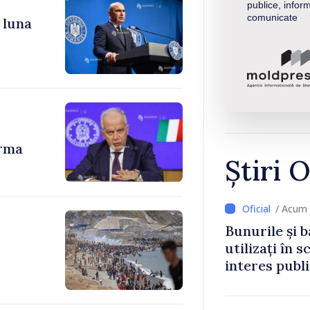
publice, inform
comunicate
 luna
urma
Știri O
/ Acum 
Bunurile și b
utilizați în s
interes publ