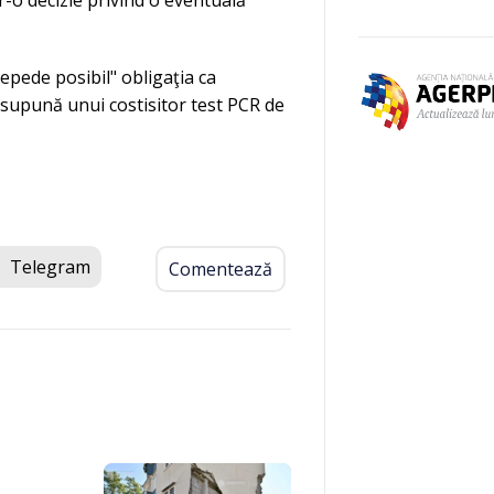
r-o decizie privind o eventuală
repede posibil" obligaţia ca
 supună unui costisitor test PCR de
Telegram
Comentează