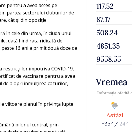
nare pentru a avea acces pe
 din partea sectorului cluburilor de
e, cât şi din opoziţie.
ră în cele din urmă, în ciuda unui
ile, dată fiind rata ridicată de
 peste 16 ani a primit două doze de
 restricţiilor împotriva COVID-19,
ertificat de vaccinare pentru a avea
Vremea
 de a opri înmulţirea cazurilor,
Informația oferită
 viitoare planul în privinţa luptei
Astăzi
+35° /
24°
ămână pilonul central, prin