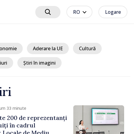
RO
Logare
onomie
Aderare la UE
Cultură
iuri
Știri în imagini
iri
cum 33 minute
e 200 de reprezentanți
uiți în cadrul
r Locale de Mediu