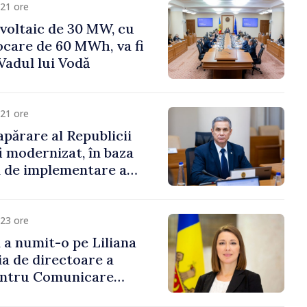
21 ore
voltaic de 30 MW, cu
ocare de 60 MWh, va fi
Vadul lui Vodă
21 ore
apărare al Republicii
i modernizat, în baza
 de implementare a
aționale de Apărare
23 ore
i a numit-o pe Liliana
ia de directoare a
entru Comunicare
i Contracarare a