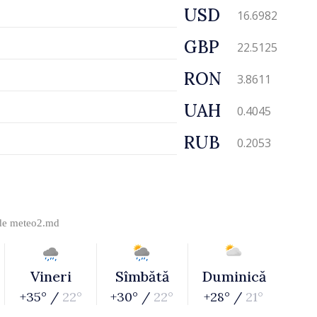
USD
16.6982
GBP
22.5125
RON
3.8611
UAH
0.4045
RUB
0.2053
 de
meteo2.md
Vineri
Sîmbătă
Duminică
+35° /
22°
+30° /
22°
+28° /
21°