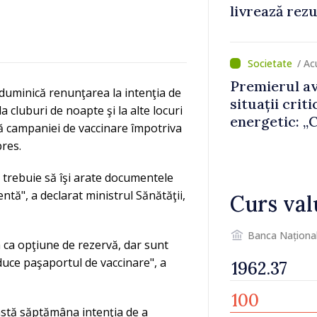
livrează rezu
premierul Va
/ A
Premierul av
duminică renunţarea la intenţia de
situații crit
 cluburi de noapte şi la alte locuri
energetic: „
tă campaniei de vaccinare împotriva
nu vom pute
res.
de avarie”
 trebuie să îşi arate documentele
entă", a declarat ministrul Sănătăţii,
Curs val
Banca Naționa
a ca opţiune de rezervă, dar sunt
uce paşaportul de vaccinare", a
astă săptămâna intenţia de a