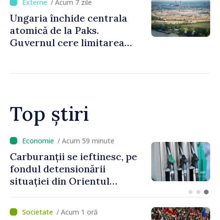
/ Acum 7 zile
Ungaria închide centrala
atomică de la Paks.
Guvernul cere limitarea
consumului de energie
Top știri
/ Acum 12 minute
Ultimele baraje antipoluare
au fost demontate de pe
Nistru după aproape cinci
luni de intervenții
/ Acum 1 oră