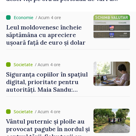
concediilor
/ Acum 4 ore
Leul moldovenesc încheie
săptămâna cu apreciere
ușoară față de euro și dolar
/ Acum 4 ore
Siguranța copiilor în spațiul
digital, prioritate pentru
autorități. Maia Sandu:
„Trebuie să creăm
mecanisme care să-i
protejeze”
/ Acum 4 ore
Vântul puternic și ploile au
provocat pagube în nordul și