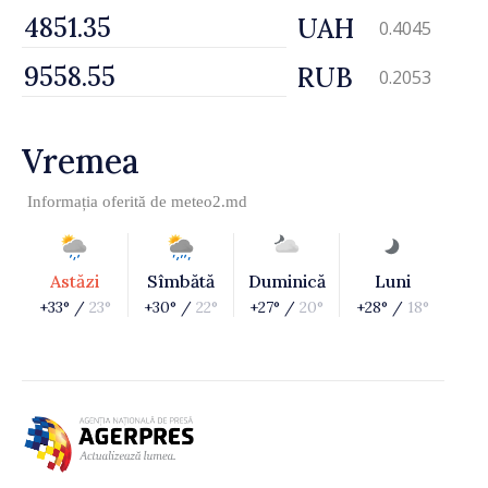
UAH
0.4045
RUB
0.2053
Vremea
Informația oferită de
meteo2.md
Astăzi
Sîmbătă
Duminică
Luni
+33° /
23°
+30° /
22°
+27° /
20°
+28° /
18°