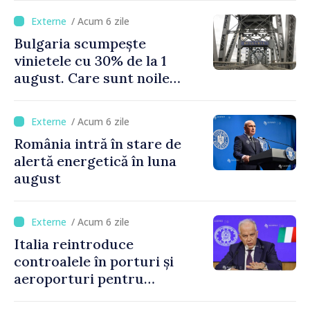
de Napoli
/ Acum 6 zile
Bulgaria scumpește
vinietele cu 30% de la 1
august. Care sunt noile
tarife pentru taxa de drum
/ Acum 6 zile
România intră în stare de
alertă energetică în luna
august
/ Acum 6 zile
Italia reintroduce
controalele în porturi și
aeroporturi pentru
legăturile cu Spania, în urma