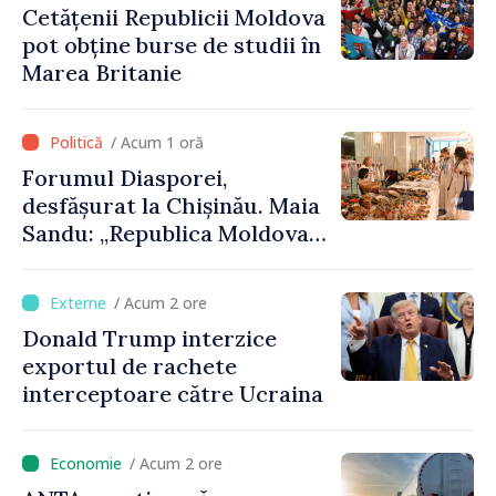
Cetățenii Republicii Moldova
pot obține burse de studii în
Marea Britanie
/ Acum 1 oră
Forumul Diasporei,
desfășurat la Chișinău. Maia
Sandu: „Republica Moldova
avansează cu viteză spre UE,
iar diaspora poate juca un
/ Acum 2 ore
rol important în promovarea
Donald Trump interzice
și susținerea acestui
exportul de rachete
parcurs”
interceptoare către Ucraina
/ Acum 2 ore