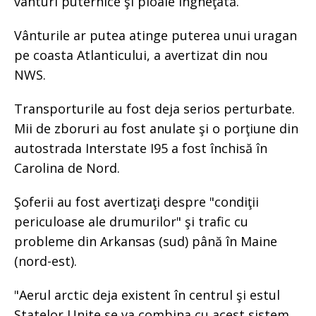
vânturi puternice şi ploaie îngheţată.
Vânturile ar putea atinge puterea unui uragan
pe coasta Atlanticului, a avertizat din nou
NWS.
Transporturile au fost deja serios perturbate.
Mii de zboruri au fost anulate şi o porţiune din
autostrada Interstate I95 a fost închisă în
Carolina de Nord.
Şoferii au fost avertizaţi despre "condiţii
periculoase ale drumurilor" şi trafic cu
probleme din Arkansas (sud) până în Maine
(nord-est).
"Aerul arctic deja existent în centrul şi estul
Statelor Unite se va combina cu acest sistem