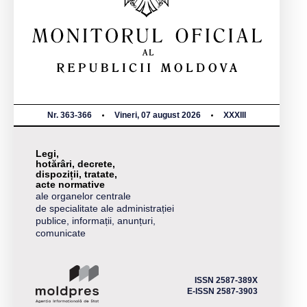
Nr. 363-366
Vineri, 07 august 2026
XXXIII
Legi,
hotărâri, decrete,
dispoziții, tratate,
acte normative
ale organelor centrale
de specialitate ale administrației
publice, informații, anunțuri,
comunicate
ISSN 2587-389X
E-ISSN 2587-3903