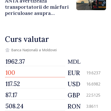
ANTA avertizează
transportatorii de mărfuri
periculoase asupra
riscurilor sporite pe timp de
caniculă
Curs valutar
Banca Națională a Moldovei
MDL
EUR
19.6237
USD
16.6982
GBP
22.5125
RON
3.8611