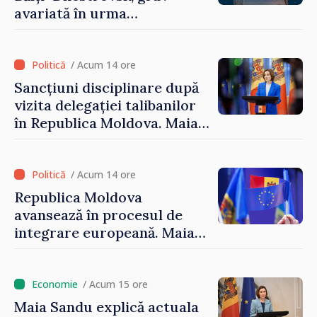
avariată în urma
calamităților naturale
/ Acum 14 ore
Sancțiuni disciplinare după
vizita delegației talibanilor
în Republica Moldova. Maia
Sandu: „Este rușinos că
oameni cu funcții înalte nu
cunosc politica statului”
/ Acum 14 ore
Republica Moldova
avansează în procesul de
integrare europeană. Maia
Sandu: „Nu ne blochează
niciun stat”
/ Acum 15 ore
Maia Sandu explică actuala