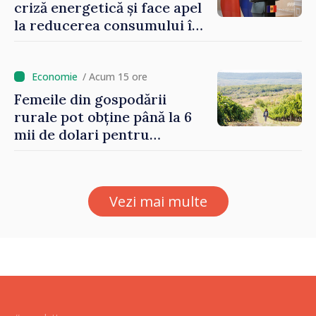
criză energetică și face apel
la reducerea consumului în
orele de vârf: „Doar astfel
putem menține prețurile la
un nivel mai mic”
/ Acum 15 ore
Femeile din gospodării
rurale pot obține până la 6
mii de dolari pentru
investiții în afaceri verzi şi
durabile
Vezi mai multe