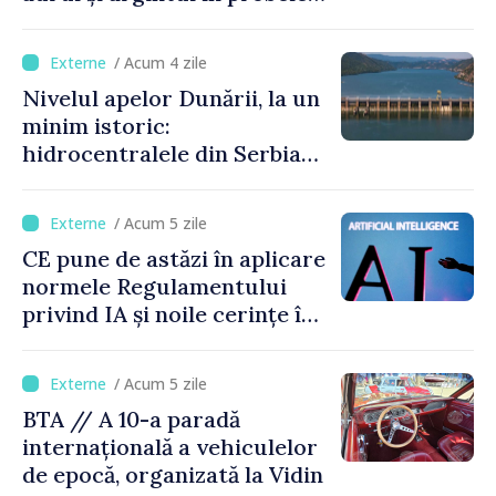
de juniori la Cupa Mondială
de gimnastică aerobică de la
/ Acum 4 zile
Oradea
Nivelul apelor Dunării, la un
minim istoric:
hidrocentralele din Serbia
funcționează la 20% din
capacitate
/ Acum 5 zile
CE pune de astăzi în aplicare
normele Regulamentului
privind IA și noile cerințe în
materie de transparență
/ Acum 5 zile
BTA // A 10-a paradă
internațională a vehiculelor
de epocă, organizată la Vidin