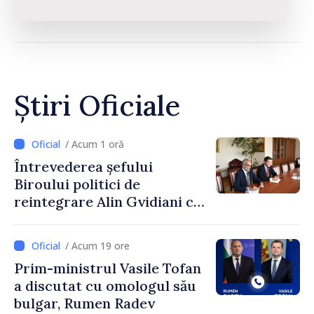
Știri Oficiale
/ Acum 1 oră
Întrevederea șefului
Biroului politici de
reintegrare Alin Gvidiani cu
reprezentanții Misiunii
Comitetului Internațional al
/ Acum 19 ore
Crucii Roșii în Moldova
Prim-ministrul Vasile Tofan
a discutat cu omologul său
bulgar, Rumen Radev