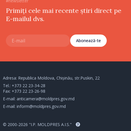
#newsletter
Primiți cele mai recente știri direct pe
E-mailul dvs.
Abonează-te
Adresa: Republica Moldova, Chișinău, str.Puskin, 22
Tel.:
+373 22 23-34-28
Fax: +373 22 23-26-98
E-mail:
anticamera@moldpres.gov.md
E-mail:
inform@moldpres.gov.md
© 2000-2026 "I.P. MOLDPRES A.I.S."
?