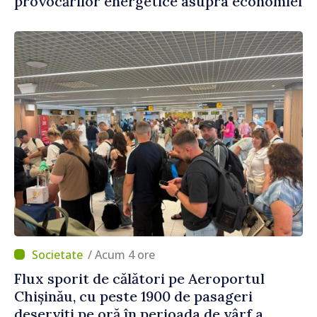
provocărilor energetice asupra economiei
/ Acum 4 ore
Flux sporit de călători pe Aeroportul
Chișinău, cu peste 1900 de pasageri
deserviți pe oră în perioada de vârf a