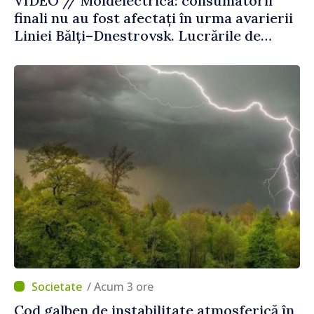
VIDEO // Moldelectrica: consumatorii
finali nu au fost afectați în urma avarierii
Liniei Bălți–Dnestrovsk. Lucrările de
reparație vor fi efectuate în regim
prioritar
/ Acum 3 ore
Cod galben de instabilitate atmosferică în