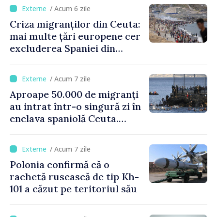
crizei migranților din Ceuta
/ Acum 6 zile
Criza migranților din Ceuta:
mai multe țări europene cer
excluderea Spaniei din
spațiul Schengen
/ Acum 7 zile
Aproape 50.000 de migranți
au intrat într-o singură zi în
enclava spaniolă Ceuta.
Italia evocă suspendarea
Schengen cu Spania
/ Acum 7 zile
Polonia confirmă că o
rachetă rusească de tip Kh-
101 a căzut pe teritoriul său