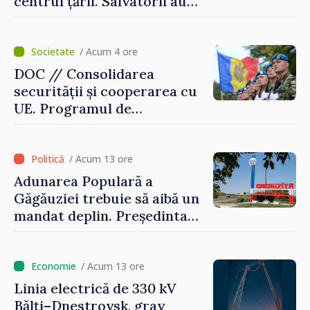
centrul țării. Salvatorii au
intervenit în zece cazuri
/ Acum 4 ore
DOC // Consolidarea
securității și cooperarea cu
UE. Programul de
implementare a Strategiei
Naționale de Apărare pentru
perioada 2024–2034,
/ Acum 13 ore
publicat în Monitorul Oficial
Adunarea Populară a
Găgăuziei trebuie să aibă un
mandat deplin. Președinta
Maia Sandu: „Alegerile să fie
libere și corecte””
/ Acum 13 ore
Linia electrică de 330 kV
Bălți–Dnestrovsk, grav