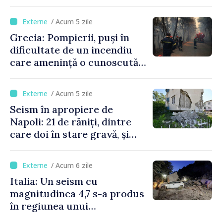
/ Acum 5 zile
Grecia: Pompierii, puși în
dificultate de un incendiu
care amenință o cunoscută
stațiune estivală
/ Acum 5 zile
Seism în apropiere de
Napoli: 21 de răniți, dintre
care doi în stare gravă, și
pagube materiale
/ Acum 6 zile
Italia: Un seism cu
magnitudinea 4,7 s-a produs
în regiunea unui
supervulcan din apropiere