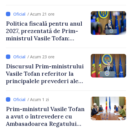
/ Acum 21 ore
Politica fiscală pentru anul
2027, prezentată de Prim-
ministrul Vasile Tofan:
Reducerea poverii pe muncă,
stimularea investițiilor și o
/ Acum 23 ore
taxare mai echitabilă
Discursul Prim-ministrului
Vasile Tofan referitor la
principalele prevederi ale
politicii fiscale pentru anul
2027
/ Acum 1 zi
Prim-ministrul Vasile Tofan
a avut o întrevedere cu
Ambasadoarea Regatului
Unit al Marii Britanii și