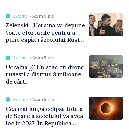
procesarea petrolului în
Rusia
/ Acum 5 zile
Zelenski: „Ucraina va depune
toate eforturile pentru a
pune capăt războiului Rusiei
înainte de iarnă”
/ Acum 5 zile
Ucraina // Un atac cu drone
rusești a distrus 8 milioane
de cărți
/ Acum 5 zile
Cea mai lungă eclipsă totală
de Soare a secolului va avea
loc în 2027. În Republica