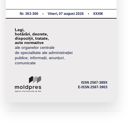
Nr. 363-366
Vineri, 07 august 2026
XXXIII
Legi,
hotărâri, decrete,
dispoziții, tratate,
acte normative
ale organelor centrale
de specialitate ale administrației
publice, informații, anunțuri,
comunicate
ISSN 2587-389X
E-ISSN 2587-3903