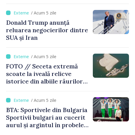
Moldova, Soarele va fi
acoperit în proporție de
/ Acum 5 zile
până la 44%
Donald Trump anunță
reluarea negocierilor dintre
SUA și Iran
/ Acum 5 zile
FOTO // Seceta extremă
scoate la iveală relicve
istorice din albiile râurilor
europene
/ Acum 5 zile
BTA: Sportivele din Bulgaria
Sportivii bulgari au cucerit
aurul și argintul în probele
de juniori la Cupa Mondială