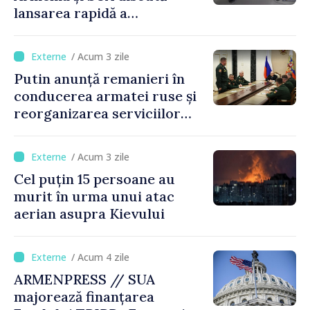
lansarea rapidă a
programului TRIPP
/ Acum 3 zile
Putin anunță remanieri în
conducerea armatei ruse și
reorganizarea serviciilor
logistice
/ Acum 3 zile
Cel puțin 15 persoane au
murit în urma unui atac
aerian asupra Kievului
/ Acum 4 zile
ARMENPRESS // SUA
majorează finanțarea