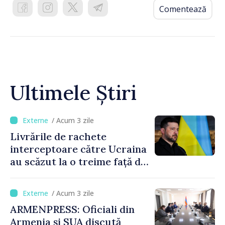
Comentează
Ultimele Știri
/ Acum 3 zile
Livrările de rachete
interceptoare către Ucraina
au scăzut la o treime față de
anul trecut
/ Acum 3 zile
ARMENPRESS: Oficiali din
Armenia și SUA discută