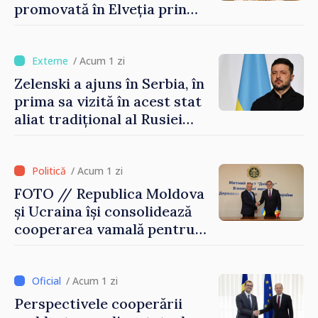
promovată în Elveția prin
turism, investiții și
exporturi
/ Acum 1 zi
Zelenski a ajuns în Serbia, în
prima sa vizită în acest stat
aliat tradițional al Rusiei
după 2022
/ Acum 1 zi
FOTO // Republica Moldova
și Ucraina își consolidează
cooperarea vamală pentru
securizarea frontierei și
integrarea europeană.
Reuniune la Moghiliov-
/ Acum 1 zi
Podolsk
Perspectivele cooperării