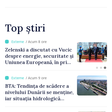
de gimnastică aerobică de la
Oradea
Top știri
/ Acum 4 ore
Bulgaria: Ambasadoarea
Ucrainei, convocată la
Ministerul de Externe în
legătură cu drona prăbușită
/ Acum 9 ore
BTA: Tendința de scădere a
nivelului Dunării se menține,
iar situația hidrologică
rămâne dificilă