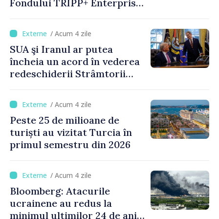
Fondului TRIPP+ Enterprise
pentru Armenia la 402
milioane de dolari
/ Acum 4 zile
SUA şi Iranul ar putea
încheia un acord în vederea
redeschiderii Strâmtorii
Ormuz până miercuri,
anunţă secretarul american
/ Acum 4 zile
al Trezoreriei
Peste 25 de milioane de
turiști au vizitat Turcia în
primul semestru din 2026
/ Acum 4 zile
Bloomberg: Atacurile
ucrainene au redus la
minimul ultimilor 24 de ani