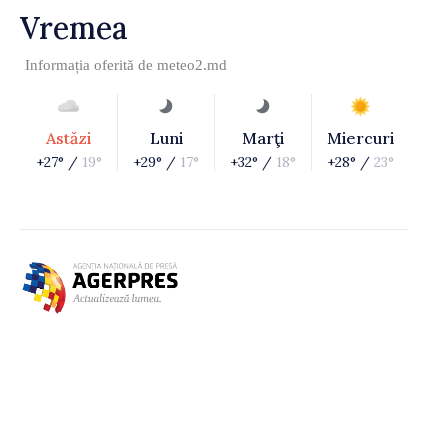
Vremea
Informația oferită de
meteo2.md
Astăzi
Luni
Marţi
Miercuri
+27° /
19°
+29° /
17°
+32° /
18°
+28° /
23°