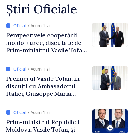
Știri Oficiale
/ Acum 1 zi
Perspectivele cooperării
moldo-turce, discutate de
Prim-ministrul Vasile Tofan
și Ambasadorul Turciei,
Uygar Mustafa Sertel
/ Acum 1 zi
Premierul Vasile Tofan, în
discuții cu Ambasadorul
Italiei, Giuseppe Maria
Perricone
/ Acum 1 zi
Prim-ministrul Republicii
Moldova, Vasile Tofan, și