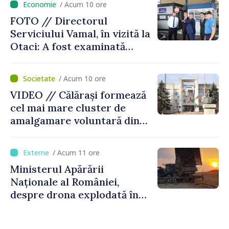
/ Acum 10 ore
FOTO // Directorul
Serviciului Vamal, în vizită la
Otaci: A fost examinată
posibilitatea dotării Zonei de
control vamal cu un scanner
/ Acum 10 ore
performant
VIDEO // Călărași formează
cel mai mare cluster de
amalgamare voluntară din
Republica Moldova. Consiliul
orășenesc a aprobat decizia
/ Acum 11 ore
finală
Ministerul Apărării
Naționale al României,
despre drona explodată în
Bulgaria: „Radarele noastre
nu au detectat niciun