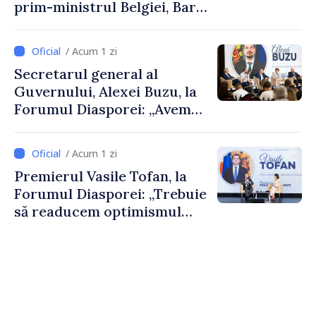
prim-ministrul Belgiei, Bart
De Wever, au discutat
despre parcursul european
/ Acum 1 zi
al Republicii Moldova.
Secretarul general al
Guvernului, Alexei Buzu, la
Forumul Diasporei: „Avem
nevoie de fiecare dintre
dumneavoastră pentru a
/ Acum 1 zi
construi comunități mai
Premierul Vasile Tofan, la
puternice”
Forumul Diasporei: „Trebuie
să readucem optimismul
oamenilor și încrederea că
Republica Moldova merge în
direcția corectă”