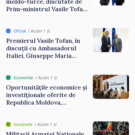
moldo-turce, discutate de
Prim-ministrul Vasile Tofan
și Ambasadorul Turciei,
Uygar Mustafa Sertel
/ Acum 1 zi
Premierul Vasile Tofan, în
discuții cu Ambasadorul
Italiei, Giuseppe Maria
Perricone
/ Acum 1 zi
Oportunitățile economice și
investiționale oferite de
Republica Moldova,
prezentate de vicepremierul
Eugeniu Osmochescu, la
Forumul Diasporei
/ Acum 1 zi
Militarii Armatei Naționale