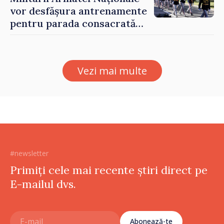
vor desfășura antrenamente
pentru parada consacrată
Zilei Independenței
Vezi mai multe
#newsletter
Primiți cele mai recente știri direct pe
E-mailul dvs.
Abonează-te