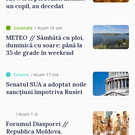
un copil, au decedat
/ Acum 16 ore
METEO // Sâmbătă cu ploi,
duminică cu soare: până la
35 de grade în weekend
/ Acum 17 ore
Senatul SUA a adoptat noile
sancțiuni împotriva Rusiei
/ Acum 1 zi
Forumul Diasporei //
Republica Moldova,