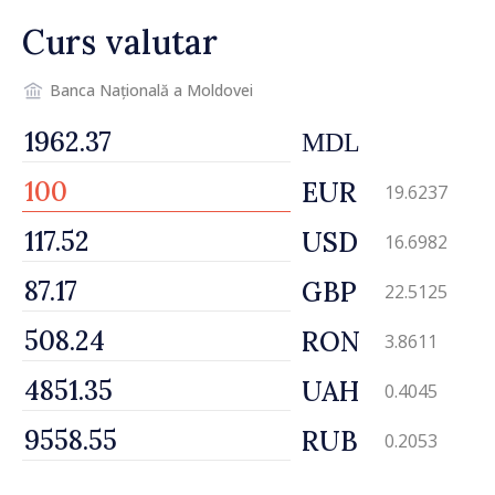
vehicul aerian”
Curs valutar
Banca Națională a Moldovei
MDL
EUR
19.6237
USD
16.6982
GBP
22.5125
RON
3.8611
UAH
0.4045
RUB
0.2053