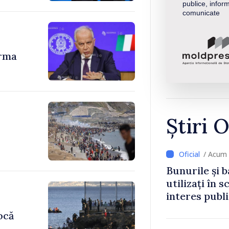
publice, inform
comunicate
urma
Știri O
/ Acum 
Bunurile și b
utilizați în s
interes publ
ocă