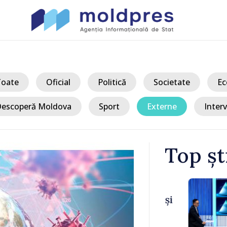
Toate
Oficial
Politică
Societate
Ec
escoperă Moldova
Sport
Externe
Interv
Top șt
/ Ac
 în 2029 și
Premierul av
re nu
situații crit
ară
energetic: „