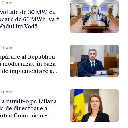
19 ore
voltaic de 30 MW, cu
ocare de 60 MWh, va fi
Vadul lui Vodă
19 ore
apărare al Republicii
i modernizat, în baza
 de implementare a
aționale de Apărare
21 ore
i a numit-o pe Liliana
ia de directoare a
entru Comunicare
i Contracarare a