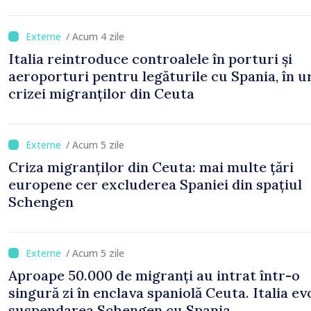
/ Acum 4 zile
Italia reintroduce controalele în porturi și
aeroporturi pentru legăturile cu Spania, în 
crizei migranților din Ceuta
/ Acum 5 zile
Criza migranților din Ceuta: mai multe țări
europene cer excluderea Spaniei din spațiul
Schengen
/ Acum 5 zile
Aproape 50.000 de migranți au intrat într-o
singură zi în enclava spaniolă Ceuta. Italia ev
suspendarea Schengen cu Spania