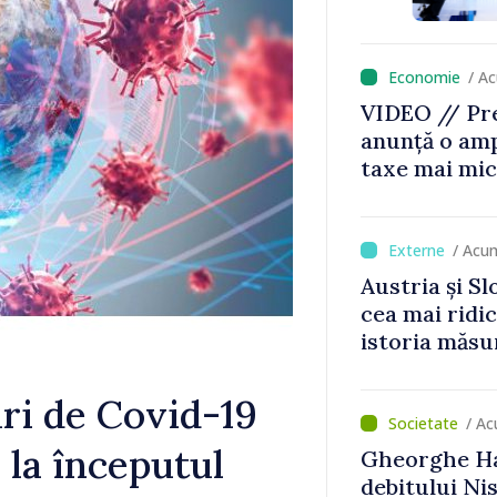
nu vom pute
de avarie”
/ A
VIDEO // Pre
anunță o amp
taxe mai mic
mai mari pen
jocurile de 
/ Acu
Austria și Sl
cea mai ridi
istoria măsu
ri de Covid-19
/ A
 la începutul
Gheorghe Ha
debitului Nis