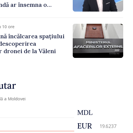
ndă ar însemna o
naturală”
 10 ore
ă încălcarea spațiului
descoperirea
 dronei de la Văleni
utar
lă a Moldovei
MDL
EUR
19.6237