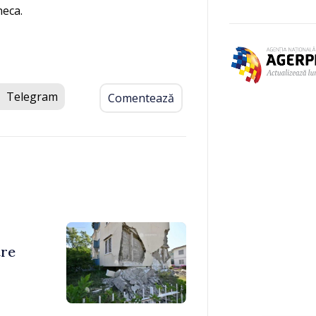
neca.
Telegram
Comentează
tre