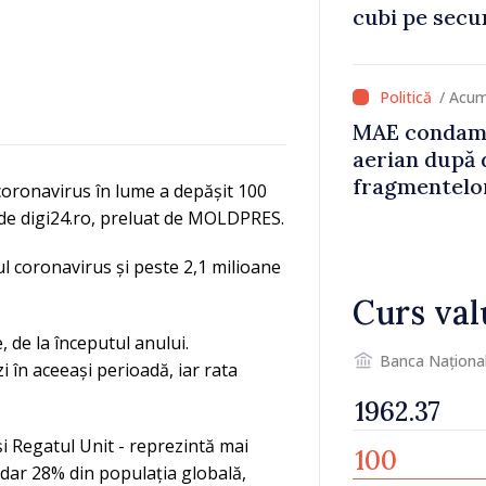
cubi pe secu
„catastrofă 
/ Acum
MAE condamn
aerian după 
fragmentelor
coronavirus în lume a depășit 100
tă de digi24.ro, preluat de MOLDPRES.
ul coronavirus și peste 2,1 milioane
Curs val
, de la începutul anului.
Banca Naționa
i în aceeași perioadă, iar rata
 și Regatul Unit - reprezintă mai
 dar 28% din populația globală,