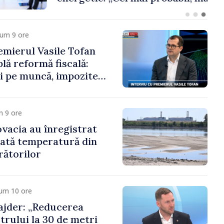
a cumpăra nici curent
cum 9 ore
mierul Vasile Tofan
lă reformă fiscală:
i pe muncă, impozite
tru bănci, tutun și
noroc
m 9 ore
ovacia au înregistrat
cată temperatură din
rătorilor
cum 10 ore
jder: „Reducerea
trului la 30 de metri