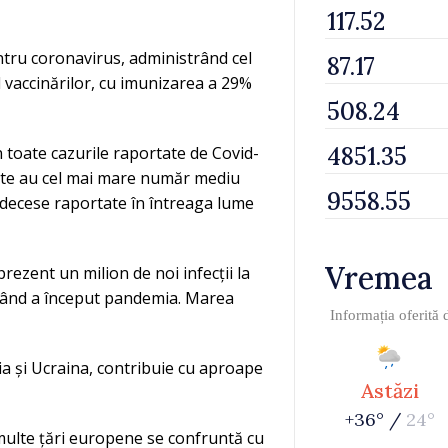
ntru coronavirus, administrând cel
 vaccinărilor, cu imunizarea a 29%
n toate cazurile raportate de Covid-
nite au cel mai mare număr mediu
i decese raportate în întreaga lume
Vremea
ezent un milion de noi infecții la
e când a început pandemia. Marea
Informația oferită
ia și Ucraina, contribuie cu aproape
Astăzi
+36° /
24°
 multe țări europene se confruntă cu