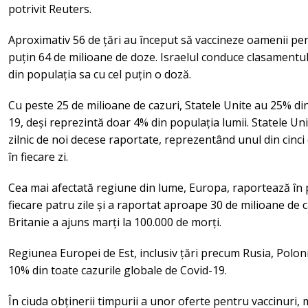
potrivit Reuters.
Aproximativ 56 de țări au început să vaccineze oamenii pe
puțin 64 de milioane de doze. Israelul conduce clasamentul
din populația sa cu cel puțin o doză.
Cu peste 25 de milioane de cazuri, Statele Unite au 25% di
19, deși reprezintă doar 4% din populația lumii. Statele U
zilnic de noi decese raportate, reprezentând unul din cinc
în fiecare zi.
Cea mai afectată regiune din lume, Europa, raportează în pr
fiecare patru zile și a raportat aproape 30 de milioane d
Britanie a ajuns marți la 100.000 de morți.
Regiunea Europei de Est, inclusiv țări precum Rusia, Polon
10% din toate cazurile globale de Covid-19.
În ciuda obținerii timpurii a unor oferte pentru vaccinuri,