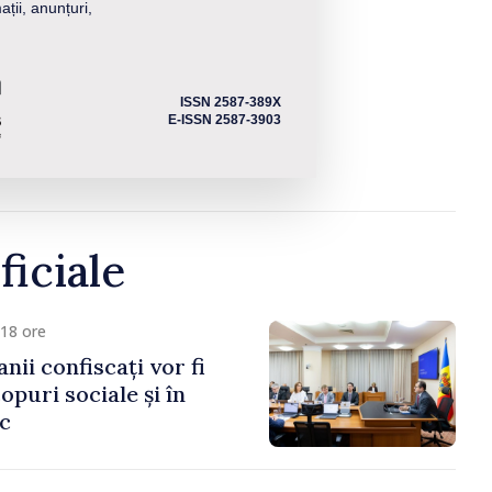
ații, anunțuri,
ISSN 2587-389X
E-ISSN 2587-3903
ficiale
18 ore
anii confiscați vor fi
copuri sociale și în
ic