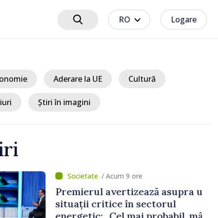
RO
Logare
onomie
Aderare la UE
Cultură
iuri
Știri în imagini
iri
um 9 ore
ertizează asupra unei
ice în sectorul
Cel mai probabil, mâine