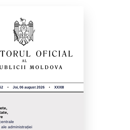
62
Joi, 06 august 2026
XXXIII
ete,
tate,
ve
centrale
 ale administrației