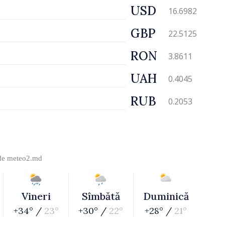
USD
16.6982
GBP
22.5125
RON
3.8611
UAH
0.4045
RUB
0.2053
 de
meteo2.md
Vineri
Sîmbătă
Duminică
+34° /
23°
+30° /
22°
+28° /
21°