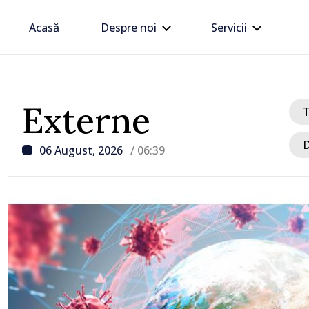
Acasă
Despre noi
Servicii
Externe
D
06 August, 2026
/ 06:39
/ Acum 8 ore
„Îmi asum mandatul până
voi schimba miniștrii ca
livrează rezultate”, decl