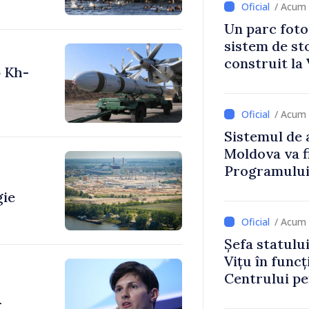
/ Acum 
Un parc foto
sistem de st
construit la 
p Kh-
/ Acum 
Sistemul de 
Moldova va f
Programului
Strategiei N
gie
/ Acum 
Șefa statulu
Vițu în funcț
Centrului p
Strategică ș
r