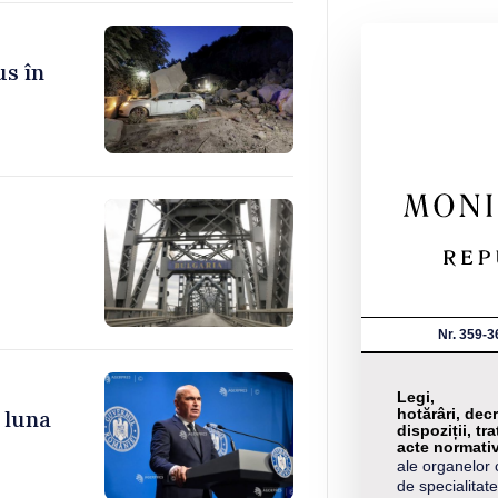
us în
Nr. 359-3
Legi,
hotărâri, decr
 luna
dispoziții, tra
acte normati
ale organelor 
de specialitate