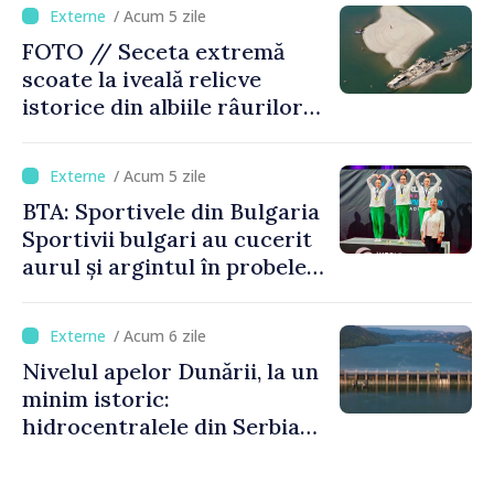
/ Acum 5 zile
FOTO // Seceta extremă
scoate la iveală relicve
istorice din albiile râurilor
europene
/ Acum 5 zile
BTA: Sportivele din Bulgaria
Sportivii bulgari au cucerit
aurul și argintul în probele
de juniori la Cupa Mondială
de gimnastică aerobică de la
/ Acum 6 zile
Oradea
Nivelul apelor Dunării, la un
minim istoric:
hidrocentralele din Serbia
funcționează la 20% din
capacitate