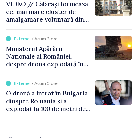
VIDEO // Călărași formează
cel mai mare cluster de
amalgamare voluntară din
Republica Moldova. Consiliul
orășenesc a aprobat decizia
/ Acum 3 ore
finală
Ministerul Apărării
Naționale al României,
despre drona explodată în
Bulgaria: „Radarele noastre
nu au detectat niciun
/ Acum 5 ore
vehicul aerian”
O dronă a intrat în Bulgaria
dinspre România și a
explodat la 100 de metri de
graniță