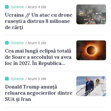
/ Acum 4 zile
Ucraina // Un atac cu drone
rusești a distrus 8 milioane
de cărți
/ Acum 5 zile
Cea mai lungă eclipsă totală
de Soare a secolului va avea
loc în 2027. În Republica
Moldova, Soarele va fi
acoperit în proporție de
/ Acum 5 zile
până la 44%
Donald Trump anunță
reluarea negocierilor dintre
SUA și Iran