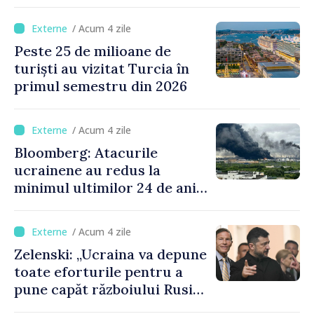
Ormuz până miercuri,
anunţă secretarul american
/ Acum 4 zile
al Trezoreriei
Peste 25 de milioane de
turiști au vizitat Turcia în
primul semestru din 2026
/ Acum 4 zile
Bloomberg: Atacurile
ucrainene au redus la
minimul ultimilor 24 de ani
procesarea petrolului în
Rusia
/ Acum 4 zile
Zelenski: „Ucraina va depune
toate eforturile pentru a
pune capăt războiului Rusiei
înainte de iarnă”