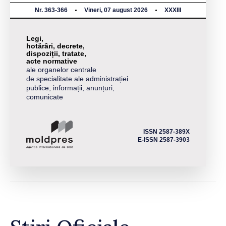
Nr. 363-366
Vineri, 07 august 2026
XXXIII
Legi,
hotărâri, decrete,
dispoziții, tratate,
acte normative
ale organelor centrale
de specialitate ale administrației
publice, informații, anunțuri,
comunicate
ISSN 2587-389X
E-ISSN 2587-3903