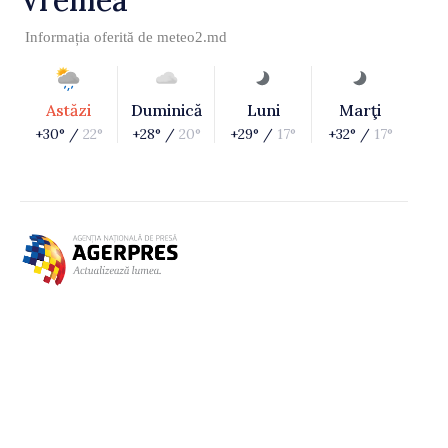
Informația oferită de
meteo2.md
Astăzi
Duminică
Luni
Marţi
+30° /
22°
+28° /
20°
+29° /
17°
+32° /
17°