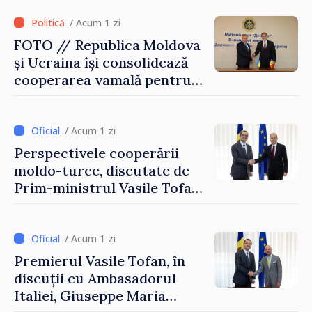
/ Acum 1 zi
FOTO // Republica Moldova
și Ucraina își consolidează
cooperarea vamală pentru
securizarea frontierei și
integrarea europeană.
Reuniune la Moghiliov-
/ Acum 1 zi
Podolsk
Perspectivele cooperării
moldo-turce, discutate de
Prim-ministrul Vasile Tofan
și Ambasadorul Turciei,
Uygar Mustafa Sertel
/ Acum 1 zi
Premierul Vasile Tofan, în
discuții cu Ambasadorul
Italiei, Giuseppe Maria