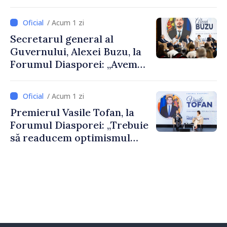
De Wever, au discutat
despre parcursul european
/ Acum 1 zi
al Republicii Moldova.
Secretarul general al
Guvernului, Alexei Buzu, la
Forumul Diasporei: „Avem
nevoie de fiecare dintre
dumneavoastră pentru a
/ Acum 1 zi
construi comunități mai
Premierul Vasile Tofan, la
puternice”
Forumul Diasporei: „Trebuie
să readucem optimismul
oamenilor și încrederea că
Republica Moldova merge în
direcția corectă”