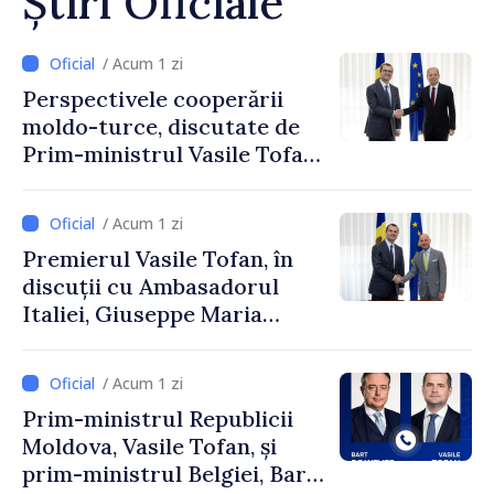
Știri Oficiale
/ Acum 1 zi
Perspectivele cooperării
moldo-turce, discutate de
Prim-ministrul Vasile Tofan
și Ambasadorul Turciei,
Uygar Mustafa Sertel
/ Acum 1 zi
Premierul Vasile Tofan, în
discuții cu Ambasadorul
Italiei, Giuseppe Maria
Perricone
/ Acum 1 zi
Prim-ministrul Republicii
Moldova, Vasile Tofan, și
prim-ministrul Belgiei, Bart