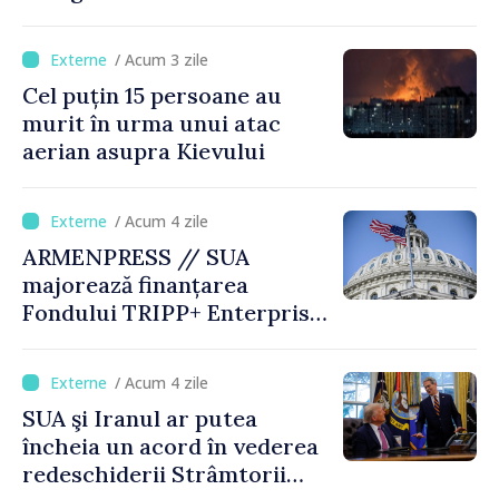
logistice
/ Acum 3 zile
Cel puțin 15 persoane au
murit în urma unui atac
aerian asupra Kievului
/ Acum 4 zile
ARMENPRESS // SUA
majorează finanțarea
Fondului TRIPP+ Enterprise
pentru Armenia la 402
milioane de dolari
/ Acum 4 zile
SUA şi Iranul ar putea
încheia un acord în vederea
redeschiderii Strâmtorii