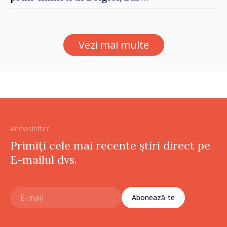
De Wever, au discutat
despre parcursul european
al Republicii Moldova.
Vezi mai multe
#newsletter
Primiți cele mai recente știri direct pe
E-mailul dvs.
Abonează-te