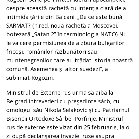
despre această rachetă cu intenția clară de a
intimida țările din Balcani. „De ce este bună
SARMAT? (n.red. noua rachetă a Moscovei,
botezată „Satan 2” în terminologia NATO) Nu
le va cere permisiunea de a zbura bulgarilor
fricoși, românilor răzbunători sau
muntenegrenilor care au trădat istoria noastră
comună. Asemenea și altor suedezi”, a
subliniat Rogozin.
Ministrul de Externe rus urma să aibă la
Belgrad întrevederi cu preşedinte sârb, cu
omologul său Nikola Selakovic şi cu Patriarhul
Bisericii Ortodoxe Sârbe, Porfirije. Ministrul
rus de externe este vizat din 25 februarie, la o
zi după declanşarea invaziei ruse asupra