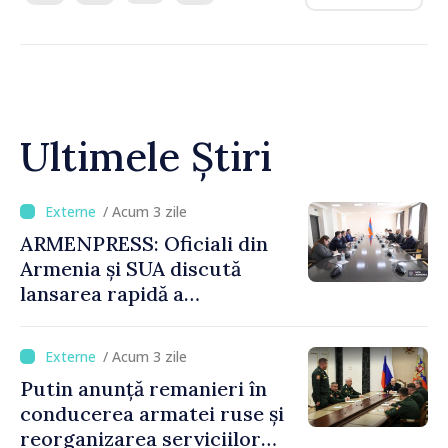
Ultimele Știri
/ Acum 3 zile
ARMENPRESS: Oficiali din
Armenia și SUA discută
lansarea rapidă a
programului TRIPP
/ Acum 3 zile
Putin anunță remanieri în
conducerea armatei ruse și
reorganizarea serviciilor