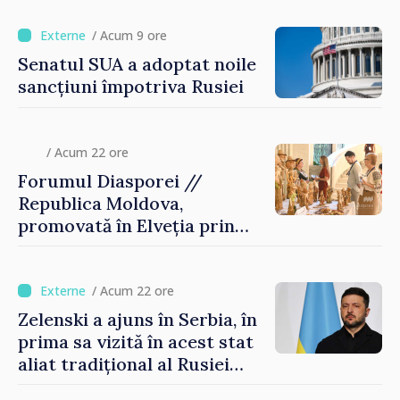
/ Acum 9 ore
Senatul SUA a adoptat noile
sancțiuni împotriva Rusiei
/ Acum 22 ore
Forumul Diasporei //
Republica Moldova,
promovată în Elveția prin
turism, investiții și
exporturi
/ Acum 22 ore
Zelenski a ajuns în Serbia, în
prima sa vizită în acest stat
aliat tradițional al Rusiei
după 2022