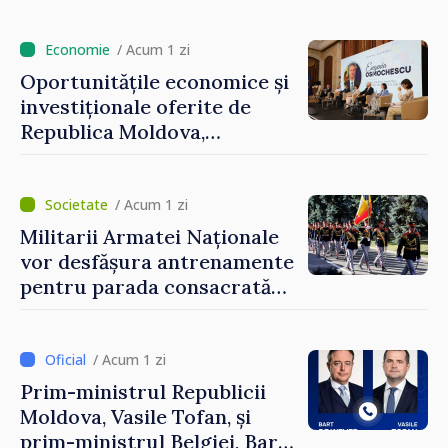
Perricone
/ Acum 1 zi
Oportunitățile economice și
investiționale oferite de
Republica Moldova,
prezentate de vicepremierul
Eugeniu Osmochescu, la
Forumul Diasporei
/ Acum 1 zi
Militarii Armatei Naționale
vor desfășura antrenamente
pentru parada consacrată
Zilei Independenței
/ Acum 1 zi
Prim-ministrul Republicii
Moldova, Vasile Tofan, și
prim-ministrul Belgiei, Bart