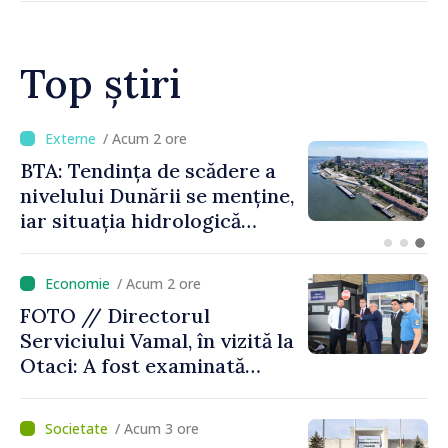
Top știri
/ Acum 6 minute
Energocom a asigurat
necesarul de energie
electrică pentru 8 august.
Compania îndeamnă
cetățenii să reducă
/ Acum 2 ore
consumul în orele de vârf
FOTO // Directorul
Serviciului Vamal, în vizită la
Otaci: A fost examinată
posibilitatea dotării Zonei de
control vamal cu un scanner
/ Acum 3 ore
performant