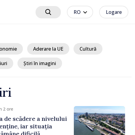
RO
Logare
onomie
Aderare la UE
Cultură
iuri
Știri în imagini
iri
m 2 ore
a de scădere a nivelului
nține, iar situația
rămâne dificilă