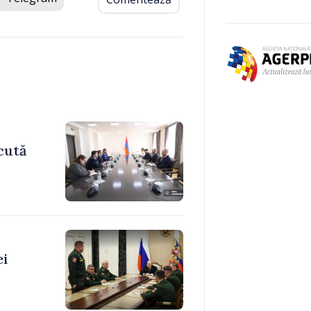
cută
ei