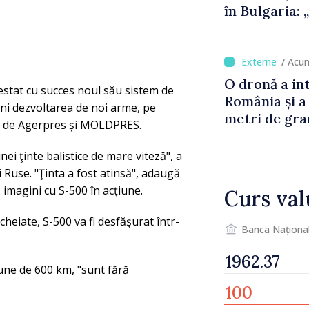
în Bulgaria:
detectat nic
/ Acu
O dronă a in
estat cu succes noul său sistem de
România și a
ani dezvoltarea de noi arme, pe
metri de gra
tă de Agerpres și MOLDPRES.
ei ţinte balistice de mare viteză", a
 Ruse. "Ţinta a fost atinsă", adaugă
 imagini cu S-500 în acţiune.
Curs val
ncheiate, S-500 va fi desfăşurat într-
Banca Naționa
une de 600 km, "sunt fără