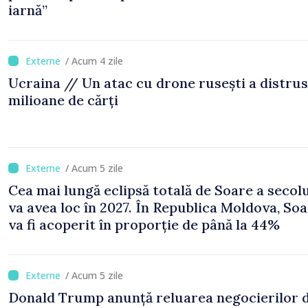
iarnă”
/ Acum 4 zile
Ucraina // Un atac cu drone rusești a distrus
milioane de cărți
/ Acum 5 zile
Cea mai lungă eclipsă totală de Soare a secol
va avea loc în 2027. În Republica Moldova, Soa
va fi acoperit în proporție de până la 44%
/ Acum 5 zile
Donald Trump anunță reluarea negocierilor 