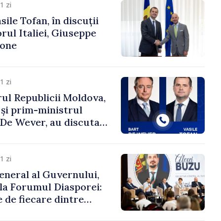
1 zi
ile Tofan, în discuții
ul Italiei, Giuseppe
cone
1 zi
ul Republicii Moldova,
 și prim-ministrul
t De Wever, au discutat
rsul european al
oldova.
1 zi
eneral al Guvernului,
 la Forumul Diasporei:
 de fiecare dintre
ră pentru a construi