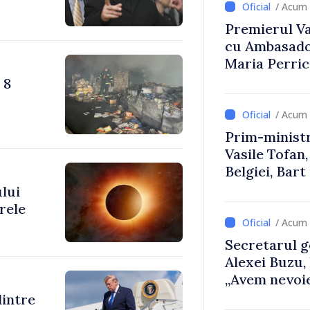
/ Acum 
Premierul Vas
cu Ambasador
Maria Perri
 8
/ Acum 
Prim-ministr
Vasile Tofan,
Belgiei, Bar
despre parcu
ului
Republicii M
rele
/ Acum 
Secretarul g
Alexei Buzu,
„Avem nevoie
dumneavoast
dintre