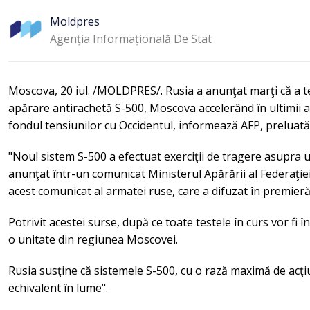
Moldpres
Agenția Informațională De Stat
Moscova, 20 iul. /MOLDPRES/. Rusia a anunţat marţi că a t
apărare antirachetă S-500, Moscova accelerând în ultimii 
fondul tensiunilor cu Occidentul, informează AFP, prelua
"Noul sistem S-500 a efectuat exerciţii de tragere asupra un
anunţat într-un comunicat Ministerul Apărării al Federaţiei
acest comunicat al armatei ruse, care a difuzat în premieră
Potrivit acestei surse, după ce toate testele în curs vor fi î
o unitate din regiunea Moscovei.
Rusia susţine că sistemele S-500, cu o rază maximă de acţi
echivalent în lume".