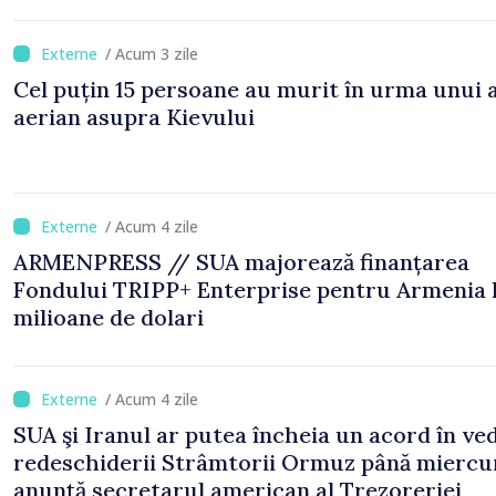
/ Acum 3 zile
Cel puțin 15 persoane au murit în urma unui 
aerian asupra Kievului
/ Acum 4 zile
ARMENPRESS // SUA majorează finanțarea
Fondului TRIPP+ Enterprise pentru Armenia 
milioane de dolari
/ Acum 4 zile
SUA şi Iranul ar putea încheia un acord în ve
redeschiderii Strâmtorii Ormuz până miercur
anunţă secretarul american al Trezoreriei