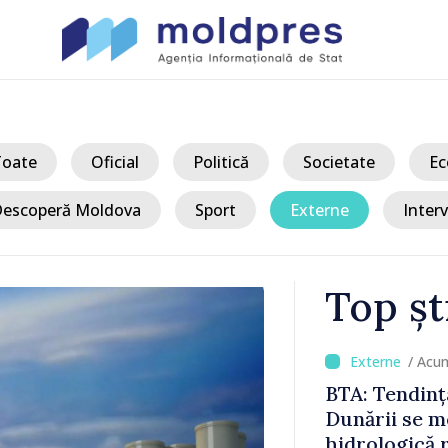
Toate
Oficial
Politică
Societate
Ec
escoperă Moldova
Sport
Externe
Interv
Top șt
/ Acu
ucic despre
BTA: Tendinț
niunea
Dunării se me
zită în
hidrologică 