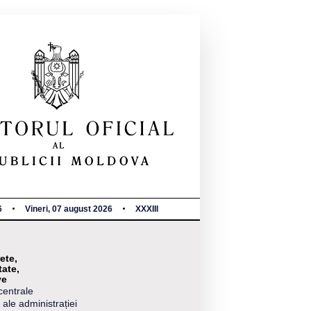
6
Vineri, 07 august 2026
XXXIII
ete,
tate,
ve
centrale
 ale administrației