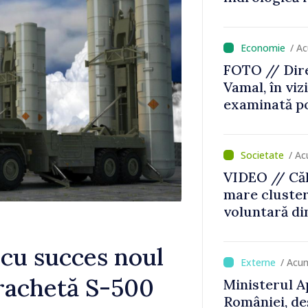
/ A
FOTO // Dire
Vamal, în vizi
examinată po
Zonei de con
scanner per
/ Ac
VIDEO // Căl
mare cluste
voluntară di
Consiliul or
decizia final
 cu succes noul
/ Acu
irachetă S-500
Ministerul A
României, de