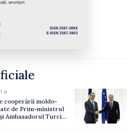
ații, anunțuri,
ISSN 2587-389X
E-ISSN 2587-3903
ficiale
1 zi
e cooperării moldo-
tate de Prim-ministrul
 și Ambasadorul Turciei,
fa Sertel