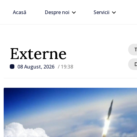
Acasă
Despre noi
Servicii
Externe
D
08 August, 2026
/ 19:38
/ Acum 1 oră
Zelenski a discutat cu V
energie, securitate și U
Europeană, în prima sa vi