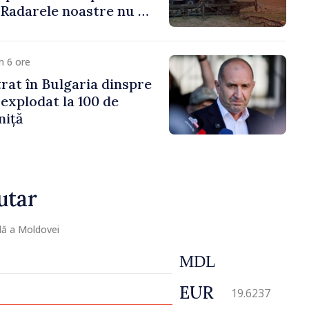
 „Radarele noastre nu au
iun vehicul aerian”
m 6 ore
trat în Bulgaria dinspre
 explodat la 100 de
niță
utar
lă a Moldovei
MDL
EUR
19.6237