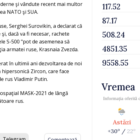
moderne şi vândute recent mai multor
rtea NATO şi SUA.
use, Serghei Surovikin, a declarat că
şi, dacă va fi necesar, rachete
emele S-500 "pot de asemenea să
ţia armatei ruse, Krasnaia Zvezda.
erat în ultimii ani dezvoltarea de noi
 hipersonică Zircon, care face
e rus Vladimir Putin.
Vremea
erospaţial MASK-2021 de lângă
Informația oferită
ătoare rus.
Astăzi
+30° /
22°
Telegram
Comentează