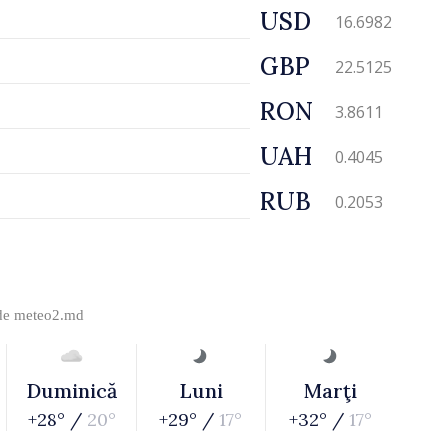
USD
16.6982
GBP
22.5125
RON
3.8611
UAH
0.4045
RUB
0.2053
 de
meteo2.md
Duminică
Luni
Marţi
+28° /
20°
+29° /
17°
+32° /
17°