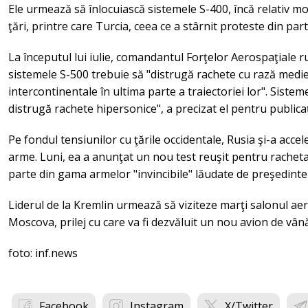
Ele urmează să înlocuiască sistemele S-400, încă relativ 
ţări, printre care Turcia, ceea ce a stârnit proteste din pa
La începutul lui iulie, comandantul Forţelor Aerospaţiale r
sistemele S-500 trebuie să "distrugă rachete cu rază medie 
intercontinentale în ultima parte a traiectoriei lor". Sist
distrugă rachete hipersonice", a precizat el pentru publica
Pe fondul tensiunilor cu ţările occidentale, Rusia şi-a accel
arme. Luni, ea a anunţat un nou test reuşit pentru racheta
parte din gama armelor "invincibile" lăudate de preşedintel
Liderul de la Kremlin urmează să viziteze marţi salonul a
Moscova, prilej cu care va fi dezvăluit un nou avion de vân
foto: inf.news
Facebook
Instagram
X/Twitter