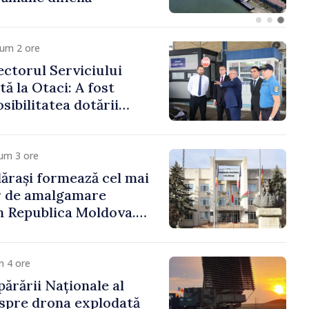
cum 2 ore
ctorul Serviciului
tă la Otaci: A fost
sibilitatea dotării
trol vamal cu un
formant
um 3 ore
ărași formează cel mai
r de amalgamare
n Republica Moldova.
ășenesc a aprobat
ă
m 4 ore
părării Naționale al
spre drona explodată