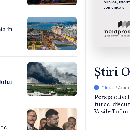
publice, inform
comunicate
ia în
Știri O
lului
/ Acum 
Perspectivel
turce, discu
Vasile Tofan
Uygar Musta
 de