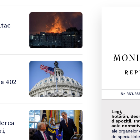
atac
la 402
Nr. 363-36
Legi,
hotărâri, decr
dispoziții, tra
derea
acte normati
i,
ale organelor 
de specialitate