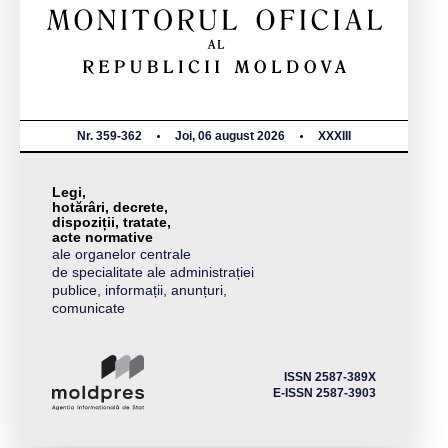
Nr. 359-362
Joi, 06 august 2026
XXXIII
Legi,
hotărâri, decrete,
dispoziții, tratate,
acte normative
ale organelor centrale
de specialitate ale administrației
publice, informații, anunțuri,
comunicate
ISSN 2587-389X
E-ISSN 2587-3903