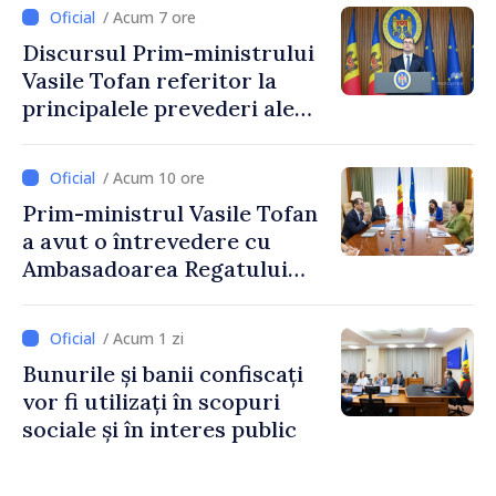
stimularea investițiilor și o
/ Acum 7 ore
taxare mai echitabilă
Discursul Prim-ministrului
Vasile Tofan referitor la
principalele prevederi ale
politicii fiscale pentru anul
2027
/ Acum 10 ore
Prim-ministrul Vasile Tofan
a avut o întrevedere cu
Ambasadoarea Regatului
Unit al Marii Britanii și
Irlandei de Nord, Fern
/ Acum 1 zi
Horine
Bunurile și banii confiscați
vor fi utilizați în scopuri
sociale și în interes public