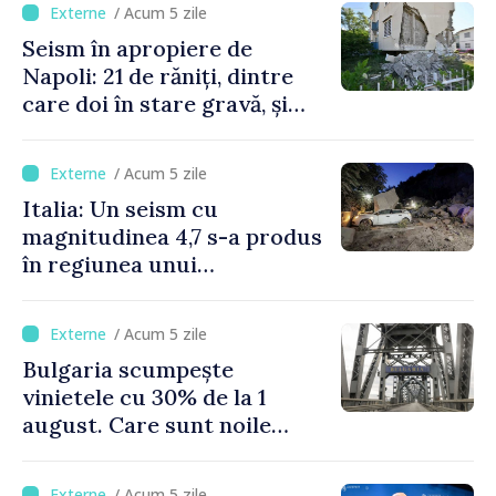
/ Acum 5 zile
Seism în apropiere de
Napoli: 21 de răniți, dintre
care doi în stare gravă, și
pagube materiale
/ Acum 5 zile
Italia: Un seism cu
magnitudinea 4,7 s-a produs
în regiunea unui
supervulcan din apropiere
de Napoli
/ Acum 5 zile
Bulgaria scumpește
vinietele cu 30% de la 1
august. Care sunt noile
tarife pentru taxa de drum
/ Acum 5 zile