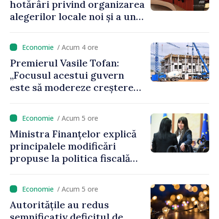
hotărâri privind organizarea
alegerilor locale noi și a unui
referendum local în satul
Delacău, raionul Anenii Noi
/ Acum 4 ore
Premierul Vasile Tofan:
„Focusul acestui guvern
este să modereze creșterea
prețurilor la imobiliare”
/ Acum 5 ore
Ministra Finanțelor explică
principalele modificări
propuse la politica fiscală
2027 privind impozitul pe
venit
/ Acum 5 ore
Autoritățile au redus
semnificativ deficitul de