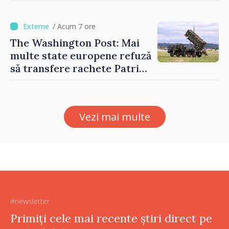
timp ce producția din UE
este estimată în scădere
/ Acum 7 ore
The Washington Post: Mai
multe state europene refuză
să transfere rachete Patriot
Ucrainei
Vezi mai multe
#newsletter
Primiți cele mai recente știri direct pe