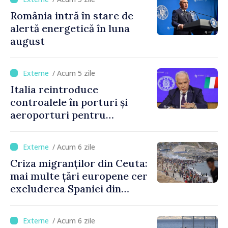
România intră în stare de
alertă energetică în luna
august
/ Acum 5 zile
Italia reintroduce
controalele în porturi și
aeroporturi pentru
legăturile cu Spania, în urma
crizei migranților din Ceuta
/ Acum 6 zile
Criza migranților din Ceuta:
mai multe țări europene cer
excluderea Spaniei din
spațiul Schengen
/ Acum 6 zile