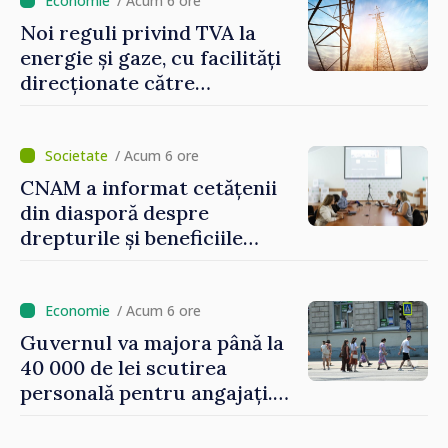
/ Acum 6 ore
Noi reguli privind TVA la
energie și gaze, cu facilități
direcționate către
consumatorii vulnerabili
/ Acum 6 ore
CNAM a informat cetățenii
din diasporă despre
drepturile și beneficiile
asigurării medicale
/ Acum 6 ore
Guvernul va majora până la
40 000 de lei scutirea
personală pentru angajați.
Vasile Tofan: „Aproape 800
de milioane de lei îi lăsăm