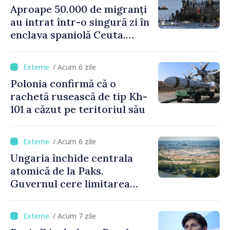
Aproape 50.000 de migranți
au intrat într-o singură zi în
enclava spaniolă Ceuta.
Italia evocă suspendarea
Schengen cu Spania
/ Acum 6 zile
Polonia confirmă că o
rachetă rusească de tip Kh-
101 a căzut pe teritoriul său
/ Acum 6 zile
Ungaria închide centrala
atomică de la Paks.
Guvernul cere limitarea
consumului de energie
/ Acum 7 zile