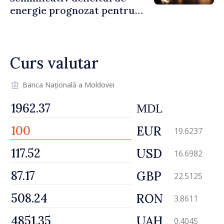
energie prognozat pentru
astăzi
Curs valutar
Banca Națională a Moldovei
MDL
EUR
19.6237
USD
16.6982
GBP
22.5125
RON
3.8611
UAH
0.4045