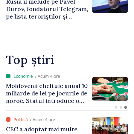
Rusia îl include pe Pavel
Durov, fondatorul Telegram,
pe lista teroriștilor și
extremiștilor
Top știri
/ Acum 4 ore
Moldovenii cheltuie anual 10
miliarde de lei pe jocurile de
noroc. Statul introduce o
taxă de 6%, care va aduce
peste 500 de milioane de lei
/ Acum 4 ore
la buget
CEC a adoptat mai multe