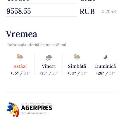
RUB
0.2053
Vremea
Informația oferită de
meteo2.md
Astăzi
Vineri
Sîmbătă
Duminică
+35° /
24°
+35° /
23°
+30° /
21°
+28° /
21°