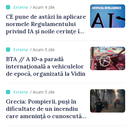
capacitate
/ Acum 4 zile
CE pune de astăzi în aplicare
normele Regulamentului
privind IA și noile cerințe în
materie de transparență
/ Acum 5 zile
BTA // A 10-a paradă
internațională a vehiculelor
de epocă, organizată la Vidin
/ Acum 5 zile
Grecia: Pompierii, puși în
dificultate de un incendiu
care amenință o cunoscută
stațiune estivală