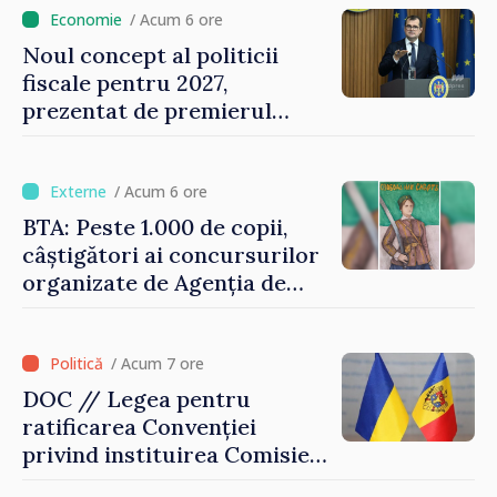
oamenilor”
/ Acum 6 ore
Noul concept al politicii
fiscale pentru 2027,
prezentat de premierul
Vasile Tofan: „Taxăm mai
puțin munca, stimulăm
investițiile, taxăm viciile și
/ Acum 6 ore
echilibrăm taxarea
BTA: Peste 1.000 de copii,
consumului”
câștigători ai concursurilor
organizate de Agenția de
Stat pentru Bulgarii din
Străinătate, vor fi premiați
/ Acum 7 ore
DOC // Legea pentru
ratificarea Convenției
privind instituirea Comisiei
Internaționale de Reclamații