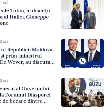
1 oră
ile Tofan, în discuții
ul Italiei, Giuseppe
cone
2 ore
ul Republicii Moldova,
 și prim-ministrul
t De Wever, au discutat
rsul european al
oldova.
2 ore
eneral al Guvernului,
 la Forumul Diasporei:
 de fiecare dintre
ră pentru a construi