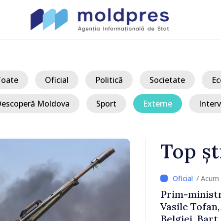
Toate
Oficial
Politică
Societate
Ec
escoperă Moldova
Sport
Externe
Interv
Top șt
/ Acum 
n discuții
Prim-ministr
 Giuseppe
Vasile Tofan,
Belgiei, Bar