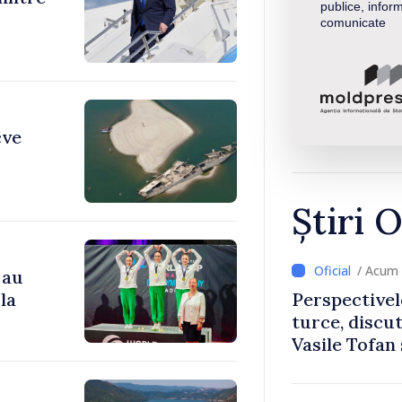
publice, inform
comunicate
cve
Știri O
/ Acum 
 au
la
Perspectivel
turce, discu
Vasile Tofan
Uygar Musta