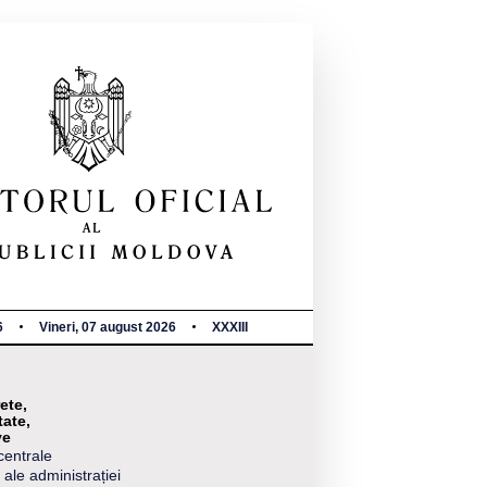
6
Vineri, 07 august 2026
XXXIII
ete,
tate,
ve
centrale
 ale administrației