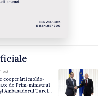
ații, anunțuri,
ISSN 2587-389X
E-ISSN 2587-3903
ficiale
1 oră
e cooperării moldo-
tate de Prim-ministrul
 și Ambasadorul Turciei,
fa Sertel