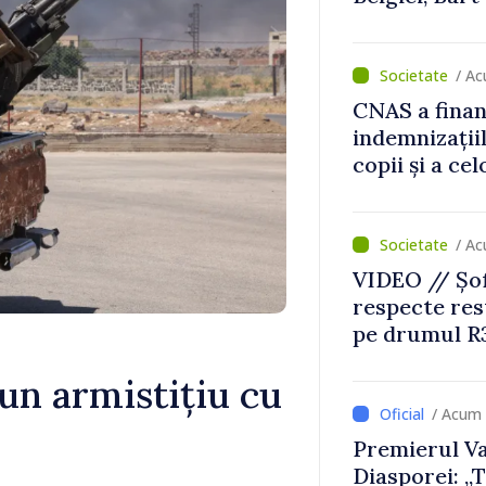
despre parcu
Republicii M
/ Ac
CNAS a finan
indemnizațiil
copii și a ce
temporară d
/ Ac
VIDEO // Șof
respecte rest
pe drumul R3
lucrări de re
a un armistițiu cu
/ Acum 
Premierul Va
Diasporei: „