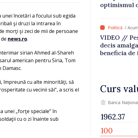
optimismul o
că Republica
a unei încetări a focului sub egida
direcția cor
ibali şi druzi la intrarea în
/ Acum
 de morţi şi zeci de mii de persoane
VIDEO // Pes
ă de
news.ro
.
decis amalga
beneficia de
nterimar sirian Ahmed al-Shareh
investiții. I
isarul american pentru Siria, Tom
important să
n Damasc.
dăm o șansă l
i, împreună cu alte minorităţi, să
dezvolte”
Curs val
speritate cu vecinii săi”, a scris el
Banca Naționa
ea unei „forţe speciale” în
ldaţii cu o zi înainte sub