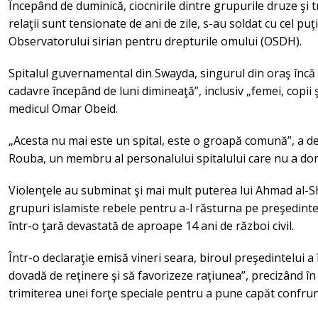
Începând de duminică, ciocnirile dintre grupurile druze şi t
relaţii sunt tensionate de ani de zile, s-au soldat cu cel puţ
Observatorului sirian pentru drepturile omului (OSDH).
Spitalul guvernamental din Swayda, singurul din oraş încă 
cadavre începând de luni dimineaţă”, inclusiv „femei, copii 
medicul Omar Obeid.
„Acesta nu mai este un spital, este o groapă comună”, a d
Rouba, un membru al personalului spitalului care nu a dori
Violenţele au subminat şi mai mult puterea lui Ahmad al-Sh
grupuri islamiste rebele pentru a-l răsturna pe preşedint
într-o ţară devastată de aproape 14 ani de război civil.
Într-o declaraţie emisă vineri seara, biroul preşedintelui a
dovadă de reţinere şi să favorizeze raţiunea”, precizând în 
trimiterea unei forţe speciale pentru a pune capăt confrunt