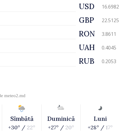
USD
16.6982
GBP
22.5125
RON
3.8611
UAH
0.4045
RUB
0.2053
 de
meteo2.md
Sîmbătă
Duminică
Luni
+30° /
22°
+27° /
20°
+28° /
17°