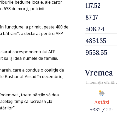
riburile beduine locale, ale căror
in 638 de morţi, potrivit
în funcţiune, a primit „peste 400 de
şi bătrâni”, a declarat pentru AFP
eclarat corespondentului AFP
t să îşi dea numele de familie.
areh, care a condus o coaliţie de
Vremea
ele Bashar al-Assad în decembrie,
Informația oferită
 îndemnat „toate părţile să dea
acelaşi timp că lucrează „la
Astăzi
ărilor”.
+33° /
23°