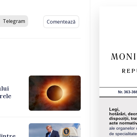
Telegram
Comentează
ului
Nr. 363-36
rele
Legi,
hotărâri, decr
dispoziții, tra
acte normati
ale organelor 
de specialitate
dintre