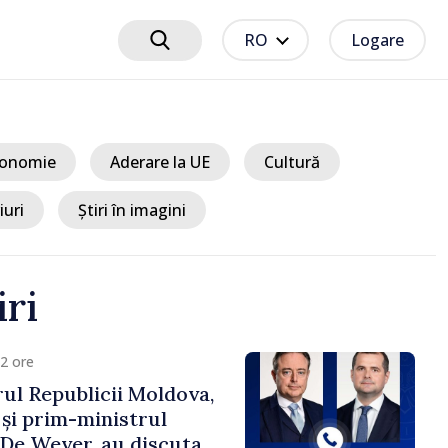
RO
Logare
onomie
Aderare la UE
Cultură
iuri
Știri în imagini
iri
2 ore
ul Republicii Moldova,
 și prim-ministrul
t De Wever, au discutat