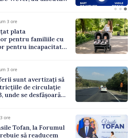
rsul european al
oldova.
um 3 ore
țat plata
or pentru familiile cu
lor pentru incapacitate
e muncă
um 3 ore
erii sunt avertizați să
ricțiile de circulație
, unde se desfășoară
parație
3 ore
sile Tofan, la Forumul
Trebuie să readucem