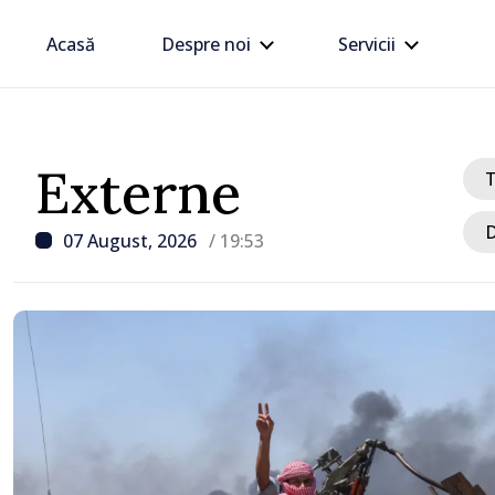
Acasă
Despre noi
Servicii
Externe
D
07 August, 2026
/ 19:53
/ Acum 1 oră
Premierul Vasile Tofan, î
cu Ambasadorul Italiei,
,
Maria Perricone