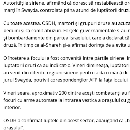
Autorităţile siriene, afirmând că doresc să restabilească or
marţi în Swayda, controlată până atunci de luptătorii druzi
Cu toate acestea, OSDH, martori şi grupuri druze au acuzat 
beduini şi că comit abuzuri. Forţele guvernamentale s-au r
şi bombardamente din partea Israelului, care a declarat c
druză, în timp ce al-Shareh şi-a afirmat dorinţa de a evita u
O încetare a focului a fost convenită între părţile siriene, 
luptătorii druzi că au încălcat-o. Vineri dimineaţa, luptători
au venit din diferite regiuni siriene pentru a da o mână de
jurul Swayda, potrivit corespondenţilor AFP la faţa locului.
Vineri seara, aproximativ 200 dintre aceşti combatanţi au 
focuri cu arme automate la intrarea vestică a oraşului cu g
interior.
OSDH a confirmat luptele din acest sector, adăugând că „
oraşului”.