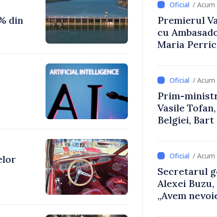
/ Acum 
% din
Premierul Vas
cu Ambasador
Maria Perri
/ Acum 
Prim-ministr
Vasile Tofan,
Belgiei, Bar
despre parcu
Republicii M
/ Acum 
elor
Secretarul g
Alexei Buzu,
„Avem nevoie
dumneavoast