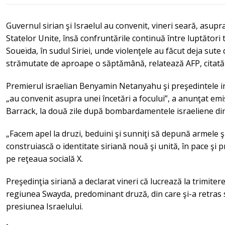
Guvernul sirian şi Israelul au convenit, vineri seară, asupr
Statelor Unite, însă confruntările continuă între luptători tr
Soueïda, în sudul Siriei, unde violenţele au făcut deja sute
strămutate de aproape o săptămână, relatează AFP, citat
Premierul israelian Benyamin Netanyahu şi preşedintele i
„au convenit asupra unei încetări a focului”, a anunţat em
Barrack, la două zile după bombardamentele israeliene di
„Facem apel la druzi, beduini şi sunniţi să depună armele ş
construiască o identitate siriană nouă şi unită, în pace şi pro
pe reţeaua socială X.
Preşedinţia siriană a declarat vineri că lucrează la trimiter
regiunea Swayda, predominant druză, din care şi-a retras so
presiunea Israelului.