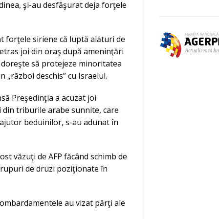
dinea, şi-au desfăşurat deja forţele
.
forţele siriene că luptă alături de
etras joi din oraş după ameninţări
ă doreşte să protejeze minoritatea
n „război deschis” cu Israelul.
însă Preşedinţia a acuzat joi
i din triburile arabe sunnite, care
 ajutor beduinilor, s-au adunat în
fost văzuţi de AFP făcând schimb de
rupuri de druzi poziţionate în
bombardamentele au vizat părţi ale