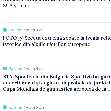
SUA și Iran
/ Acum 4 zile
FOTO // Seceta extremă scoate la iveală reli
istorice din albiile râurilor europene
/ Acum 4 zile
BTA: Sportivele din Bulgaria Sportivii bulgari
cucerit aurul și argintul în probele de juniori 
Cupa Mondială de gimnastică aerobică de la
Oradea
/ Acum 5 zile