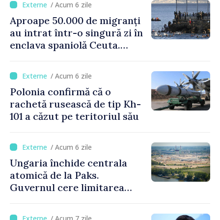
/ Acum 6 zile
Aproape 50.000 de migranți
au intrat într-o singură zi în
enclava spaniolă Ceuta.
Italia evocă suspendarea
Schengen cu Spania
/ Acum 6 zile
Polonia confirmă că o
rachetă rusească de tip Kh-
101 a căzut pe teritoriul său
/ Acum 6 zile
Ungaria închide centrala
atomică de la Paks.
Guvernul cere limitarea
consumului de energie
/ Acum 7 zile