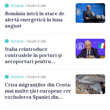
/ Acum 5 zile
România intră în stare de
alertă energetică în luna
august
/ Acum 5 zile
Italia reintroduce
controalele în porturi și
aeroporturi pentru
legăturile cu Spania, în urma
crizei migranților din Ceuta
/ Acum 6 zile
Criza migranților din Ceuta:
mai multe țări europene cer
excluderea Spaniei din
spațiul Schengen