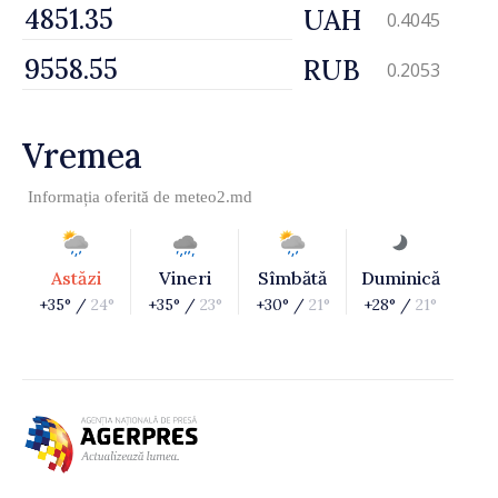
UAH
0.4045
RUB
0.2053
Vremea
Informația oferită de
meteo2.md
Astăzi
Vineri
Sîmbătă
Duminică
+35° /
24°
+35° /
23°
+30° /
21°
+28° /
21°