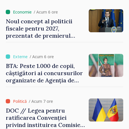
de milioane de lei îi lăsăm
oamenilor”
/ Acum 6 ore
Noul concept al politicii
fiscale pentru 2027,
prezentat de premierul
Vasile Tofan: „Taxăm mai
puțin munca, stimulăm
investițiile, taxăm viciile și
/ Acum 6 ore
echilibrăm taxarea
BTA: Peste 1.000 de copii,
consumului”
câștigători ai concursurilor
organizate de Agenția de
Stat pentru Bulgarii din
Străinătate, vor fi premiați
/ Acum 7 ore
DOC // Legea pentru
ratificarea Convenției
privind instituirea Comisiei