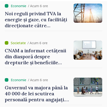
/ Acum 6 ore
Noi reguli privind TVA la
energie și gaze, cu facilități
direcționate către
consumatorii vulnerabili
/ Acum 6 ore
CNAM a informat cetățenii
din diasporă despre
drepturile și beneficiile
asigurării medicale
/ Acum 6 ore
Guvernul va majora până la
40 000 de lei scutirea
personală pentru angajați.
Vasile Tofan: „Aproape 800