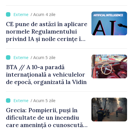
funcționează la 20% din
capacitate
/ Acum 4 zile
CE pune de astăzi în aplicare
normele Regulamentului
privind IA și noile cerințe în
materie de transparență
/ Acum 5 zile
BTA // A 10-a paradă
internațională a vehiculelor
de epocă, organizată la Vidin
/ Acum 5 zile
Grecia: Pompierii, puși în
dificultate de un incendiu
care amenință o cunoscută
stațiune estivală