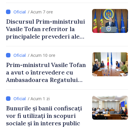
Reducerea poverii pe muncă,
stimularea investițiilor și o
/ Acum 7 ore
taxare mai echitabilă
Discursul Prim-ministrului
Vasile Tofan referitor la
principalele prevederi ale
politicii fiscale pentru anul
2027
/ Acum 10 ore
Prim-ministrul Vasile Tofan
a avut o întrevedere cu
Ambasadoarea Regatului
Unit al Marii Britanii și
Irlandei de Nord, Fern
/ Acum 1 zi
Horine
Bunurile și banii confiscați
vor fi utilizați în scopuri
sociale și în interes public