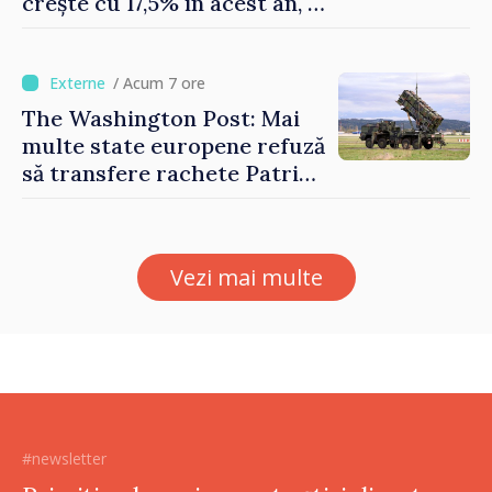
crește cu 17,5% în acest an, în
timp ce producția din UE
este estimată în scădere
/ Acum 7 ore
The Washington Post: Mai
multe state europene refuză
să transfere rachete Patriot
Ucrainei
Vezi mai multe
#newsletter