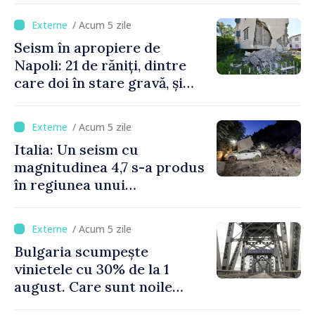
/ Acum 5 zile
Seism în apropiere de
Napoli: 21 de răniți, dintre
care doi în stare gravă, și
pagube materiale
/ Acum 5 zile
Italia: Un seism cu
magnitudinea 4,7 s-a produs
în regiunea unui
supervulcan din apropiere
de Napoli
/ Acum 5 zile
Bulgaria scumpește
vinietele cu 30% de la 1
august. Care sunt noile
tarife pentru taxa de drum