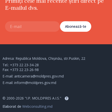
Primiți cele mai recente știri direct pe
E-mailul dvs.
Abonează-te
Adresa: Republica Moldova, Chișinău, str.Puskin, 22
Tel.:
+373 22 23-34-28
Fax: +373 22 23-26-98
E-mail:
anticamera@moldpres.gov.md
E-mail:
inform@moldpres.gov.md
© 2000-2026 "I.P. MOLDPRES A.I.S."
?
Elaborat de
Webconsulting.md