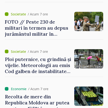
Internaționale de Reclamații
pentru Ucraina, publicată în
Monitorul Oficial
/ Acum 7 ore
FOTO // Peste 230 de
militari în termen au depus
jurământul militar în
garnizoana Chișinău
/ Acum 7 ore
Ploi puternice, cu grindină și
vijelie. Meteorologii au emis
Cod galben de instabilitate
atmosferică
/ Acum 7 ore
Recolta de mere din
Republica Moldova ar putea