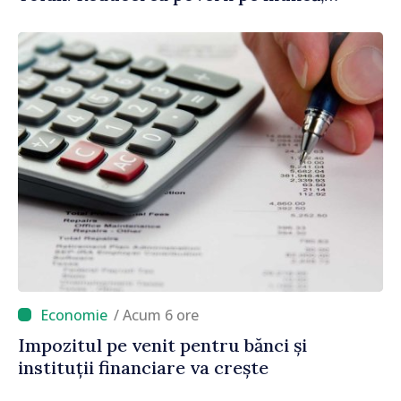
stimularea investițiilor și o taxare mai
echitabilă
/ Acum 6 ore
Impozitul pe venit pentru bănci și
instituții financiare va crește