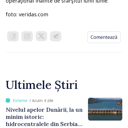
operaţional înainte de sfârşitul lunii iunie.
foto: veridas.com
Comentează
Ultimele Știri
/ Acum 4 zile
Nivelul apelor Dunării, la un
minim istoric:
hidrocentralele din Serbia