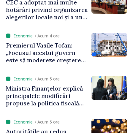
CEC a adoptat mai multe
hotărâri privind organizarea
alegerilor locale noi și a unui
referendum local în satul
Delacău, raionul Anenii Noi
/ Acum 4 ore
Premierul Vasile Tofan:
„Focusul acestui guvern
este să modereze creșterea
prețurilor la imobiliare”
/ Acum 5 ore
Ministra Finanțelor explică
principalele modificări
propuse la politica fiscală
2027 privind impozitul pe
venit
/ Acum 5 ore
Autoritățile au redus