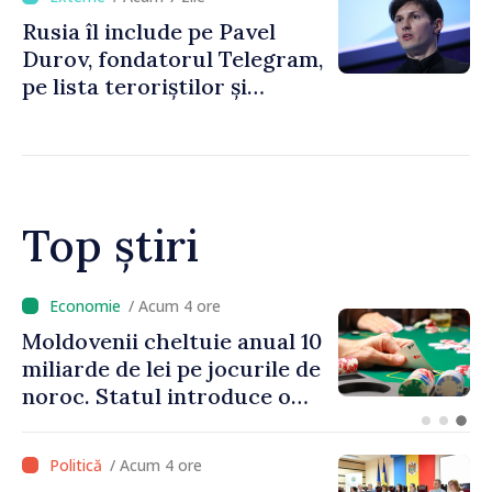
Rusia îl include pe Pavel
Durov, fondatorul Telegram,
pe lista teroriștilor și
extremiștilor
Top știri
/ Acum 3 ore
Energocom: Deficit de
energie electrică în orele de
vârf; consumatorii sunt
îndemnați să economisească
/ Acum 4 ore