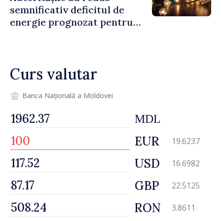
semnificativ deficitul de
energie prognozat pentru
astăzi
Curs valutar
Banca Națională a Moldovei
MDL
EUR
19.6237
USD
16.6982
GBP
22.5125
RON
3.8611