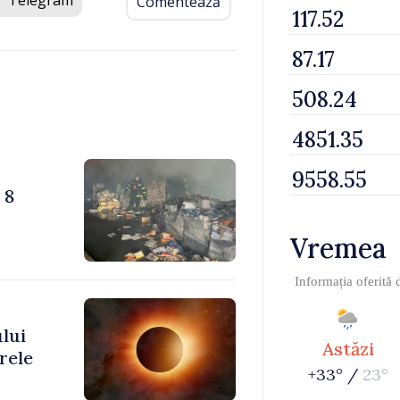
Telegram
Comentează
 8
Vremea
Informația oferită
ului
Astăzi
rele
+33° /
23°