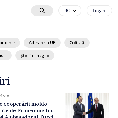
RO
Logare
onomie
Aderare la UE
Cultură
iuri
Știri în imagini
iri
4 ore
e cooperării moldo-
tate de Prim-ministrul
 și Ambasadorul Turciei,