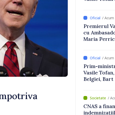
Uygar Musta
/ Acum 
Premierul Vas
cu Ambasador
Maria Perri
/ Acum 
Prim-ministr
Vasile Tofan,
Belgiei, Bar
despre parcu
Republicii M
împotriva
/ Ac
CNAS a finan
indemnizațiil