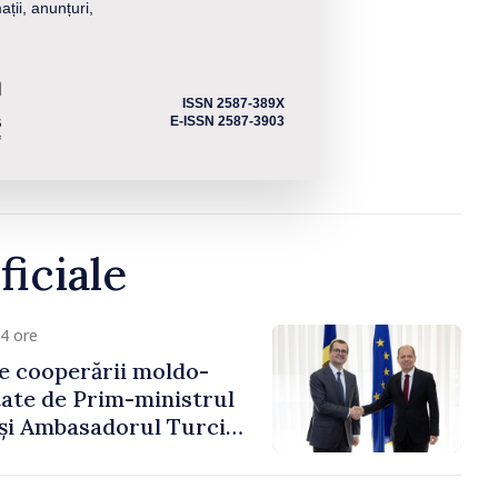
ații, anunțuri,
ISSN 2587-389X
E-ISSN 2587-3903
ficiale
4 ore
e cooperării moldo-
tate de Prim-ministrul
 și Ambasadorul Turciei,
fa Sertel