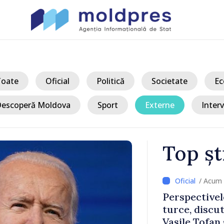
Toate
Oficial
Politică
Societate
Ec
escoperă Moldova
Sport
Externe
Interv
Top șt
/ Acum 
a, în prima
Perspectivel
at
turce, discu
pă 2022
Vasile Tofan