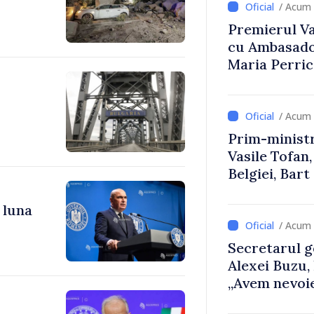
/ Acum 
Premierul Vas
cu Ambasador
Maria Perri
/ Acum 
Prim-ministr
Vasile Tofan,
Belgiei, Bar
despre parcu
Republicii M
 luna
/ Acum 
Secretarul g
Alexei Buzu,
„Avem nevoie
dumneavoast