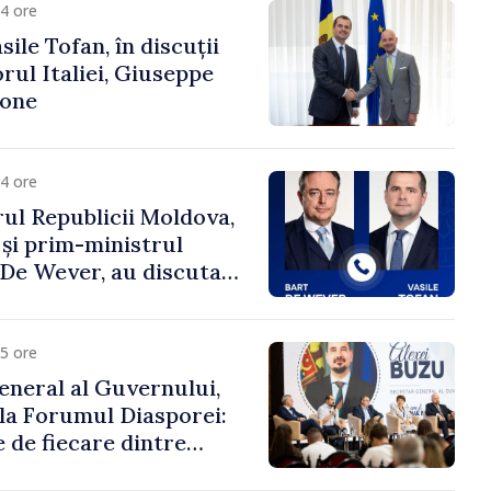
4 ore
ile Tofan, în discuții
ul Italiei, Giuseppe
cone
4 ore
ul Republicii Moldova,
 și prim-ministrul
t De Wever, au discutat
rsul european al
oldova.
5 ore
eneral al Guvernului,
 la Forumul Diasporei:
 de fiecare dintre
ră pentru a construi