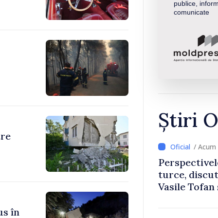
publice, inform
comunicate
Știri O
tre
/ Acum 
Perspectivel
turce, discu
Vasile Tofan
Uygar Musta
us în