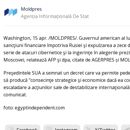
Moldpres
Agenția Informațională De Stat
Washington, 15 apr. /MOLDPRES/. Guvernul american al lui 
sancţiuni financiare împotriva Rusiei şi expulzarea a zece 
serie de atacuri cibernetice şi la ingerinţe în alegerile prez
Moscovei, relatează AFP şi dpa, citate de AGERPRES și M
Preşedintele SUA a semnat un decret care va permite pede
să producă "consecinţe strategice şi economice dacă ea co
escaladare a acţiunilor sale de destabilizare internaţională
comunicat.
foto: egyptindependent.com