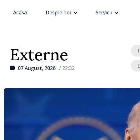
Acasă
Despre noi
Servicii
Externe
D
07 August, 2026
/ 22:32
/ Acum 1 oră
Zelenski a ajuns în Serbi
sa vizită în acest stat ali
tradițional al Rusiei du