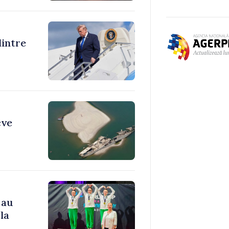
dintre
cve
 au
la