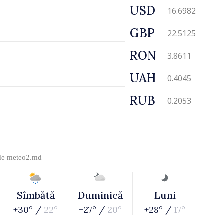
USD
16.6982
GBP
22.5125
RON
3.8611
UAH
0.4045
RUB
0.2053
 de
meteo2.md
Sîmbătă
Duminică
Luni
+30° /
22°
+27° /
20°
+28° /
17°