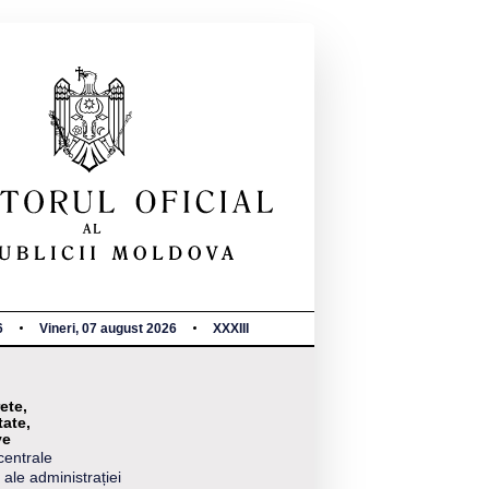
6
Vineri, 07 august 2026
XXXIII
ete,
tate,
ve
centrale
 ale administrației