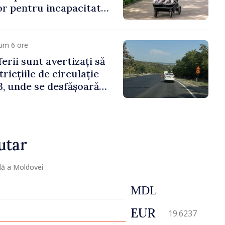
lor pentru incapacitate
e muncă
um 6 ore
erii sunt avertizați să
ricțiile de circulație
, unde se desfășoară
parație
utar
lă a Moldovei
MDL
EUR
19.6237