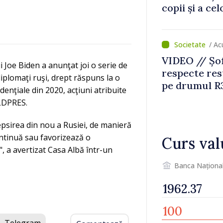
copii și a ce
temporară d
/ Ac
VIDEO // Șof
Joe Biden a anunţat joi o serie de
respecte rest
diplomaţi ruşi, drept răspuns la o
pe drumul R3
idenţiale din 2020, acţiuni atribuite
lucrări de re
OLDPRES.
psirea din nou a Rusiei, de manieră
ntinuă sau favorizează o
Curs val
", a avertizat Casa Albă într-un
Banca Naționa