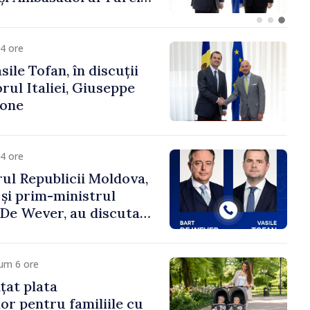
fa Sertel
4 ore
ile Tofan, în discuții
ul Italiei, Giuseppe
cone
4 ore
ul Republicii Moldova,
 și prim-ministrul
t De Wever, au discutat
rsul european al
oldova.
um 6 ore
țat plata
or pentru familiile cu