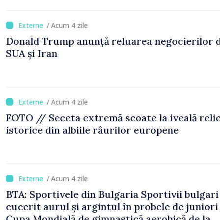
/ Acum 4 zile
Donald Trump anunță reluarea negocierilor 
SUA și Iran
/ Acum 4 zile
FOTO // Seceta extremă scoate la iveală reli
istorice din albiile râurilor europene
/ Acum 4 zile
BTA: Sportivele din Bulgaria Sportivii bulgari
cucerit aurul și argintul în probele de juniori 
Cupa Mondială de gimnastică aerobică de la