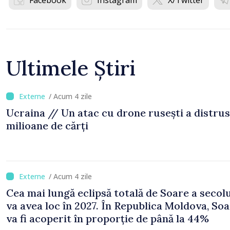
Facebook
Instagram
X/Twitter
Ultimele Știri
/ Acum 4 zile
Ucraina // Un atac cu drone rusești a distrus
milioane de cărți
/ Acum 4 zile
Cea mai lungă eclipsă totală de Soare a secol
va avea loc în 2027. În Republica Moldova, Soa
va fi acoperit în proporție de până la 44%