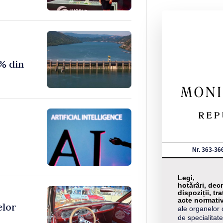
% din
Nr. 363-36
Legi,
hotărâri, decr
dispoziții, tra
acte normati
elor
ale organelor 
de specialitate