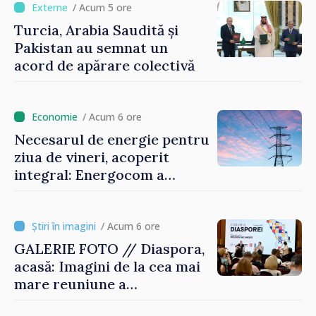
/ Acum 5 ore
Turcia, Arabia Saudită și
Pakistan au semnat un
acord de apărare colectivă
/ Acum 6 ore
Necesarul de energie pentru
ziua de vineri, acoperit
integral: Energocom a
rezervat volumele
/ Acum 6 ore
GALERIE FOTO // Diaspora,
acasă: Imagini de la cea mai
mare reuniune a
moldovenilor de peste