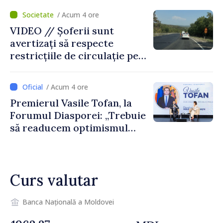
temporară de muncă
/ Acum 4 ore
VIDEO // Șoferii sunt
avertizați să respecte
restricțiile de circulație pe
drumul R3, unde se
desfășoară lucrări de
/ Acum 4 ore
reparație
Premierul Vasile Tofan, la
Forumul Diasporei: „Trebuie
să readucem optimismul
oamenilor și încrederea că
Republica Moldova merge în
direcția corectă”
Curs valutar
Banca Națională a Moldovei