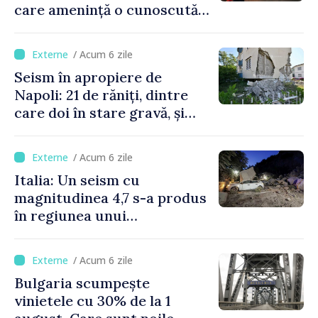
care amenință o cunoscută
stațiune estivală
/ Acum 6 zile
Seism în apropiere de
Napoli: 21 de răniți, dintre
care doi în stare gravă, și
pagube materiale
/ Acum 6 zile
Italia: Un seism cu
magnitudinea 4,7 s-a produs
în regiunea unui
supervulcan din apropiere
de Napoli
/ Acum 6 zile
Bulgaria scumpește
vinietele cu 30% de la 1