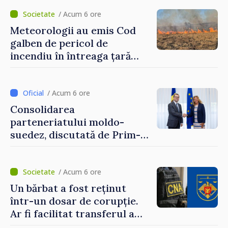
hotare
/ Acum 6 ore
Meteorologii au emis Cod
galben de pericol de
incendiu în întreaga țară
până pe 14 august
/ Acum 6 ore
Consolidarea
parteneriatului moldo-
suedez, discutată de Prim-
ministrul Vasile Tofan și
Ambasadoarea Suediei,
Petra Lärke
/ Acum 6 ore
Un bărbat a fost reținut
într-un dosar de corupție.
Ar fi facilitat transferul a
60.000 de dolari prin