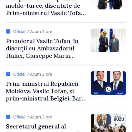
moldo-turce, discutate de
Prim-ministrul Vasile Tofan
și Ambasadorul Turciei,
Uygar Mustafa Sertel
/ Acum 2 ore
Premierul Vasile Tofan, în
discuții cu Ambasadorul
Italiei, Giuseppe Maria
Perricone
/ Acum 3 ore
Prim-ministrul Republicii
Moldova, Vasile Tofan, și
prim-ministrul Belgiei, Bart
De Wever, au discutat
despre parcursul european
/ Acum 3 ore
al Republicii Moldova.
Secretarul general al