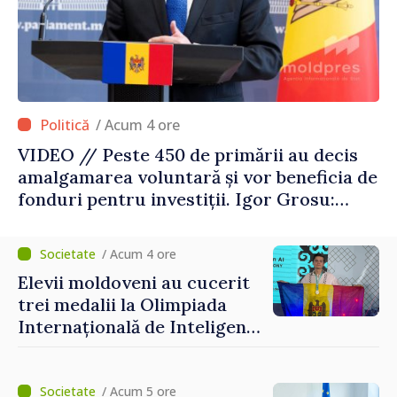
/ Acum 4 ore
VIDEO // Peste 450 de primării au decis
amalgamarea voluntară și vor beneficia de
fonduri pentru investiții. Igor Grosu:
„Este important să depășim blocajele și să
dăm o șansă localităților să se dezvolte”
/ Acum 4 ore
Elevii moldoveni au cucerit
trei medalii la Olimpiada
Internațională de Inteligență
Artificială
/ Acum 5 ore