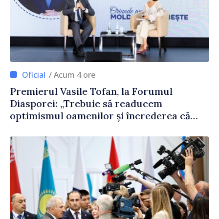
/ Acum 4 ore
Premierul Vasile Tofan, la Forumul
Diasporei: „Trebuie să readucem
optimismul oamenilor și încrederea că
Republica Moldova merge în direcția
corectă”