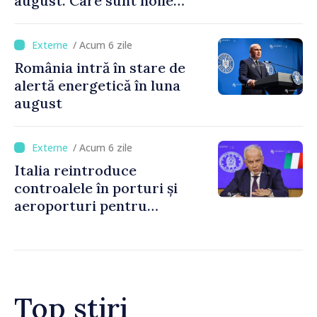
august. Care sunt noile
tarife pentru taxa de drum
/ Acum 6 zile
România intră în stare de
alertă energetică în luna
august
/ Acum 6 zile
Italia reintroduce
controalele în porturi și
aeroporturi pentru
legăturile cu Spania, în urma
crizei migranților din Ceuta
Top știri