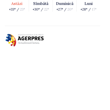
Astăzi
Sîmbătă
Duminică
Luni
+33° /
23°
+30° /
22°
+27° /
20°
+28° /
17°