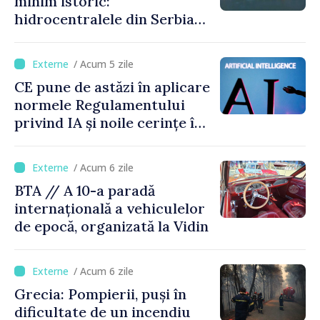
minim istoric:
hidrocentralele din Serbia
funcționează la 20% din
capacitate
/ Acum 5 zile
CE pune de astăzi în aplicare
normele Regulamentului
privind IA și noile cerințe în
materie de transparență
/ Acum 6 zile
BTA // A 10-a paradă
internațională a vehiculelor
de epocă, organizată la Vidin
/ Acum 6 zile
Grecia: Pompierii, puși în
dificultate de un incendiu