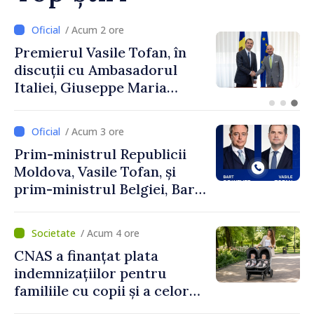
/ Acum 5 minute
Zelenski a ajuns în Serbia, în
prima sa vizită în acest stat
aliat tradițional al Rusiei
după 2022
/ Acum 3 ore
Prim-ministrul Republicii
Moldova, Vasile Tofan, și
prim-ministrul Belgiei, Bart
De Wever, au discutat
despre parcursul european
/ Acum 4 ore
al Republicii Moldova.
CNAS a finanțat plata
indemnizațiilor pentru
familiile cu copii și a celor
pentru incapacitate