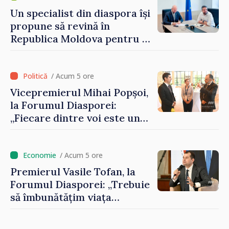
Un specialist din diaspora își
propune să revină în
Republica Moldova pentru a
contribui la dezvoltarea
registrului naval național
/ Acum 5 ore
Vicepremierul Mihai Popșoi,
la Forumul Diasporei:
„Fiecare dintre voi este un
ambasador al țării noastre și
contribuie la promovarea
imaginii Republicii Moldova”
/ Acum 5 ore
Premierul Vasile Tofan, la
Forumul Diasporei: „Trebuie
să îmbunătățim viața
oamenilor și să repornim
motoarele economiei”