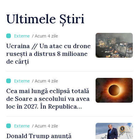
Ultimele Știri
/ Acum 4 zile
Ucraina // Un atac cu drone
rusești a distrus 8 milioane
de cărți
/ Acum 4 zile
Cea mai lungă eclipsă totală
de Soare a secolului va avea
loc în 2027. În Republica
Moldova, Soarele va fi
acoperit în proporție de
/ Acum 4 zile
până la 44%
Donald Trump anunță