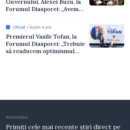
Guvernului, Alexei Buzu, la
Forumul Diasporei: „Avem
nevoie de fiecare dintre
dumneavoastră pentru a
/ Acum 4 ore
construi comunități mai
Premierul Vasile Tofan, la
puternice”
Forumul Diasporei: „Trebuie
să readucem optimismul
oamenilor și încrederea că
Republica Moldova merge în
direcția corectă”
#newsletter
Primiți cele mai recente știri direct pe