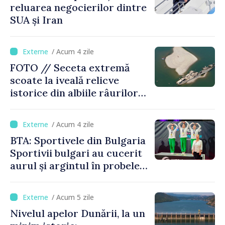
reluarea negocierilor dintre
SUA și Iran
/ Acum 4 zile
FOTO // Seceta extremă
scoate la iveală relicve
istorice din albiile râurilor
europene
/ Acum 4 zile
BTA: Sportivele din Bulgaria
Sportivii bulgari au cucerit
aurul și argintul în probele
de juniori la Cupa Mondială
de gimnastică aerobică de la
/ Acum 5 zile
Oradea
Nivelul apelor Dunării, la un