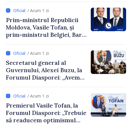
/ Acum 1 zi
Prim-ministrul Republicii
Moldova, Vasile Tofan, și
prim-ministrul Belgiei, Bart
De Wever, au discutat
despre parcursul european
/ Acum 1 zi
al Republicii Moldova.
Secretarul general al
Guvernului, Alexei Buzu, la
Forumul Diasporei: „Avem
nevoie de fiecare dintre
dumneavoastră pentru a
/ Acum 1 zi
construi comunități mai
Premierul Vasile Tofan, la
puternice”
Forumul Diasporei: „Trebuie
să readucem optimismul
oamenilor și încrederea că