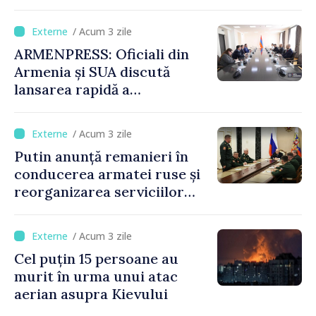
anul trecut
/ Acum 3 zile
ARMENPRESS: Oficiali din
Armenia și SUA discută
lansarea rapidă a
programului TRIPP
/ Acum 3 zile
Putin anunță remanieri în
conducerea armatei ruse și
reorganizarea serviciilor
logistice
/ Acum 3 zile
Cel puțin 15 persoane au
murit în urma unui atac
aerian asupra Kievului