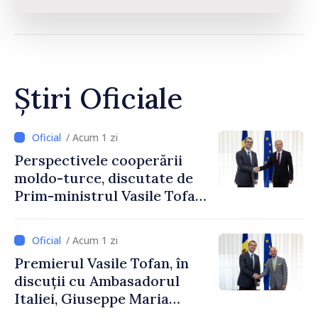
Știri Oficiale
/ Acum 1 zi
Perspectivele cooperării
moldo-turce, discutate de
Prim-ministrul Vasile Tofan
și Ambasadorul Turciei,
Uygar Mustafa Sertel
/ Acum 1 zi
Premierul Vasile Tofan, în
discuții cu Ambasadorul
Italiei, Giuseppe Maria
Perricone