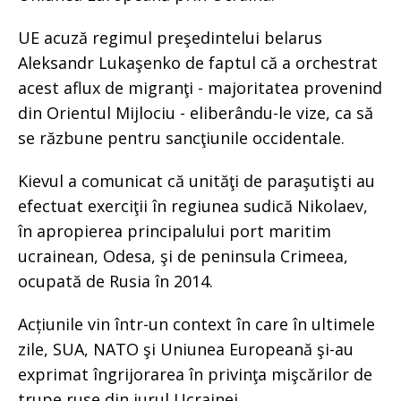
UE acuză regimul preşedintelui belarus
Aleksandr Lukaşenko de faptul că a orchestrat
acest aflux de migranţi - majoritatea provenind
din Orientul Mijlociu - eliberându-le vize, ca să
se răzbune pentru sancţiunile occidentale.
Kievul a comunicat că unităţi de paraşutişti au
efectuat exerciţii în regiunea sudică Nikolaev,
în apropierea principalului port maritim
ucrainean, Odesa, şi de peninsula Crimeea,
ocupată de Rusia în 2014.
Acțiunile vin într-un context în care în ultimele
zile, SUA, NATO şi Uniunea Europeană şi-au
exprimat îngrijorarea în privinţa mişcărilor de
trupe ruse din jurul Ucrainei.