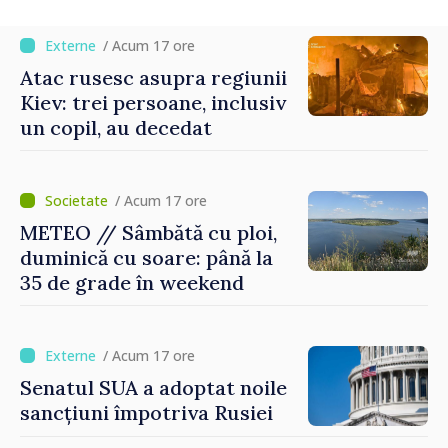
/ Acum 17 ore
Atac rusesc asupra regiunii
Kiev: trei persoane, inclusiv
un copil, au decedat
/ Acum 17 ore
METEO // Sâmbătă cu ploi,
duminică cu soare: până la
35 de grade în weekend
/ Acum 17 ore
Senatul SUA a adoptat noile
sancțiuni împotriva Rusiei