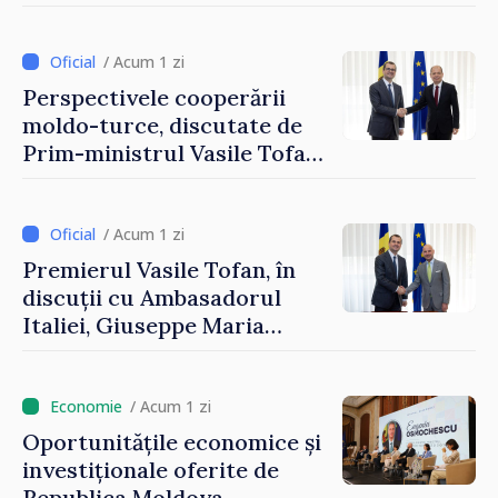
securizarea frontierei și
integrarea europeană.
Reuniune la Moghiliov-
/ Acum 1 zi
Podolsk
Perspectivele cooperării
moldo-turce, discutate de
Prim-ministrul Vasile Tofan
și Ambasadorul Turciei,
Uygar Mustafa Sertel
/ Acum 1 zi
Premierul Vasile Tofan, în
discuții cu Ambasadorul
Italiei, Giuseppe Maria
Perricone
/ Acum 1 zi
Oportunitățile economice și
investiționale oferite de
Republica Moldova,