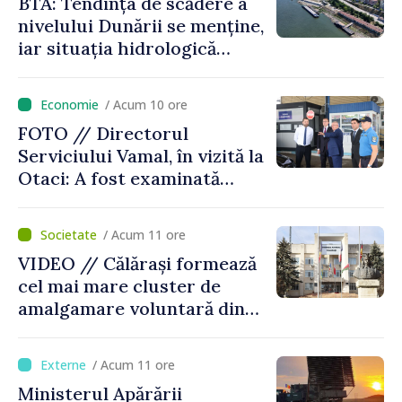
BTA: Tendința de scădere a
nivelului Dunării se menține,
iar situația hidrologică
rămâne dificilă
/ Acum 10 ore
FOTO // Directorul
Serviciului Vamal, în vizită la
Otaci: A fost examinată
posibilitatea dotării Zonei de
control vamal cu un scanner
/ Acum 11 ore
performant
VIDEO // Călărași formează
cel mai mare cluster de
amalgamare voluntară din
Republica Moldova. Consiliul
orășenesc a aprobat decizia
/ Acum 11 ore
finală
Ministerul Apărării