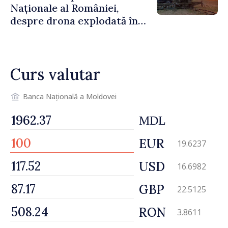
Naționale al României,
despre drona explodată în
Bulgaria: „Radarele noastre
nu au detectat niciun
vehicul aerian”
Curs valutar
Banca Națională a Moldovei
MDL
EUR
19.6237
USD
16.6982
GBP
22.5125
RON
3.8611