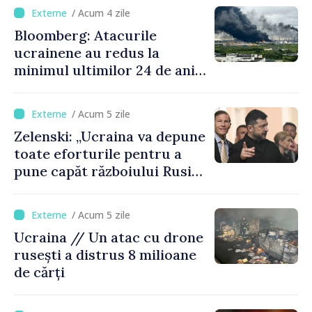
/ Acum 4 zile
Bloomberg: Atacurile
ucrainene au redus la
minimul ultimilor 24 de ani
procesarea petrolului în
Rusia
/ Acum 5 zile
Zelenski: „Ucraina va depune
toate eforturile pentru a
pune capăt războiului Rusiei
înainte de iarnă”
/ Acum 5 zile
Ucraina // Un atac cu drone
rusești a distrus 8 milioane
de cărți