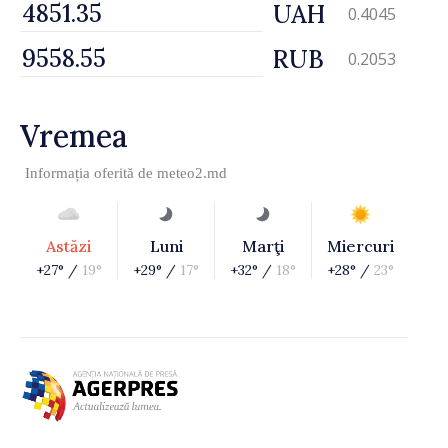
UAH
0.4045
RUB
0.2053
Vremea
Informația oferită de
meteo2.md
Astăzi
Luni
Marţi
Miercuri
+27° /
19°
+29° /
17°
+32° /
18°
+28° /
23°