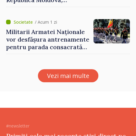
prezentate de vicepremierul
Eugeniu Osmochescu, la
Forumul Diasporei
/ Acum 1 zi
Militarii Armatei Naționale
vor desfășura antrenamente
pentru parada consacrată
Zilei Independenței
Vezi mai multe
#newsletter
Primiți cele mai recente știri direct pe