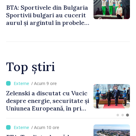
BTA: Sportivele din Bulgaria
Sportivii bulgari au cucerit
aurul și argintul în probele
de juniori la Cupa Mondială
de gimnastică aerobică de la
Oradea
Top știri
/ Acum 5 ore
Bulgaria: Ambasadoarea
Ucrainei, convocată la
Ministerul de Externe în
legătură cu drona prăbușită
/ Acum 10 ore