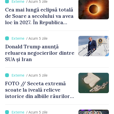
/ Acum 5 zile
Cea mai lungă eclipsă totală
de Soare a secolului va avea
loc în 2027. În Republica
Moldova, Soarele va fi
acoperit în proporție de
/ Acum 5 zile
până la 44%
Donald Trump anunță
reluarea negocierilor dintre
SUA și Iran
/ Acum 5 zile
FOTO // Seceta extremă
scoate la iveală relicve
istorice din albiile râurilor
europene
/ Acum 5 zile