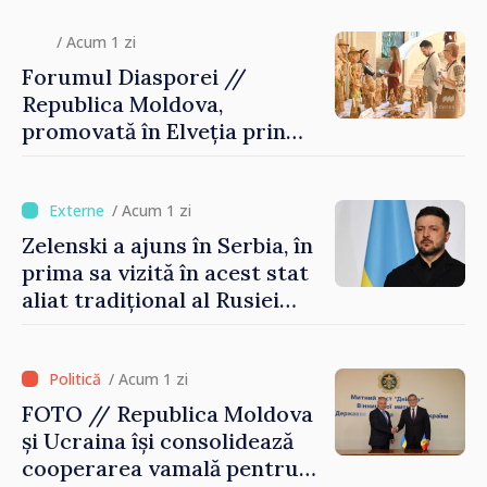
/ Acum 1 zi
Forumul Diasporei //
Republica Moldova,
promovată în Elveția prin
turism, investiții și
exporturi
/ Acum 1 zi
Zelenski a ajuns în Serbia, în
prima sa vizită în acest stat
aliat tradițional al Rusiei
după 2022
/ Acum 1 zi
FOTO // Republica Moldova
și Ucraina își consolidează
cooperarea vamală pentru