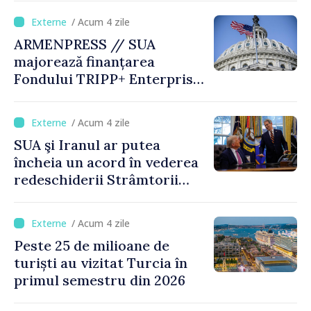
/ Acum 4 zile
ARMENPRESS // SUA
majorează finanțarea
Fondului TRIPP+ Enterprise
pentru Armenia la 402
milioane de dolari
/ Acum 4 zile
SUA şi Iranul ar putea
încheia un acord în vederea
redeschiderii Strâmtorii
Ormuz până miercuri,
anunţă secretarul american
/ Acum 4 zile
al Trezoreriei
Peste 25 de milioane de
turiști au vizitat Turcia în
primul semestru din 2026