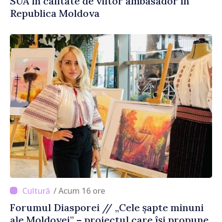
SUA în calitate de viitor ambasador în
Republica Moldova
/ Acum 16 ore
Forumul Diasporei // „Cele șapte minuni
ale Moldovei” – proiectul care își propune