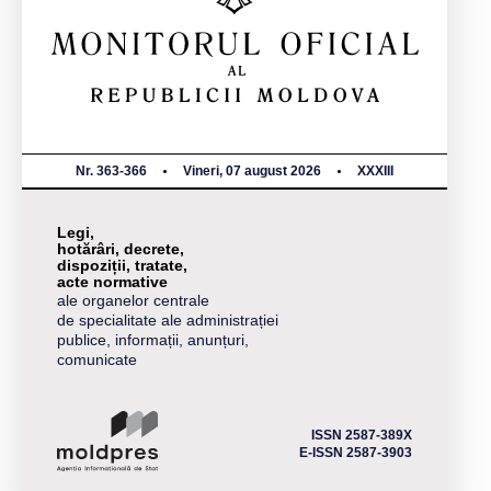
Nr. 363-366
Vineri, 07 august 2026
XXXIII
Legi,
hotărâri, decrete,
dispoziții, tratate,
acte normative
ale organelor centrale
de specialitate ale administrației
publice, informații, anunțuri,
comunicate
ISSN 2587-389X
E-ISSN 2587-3903