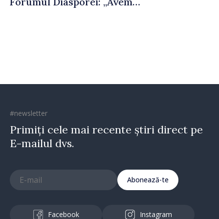
Forumul Diasporei: „Avem
nevoie de fiecare dintre
dumneavoastră pentru a
construi comunități mai
puternice”
#newsletter
Primiți cele mai recente știri direct pe
E-mailul dvs.
Abonează-te
Facebook
Instagram