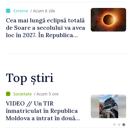
/ Acum 6 zile
Cea mai lungă eclipsă totală
de Soare a secolului va avea
loc în 2027. În Republica
Moldova, Soarele va fi
acoperit în proporție de
până la 44%
Top știri
/ Acum 2 ore
Judocanul Vladimir Iacomi a
cucerit bronzul la Cupa
Europei de tineret de la
Skopje