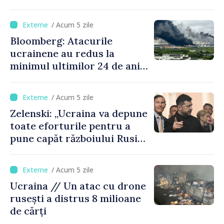
/ Acum 5 zile
Bloomberg: Atacurile
ucrainene au redus la
minimul ultimilor 24 de ani
procesarea petrolului în
Rusia
/ Acum 5 zile
Zelenski: „Ucraina va depune
toate eforturile pentru a
pune capăt războiului Rusiei
înainte de iarnă”
/ Acum 5 zile
Ucraina // Un atac cu drone
rusești a distrus 8 milioane
de cărți