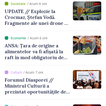
/ Acum 6 ore
UPDATE // Explozie la
Crocmaz, Ștefan Vodă.
Fragmente ale unei drone de
luptă depistate la fața
locului
/ Acum 6 ore
ANSA: Țara de origine a
alimentelor va fi afișată la
raft în mod obligatoriu de
luni, 10 august. Comercianții
riscă amenzi de zeci de mii
/ Acum 7 ore
de lei de lei
Forumul Diasporei //
Ministrul Culturii a
prezintat oportunitățile de
finanțare pentru proiecte
culturale și mobilitatea