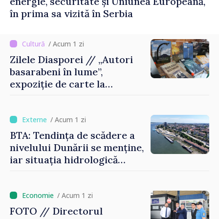
energie, securitate și Uniunea Europeană,
în prima sa vizită în Serbia
/ Acum 1 zi
Zilele Diasporei // „Autori
basarabeni în lume”,
expoziție de carte la
Biblioteca Națională
/ Acum 1 zi
BTA: Tendința de scădere a
nivelului Dunării se menține,
iar situația hidrologică
rămâne dificilă
/ Acum 1 zi
FOTO // Directorul