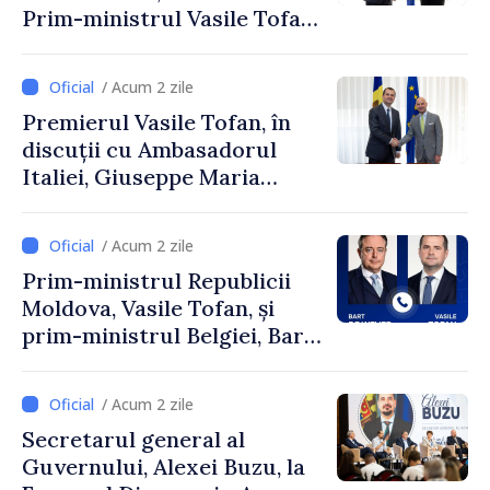
Prim-ministrul Vasile Tofan
și Ambasadorul Turciei,
Uygar Mustafa Sertel
/ Acum 2 zile
Premierul Vasile Tofan, în
discuții cu Ambasadorul
Italiei, Giuseppe Maria
Perricone
/ Acum 2 zile
Prim-ministrul Republicii
Moldova, Vasile Tofan, și
prim-ministrul Belgiei, Bart
De Wever, au discutat
despre parcursul european
/ Acum 2 zile
al Republicii Moldova.
Secretarul general al
Guvernului, Alexei Buzu, la