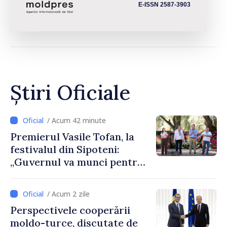
E-ISSN 2587-3903
Știri Oficiale
/ Acum 42 minute
Premierul Vasile Tofan, la
festivalul din Sipoteni:
„Guvernul va munci pentru
ca fiecare sat, fiecare
comunitate și toți
/ Acum 2 zile
moldovenii să prospere”
Perspectivele cooperării
moldo-turce, discutate de