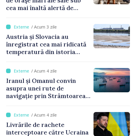
de oraşe mari ale sale sub
cea mai înaltă alertă de
caniculă
/ Acum 3 zile
Austria și Slovacia au
înregistrat cea mai ridicată
temperatură din istoria
măsurătorilor
/ Acum 4 zile
Iranul și Omanul convin
asupra unei rute de
navigație prin Strâmtoarea
Ormuz
/ Acum 4 zile
Livrările de rachete
interceptoare către Ucraina