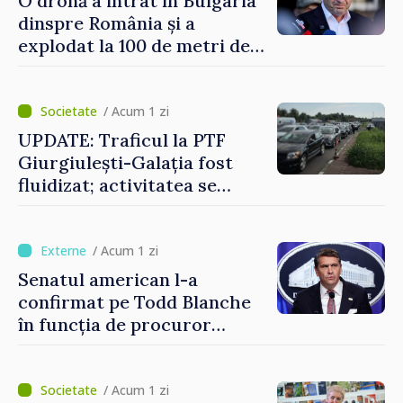
O dronă a intrat în Bulgaria
dinspre România și a
explodat la 100 de metri de
graniță
/ Acum 1 zi
UPDATE: Traficul la PTF
Giurgiulești-Galația fost
fluidizat; activitatea se
desfășoară în condiții
normale
/ Acum 1 zi
Senatul american l-a
confirmat pe Todd Blanche
în funcția de procuror
general al Statelor Unite
/ Acum 1 zi