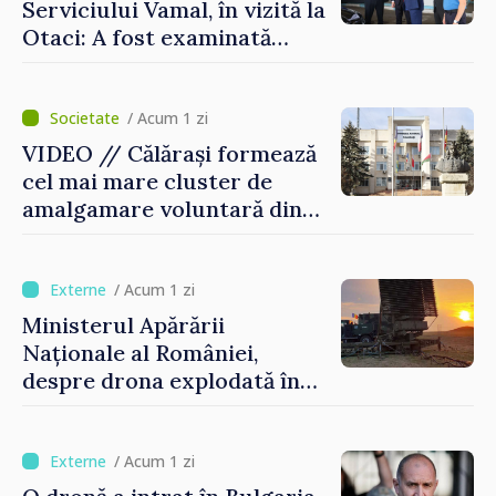
Serviciului Vamal, în vizită la
Otaci: A fost examinată
posibilitatea dotării Zonei de
control vamal cu un scanner
performant
/ Acum 1 zi
VIDEO // Călărași formează
cel mai mare cluster de
amalgamare voluntară din
Republica Moldova. Consiliul
orășenesc a aprobat decizia
finală
/ Acum 1 zi
Ministerul Apărării
Naționale al României,
despre drona explodată în
Bulgaria: „Radarele noastre
nu au detectat niciun
vehicul aerian”
/ Acum 1 zi