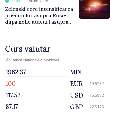
/ Acum 7 ore
artiștilor
Zelenski cere intensificarea
presiunilor asupra Rusiei
după noile atacuri asupra
Ucrainei
Curs valutar
Banca Națională a Moldovei
MDL
EUR
19.6237
USD
16.6982
GBP
22.5125