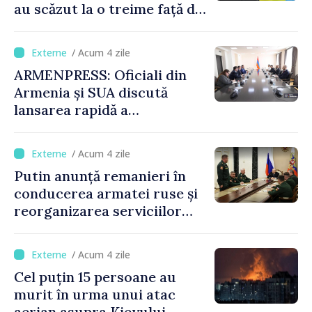
au scăzut la o treime față de
anul trecut
/ Acum 4 zile
ARMENPRESS: Oficiali din
Armenia și SUA discută
lansarea rapidă a
programului TRIPP
/ Acum 4 zile
Putin anunță remanieri în
conducerea armatei ruse și
reorganizarea serviciilor
logistice
/ Acum 4 zile
Cel puțin 15 persoane au
murit în urma unui atac
aerian asupra Kievului