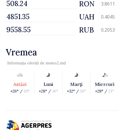
RON
3.8611
UAH
0.4045
RUB
0.2053
Vremea
Informația oferită de
meteo2.md
Astăzi
Luni
Marţi
Miercuri
+26° /
19°
+28° /
16°
+32° /
16°
+28° /
21°