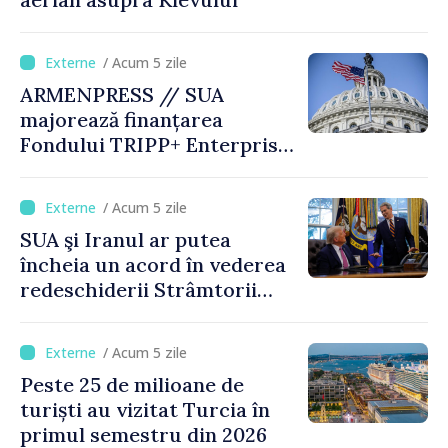
/ Acum 5 zile
ARMENPRESS // SUA
majorează finanțarea
Fondului TRIPP+ Enterprise
pentru Armenia la 402
milioane de dolari
/ Acum 5 zile
SUA şi Iranul ar putea
încheia un acord în vederea
redeschiderii Strâmtorii
Ormuz până miercuri,
anunţă secretarul american
/ Acum 5 zile
al Trezoreriei
Peste 25 de milioane de
turiști au vizitat Turcia în
primul semestru din 2026