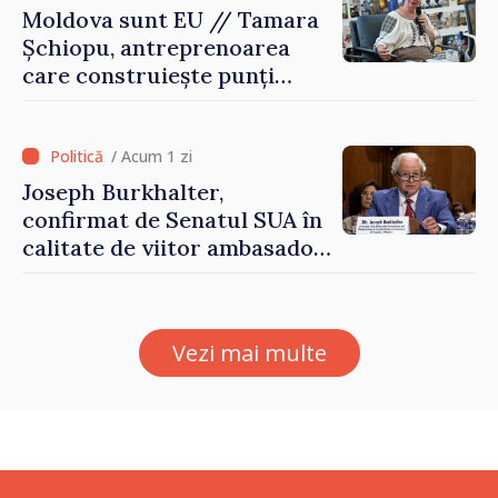
Moldova sunt EU // Tamara
Șchiopu, antreprenoarea
care construiește punți
între Marea Britanie și
Republica Moldova
/ Acum 1 zi
Joseph Burkhalter,
confirmat de Senatul SUA în
calitate de viitor ambasador
în Republica Moldova
Vezi mai multe