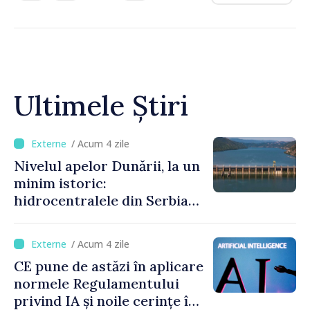
Ultimele Știri
/ Acum 4 zile
Nivelul apelor Dunării, la un
minim istoric:
hidrocentralele din Serbia
funcționează la 20% din
capacitate
/ Acum 4 zile
CE pune de astăzi în aplicare
normele Regulamentului
privind IA și noile cerințe în