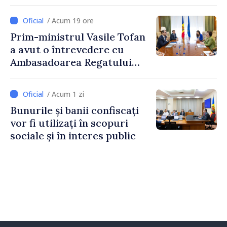
politicii fiscale pentru anul
2027
/ Acum 19 ore
Prim-ministrul Vasile Tofan
a avut o întrevedere cu
Ambasadoarea Regatului
Unit al Marii Britanii și
Irlandei de Nord, Fern
/ Acum 1 zi
Horine
Bunurile și banii confiscați
vor fi utilizați în scopuri
sociale și în interes public