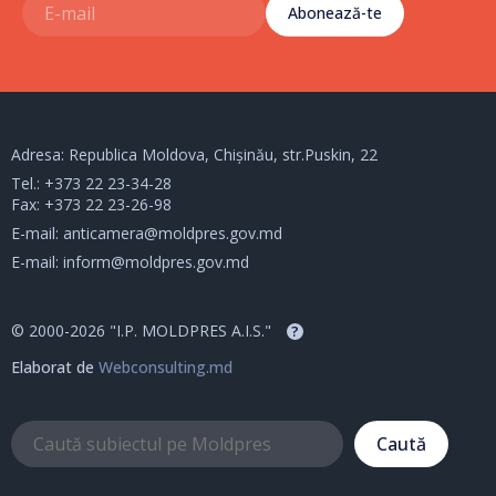
Abonează-te
Adresa: Republica Moldova, Chișinău, str.Puskin, 22
Tel.:
+373 22 23-34-28
Fax: +373 22 23-26-98
E-mail:
anticamera@moldpres.gov.md
E-mail:
inform@moldpres.gov.md
© 2000-2026 "I.P. MOLDPRES A.I.S."
?
Elaborat de
Webconsulting.md
Caută