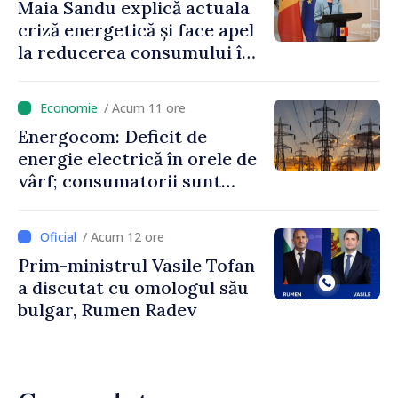
Maia Sandu explică actuala
criză energetică și face apel
la reducerea consumului în
orele de vârf: „Doar astfel
putem menține prețurile la
/ Acum 11 ore
un nivel mai mic”
Energocom: Deficit de
energie electrică în orele de
vârf; consumatorii sunt
îndemnați să economisească
/ Acum 12 ore
Prim-ministrul Vasile Tofan
a discutat cu omologul său
bulgar, Rumen Radev