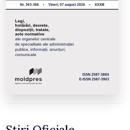
Nr. 363-366
Vineri, 07 august 2026
XXXIII
Legi,
hotărâri, decrete,
dispoziții, tratate,
acte normative
ale organelor centrale
de specialitate ale administrației
publice, informații, anunțuri,
comunicate
ISSN 2587-389X
E-ISSN 2587-3903
Știri Oficiale