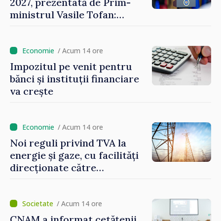
2027, prezentată de Prim-
ministrul Vasile Tofan:
Reducerea poverii pe muncă,
stimularea investițiilor și o
taxare mai echitabilă
/ Acum 14 ore
Impozitul pe venit pentru
bănci și instituții financiare
va crește
/ Acum 14 ore
Noi reguli privind TVA la
energie și gaze, cu facilități
direcționate către
consumatorii vulnerabili
/ Acum 14 ore
CNAM a informat cetățenii