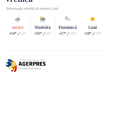
Informația oferită de
meteo2.md
Astăzi
Sîmbătă
Duminică
Luni
+34° /
22°
+30° /
21°
+27° /
20°
+28° /
18°