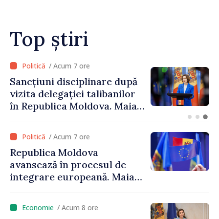
Top știri
/ Acum 7 ore
Sancțiuni disciplinare după
vizita delegației talibanilor
în Republica Moldova. Maia
Sandu: „Este rușinos că
oameni cu funcții înalte nu
/ Acum 7 ore
cunosc politica statului”
Republica Moldova
avansează în procesul de
integrare europeană. Maia
Sandu: „Nu ne blochează
niciun stat”
/ Acum 8 ore