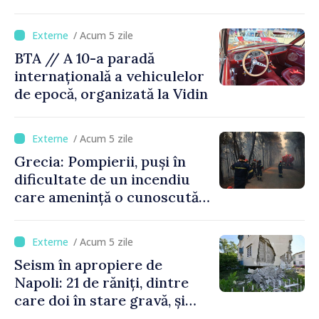
materie de transparență
/ Acum 5 zile
BTA // A 10-a paradă
internațională a vehiculelor
de epocă, organizată la Vidin
/ Acum 5 zile
Grecia: Pompierii, puși în
dificultate de un incendiu
care amenință o cunoscută
stațiune estivală
/ Acum 5 zile
Seism în apropiere de
Napoli: 21 de răniți, dintre
care doi în stare gravă, și
pagube materiale