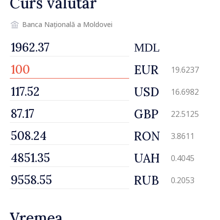
Curs valutar
Banca Națională a Moldovei
MDL
EUR
19.6237
USD
16.6982
GBP
22.5125
RON
3.8611
UAH
0.4045
RUB
0.2053
Vremea