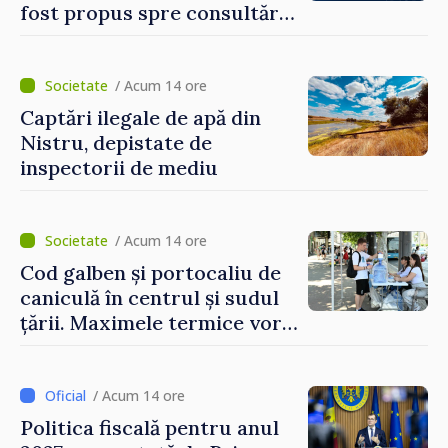
fost propus spre consultări
publice
/ Acum 14 ore
Captări ilegale de apă din
Nistru, depistate de
inspectorii de mediu
/ Acum 14 ore
Cod galben și portocaliu de
caniculă în centrul și sudul
țării. Maximele termice vor
ajunge până la 37°C
/ Acum 14 ore
Politica fiscală pentru anul