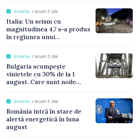
/ Acum 5 zile
Italia: Un seism cu
magnitudinea 4,7 s-a produs
în regiunea unui
supervulcan din apropiere
de Napoli
/ Acum 5 zile
Bulgaria scumpește
vinietele cu 30% de la 1
august. Care sunt noile
tarife pentru taxa de drum
/ Acum 5 zile
România intră în stare de
alertă energetică în luna
august