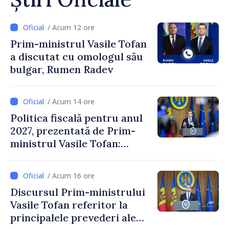
/ Acum 12 ore
Prim-ministrul Vasile Tofan
a discutat cu omologul său
bulgar, Rumen Radev
/ Acum 14 ore
Politica fiscală pentru anul
2027, prezentată de Prim-
ministrul Vasile Tofan:
Reducerea poverii pe muncă,
stimularea investițiilor și o
/ Acum 16 ore
taxare mai echitabilă
Discursul Prim-ministrului
Vasile Tofan referitor la
principalele prevederi ale