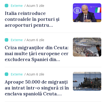
/ Acum 5 zile
Italia reintroduce
controalele în porturi și
aeroporturi pentru
legăturile cu Spania, în urma
crizei migranților din Ceuta
/ Acum 6 zile
Criza migranților din Ceuta:
mai multe țări europene cer
excluderea Spaniei din
spațiul Schengen
/ Acum 6 zile
Aproape 50.000 de migranți
au intrat într-o singură zi în
enclava spaniolă Ceuta.
Italia evocă suspendarea
Schengen cu Spania