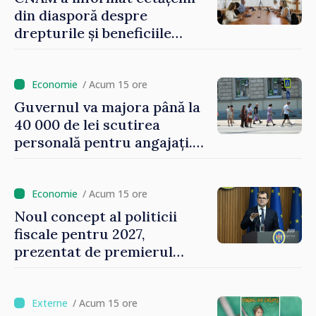
din diasporă despre
drepturile și beneficiile
asigurării medicale
/ Acum 15 ore
Guvernul va majora până la
40 000 de lei scutirea
personală pentru angajați.
Vasile Tofan: „Aproape 800
de milioane de lei îi lăsăm
oamenilor”
/ Acum 15 ore
Noul concept al politicii
fiscale pentru 2027,
prezentat de premierul
Vasile Tofan: „Taxăm mai
puțin munca, stimulăm
investițiile, taxăm viciile și
/ Acum 15 ore