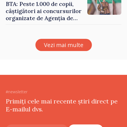
echilibrăm taxarea
BTA: Peste 1.000 de copii,
consumului”
câștigători ai concursurilor
organizate de Agenția de
Stat pentru Bulgarii din
Străinătate, vor fi premiați
Vezi mai multe
#newsletter
Primiți cele mai recente știri direct pe
E-mailul dvs.